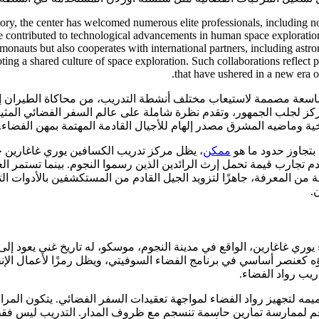
tory, the center has welcomed numerous elite professionals, including no
contributed to technological advancements in human space exploration.
monauts but also cooperates with international partners, including astr
ting a shared culture of space exploration. Such collaborations reflect 
that have ushered in a new era 
ة مصممة لاستيعاب مختلف أنشطة التدريب، من محاكاة الطيران إلى ال
ز لجلب الجمهور، وتقدم نظرة شاملة على عالم السفر الفضائي المثير.
خية وماضيه المشرق مصدر إلهام للأجيال القادمة المهتمة بمهن الفضاء.
 بتجاوز حدود ما هو
ممكن
، يظل مركز تدريب الكسافين يوري غاغارين ح
م تجارب قيمة تحمل إرث الرائدين الذين رسموا النجوم. بينما تستمر الع
 من المعرفة، جاهزًا لتزويد الجيل القادم من المستكشفين بالأدوات الت
.
وري غاغارين، الواقع في مدينة النجوم، موسكو، له تاريخ غني يعود إلى 
ؤه كعنصر أساسي في برنامج الفضاء السوفيتي، ويظل رمزًا لأعمال الإن
يب رواد الفضاء.
ميمه لتجهيز رواد الفضاء لمواجهة تعقيدات السفر الفضائي. يتكون الم
قم لممارسة تمارين حاسمة تنسجم مع ظروف المدار. التدريب ليس فقط