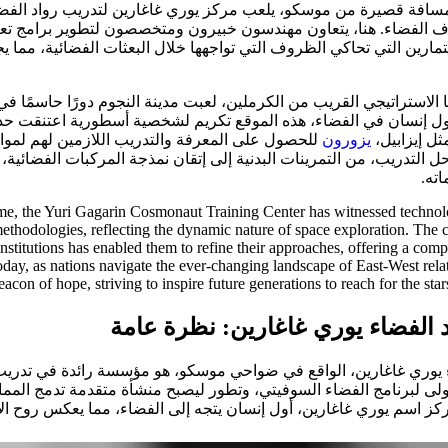
مسافة قصيرة من موسكو، يلعب مركز يوري غاغارين لتدريب رواد الفضاء
لفضاء. هنا، يتعاون مهندسون خبيرون ومتخصصون لتطوير برامج تعزز
تمارين التي تحاكي الظروف التي تواجهها خلال البعثات الفضائية، مما يج
 الاستراتيجي القريب من الكرملين، لعبت مدينة النجوم دورًا حاسمًا في
ل إنسان في الفضاء، هذه الموقع تكريم لشخصية أسطورية اعتنقت حدودً
ل إيزابيل،
يزورون
للحصول على المعرفة والتدريب اللازمين لهم لمواص
 التدريب، من التمرينات البدنية إلى إتقان نمذجة المركبات الفضائية
ته.
time, the Yuri Gagarin Cosmonaut Training Center has witnessed techno
 methodologies, reflecting the dynamic nature of space exploration. The 
nstitutions has enabled them to refine their approaches, offering a comp
oday, as nations navigate the ever-changing landscape of East-West relat
eacon of hope, striving to inspire future generations to reach for the star
 الفضاء يوري غاغارين: نظرة عامة
 يوري غاغارين، الواقع في ضواحي موسكو، هو مؤسسة رائدة في تدريب 
لى لبرنامج الفضاء السوفيتي، وتطور ليصبح منشأة متقدمة تدمج المم
كز اسم يوري غاغارين، أول إنسان يتجه إلى الفضاء، مما يعكس روح ال