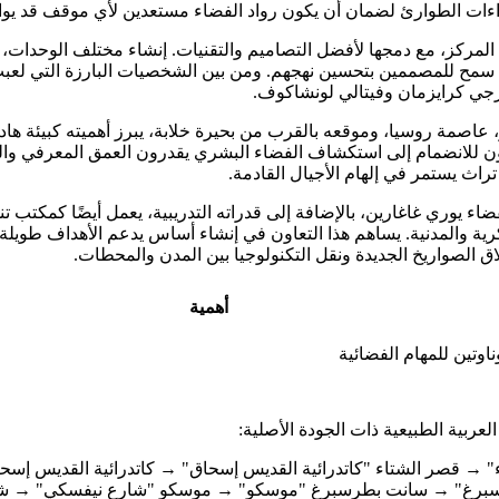
راءات الطوارئ لضمان أن يكون رواد الفضاء مستعدين لأي موقف قد يوا
مركز، مع دمجها لأفضل التصاميم والتقنيات. إنشاء مختلف الوحدات، ب
، سمح للمصممين بتحسين نهجهم. ومن بين الشخصيات البارزة التي لع
رجي كرايزمان وفيتالي لونشاكوف.
اصمة روسيا، وموقعه بالقرب من بحيرة خلابة، يبرز أهميته كبيئة هاد
ن للانضمام إلى استكشاف الفضاء البشري يقدرون العمق المعرفي والخ
راث يستمر في إلهام الأجيال القادمة.
فضاء يوري غاغارين، بالإضافة إلى قدراته التدريبية، يعمل أيضًا كمكتب
ية والمدنية. يساهم هذا التعاون في إنشاء أساس يدعم الأهداف طويلة 
اق الصواريخ الجديدة ونقل التكنولوجيا بين المدن والمحطات.
أهمية
اوتين للمهام الفضائية
لعربية الطبيعية ذات الجودة الأصلية:
" → قصر الشتاء "كاتدرائية القديس إسحاق" → كاتدرائية القديس إس
برغ" → سانت بطرسبرغ "موسكو" → موسكو "شارع نيفسكي" → شا