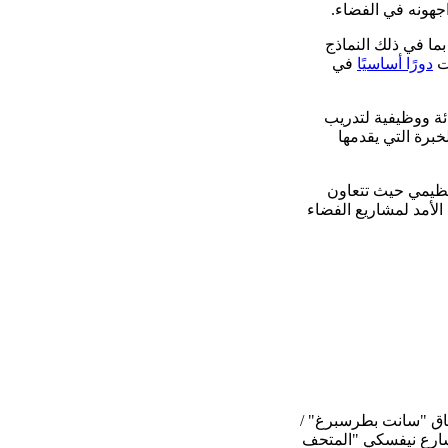
جهونه في الفضاء.
ما في ذلك النماذج
بت
دورًا أساسيًا
في
ئة ووظيفية لتدريب
برة التي يقدمها
 تنظيمي حيث تتعاون
الأمد لمشاريع الفضاء
حاق "سانت بطرسبرغ" /
رع نيفسكي "المتحف