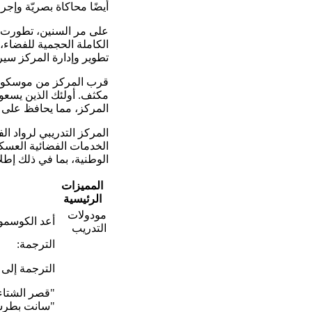
أيضًا محاكاة بصريّة وإج
على مر السنين، تطورت ال
الكاملة الحجمية للفضاء
تطوير وإدارة المركز سي
قرب المركز من موسكو، ع
مكثف. أولئك الذين يسعو
المركز، مما يحافظ على ت
المركز التدريبي لرواد ال
الخدمات الفضائية العسكر
الوطنية، بما في ذلك إطل
المميزات
الرئيسية
مودولات
أعد الكوسمون
التدريب
الترجمة:
الترجمة إلى ا
"قصر الشتاء
"سانت بطرس