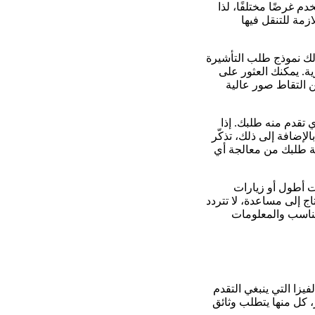
م غرضًا مختلفًا، لذا
ازمة للتنقل فيها
لك نموذج طلب التأشيرة
ة. يمكنك العثور على
ع الرسمية مثل https://visakdmidrupetitionchoice.aspx. تأكد من التقاط صور عالية
 تقدم منه طلبك. إذا
لإضافة إلى ذلك، تذكّر
لة طلبك من معالجة أي
ت أطول أو زيارات
اج إلى مساعدة، لا تتردد
مناسب والمعلومات
يزا التي ينبغي التقدم
 كل منها يتطلب وثائق