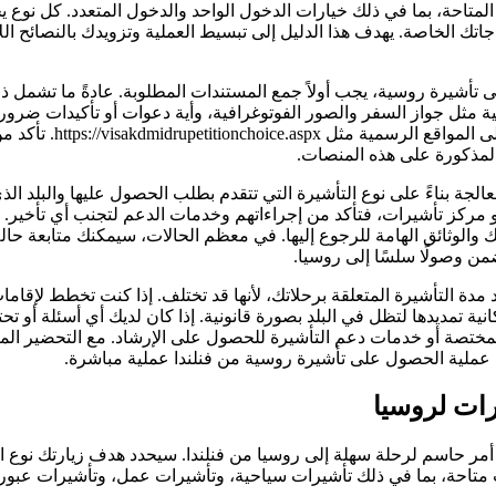
لمتاحة، بما في ذلك خيارات الدخول الواحد والدخول المتعدد. كل نوع يخد
ياجاتك الخاصة. يهدف هذا الدليل إلى تبسيط العملية وتزويدك بالنصائح الل
تأشيرة روسية، يجب أولاً جمع المستندات المطلوبة. عادةً ما تشمل ذ
 مثل جواز السفر والصور الفوتوغرافية، وأية دعوات أو تأكيدات ضروري
تفاصيل عملية التقديم على المواق
المذكورة على هذه المنصات.
جة بناءً على نوع التأشيرة التي تتقدم بطلب الحصول عليها والبلد الذي
 مركز تأشيرات، فتأكد من إجراءاتهم وخدمات الدعم لتجنب أي تأخير. با
والوثائق الهامة للرجوع إليها. في معظم الحالات، سيمكنك متابعة حا
 وصولًا سلسًا إلى روسيا.
مدة التأشيرة المتعلقة برحلاتك، لأنها قد تختلف. إذا كنت تخطط لإقاما
ة تمديدها لتظل في البلد بصورة قانونية. إذا كان لديك أي أسئلة أو تحت
مختصة أو خدمات دعم التأشيرة للحصول على الإرشاد. مع التحضير ال
عملية الحصول على تأشيرة روسية من فنلندا عملية مباشرة.
رات لروسيا
 أمر حاسم لرحلة سهلة إلى روسيا من فنلندا. سيحدد هدف زيارتك نوع الف
 متاحة، بما في ذلك تأشيرات سياحية، وتأشيرات عمل، وتأشيرات عبور،