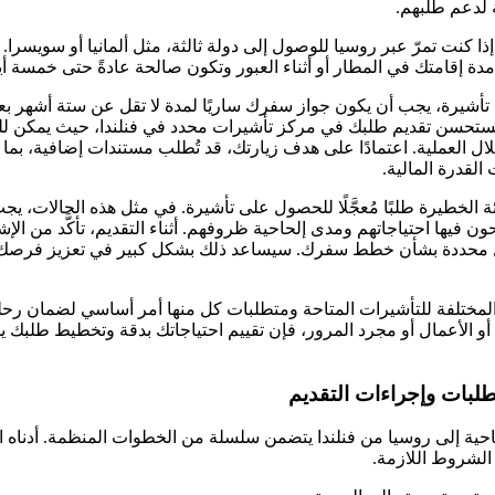
لدعم طلبهم.
ا كنت تمرّ عبر روسيا للوصول إلى دولة ثالثة، مثل ألمانيا أو سويسرا. 
دة إقامتك في المطار أو أثناء العبور وتكون صالحة عادةً حتى خمسة أي
أشيرة، يجب أن يكون جواز سفرك ساريًا لمدة لا تقل عن ستة أشهر بعد
ستحسن تقديم طلبك في مركز تأشيرات محدد في فنلندا، حيث يمكن للخ
 العملية. اعتمادًا على هدف زيارتك، قد تُطلب مستندات إضافية، بما
القدرة المالية.
 الخطيرة طلبًا مُعجَّلًا للحصول على تأشيرة. في مثل هذه الحالات، يج
 فيها احتياجاتهم ومدى إلحاحية ظروفهم. أثناء التقديم، تأكَّد من الإ
يل محددة بشأن خطط سفرك. سيساعد ذلك بشكل كبير في تعزيز فرصك
 المختلفة للتأشيرات المتاحة ومتطلبات كل منها أمر أساسي لضمان رحل
و الأعمال أو مجرد المرور، فإن تقييم احتياجاتك بدقة وتخطيط طلبك 
طلبات وإجراءات التقديم
ية إلى روسيا من فنلندا يتضمن سلسلة من الخطوات المنظمة. أدناه ا
الشروط اللازمة.