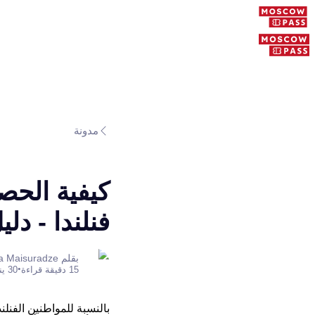
مدونة
كيفية الحص
فنلندا - د
بقلم Anastasia Maisuradze
•
15 دقيقة قراءة
30 يناير 2026
بالنسبة للمواطنين الفنل