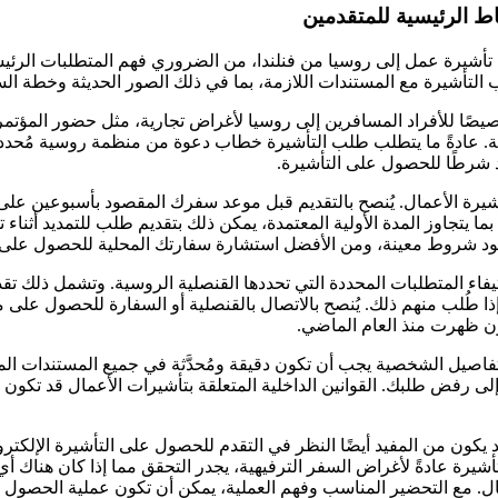
اط الرئيسية للمتقدمين
أشيرة عمل إلى روسيا من فنلندا، من الضروري فهم المتطلبات الرئيسية
التأشيرة مع المستندات اللازمة، بما في ذلك الصور الحديثة وخطة السفر ذ
يصًا للأفراد المسافرين إلى روسيا لأغراض تجارية، مثل حضور المؤتمر
ية. عادةً ما يتطلب طلب التأشيرة خطاب دعوة من منظمة روسية مُحدد
عد شرطًا للحصول على التأشيرة.
يرة الأعمال. يُنصح بالتقديم قبل موعد سفرك المقصود بأسبوعين على ال
ما يتجاوز المدة الأولية المعتمدة، يمكن ذلك بتقديم طلب للتمديد أثناء
وجود شروط معينة، ومن الأفضل استشارة سفارتك المحلية للحصول على 
اء المتطلبات المحددة التي تحددها القنصلية الروسية. وتشمل ذلك تقدي
 إذا طُلب منهم ذلك. يُنصح بالاتصال بالقنصلية أو السفارة للحصول على
ون ظهرت منذ العام الماضي.
تفاصيل الشخصية يجب أن تكون دقيقة ومُحدَّثة في جميع المستندات المق
 إلى رفض طلبك. القوانين الداخلية المتعلقة بتأشيرات الأعمال قد تكون
ن من المفيد أيضًا النظر في التقدم للحصول على التأشيرة الإلكترونية
التأشيرة عادةً لأغراض السفر الترفيهية، يجدر التحقق مما إذا كان هناك 
ل. مع التحضير المناسب وفهم العملية، يمكن أن تكون عملية الحصول ع