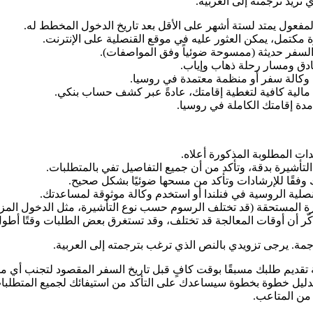
تريد ترجمته إلى العربية.
فعول يمتد لستة أشهر على الأقل بعد تاريخ الدخول المخطط له.
مكتمل، يمكن العثور عليه في موقع القنصلية على الإنترنت.
لسفر حديثة (ممسوحة ضوئياً وفق المواصفات).
ادق ومسار رحلة ذهاب وإياب.
وكالة سفر أو منظمة معتمدة في روسيا.
مالية كافية لتغطية إقامتك، عادةً عبر كشف حساب بنكي.
ة إقامتك الكاملة في روسيا.
ات المطلوبة المذكورة أعلاه.
تأشيرة بدقة، وتأكد من أن جميع التفاصيل تفي بالمتطلبات.
وفقًا للإرشادات وتأكد من مسحها ضوئيًا بشكل صحيح.
قنصلية الروسية في فنلندا أو استخدم وكالة موثوقة لمساعدتك.
ة المستحقة (قد تختلف الرسوم حسب نوع التأشيرة، مثل الدخول المزدو
ذكّر أن أوقات المعالجة قد تختلف، وقد تستغرق بعض الطلبات وقتًا أطول
جمة. يرجى تزويدي بالنص الذي ترغب بترجمته إلى العربية.
ة تقديم طلبك مسبقًا بوقت كافٍ قبل تاريخ السفر المقصود لتجنب أي 
لدليل خطوة بخطوة سيساعدك على التأكد من استيفائك لجميع المتطلبا
 من المتاعب.