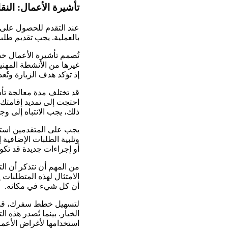
تأشيرة الأعمال: النق
عند التقدم للحصول على ت
بالعملية. يجب تقديم طلب 
تُصمم تأشيرة الأعمال خص
غيرها من الأنشطة المهن
إذ تؤكد هدف الزيارة وتُ
قد تختلف مدة معالجة تأش
احتجت إلى تمديد إقامتك ب
ذلك، يجب الانتباه إلى 
يجب على المتقدمين استيف
وتلبية الطلبات الإضافية
أو إجراءات جديدة قد تك
من المهم أن نتذكر أن ال
الامتثال لهذه المتطلبات
أن كل شيء في مكانه.
لتسهيل خطط سفرك، قد يكو
الخيار. بينما تُصدر هذه 
استخدامها لأغراض الأعما