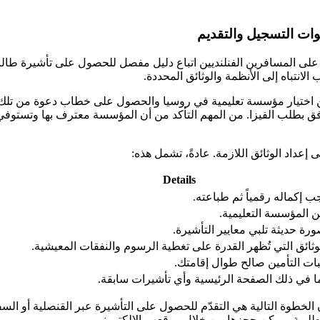
ات التسجيل والتقديم
لى المسافرين الفنلنديين اتباع دليل مفصل للحصول على تأشيرة طالب
لانتباه إلى الأنظمة والوثائق المحددة.
ين اختيار مؤسسة تعليمية في روسيا والحصول على خطاب دعوة من تلك ال
رفق بطلب الفيزا. من المهم التأكد من أن المؤسسة معترف بها وتستوفي
 إعداد الوثائق اللازمة. عادةً، تشمل هذه:
Details
ب إكماله رقمياً ثم طباعته.
 المؤسسة التعليمية.
رة حديثة تلبي معايير التأشيرة.
وثائق التي تُظهر القدرة على تغطية الرسوم والنفقات المعيشية.
بات التأمين صالح طوال إقامتك.
ا في ذلك الصفحة الرئيسية وأي تأشيرات سابقة.
الخطوة التالية هي التقدّم للحصول على التأشيرة عبر القنصلية أو السف
مطلوبة ويمكن حجزها من خلال موقعهم الإلكتروني.