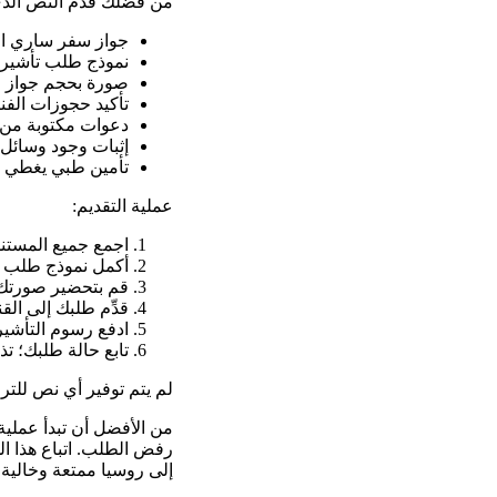
من فضلك قدِّم النص الذي 
جواز سفر ساري الم
نموذج طلب تأشيرة 
صورة بحجم جواز ا
تأكيد حجوزات الفن
دعوات مكتوبة من 
إثبات وجود وسائل 
تأمين طبي يغطي مد
عملية التقديم:
اجمع جميع المستند
أكمل نموذج طلب ال
قم بتحضير صورتك 
قدِّم طلبك إلى ال
ادفع رسوم التأشير
تابع حالة طلبك؛ ت
لم يتم توفير أي نص للتر
من الأفضل أن تبدأ عملي
رفض الطلب. اتباع هذا ا
إلى روسيا ممتعة وخالية