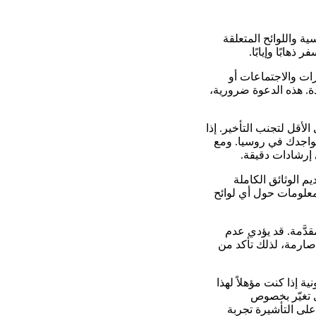
 واللوائح المتعلقة
هابًا وإيابًا.
ات والاجتماعات أو
ة. هذه الدعوة ضرورية،
أقل لتجنب التأخير. إذا
 تواجدك في روسيا. ومع
إرشادات دقيقة.
م الوثائق الكاملة
 معلومات حول أي لوائح
دَّمة. قد يؤدي عدم
 صارمة، لذلك تأكد من
 إذا كنت مؤهلاً لهذا
أي تغيّر بخصوص
لى التأشيرة تجربة