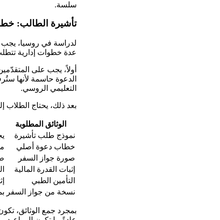
سلسة.
تأشيرة الطالب: خطو
لدراسة في روسيا، يجب ع
عدة خطوات إدارية تتطلب ا
أولاً، يجب على المتقدّم
الدعوة حاسمة لأنها ستُ
التعليمي الروسي.
بعد ذلك، يحتاج الطلاب إلى
الوثائق المطلوبة
نموذج طلب تأشيرة
يج
خطاب دعوة أصلي
من
صورة جواز السفر
صو
إثبات القدرة المالية
ال
التأمين الطبي
إث
نسخة من جواز السفر
بم
بمجرد جمع الوثائق، تكون 
عادةً ما تكون المواعيد 