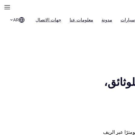
سيارات
مدونة
معلومات عنا
جهات الاتصال
AR
وثائق،
مام نافذة الاستلام في مطار فرانكفورت. الرحلة أمامك تمتد لمسافة 142 كيلومترًا عبر الريف