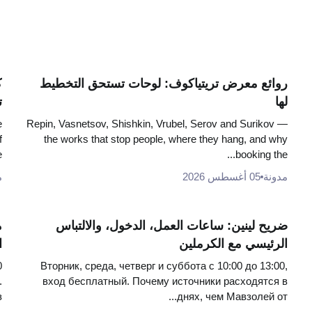
روائع معرض تريتياكوف: لوحات تستحق التخطيط
ك
لها
ت
e
Repin, Vasnetsov, Shishkin, Vrubel, Serov and Surikov —
f
the works that stop people, where they hang, and why
.
booking the...
مدونة
05 أغسطس 2026
م
ضريح لينين: ساعات العمل، الدخول، والالتباس
م
الرئيسي مع الكرملين
ا
0
Вторник, среда, четверг и суббота с 10:00 до 13:00,
.
вход бесплатный. Почему источники расходятся в
.
днях, чем Мавзолей от...