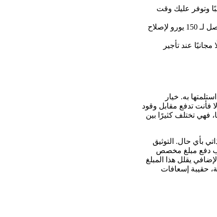
جية (Off-Airport) أرخص بنسبة 12.3% تقريبًا وتوفر عليك وقت
صورة واضحة للخدوش الموجودة مسبقًا تحميك من غرامات قد تصل لـ 150 يورو لإصلاح
 مجانيًا عند تأجير
ستلمتها به. خيار
ا فأنت تدفع مقابل وقود
 فهي تختلف كثيرًا بين
تي بأي حال. التوثيق
طلب دفع مبلغ مخصص
وح هذا المبلغ عادة بين 500 و1500 يورو. التأمين الإضافي يقلل هذا المبلغ
ة، حقيبة إسعافات