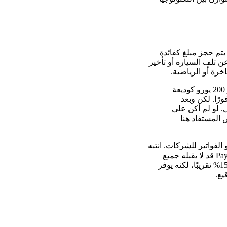
 يتم حجز مبلغ كفائدة
ن تلف السيارة أو تأخير
في مرة سابقة، حجزت سيارة اقتصادية صغيرة في إسبانيا، وفوجئت بحجز 200 يورو كوديعة
رًا. لكن وبعد
ي. لو لم أكن على
س المستفاد هنا
م خيارات دفع مرنة تشمل الخصم المباشر عبر SEPA، بطاقات الائتمان، PayPal، أو الفواتير للشركات. انتبه
جيدًا: بعض خيارات الدفع قد تؤثر على شروط الوديعة أو سياسات الإلغاء. على سبيل المثال، PayPal قد لا يقبله جميع
الوكلاء المحليين الصغار. كما أن التأمين الإضافي (للزجاج أو الإطارات) قد يرفع التكلفة بنسبة 15.4% تقريبًا، لكنه يوفر
يع.