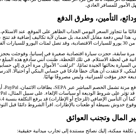
ل الأمور للمسافر العادي.
ودائع، التأمين، وطرق الدفع
غالبًا ما تتجاوز السعر اليومي الجذاب الظاهر على الموقع. عند الاستلام،
. هذا ليس دفعة مقابل الخدمة، بل ضمان لأية تكاليف إضافية قد تنتج ع
خرة أو الرياضية.
نية في لحظة الاستلام. في تلك اللحظة، ظننت أنني سأدفع هذه المبلغ فو
السيارة بحالتها الجيدة تمامًا، "انزلقت" الأموال مرة أخرى إلى حساب
 البنكي، لاعتقدت أن هناك خطأ فادحًا في حسابي البنكي أو احتيالًا. الدر
يعة حجز مؤقت للميزانية، وليس مصروفًا نهائيًا.
الشركات تقد
قوع خدوش بسيطة أو طعنات بالإطارات. اقرأ الشروط دائمًا قبل التوق
ير المال وتجنب العوائق
تكلفة ممكنة، إليك نصائح مستندة إلى تجارب ميدانية حقيقية: