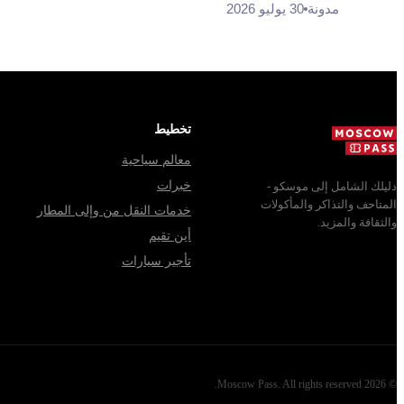
مدونة
30 يوليو 2026
تخطيط
معالم سياحية
خبرات
دليلك الشامل إلى موسكو -
المتاحف والتذاكر والمأكولات
خدمات النقل من وإلى المطار
والثقافة والمزيد.
أين تقيم
تأجير سيارات
Moscow Pass
. All rights reserved.
2026
©