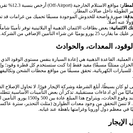
لمطار:
مواقع الاستلام الخار
ير الطويلة داخل صالات المطار.
دقة:
ا عنه أصلًا.
 الائتمانية:
بعض بطاقات الائتمان الذهبية أو البلاتينية توفر تأمينًا شاملًا
وميًا عن شراء التأمين الإضافي من الشركة.
 الوقود، المعدات، والحوادث
لة العملية. القاعدة الذهبية هي إعادة السيارة بنفس مستوى الوقود الذي ا
لخزان ممتلئًا مسبقًا) مفيد فقط إذا كنت ستستخدم كل قطرة وقود؛ وإل
ة للسيارات الكهربائية، تحقق مسبقًا من مواقع محطات الشحن وتكاليفها،
 كان بسيطًا، أبلغ الشرطة وشركة الإيجار فورًا. لا تحاول الإصلاح الذا
ماليًا من أي ادعاءات مستقبلية. تذكر أن بعض التأمينات الأساسية تت
(Excess أو Deductible) عند وقوع الحادث، ويترا
ًا. لا تنسَ التحقق من وجود معدات الطوارئ (مثلث التحذير، سترة عاكس
نيًا في معظم دول أوروبا وغرامتها باهظة عند غيابه.
الإيجار