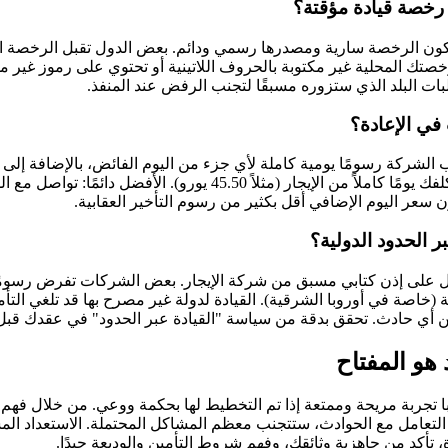
رخصة قيادة مؤقتة؟
خصتك المحلية غير مكتوبة بالحروف اللاتينية أو تحتوي على رموز غير
ات البلد الذي ستزوره مسبقًا لتجنب الرفض عند المنفذ.
في الإعادة؟
الشركة رسومًا يومية كاملة لأي جزء من اليوم الفائض، بالإضافة إلى غر
تأخير ساعتين فقط قد يكلفك يومًا كاملاً من الإيجار (مثلاً 45.50 يورو). 
ن سعر اليوم الإضافي أقل بكثير من رسوم التأخير العقابية.
ر الحدود الدولية؟
ول على إذن كتابي مسبق من شركة الإيجار. بعض الشركات تفرض رسومًا 
(خاصة في أوروبا الشرقية). القيادة لدولة غير مصرح بها قد تلغي التأم
ن أي حادث. تحقق بدقة من سياسة "القيادة عبر الحدود" في عقدك قبل 
 هو المفتاح
ا تجربة مريحة وممتعة إذا تم التخطيط لها بحكمة ووعي. من خلال فهم ا
 التعامل مع الحوادث، ستتجنب معظم المشاكل المحتملة. الاستعداد ال
، تأكد من جاهزية وثائقك، وفهم شروط التأمين والوديعة جيدًا.