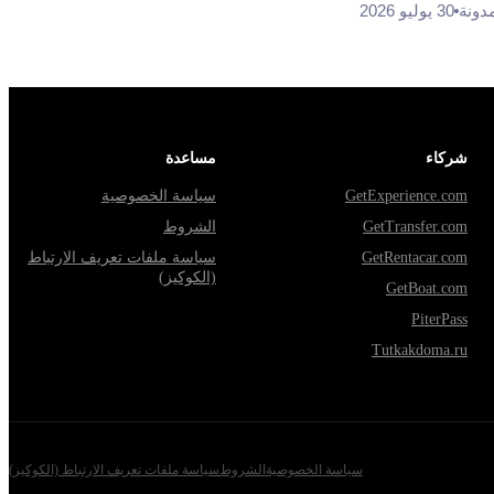
دونة
30 يوليو 2026
شركاء
مساعدة
GetExperience.com
سياسة الخصوصية
GetTransfer.com
الشروط
GetRentacar.com
سياسة ملفات تعريف الارتباط
(الكوكيز)
GetBoat.com
PiterPass
Tutkakdoma.ru
سياسة الخصوصية
الشروط
سياسة ملفات تعريف الارتباط (الكوكيز)