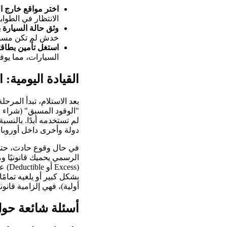
اختر مواقع خارج ا
الانتظار في الطواب
وثق حالة السيارة ب
خدش لم تكن مسؤولً
استغل تأمين بطاقتك
السيارات، مما يوفر عليك ما يقارب 25 يورو ي
القيادة اليومية:
بعد الاستلام، تبدأ المرح
"الوقود المسبق" (شراء ا
لم تستخدمه أبدًا. بالنسب
دولة وأخرى داخل أوروبا.
في حال وقوع حادث، حتى لو
الرسمي يحميك قانونيًا و
بشكل كبير أو يلغيه تمام
أولية)، فهي إلزامية قانو
أسئلة شائعة حول 