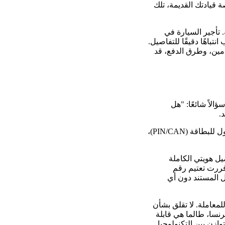
قيادتك القديمة، تلك
 تأجير السيارة في
تباهًا دقيقًا للتفاصيل.
أمين، وطرق الدفع، قد
الاً شائعًا: "هل
.
يمكنك تعتيم بيانات حساسة لا تهم عملية التحقق المباشرة، مثل لون العينين، الطول، رقم الوصول للبطاقة (PIN/CAN)،
ل هويتي الكاملة
قررت تعتيم رقم
ول المستند دون أي
معاملة. لا تقلق بشأن
رنسا، طالما هي قابلة
وازن بين التكنولوجيا