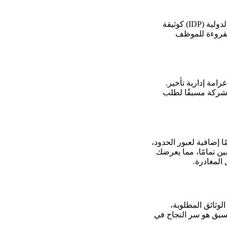
في الغالب، لا. يجب أن تكون الرخصة سارية ومصدرها رسمي ودائم. بعض الدول تقبل الرخصة الدولية (IDP) كوثيقة
 مقروءة للموظف
امة إدارية تأخير.
الأفضل دائمًا: تواصل مع الشركة مسبقًا لطلب
إضافية لعبور الحدود،
ين تمامًا، مما يعرضك
المغادرة.
لوثائق المطلوبة،
مسبق هو سر النجاح في