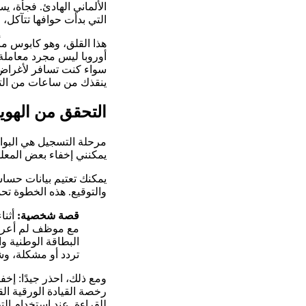
الألماني الهادئ. فجأة،
التي بدأت حوافها تتآكل، ل
هذا القلق، وهو كابوس مأ
أوروبا ليس مجرد معاملة تج
سواء كنت تسافر لأغراض ع
ينقذك من ساعات من التوت
التحقق من الهو
مرحلة التسجيل هي البوابة
يمكنني إخفاء بعض المعل
والتوقيع. هذه الخطوة ت
قصة شخصية:
أثنا
مع موظف لم أعرفه
البطاقة الوطنية وا
تردد أو مشكلة، وشعرت براحة بال كب
ومع ذلك، احذر جيدًا: إخ
رخصة القيادة الورقية الق
للقراءة. عند استخدام الت