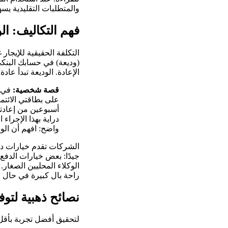
والمتطلبات التقليدية يسه
فهم التكاليف: ال
التكلفة الحقيقية للإيجار 
(وديعة) في حسابك البنكي
الإعادة. الوديعة تبدأ عادة من 30 يورو للسيارات الاقتصادية، وقد تصل لمئات اليورو للسيارات الفا
قصة شخصية:
على بطاقتي الائتما
أسبوعين من إعادتي 
دراية بهذا الإجراء
واضح: افهم أن الود
راحة بال كبيرة في حال و
نصائح ذهبية لتوف
لتحقيق أفضل تجربة بأقل 