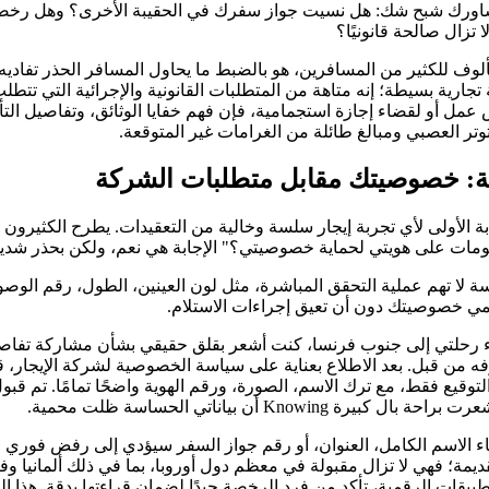
 يساورك شبح شك: هل نسيت جواز سفرك في الحقيبة الأخرى؟ وهل رخصة 
ا تزال صالحة قانونيًا؟
لوف للكثير من المسافرين، هو بالضبط ما يحاول المسافر الحذر تفاديه.
ارية بسيطة؛ إنه متاهة من المتطلبات القانونية والإجرائية التي تتطلب ان
مل أو لقضاء إجازة استجمامية، فإن فهم خفايا الوثائق، وتفاصيل الت
ر العصبي ومبالغ طائلة من الغرامات غير المتوقعة.
ية: خصوصيتك مقابل متطلبات الشركة
 الأولى لأي تجربة إيجار سلسة وخالية من التعقيدات. يطرح الكثيرون سؤ
ومات على هويتي لحماية خصوصيتي؟" الإجابة هي نعم، ولكن بحذر شديد
حمي خصوصيتك دون أن تعيق إجراءات الاستلام.
ء رحلتي إلى جنوب فرنسا، كنت أشعر بقلق حقيقي بشأن مشاركة تفاصي
 من قبل. بعد الاطلاع بعناية على سياسة الخصوصية لشركة الإيجار، 
لتوقيع فقط، مع ترك الاسم، الصورة، ورقم الهوية واضحًا تمامًا. تم قب
يرة Knowing أن بياناتي الحساسة ظلت محمية.
فاء الاسم الكامل، العنوان، أو رقم جواز السفر سيؤدي إلى رفض فوري لل
ديمة؛ فهي لا تزال مقبولة في معظم دول أوروبا، بما في ذلك ألمانيا وف
طبيقات الرقمية، تأكد من فرد الرخصة جيدًا لضمان قراءتها بدقة. هذا الت