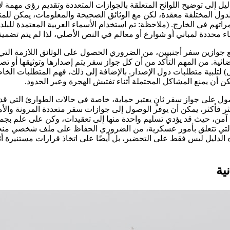
ليل إلى توضيح اللوائح المتعلقة بالجوازات المتعددة وتقديم رؤى مهمة لأ
لدول المختلفة معقدة، لكن مع الوثائق الصحيحة والمعلومات، يمكن لل
راتهم في الخارج. (ملاحظة: تم استخدام الأسماء العربية المعتمدة للبل
ء محددة لمباني أو شوارع أو معالم في النص الأصلي، لذا لم يتم تضمينه
 جوازين سفر أجنبيين، من الضروري الحصول على الوثائق اللازمة التي 
ية. من المهم التأكد من أن كل جواز سفر يتم إصدارها وتوثيقها أو تص
ل) لتلبية متطلبات دول الإصدار. بالإضافة إلى ذلك، فهم المتطلبات الخ
ن أن يمنع المشاكل المحتملة أثناء تفتيش الهجرة وعبر الحدود.
على جواز سفر ثانٍ يعتبر حماية، خاصة في حالات الطوارئ التي قد تك
ثر فأكثر، يمكن أن يوفر الوصول إلى جوازات سفر متعددة المرونة والأ
من، حيث قد يؤدي تسليم واحدة منها إلى تعقيدات، وكن على علم بجمي
 التي تتعلق بأمور عسكرية، من الضروري الحفاظ على ملف شخصي م
لدليل ليس فقط على التحضير، بل أيضًا على اتخاذ قرارات مستنيرة أث
ية