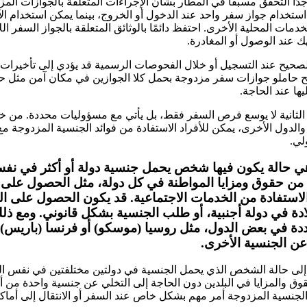
دًا التحقق مسبقًا في المطار بشأن الإجراءات المتعلقة بالجوازات ال
ستخدام جواز سفر واحد عند الدخول أو الخروج، بينما يمكن استخدام ا
خدمات المحلية الأخرى. احتفظ دائمًا بالوثائق المتعلقة بالجواز السفر ا
لصحيح عند التسجيل أو خلال الفحوصات الرسمية قد يؤدي إلى تأخيرات
نصح حاملو جوازات سفر مزدوجة بحمل كلا الجوازين في مكان آمن مثل 
ا عند الحاجة.
الثانية لا يوسع فرص السفر فقط، بل يأتي مع مسؤوليات محددة. من خلال 
والدول الأخرى، يمكن للأفراد الاستفادة من فوائد الجنسية المزدوجة مع
لي.
هي حالة يكون فيها شخص يحمل جنسية دولة أو أكثر في نفس
ة من حقوق ومزايا المواطنة في كل دولة، مثل الحصول على
الاستفادة من الخدمات الاجتماعية. قد يكون الحصول على ا
لادة في دولة أجنبية، أو طلب الجنسية بشكل قانوني. ومع ذل
دة في بعض الدول، مثل روسيا (موسكو) أو فرنسا (باريس)،
ن الجنسية الأخرى.
إلى حالة الشخص الذي يحمل الجنسية في دولتين مختلفتين في نفس الو
حقوق والمزايا في البلدين دون الحاجة إلى التخلي عن جنسية واحدة من 
لجنسية المزدوجة أمر مهم بشكل خاص عند السفر أو الانتقال إلى أماك