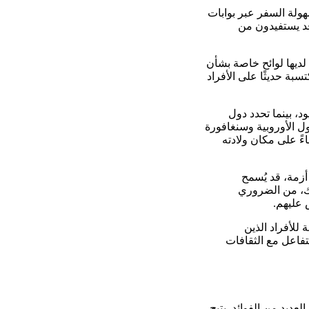
ولة السفر عبر بوابات
قد يستفيدون من
لديها لوائح خاصة بشأن
بة حديثًا على الأفراد
، بينما تحدد دول
possession . على سبيل المثال، الدول الأوروبية وسنغافورة
ءً على مكان ولادته
أزمة، قد يُسمح
لك، من الضروري
 عليهم.
للأفراد الذين
تفاعل مع الثقافات
ديد من الفوائد. يتيح