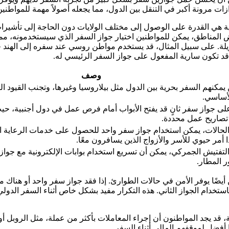
زات مرونة أكبر في التنقل بين الدول، مما يجعله أصولاً مهمة للمواطنين 
ية هي القدرة على الوصول إلى مختلف الولايات دون الحاجة إلى تأشيرات
عض المناطق، يمكن للمواطنين اختيار جواز السفر الذي سيستخدمونه، م
لة. على سبيل المثال، قد يستخدم مواطن روسي عند سفره إلى الهند جو
قد تكون سارية المفعول على جواز السفر الرئيسي له.
وصف
يمكنهم السفر بحرية بين الدول مثل بيلاروسيا وغيرها، وتجنب القيود ا
أساسي.
ى جواز سفر ثانٍ قد يفتح الأبواب أمام فرص عمل في دول أجنبية، حيث
تصاريح عمل محددة.
حالات، يمكن استخدام جواز سفر واحد للحصول على خدمات الرعاية ال
ا أمر حيوي للأسر والأزواج الذين يسافرون معًا.
لتفتيش الجمركي، يمكن أن تسريع استخدام بوابات الإلكترونية مع جو
ر المطار.
يضًا يوفر الأمن في حالات الطوارئ. إذا فقد جواز سفر واحد أو هناك
ستخدام الجواز الثاني. هذه التكرار مفيد بشكل خاص أثناء السفر الدو
لية، قد يجد المواطنون أن إجراء المعاملات بأكثر من عملة، مثل الروبل أ
ا أفضل لموقفهم المالي أثناء السفر.