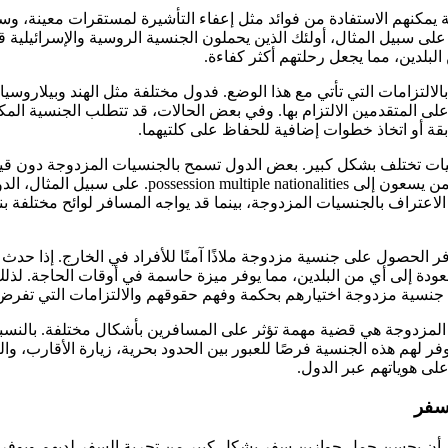
يمكنهم الاستفادة من فوائد مثل إعفاء التأشيرة لمستقرات معينة، وسه
على سبيل المثال، أولئك الذين يحملون الجنسية الروسية والإسرائيلية 
لبلدين، مما يجعل رحلتهم أكثر كفاءة.
لالتزامات التي تأتي مع هذا الوضع. فدول مختلفة مثل الهند وبيلاروسيا 
ى المتقدمين الالتزام بها. وفي بعض الحالات، قد تتطلب الجنسية المكتس
قة أو اتخاذ خطوات إضافية للحفاظ على كلتيهما.
سيات تختلف بشكل كبير. بعض الدول تسمح بالجنسيات المزدوجة دون قيود
أخرى إرشادات صارمة لمن يسعون إلى multiple nationalities
اعتراف بالجنسيات المزدوجة، بينما قد يواجه المسافر لوائح مختلفة بنا
ر الحصول على جنسية مزدوجة ملاذًا آمنًا للأفراد في الخارج. إذا حدث 
عودة إلى أي من البلدين، مما يوفر ميزة حاسمة في أوقات الحاجة. لذ
نسية مزدوجة اختيارهم بحكمة وفهم حقوقهم والالتزامات التي تفرض
المزدوجة هي قضية مهمة تؤثر على المسافرين بأشكال مختلفة. بالنسبة 
 لهم هذه الجنسية فرصًا للعبور بين الحدود بحرية، زيارة الأقارب، وال
على هوياتهم عبر الدول.
 سفر
أن يحسن حمل جوازين سفر بشكل كبير من تجربة السفر لديهم ويوفر الع