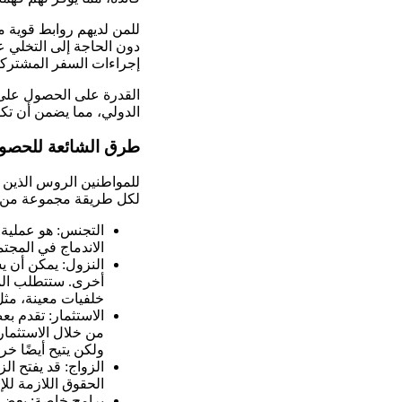
للمن لديهم روابط قوية 
دون الحاجة إلى التخلي ع
إجراءات السفر المشتركة 
القدرة على الحصول على 
الدولي، مما يضمن أن تكو
طرق الشائعة للحصول 
للمواطنين الروس الذين 
لكل طريقة مجموعة من الق
التجنس: هو عملية
الاندماج في المجتم
النزول: يمكن أن ي
أخرى. ستتطلب الم
خلفيات معينة، مثل
الاستثمار: تقدم ب
من خلال الاستثمار ف
ولكن يتيح أيضًا خ
الزواج: قد يفتح ا
الحقوق اللازمة للإ
برامج خاصة: بعض ا