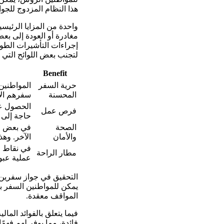
هذا النظام المزدوج للجوا
واحدة من المزايا الرئيس
مغادرة أو العودة إلى ب
إجراءات التأشيرات الطوي
لتجنب بعض اللوائح التي 
Benefit
حرية السفر
المواطنين 
المحسنة
سفرهم ال
الحصول عل
فرص عمل
حاجة إلى 
الصحة
في بعض ال
والأمان
الآخر. وهذ
في نقاط ا
مطار الراحة
عملية عبو
التحقيق في جواز سفرين أ
يمكن للمواطنين السفر با
المواقف معقدة.
فيما يتعلق بالفوائد الما
فائدة، مما يوفر لهم فهمً