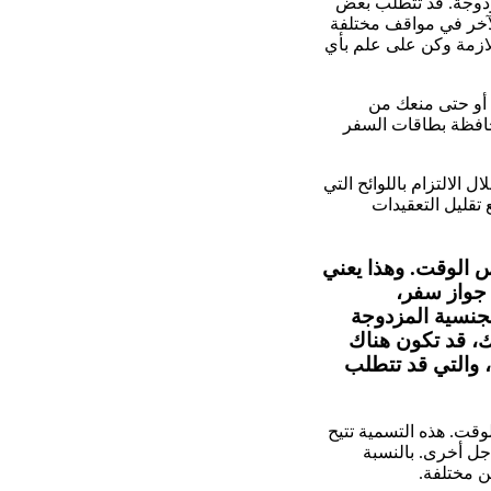
مزدوجة. قد تتطلب بعض
لآخر في مواقف مختلفة
للازمة وكن على علم بأي
 أو حتى منعك من
حافظة بطاقات السفر
الالتزام باللوائح التي
 تقليل التعقيدات
 الوقت. وهذا يعني
 جواز سفر،
لجنسية المزدوجة
ك، قد تكون هناك
 والتي قد تتطلب
قت. هذه التسمية تتيح
أجل أخرى. بالنسبة
ن مختلفة.