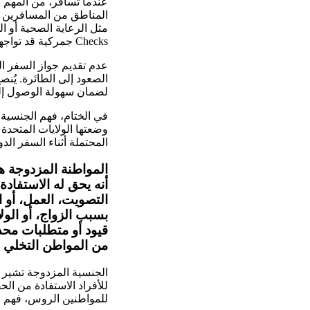
عندما تسافر، من المهم ج
المناطق من المسافرين ا
مثل الرعاية الصحية أو ال
Checks جمركية قد تواجهك عند الوصول أو المغادرة.
عدم تقديم جواز السفر ا
الصعود إلى الطائرة. يُ
لضمان سهولة الوصول إليه
في الختام، فهم الجنسية 
وضعتها الولايات المتحدة 
المحتملة أثناء السفر الدو
المواطنة المزدوجة 
أنه يحق له الاستفاد
التصويت، العمل، أو 
بسبب الزواج، أو الو
قيود أو متطلبات محد
من المواطن التخلي ع
الجنسية المزدوجة تشير 
للأفراد الاستفادة من ال
للمواطنين الروس، فهم ا