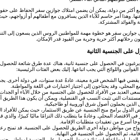
مع أكثر من دولة، يمكن أن يضمن امتلاك جوازين سفر الحفاظ على حقوق
نها. وهذا أمر حاسم للأباء الذين يسافرون مع أطفالهم أو أزواجهم، ح
والفوائد المشتركة.
جوازين سفر هو خطوة مهمة للمواطنين الروس الذين يسعون إلى التن
ن رحلاتهم أكثر حرية وحرية من القيود قدر الإمكان.
على الجنسية الثانية
يرغبون في الحصول على جنسية ثانية، هناك عدة طرق شائعة للحصول عل
وانين واللوائح التي يجب اتباعها. إليك بعض الفئات الرئيسية:
 يقضي فيها الشخص فترة معينة، عادةً عدة سنوات، في دولة أخرى. يج
ع المحلي، وقد يحتاجون إلى اجتياز اختبارات في اللغة والمواطنة.
سعى العديد من الأفراد للحصول على الجنسية من خلال الآباء أو الجدات 
ستندات التي تثبت النسب في القنصلية، ويمكن أن يكون هذا الطريق
 الذين يحملون أصول شرق أوروبية أو طاجيكية.
عض الدول برامج منح الجنسية عن طريق الاستثمار، حيث يمكن للأفراد 
ي الاقتصاد المحلي. وعادةً ما يتطلب ذلك التزامًا ماليًا كبيرًا، والذي قد
روجا أسرع من تعقيدات متطلبات الإقامة.
لزواج من مواطن دولة أخرى الطريق للحصول على الجنسية. قد تمنح رعا
قامة، ثم الحصول على الجنسية في النهاية.
لدول لديها اتفاقيات ثنائية تسهل الحصول على الجنسية لمواطني جنسي