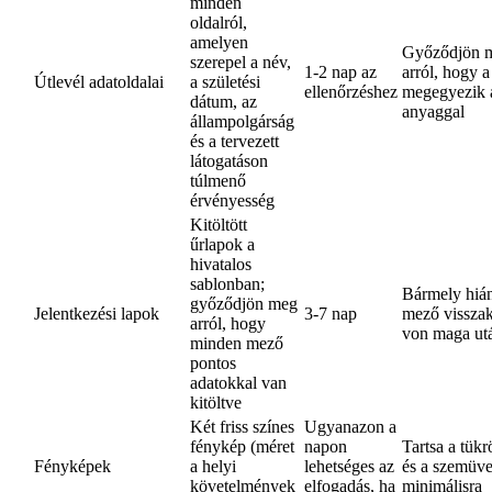
minden
oldalról,
amelyen
Győződjön 
szerepel a név,
1-2 nap az
arról, hogy a
Útlevél adatoldalai
a születési
ellenőrzéshez
megegyezik a
dátum, az
anyaggal
állampolgárság
és a tervezett
látogatáson
túlmenő
érvényesség
Kitöltött
űrlapok a
hivatalos
sablonban;
Bármely hiá
győződjön meg
Jelentkezési lapok
3-7 nap
mező visszak
arról, hogy
von maga ut
minden mező
pontos
adatokkal van
kitöltve
Két friss színes
Ugyanazon a
fénykép (méret
napon
Tartsa a tükr
Fényképek
a helyi
lehetséges az
és a szemüve
követelmények
elfogadás, ha
minimálisra