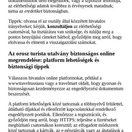
dokumentumok nem elegendőek, vagy a szponzor lemondja,
az elérhetőségi adatok továbbra is érvényesek maradnak;
tartsa az
eredetiket
biztonságban.
Tippek: olvassa el az osztály által közzétett hivatalos
irányelveket; kérjük,
konzultáljon
az elérhetőségi
csatornával, ha tisztázásra van szüksége, és
találja meg
a
pontos benyújtási címeket bárhol; győződjön meg arról, hogy
elolvassa és elmenti a visszaigazolási számokat.
Az orosz turista utalvány biztonságos online
megrendelése: platform lehetőségek és
biztonsági tippek
Válasszon hivatalos online platformokat, például a
wwwtravelrussiasu vagy a travelmart oldalt, hogy gyorsan és
biztonságosan kezdeményezze az engedélyezési dokumentum
beszerzését.
A platform lehetőségek közé tartoznak a többnyelvű felülettel,
átlátható díjakkal és ellenőrzött kapcsolatokkal rendelkező
engedélyezett portálok. Ellenőrizze a regisztrációt, és
győződjön meg arról, hogy HTTPS; teljesítse a fizetéseket
megbízható csatornákon keresztül; az elfogadott módszerek
közé tartoznak a kártyák, az e-pénztárcák vagy az átutalások a