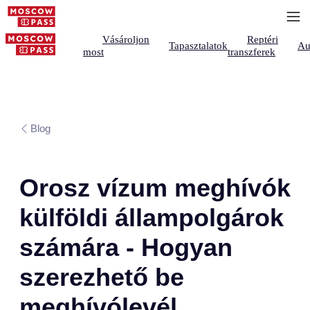
Vásároljon
Reptéri
Tapasztalatok
Au
most
transzferek
Blog
Orosz vízum meghívók
külföldi állampolgárok
számára - Hogyan
szerezhető be
meghívólevél