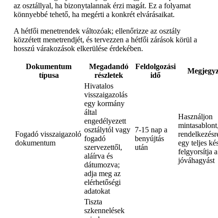
az osztállyal, ha bizonytalannak érzi magát. Ez a folyamat
könnyebbé tehető, ha megérti a konkrét elvárásaikat.
A hétfői menetrendek változóak; ellenőrizze az osztály
közzétett menetrendjét, és tervezzen a hétfői zárások körül a
hosszú várakozások elkerülése érdekében.
Dokumentum
Megadandó
Feldolgozási
Megjegyz
típusa
részletek
idő
Hivatalos
visszaigazolás
egy kormány
által
Használjon
engedélyezett
mintasablont
osztálytól vagy
7-15 nap a
Fogadó visszaigazoló
rendelkezésre
fogadó
benyújtás
dokumentum
egy teljes ké
szervezettől,
után
felgyorsítja a
aláírva és
jóváhagyást
dátumozva;
adja meg az
elérhetőségi
adatokat
Tiszta
szkennelések