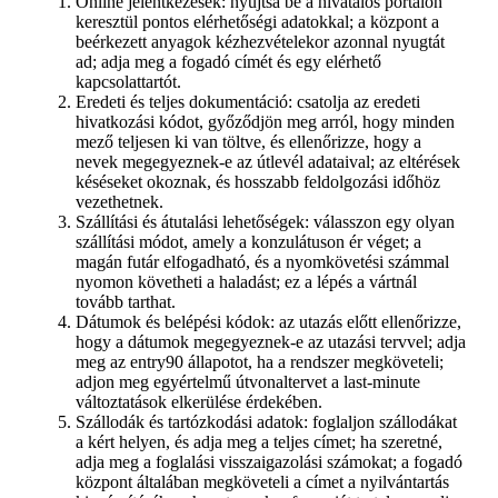
Online jelentkezések: nyújtsa be a hivatalos portálon
keresztül pontos elérhetőségi adatokkal; a központ a
beérkezett anyagok kézhezvételekor azonnal nyugtát
ad; adja meg a fogadó címét és egy elérhető
kapcsolattartót.
Eredeti és teljes dokumentáció: csatolja az eredeti
hivatkozási kódot, győződjön meg arról, hogy minden
mező teljesen ki van töltve, és ellenőrizze, hogy a
nevek megegyeznek-e az útlevél adataival; az eltérések
késéseket okoznak, és hosszabb feldolgozási időhöz
vezethetnek.
Szállítási és átutalási lehetőségek: válasszon egy olyan
szállítási módot, amely a konzulátuson ér véget; a
magán futár elfogadható, és a nyomkövetési számmal
nyomon követheti a haladást; ez a lépés a vártnál
tovább tarthat.
Dátumok és belépési kódok: az utazás előtt ellenőrizze,
hogy a dátumok megegyeznek-e az utazási tervvel; adja
meg az entry90 állapotot, ha a rendszer megköveteli;
adjon meg egyértelmű útvonaltervet a last-minute
változtatások elkerülése érdekében.
Szállodák és tartózkodási adatok: foglaljon szállodákat
a kért helyen, és adja meg a teljes címet; ha szeretné,
adja meg a foglalási visszaigazolási számokat; a fogadó
központ általában megköveteli a címet a nyilvántartás