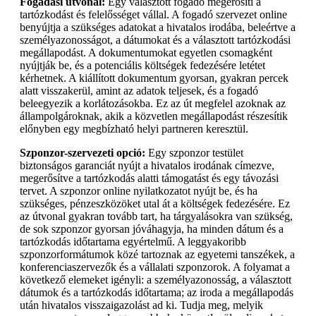
Fogadási útvonal:
Egy választott fogadó megerősíti a
tartózkodást és felelősséget vállal. A fogadó szervezet online
benyújtja a szükséges adatokat a hivatalos irodába, beleértve a
személyazonosságot, a dátumokat és a választott tartózkodási
megállapodást. A dokumentumokat egyetlen csomagként
nyújtják be, és a potenciális költségek fedezésére letétet
kérhetnek. A kiállított dokumentum gyorsan, gyakran percek
alatt visszakerül, amint az adatok teljesek, és a fogadó
beleegyezik a korlátozásokba. Ez az út megfelel azoknak az
állampolgároknak, akik a közvetlen megállapodást részesítik
előnyben egy megbízható helyi partneren keresztül.
Szponzor-szervezeti opció:
Egy szponzor testület
biztonságos garanciát nyújt a hivatalos irodának címezve,
megerősítve a tartózkodás alatti támogatást és egy távozási
tervet. A szponzor online nyilatkozatot nyújt be, és ha
szükséges, pénzeszközöket utal át a költségek fedezésére. Ez
az útvonal gyakran tovább tart, ha tárgyalásokra van szükség,
de sok szponzor gyorsan jóváhagyja, ha minden dátum és a
tartózkodás időtartama egyértelmű. A leggyakoribb
szponzorformátumok közé tartoznak az egyetemi tanszékek, a
konferenciaszervezők és a vállalati szponzorok. A folyamat a
következő elemeket igényli: a személyazonosság, a választott
dátumok és a tartózkodás időtartama; az iroda a megállapodás
után hivatalos visszaigazolást ad ki. Tudja meg, melyik