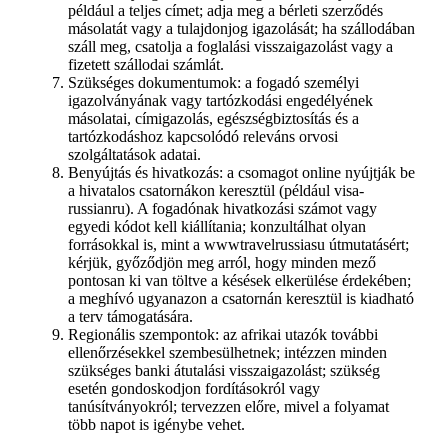
például a teljes címet; adja meg a bérleti szerződés
másolatát vagy a tulajdonjog igazolását; ha szállodában
száll meg, csatolja a foglalási visszaigazolást vagy a
fizetett szállodai számlát.
Szükséges dokumentumok: a fogadó személyi
igazolványának vagy tartózkodási engedélyének
másolatai, címigazolás, egészségbiztosítás és a
tartózkodáshoz kapcsolódó releváns orvosi
szolgáltatások adatai.
Benyújtás és hivatkozás: a csomagot online nyújtják be
a hivatalos csatornákon keresztül (például visa-
russianru). A fogadónak hivatkozási számot vagy
egyedi kódot kell kiállítania; konzultálhat olyan
forrásokkal is, mint a wwwtravelrussiasu útmutatásért;
kérjük, győződjön meg arról, hogy minden mező
pontosan ki van töltve a késések elkerülése érdekében;
a meghívó ugyanazon a csatornán keresztül is kiadható
a terv támogatására.
Regionális szempontok: az afrikai utazók további
ellenőrzésekkel szembesülhetnek; intézzen minden
szükséges banki átutalási visszaigazolást; szükség
esetén gondoskodjon fordításokról vagy
tanúsítványokról; tervezzen előre, mivel a folyamat
több napot is igénybe vehet.