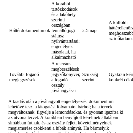
A korábbi
tartózkodások
és a lakóhely
szerinti
A külföldi
országban
háttérellenőr
Háttérdokumentumok
fennálló jogi
2-5 nap
meghosszabb
státusz
az időtartam
nyilvántartásai;
engedélyek
másolatai, ha
alkalmazható
A releváns
megbeszélések
További fogadó
jegyzőkönyvei;
Szükség
Gyakran kér
megjegyzések
a fogadó
szerint
konkrét célo
osztály
jóváhagyásai
A kiadás után a jóváhagyott engedélyezési dokumentum
lehetővé teszi a látogatási folyamatot bárhol; ha a tervek
megváltoznak, figyelje a lemondásokat, és gyorsan igazítsa ki
az útvonaltervet. A korábban benyújtott kérelmek általában
simábban futnak, és az osztály fejlett követelményeinek
megismerése csökkenti a hibák arányát. Ha bármelyik