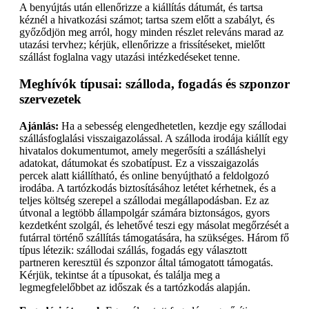
A benyújtás után ellenőrizze a kiállítás dátumát, és tartsa
kéznél a hivatkozási számot; tartsa szem előtt a szabályt, és
győződjön meg arról, hogy minden részlet releváns marad az
utazási tervhez; kérjük, ellenőrizze a frissítéseket, mielőtt
szállást foglalna vagy utazási intézkedéseket tenne.
Meghívók típusai: szálloda, fogadás és szponzor
szervezetek
Ajánlás:
Ha a sebesség elengedhetetlen, kezdje egy szállodai
szállásfoglalási visszaigazolással. A szálloda irodája kiállít egy
hivatalos dokumentumot, amely megerősíti a szálláshelyi
adatokat, dátumokat és szobatípust. Ez a visszaigazolás
percek alatt kiállítható, és online benyújtható a feldolgozó
irodába. A tartózkodás biztosításához letétet kérhetnek, és a
teljes költség szerepel a szállodai megállapodásban. Ez az
útvonal a legtöbb állampolgár számára biztonságos, gyors
kezdetként szolgál, és lehetővé teszi egy másolat megőrzését a
futárral történő szállítás támogatására, ha szükséges. Három fő
típus létezik: szállodai szállás, fogadás egy választott
partneren keresztül és szponzor által támogatott támogatás.
Kérjük, tekintse át a típusokat, és találja meg a
legmegfelelőbbet az időszak és a tartózkodás alapján.