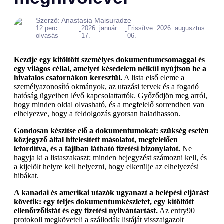
Szerző: Anastasia Maisuradze
12 perc
2026. január
Frissítve: 2026. augusztus
•
•
olvasás
17.
06.
Kezdje egy kitöltött személyes dokumentumcsomaggal és
egy világos céllal, amelyet késedelem nélkül nyújtson be a
hivatalos csatornákon keresztül.
A lista első eleme a
személyazonosító okmányok, az utazási tervek és a fogadó
hatóság ügyeiben lévő kapcsolattartók. Győződjön meg arról,
hogy minden oldal olvasható, és a megfelelő sorrendben van
elhelyezve, hogy a feldolgozás gyorsan haladhasson.
Gondosan készítse elő a dokumentumokat: szükség esetén
közjegyző által hitelesített másolatot, megfelelően
lefordítva, és a fájlban látható fizetési bizonylatot.
Ne
hagyja ki a listaszakaszt; minden bejegyzést számozni kell, és
a kijelölt helyre kell helyezni, hogy elkerülje az elhelyezési
hibákat.
A kanadai és amerikai utazók ugyanazt a belépési eljárást
követik: egy teljes dokumentumkészletet, egy kitöltött
ellenőrzőlistát és egy fizetési nyilvántartást.
Az entry90
protokoll megköveteli a szállodák listáját visszaigazolt