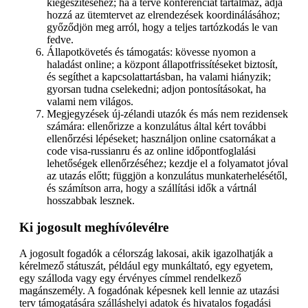
kiegészítéséhez; ha a terve konferenciát tartalmaz, adja
hozzá az ütemtervet az elrendezések koordinálásához;
győződjön meg arról, hogy a teljes tartózkodás le van
fedve.
Állapotkövetés és támogatás: kövesse nyomon a
haladást online; a központ állapotfrissítéseket biztosít,
és segíthet a kapcsolattartásban, ha valami hiányzik;
gyorsan tudna cselekedni; adjon pontosításokat, ha
valami nem világos.
Megjegyzések új-zélandi utazók és más nem rezidensek
számára: ellenőrizze a konzulátus által kért további
ellenőrzési lépéseket; használjon online csatornákat a
code visa-russianru és az online időpontfoglalási
lehetőségek ellenőrzéséhez; kezdje el a folyamatot jóval
az utazás előtt; függjön a konzulátus munkaterhelésétől,
és számítson arra, hogy a szállítási idők a vártnál
hosszabbak lesznek.
Ki jogosult meghívólevélre
A jogosult fogadók a célország lakosai, akik igazolhatják a
kérelmező státuszát, például egy munkáltató, egy egyetem,
egy szálloda vagy egy érvényes címmel rendelkező
magánszemély. A fogadónak képesnek kell lennie az utazási
terv támogatására szálláshelyi adatok és hivatalos fogadási