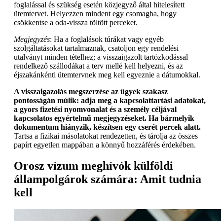
foglalással és szükség esetén közjegyző által hitelesített
ütemtervet. Helyezzen mindent egy csomagba, hogy
csökkentse a oda-vissza töltött perceket.
Megjegyzés
: Ha a foglalások túrákat vagy egyéb
szolgáltatásokat tartalmaznak, csatoljon egy rendelési
utalványt minden tételhez; a visszaigazolt tartózkodással
rendelkező szállodákat a terv mellé kell helyezni, és az
éjszakánkénti ütemtervnek meg kell egyeznie a dátumokkal.
A visszaigazolás megszerzése az ügyek szakasz
pontosságán múlik: adja meg a kapcsolattartási adatokat,
a gyors fizetési nyomvonalat és a személy céljával
kapcsolatos egyértelmű megjegyzéseket. Ha bármelyik
dokumentum hiányzik, készítsen egy cserét percek alatt.
Tartsa a fizikai másolatokat rendezetten, és tárolja az összes
papírt egyetlen mappában a könnyű hozzáférés érdekében.
Orosz vízum meghívók külföldi
állampolgárok számára: Amit tudnia
kell