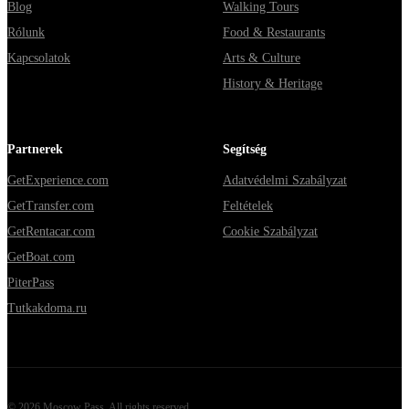
Blog
Walking Tours
Rólunk
Food & Restaurants
Kapcsolatok
Arts & Culture
History & Heritage
Partnerek
Segítség
GetExperience.com
Adatvédelmi Szabályzat
GetTransfer.com
Feltételek
GetRentacar.com
Cookie Szabályzat
GetBoat.com
PiterPass
Tutkakdoma.ru
©
2026
Moscow Pass
. All rights reserved.