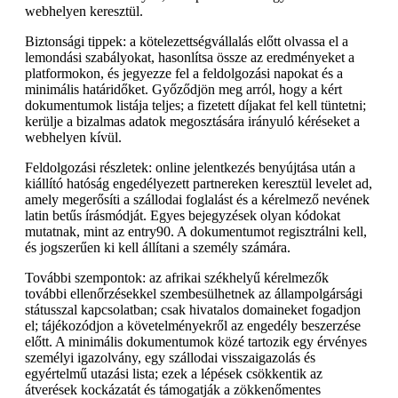
webhelyen keresztül.
Biztonsági tippek: a kötelezettségvállalás előtt olvassa el a
lemondási szabályokat, hasonlítsa össze az eredményeket a
platformokon, és jegyezze fel a feldolgozási napokat és a
minimális határidőket. Győződjön meg arról, hogy a kért
dokumentumok listája teljes; a fizetett díjakat fel kell tüntetni;
kerülje a bizalmas adatok megosztására irányuló kéréseket a
webhelyen kívül.
Feldolgozási részletek: online jelentkezés benyújtása után a
kiállító hatóság engedélyezett partnereken keresztül levelet ad,
amely megerősíti a szállodai foglalást és a kérelmező nevének
latin betűs írásmódját. Egyes bejegyzések olyan kódokat
mutatnak, mint az entry90. A dokumentumot regisztrálni kell,
és jogszerűen ki kell állítani a személy számára.
További szempontok: az afrikai székhelyű kérelmezők
további ellenőrzésekkel szembesülhetnek az állampolgársági
státusszal kapcsolatban; csak hivatalos domaineket fogadjon
el; tájékozódjon a követelményekről az engedély beszerzése
előtt. A minimális dokumentumok közé tartozik egy érvényes
személyi igazolvány, egy szállodai visszaigazolás és
egyértelmű utazási lista; ezek a lépések csökkentik az
átverések kockázatát és támogatják a zökkenőmentes