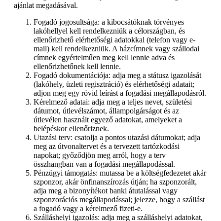
ajánlat megadásával.
Fogadó jogosultsága: a kibocsátóknak törvényes
lakóhellyel kell rendelkezniük a célországban, és
ellenőrizhető elérhetőségi adatokkal (telefon vagy e-
mail) kell rendelkezniük. A házcímnek vagy szállodai
címnek egyértelműen meg kell lennie adva és
ellenőrizhetőnek kell lennie.
Fogadó dokumentációja: adja meg a státusz igazolását
(lakóhely, üzleti regisztráció) és elérhetőségi adatait;
adjon meg egy rövid leírást a fogadási megállapodásról.
Kérelmező adatai: adja meg a teljes nevet, születési
dátumot, útlevélszámot, állampolgárságot és az
útlevélen használt egyező adatokat, amelyeket a
belépéskor ellenőriznek.
Utazási terv: csatolja a pontos utazási dátumokat; adja
meg az útvonaltervet és a tervezett tartózkodási
napokat; győződjön meg arról, hogy a terv
összhangban van a fogadási megállapodással.
Pénzügyi támogatás: mutassa be a költségfedezetet akár
szponzor, akár önfinanszírozás útján; ha szponzorált,
adja meg a bizonyítékot banki átutalással vagy
szponzorációs megállapodással; jelezze, hogy a szállást
a fogadó vagy a kérelmező fizeti-e.
Szálláshelyi igazolás: adja meg a szálláshelyi adatokat,