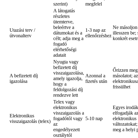
szerint)
megfelel
A látogatás
részletes
ütemterve,
beleértve a
Ne másoljon
Utazási terv /
1-3 nap az
dátumokat és a
illesszen be;
útvonalterv
ellenőrzéshez
célt; adja meg a
konkrét esetr
fogadó
elérhetőségi
adatait
Nyugta vagy
befizetett díj
Őrizzen meg
visszaigazolása,
A befizetett díj
Azonnal a
másolatot; az
amely igazolja,
igazolása
fizetés után
elektronikus
hogy a
frissülhet
feldolgozási díj
rendezve lett
Telex vagy
elektronikus
Egyes irodá
visszaigazolás a
elfogadják a
Elektronikus
fogadótól vagy
5-10 nap
elektronikus
visszaigazolás (telex)
az
változatokat;
engedélyezett
meg a helyi p
osztálytól