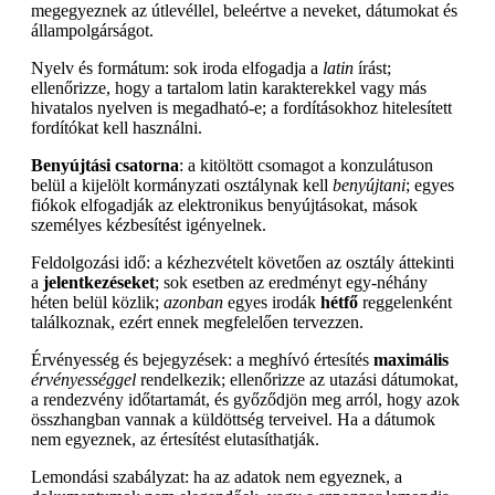
megegyeznek az útlevéllel, beleértve a neveket, dátumokat és
állampolgárságot.
Nyelv és formátum: sok iroda elfogadja a
latin
írást;
ellenőrizze, hogy a tartalom latin karakterekkel vagy más
hivatalos nyelven is megadható-e; a fordításokhoz hitelesített
fordítókat kell használni.
Benyújtási csatorna
: a kitöltött csomagot a konzulátuson
belül a kijelölt kormányzati osztálynak kell
benyújtani
; egyes
fiókok elfogadják az elektronikus benyújtásokat, mások
személyes kézbesítést igényelnek.
Feldolgozási idő: a kézhezvételt követően az osztály áttekinti
a
jelentkezéseket
; sok esetben az eredményt egy-néhány
héten belül közlik;
azonban
egyes irodák
hétfő
reggelenként
találkoznak, ezért ennek megfelelően tervezzen.
Érvényesség és bejegyzések: a meghívó értesítés
maximális
érvényességgel
rendelkezik; ellenőrizze az utazási dátumokat,
a rendezvény időtartamát, és győződjön meg arról, hogy azok
összhangban vannak a küldöttség terveivel. Ha a dátumok
nem egyeznek, az értesítést elutasíthatják.
Lemondási szabályzat: ha az adatok nem egyeznek, a