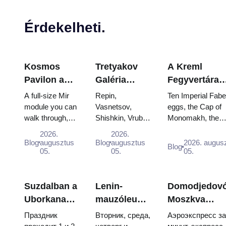
Érdekelheti.
Kosmos
Tretyakov
A Kreml
Pavilon a
Galéria
Fegyvertára
VDNKh-ban:
remekművei:
Kincsei:
A full-size Mir
Repin,
Ten Imperial Fab
Oroszország
Azok a
Fabergé-tojá
module you can
Vasnetsov,
eggs, the Cap of
walk through,
Shishkin, Vrubel,
Monomakh, the
legnagyobb
festmények,
Trónok és
the Energia–
Serov and
double throne of 
űrkutató
amelyek
Koronázási
2026.
2026.
Buran model,
Surikov — the
boy tsars and the
Blog
augusztus
Blog
augusztus
2026. augus
kiállításán
miatt
Palástok
Blog
scorched
05.
works that stop
05.
coronation dress 
05.
belül
érdemes
descent
people, where
Catherine...
tervezni
capsules and
they hang, and
120 pieces of
why booking
Suzdalban a
Lenin-
Domodjedovó
flight...
the...
Uborkanap
mauzóleum:
Moszkva
2026:
nyitvatartás,
központjába:
Праздник
Вторник, среда,
Аэроэкспресс за
jegyek,
belépés és a
Aeroexpressz