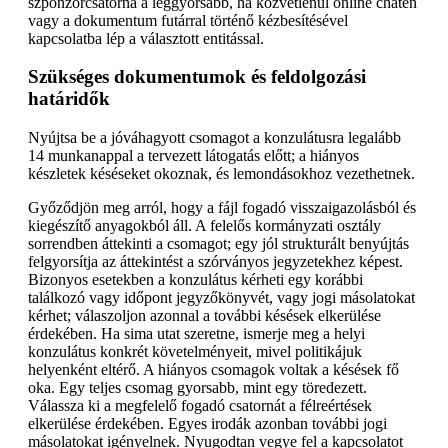
szponzorcsatorna a leggyorsabb, ha közvetlenül online chaten
vagy a dokumentum futárral történő kézbesítésével
kapcsolatba lép a választott entitással.
Szükséges dokumentumok és feldolgozási
határidők
Nyújtsa be a jóváhagyott csomagot a konzulátusra legalább
14 munkanappal a tervezett látogatás előtt; a hiányos
készletek késéseket okoznak, és lemondásokhoz vezethetnek.
Győződjön meg arról, hogy a fájl fogadó visszaigazolásból és
kiegészítő anyagokból áll. A felelős kormányzati osztály
sorrendben áttekinti a csomagot; egy jól strukturált benyújtás
felgyorsítja az áttekintést a szórványos jegyzetekhez képest.
Bizonyos esetekben a konzulátus kérheti egy korábbi
találkozó vagy időpont jegyzőkönyvét, vagy jogi másolatokat
kérhet; válaszoljon azonnal a további késések elkerülése
érdekében. Ha sima utat szeretne, ismerje meg a helyi
konzulátus konkrét követelményeit, mivel politikájuk
helyenként eltérő. A hiányos csomagok voltak a késések fő
oka. Egy teljes csomag gyorsabb, mint egy töredezett.
Válassza ki a megfelelő fogadó csatornát a félreértések
elkerülése érdekében. Egyes irodák azonban további jogi
másolatokat igényelnek. Nyugodtan vegye fel a kapcsolatot