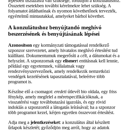
lépésben tisztázásra van szüksége, forduljon a konzulátushoz.
Összetett esetekben további kérelmekre lehet szükség. A
folyamatot átláthatónak és nyomon követhetőnek tervezték,
egyértelmű mintautakkal, amelyeket bárhol követhet.
A konzulátushoz benyújtandó meghívó
beszerzésének és benyújtásának lépései
Azonosítson
egy kormányzati támogatással rendelkező
szponzor szervezetet, amely hivatalos meghívó értesítést tud
kiállítani. Dokumentumuk megerősíti a
célt
, a dátumokat és a
helyszínt. A szponzornak egy
elismer
t entitásnak kell lennie,
például egy egyetemnek, vállalatnak vagy
rendezvényszervezőnek, amely rendelkezik nemzetközi
vendégek kezelésének tapasztalatával, beleértve több
programot is.
Készítse elő a csomagot:
eredeti
útlevél bio oldala, egy friss
fénykép, amely megfelel a méretspecifikációknak, a
visszatérési vagy továbbutazási igazolás, és egy rövid
indoklás a szponzortól a látogatás leírásával; ha a szponzor
több programot kezel, kérjen egyetlen összevont értesítést.
Adja meg a
jelentkezéseket
: a konzulátus által készített
űrlapok készletét; győződjön meg arról, hogy az adatok