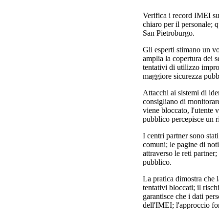
Verifica i record IMEI su
chiaro per il personale; 
San Pietroburgo.
Gli esperti stimano un vo
amplia la copertura dei se
tentativi di utilizzo impr
maggiore sicurezza pubb
Attacchi ai sistemi di ide
consigliano di monitorare 
viene bloccato, l'utente 
pubblico percepisce un ri
I centri partner sono stat
comuni; le pagine di noti
attraverso le reti partner;
pubblico.
La pratica dimostra che la
tentativi bloccati; il ris
garantisce che i dati pers
dell'IMEI; l'approccio fo