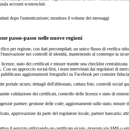
gnala account sconosciuti.
imitati dopo l'autenticazione; monitora il volume dei messaggi
ione passo-passo nelle nuove regioni
ifico per regione, con dati precompilati; un unico flusso di verifica riduc
l'innovazione nei controlli di identità, mantenendo al contempo la sicur
 licenze, stato dei certificati e misure tramite una checklist centralizzata
. Con un approccio social-first, i team intervistati dai regolatori di me
i pubblicano aggiornamenti fotografici su Facebook per costruire fiducia
ite portale sicuro; dettagli dell'abbonato, cattura foto, controlli social q
mite validazione dei certificati, controllo delle licenze e stato di emissi
 agenzie partner; gestione delle code; aggiornamenti sullo stato; misure d
ficato, approvazione da parte del regolatore locale, partner bancario; att
ttiva il servizio utilizzando un certificato sicuro, ricevuto via SMS o ema