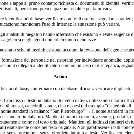
ne a tappe al primo contatto; richiesta di documenti di identità; verifica
i risultati; persistono preoccupazioni assolute per la privacy.
e identificatori di base; verificare con fonti esterne; segnalare stranieri; 
icazione; monitorare l'uso di Internet; la situazione può variare.
 gli analisti di megafon hanno affermato che esistono elevate esigenze di
ssaggi cresce; gli agenti non tollereranno debolezze.
 mostrano schemi insoliti; esistono account; la revisione dell'agente scate
i: formazione del personale nei ristoranti per individuare anomalie; appl
account collegati a identificatori comuni; in caso di discrepanza, segnal
Action
ficatori di base; confermare con database ufficiali; verificare duplicati
 Crocifisso il testo in italiano di livello nativo, utilizzando i nomi ufficia
nti, musei, cattedrali, strade, città e paesi (ad esempio "Cattedrale di
 nome standard in italiano; "San Pietroburgo" → il nome standard in ita
 standard in italiano). Mantieni i nomi di marchi, aziende, prodotti, n
esattamente come nel testo originale. Mantieni gli indirizzi (numeri civi
nali) esattamente come nel testo originale. Non parafraseare i fatti concre
e, senza preamboli, senza virgolette intorno al testo. Verifica con elen