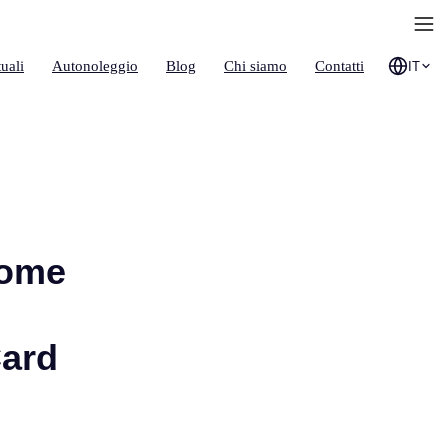
uali
Autonoleggio
Blog
Chi siamo
Contatti
IT
Come
Card