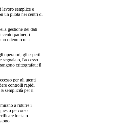
di lavoro semplice e
n un pilota nei centri di
ella gestione dei dati
 centri partner; i
hanno ottenuto una
i operatori; gli esperti
ne segnalato, l'accesso
angono crittografati; il
accesso per gli utenti
ere controlli rapidi
 la semplicità per il
 mirano a ridurre i
; questo percorso
rificare lo stato
istono.