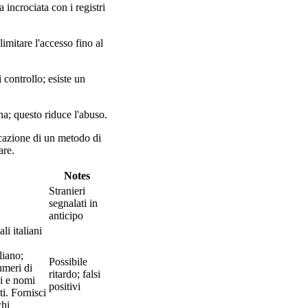
 incrociata con i registri
limitare l'accesso fino al
 controllo; esiste un
na; questo riduce l'abuso.
icazione di un metodo di
are.
Notes
Stranieri
segnalati in
anticipo
li italiani
liano;
Possibile
umeri di
ritardo; falsi
ci e nomi
positivi
ti. Fornisci
chi