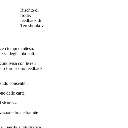
Rischio di
frode;
feedback di
Tereshonkov
e i tempi di attesa.
ezza degli abbonati.
 condivisa con le reti
rcato forniscono feedback
.
uando consentiti.
one delle carte.
i sicurezza.
ivazione finale tramite
il; verifica fotografica