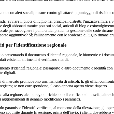
one con alert sociali; misure contro gli attacchi; punteggio di rischio c
a, avviare il pilota di luglio nei principali distretti; l'iniziativa mira a v
ne degli abbonati tramite post sui social, articoli di blog e coinvolgimen
locale per raccogliere i punti critici pratici; la gestione delle code riman
sorse aggiuntive? Sì; l'allineamento con le scadenze di luglio rimane cru
ti per l'identificazione regionale
aio presentando il documento d'identità regionale, le biometrie e i docum
ti esistenti; altrimenti si verificano ritardi.
mento d'identità regionale; passaporto o altro documento d'identità con 
e digitali.
i di mercato promuovono una manciata di articoli; lì, gli uffici confront
registro; se non corrispondono, il caso appena aperto viene riaperto.
e alla regione; alcune regioni richiedono il certificato di nascita; altre ch
li aggiornamenti di gennaio modificano i parametri.
ndo garantisce l'identità verificata; al momento della rilevazione, gli ope
no acquisite durante la sessione; prima dell'invio, i clienti dovrebbero ver