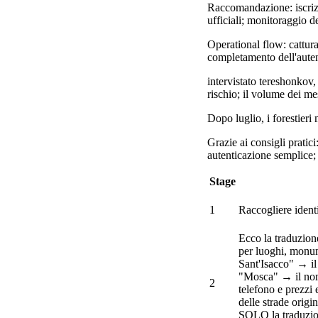
Raccomandazione: iscrizio
ufficiali; monitoraggio de
Operational flow: catturar
completamento dell'autent
intervistato tereshonkov,
rischio; il volume dei me
Dopo luglio, i forestieri
Grazie ai consigli pratic
autenticazione semplice; 
Stage
1
Raccogliere identi
Ecco la traduzione:
per luoghi, monume
Sant'Isacco" → il
"Mosca" → il nome
2
telefono e prezzi 
delle strade origi
SOLO la traduzion