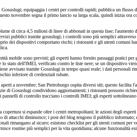
 Gosuslugi; equipaggia i centri per controlli rapidi; pubblica un flusso 
questo novembre segna il primo lancio su larga scala, quindi inizia ora co
lume di circa 4,5 milioni di linee di abbonati in questa fase; l'aumento d
rvizi pubblici tramite gosuslugi; i controlli sono più semplici attraverso i
oprio dei dispositivi comportano rischi; i ristoranti e gli utenti comuni 
lica.
ntità mobile sono previsti; gli esperti hanno fornito passaggi pratici per gl
lo stato dell'IMEI, verificato contro le liste nere; se un dispositivo vie
viene avvisato tramite Gosuslugi in tempo quasi reale; i dati personali rim
schio inferiore di credenziali rubate.
i aperti a novembre; San Pietroburgo ospita diversi siti; questo facilita l'
zie di Gosuslugi condividono aggiornamenti; i ristoranti possono richied
 i pannelli di controllo tracciano i controlli IMEI; gli esperti sottolineano
 copertura si espande oltre i centri metropolitani; le azioni degli esperti
chio di attacchi diminuisce; i post del blog tengono il pubblico informato
onali rimangano al sicuro; esistono checklist per gli utenti comuni per ve
rnisce routine più semplici per la vita quotidiana; alcune funzionalità es