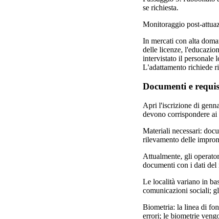
se richiesta.
Monitoraggio post-attuazi
In mercati con alta domand
delle licenze, l'educazio
intervistato il personale 
L'adattamento richiede ri
Documenti e requisi
Apri l'iscrizione di genn
devono corrispondere ai da
Materiali necessari: docu
rilevamento delle impront
Attualmente, gli operator
documenti con i dati del 
Le località variano in bas
comunicazioni sociali; g
Biometria: la linea di fo
errori; le biometrie vengo