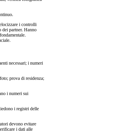
ontinuo.
elocizzare i controlli
to dei partner. Hanno
e fondamentale.
ciale.
enti necessari; i numeri
foto; prova di residenza;
ano i numeri sui
iedono i registri delle
ratori devono evitare
ificare i dati alle