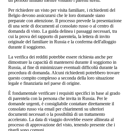
un periodo limitato mentre visitano i parenti stretti.
Per richiedere un visto per visita familiare, i richiedenti del
Belgio devono assicurarsi che le loro domande siano
preparate con attenzione. Il processo prevede la presentazione
di una serie di documenti al consolato russo o al centro di
domanda di visto. La guida delinea i passaggi necessari, tra
cui la prova del rapporto di parentela, la lettera di invito
originale del familiare in Russia e la conferma dell'alloggio
durante il soggiorno.
La verifica dei redditi potrebbe essere richiesta anche per
dimostrare la capacità di mantenersi durante il soggiorno in
Russia, al fine di minimizzare eventuali difficoltà durante la
procedura di domanda. Alcuni richiedenti potrebbero trovare
questo compito complesso a seconda della loro situazione
legale e finanziaria nel paese di origine.
È fondamentale verificare i requisiti specifici in base al grado
di parentela con la persona che invita in Russia. Per le
domande urgenti, è consigliabile contattare direttamente il
consolato russo via email per chiarimenti su ulteriori
documenti necessari o la possibilità di un trattamento
accelerato. La data di viaggio dovrebbe essere allineata al
processo di approvazione del visto, tenendo presente che i
ritardi sono comuni.