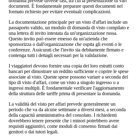
domanda prevede diverse fasi, tra cui la presentazione di vari
documenti. È fondamentale preparare questi documenti nel
formato richiesto per evitare eventuali complicazioni.
La documentazione principale per un visto d'affari include un
passaporto valido, un modulo di domanda di visto compilato e
una lettera di invito intestata da un'organizzazione russa.
Questo invito può essere emesso da un'azienda che
sponsorizza o dall'organizzazione che ospita gli eventi o le
conferenze. Assicurati che l'invito sia debitamente firmato e
contenga tutti i dettagli necessari per la validazione.
I viaggiatori devono fornire una copia dei loro estratti conto
bancari per dimostrare un reddito sufficiente e coprire le spese
associate al visto. Queste spese possono variare a seconda del
tipo di visto d'affari, come un visto a singolo ingresso o a
ingressi multipli. È fondamentale verificare l'aggiornamento
della struttura delle tariffe prima di presentare la domanda.
La validità del visto per affari prevede generalmente un
periodo che va da alcune settimane a diversi mesi, a seconda
della capacità amministrativa del consolato. I richiedenti
dovrebbero tenere presente che i minori potrebbero avere
requisiti aggiuntivi, come moduli di consenso firmati dai
genitori o dai tutori legali.