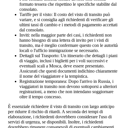
formato tessera che rispettino le specifiche stabilite dal
consolato.
Tariffe per il visto: Il costo del visto di transito può
variare, e si consiglia agli richiedenti di verificare gli
ultimi tassi di cambio e i metodi di pagamento accettati
dal consolato.
Inviti: nella maggior parte dei casi, i richiedenti non
hanno bisogno di una lettera di invito per i visti di
transito, ma è meglio confermare questo con le autorità
locali o l'ufficio immigrazione se necessario.
Dettagli sul Trasporto: Un itinerario che dettagli i piani
di viaggio, inclusi i biglietti per i voli successivi e
eventuali scali a Mosca, deve essere presentato.
Assicurati che questi documenti indichino chiaramente
il nome del viaggiatore e la tempistica.
Registrazione temporanea: Dopo l'arrivo in Russia, i
viaggiatori in transito non devono sottoporsi a ulteriori
registrazioni, a meno che non intendano soggiornare
oltre il tempo concesso.
È essenziale richiedere il visto di transito con largo anticipo
per ridurre il rischio di ritardi. A seconda dei tempi di
elaborazione, i richiedenti dovrebbero considerare l'uso di
servizi di urgenza, se disponibili. Inoltre, i richiedenti
dovrebbero rimanere consapevoli di eventuali cambiamenti