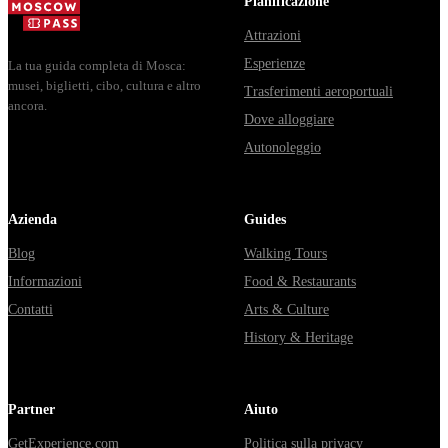
Pianificazione
Attrazioni
Esperienze
La tua guida completa di Mosca:
musei, biglietti, cibo, cultura e altro
Trasferimenti aeroportuali
ancora.
Dove alloggiare
Autonoleggio
Azienda
Guides
Blog
Walking Tours
Informazioni
Food & Restaurants
Contatti
Arts & Culture
History & Heritage
Partner
Aiuto
GetExperience.com
Politica sulla privacy