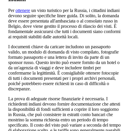
Per
ottenere
un visto turistico per la Russia, i cittadini indiani
devono seguire specifiche linee guida. Di solito, la domanda
deve essere presentata all'ambasciata o al consolato russo in
Belgio, dove viene gestito il processo di rilascio dei visti. È
fondamentale assicurarsi che tutti i documenti siano conformi
ai requisiti stabiliti dalle autorità locali.
I documenti chiave da caricare includono un passaporto
valido, un modulo di domanda di visto compilato, fotografie
formato passaporto e una lettera di invito da parte di un
sponsor russo. Questo invito può essere fornito da un hotel o
da un'agenzia di viaggi e deve includere timbri per
confermarne la legittimità. È consigliabile ottenere fotocopie
di tutti i documenti presentati per i propri archivi personali,
poiché potrebbero essere richiesti in caso di difficoltà o
discrepanze.
La prova di adeguate risorse finanziarie è necessaria. I
richiedenti indiani devono fornire documentazione che attesti
la disponibilità di fondi sufficienti a coprire il loro soggiorno
in Russia, che può consistere in estratti conto bancari che
mostrino la somma richiesta entro un periodo di tempo
specificato. Il costo del visto può variare a seconda del tempo
di elaborazione scelto, e le tariffe sono generalmente pagabili