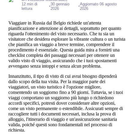
12 min di
30 gennaio
Aggiornato 06 agosto
•
•
lettura
2026
2026
Viaggiare in Russia dal Belgio richiede un'attenta
pianificazione e attenzione ai dettagli, soprattutto per quanto
riguarda l'ottenimento del visto necessario. Che tu sia un
visitatore che desidera esplorare la vibrante cultura o un turista
che pianifica un viaggio a breve termine, comprendere il
procedimento è essenziale. Questa guida mira a fornirti una
checklist completa dei passaggi necessari per ottenere un
valido visto di viaggio, assicurando che i tuoi spostamenti
avvengano senza intoppi e senza alcun problema.
Innanzitutto, il tipo di visto di cui avrai bisogno dipenderà
dallo scopo della tua visita. Per la maggior parte dei
viaggiatori, un visto turistico è l'opzione migliore,
consentendo un soggiorno fino a 90 giorni. Tuttavia, se i tuoi
viaggi comportano un soggiorno più lungo o richiedono
accordi specifici, potresti dover considerare altre opzioni,
come un visto permanente o estendibile. Assicurati sempre di
raccogliere tutti i documenti necessari, inclusa la prova di
alloggio, l'itinerario di viaggio e un'assicurazione sanitaria
valida, poiché questi sono fondamentali nel processo di
richiesta.