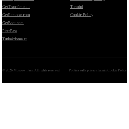
GetTransfer.com
Termini
GetRentacar.com
Cookie Policy
GetBoat.com
PiterPass
Tutkakdoma.ru
©
2026
Moscow Pass
. All rights reserved.
Politica sulla privacy
Termini
Cookie Policy