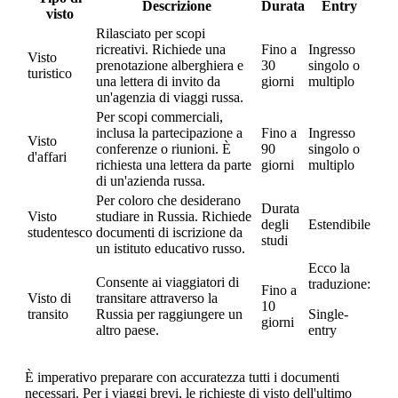
Descrizione
Durata
Entry
visto
Rilasciato per scopi
ricreativi. Richiede una
Fino a
Ingresso
Visto
prenotazione alberghiera e
30
singolo o
turistico
una lettera di invito da
giorni
multiplo
un'agenzia di viaggi russa.
Per scopi commerciali,
inclusa la partecipazione a
Fino a
Ingresso
Visto
conferenze o riunioni. È
90
singolo o
d'affari
richiesta una lettera da parte
giorni
multiplo
di un'azienda russa.
Per coloro che desiderano
Durata
Visto
studiare in Russia. Richiede
degli
Estendibile
studentesco
documenti di iscrizione da
studi
un istituto educativo russo.
Ecco la
Consente ai viaggiatori di
traduzione:
Fino a
Visto di
transitare attraverso la
10
transito
Russia per raggiungere un
Single-
giorni
altro paese.
entry
È imperativo preparare con accuratezza tutti i documenti
necessari. Per i viaggi brevi, le richieste di visto dell'ultimo