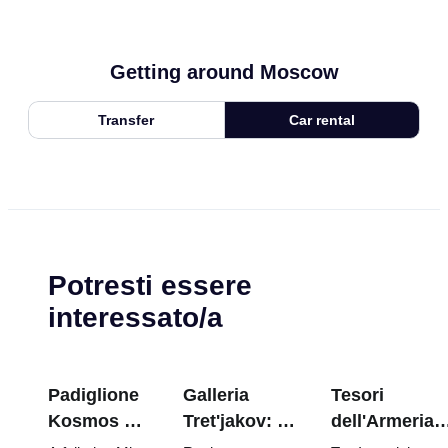
Getting around Moscow
Transfer
Car rental
Potresti essere
interessato/a
Padiglione
Galleria
Tesori
Kosmos a
Tret'jakov: I
dell'Armeria
VDNKh:
capolavori da
del Cremlino: