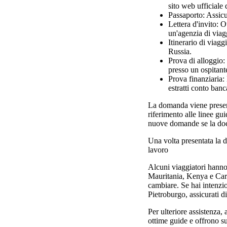
sito web ufficiale 
Passaporto: Assicur
Lettera d'invito: 
un'agenzia di viag
Itinerario di viaggi
Russia.
Prova di alloggio:
presso un ospitant
Prova finanziaria:
estratti conto banc
La domanda viene present
riferimento alle linee gui
nuove domande se la docu
Una volta presentata la d
lavoro
Alcuni viaggiatori hanno
Mauritania, Kenya e Cara
cambiare. Se hai intenzio
Pietroburgo, assicurati di
Per ulteriore assistenza,
ottime guide e offrono su