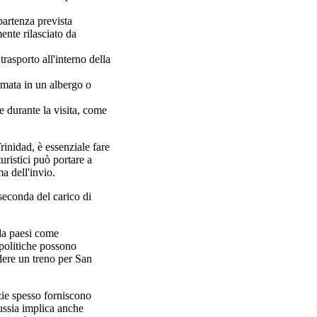
partenza prevista
ente rilasciato da
 trasporto all'interno della
rmata in un albergo o
e durante la visita, come
inidad, è essenziale fare
uristici può portare a
a dell'invio.
seconda del carico di
da paesi come
 politiche possono
dere un treno per San
zie spesso forniscono
Russia implica anche