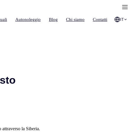
uali
Autonoleggio
Blog
Chi siamo
Contatti
IT
isto
attraverso la Siberia.