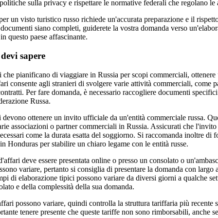
olitiche sulla privacy e rispettare le normative federali che regolano le at
er un visto turistico russo richiede un'accurata preparazione e il rispetto 
i documenti siano completi, guiderete la vostra domanda verso un'elabor
 in questo paese affascinante.
 devi sapere
i che pianificano di viaggiare in Russia per scopi commerciali, ottenere u
ari consente agli stranieri di svolgere varie attività commerciali, come p
ontratti. Per fare domanda, è necessario raccogliere documenti specifici
Federazione Russa.
ri devono ottenere un invito ufficiale da un'entità commerciale russa. Q
arie associazioni o partner commerciali in Russia. Assicurati che l'invito
 necessari come la durata esatta del soggiorno. Si raccomanda inoltre di 
à in Honduras per stabilire un chiaro legame con le entità russe.
d'affari deve essere presentata online o presso un consolato o un'ambasc
sono variare, pertanto si consiglia di presentare la domanda con largo an
empi di elaborazione tipici possono variare da diversi giorni a qualche se
solato e della complessità della sua domanda.
affari possono variare, quindi controlla la struttura tariffaria più recente 
rtante tenere presente che queste tariffe non sono rimborsabili, anche se 