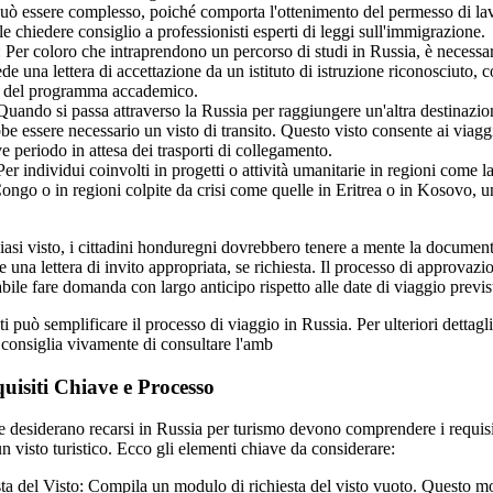
uò essere complesso, poiché comporta l'ottenimento del permesso di la
e chiedere consiglio a professionisti esperti di leggi sull'immigrazione.
: Per coloro che intraprendono un percorso di studi in Russia, è necessar
de una lettera di accettazione da un istituto di istruzione riconosciuto,
ta del programma accademico.
 Quando si passa attraverso la Russia per raggiungere un'altra destinazi
be essere necessario un visto di transito. Questo visto consente ai viaggi
e periodo in attesa dei trasporti di collegamento.
er individui coinvolti in progetti o attività umanitarie in regioni come 
ngo o in regioni colpite da crisi come quelle in Eritrea o in Kosovo, u
iasi visto, i cittadini honduregni dovrebbero tenere a mente la documen
 e una lettera di invito appropriata, se richiesta. Il processo di approvaz
bile fare domanda con largo anticipo rispetto alle date di viaggio previs
i può semplificare il processo di viaggio in Russia. Per ulteriori dettagli 
i consiglia vivamente di consultare l'amb
quisiti Chiave e Processo
e desiderano recarsi in Russia per turismo devono comprendere i requisit
n visto turistico. Ecco gli elementi chiave da considerare:
a del Visto: Compila un modulo di richiesta del visto vuoto. Questo mo