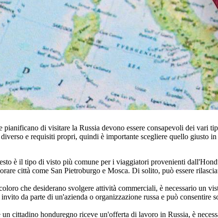
 pianificano di visitare la Russia devono essere consapevoli dei vari tipi 
iverso e requisiti propri, quindi è importante scegliere quello giusto in b
uesto è il tipo di visto più comune per i viaggiatori provenienti dall'Ho
orare città come San Pietroburgo e Mosca. Di solito, può essere rilascia
 coloro che desiderano svolgere attività commerciali, è necessario un vist
 invito da parte di un'azienda o organizzazione russa e può consentire s
e un cittadino honduregno riceve un'offerta di lavoro in Russia, è necessa