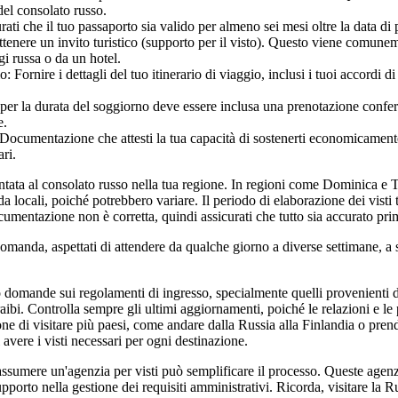
del consolato russo.
ati che il tuo passaporto sia valido per almeno sei mesi oltre la data di 
Ottenere un invito turistico (supporto per il visto). Questo viene comunem
gi russa o da un hotel.
o: Fornire i dettagli del tuo itinerario di viaggio, inclusi i tuoi accordi di
 per la durata del soggiorno deve essere inclusa una prenotazione confe
e.
 Documentazione che attesti la tua capacità di sostenerti economicament
ari.
ata al consolato russo nella tua regione. In regioni come Dominica e Tr
da locali, poiché potrebbero variare. Il periodo di elaborazione dei visti t
mentazione non è corretta, quindi assicurati che tutto sia accurato prim
omanda, aspettati di attendere da qualche giorno a diverse settimane, a 
 domande sui regolamenti di ingresso, specialmente quelli provenienti 
ibi. Controlla sempre gli ultimi aggiornamenti, poiché le relazioni e le
ne di visitare più paesi, come andare dalla Russia alla Finlandia o pren
 avere i visti necessari per ogni destinazione.
 assumere un'agenzia per visti può semplificare il processo. Queste agen
pporto nella gestione dei requisiti amministrativi. Ricorda, visitare la 