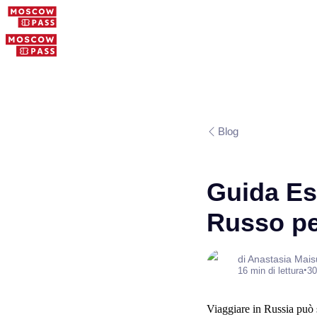
Blog
Guida Ess
Russo pe
di Anastasia Mai
•
16 min di lettura
30
Viaggiare in Russia può 