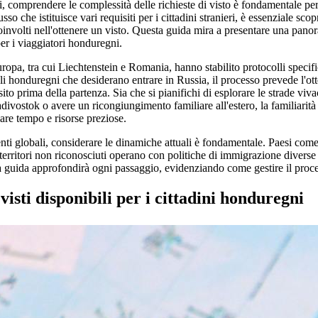
i, comprendere le complessità delle richieste di visto è fondamentale pe
so che istituisce vari requisiti per i cittadini stranieri, è essenziale sc
oinvolti nell'ottenere un visto. Questa guida mira a presentare una panora
er i viaggiatori honduregni.
opa, tra cui Liechtenstein e Romania, hanno stabilito protocolli specifici 
gli honduregni che desiderano entrare in Russia, il processo prevede l'ot
ito prima della partenza. Sia che si pianifichi di esplorare le strade viv
divostok o avere un ricongiungimento familiare all'estero, la familiarità
iare tempo e risorse preziose.
ti globali, considerare le dinamiche attuali è fondamentale. Paesi come
territori non riconosciuti operano con politiche di immigrazione divers
a guida approfondirà ogni passaggio, evidenziando come gestire il proces
 visti disponibili per i cittadini honduregni