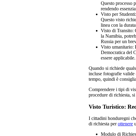
Questo processo p
rendendo essenzial
Visto per Studenti
Questo visto richie
linea con la dura
Visto di Transito:
la Namibia, potreb
Russia per un brev
Visto umanitario: P
Democratica del Co
essere applicabile.
Quando si richiede quals
incluse fotografie valide
tempo, quindi è consiglia
Comprendere i tipi di vist
procedure di richiesta, s
Visto Turistico: Re
I cittadini honduregni ch
di richiesta per
ottenere
u
Modulo di Richiest