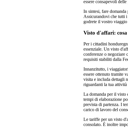
essere consapevoli delle p
In sintesi, fare domanda p
Assicurandovi che tutti 
godrete il vostro viaggio
Visto d'affari: cosa
Per i cittadini honduregn
essenziale. Un visto d'aff
conferenze o negoziare c
requisiti stabiliti dalla 
Innanzitutto, i viaggiato
essere ottenuto tramite v
visita e includa dettagli
riguardanti la tua attivit
La domanda per il visto 
tempi di elaborazione pos
prevista di partenza. I t
carico di lavoro del con
Le tariffe per un visto d'
consolato. È inoltre impo