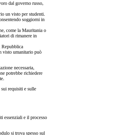
voro dal governo russo,
io un visto per studenti.
 consentendo soggiorni in
one, come la Mauritania o
atori di rimanere in
la Repubblica
n visto umanitario può
tazione necessaria,
ione potrebbe richiedere
te.
sui requisiti e sulle
i essenziali e il processo
dulo si trova spesso sul