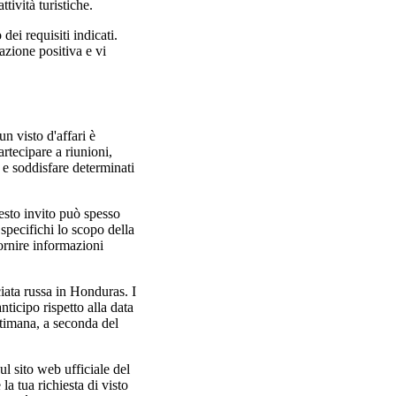
tività turistiche.
dei requisiti indicati.
azione positiva e vi
n visto d'affari è
artecipare a riunioni,
 e soddisfare determinati
uesto invito può spesso
 specifichi lo scopo della
fornire informazioni
iata russa in Honduras. I
ticipo rispetto alla data
ttimana, a seconda del
sul sito web ufficiale del
la tua richiesta di visto