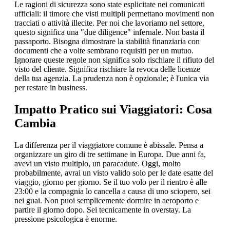
Le ragioni di sicurezza sono state esplicitate nei comunicati
ufficiali: il timore che visti multipli permettano movimenti non
tracciati o attività illecite. Per noi che lavoriamo nel settore,
questo significa una "due diligence" infernale. Non basta il
passaporto. Bisogna dimostrare la stabilità finanziaria con
documenti che a volte sembrano requisiti per un mutuo.
Ignorare queste regole non significa solo rischiare il rifiuto del
visto del cliente. Significa rischiare la revoca delle licenze
della tua agenzia. La prudenza non è opzionale; è l'unica via
per restare in business.
Impatto Pratico sui Viaggiatori: Cosa
Cambia
La differenza per il viaggiatore comune è abissale. Pensa a
organizzare un giro di tre settimane in Europa. Due anni fa,
avevi un visto multiplo, un paracadute. Oggi, molto
probabilmente, avrai un visto valido solo per le date esatte del
viaggio, giorno per giorno. Se il tuo volo per il rientro è alle
23:00 e la compagnia lo cancella a causa di uno sciopero, sei
nei guai. Non puoi semplicemente dormire in aeroporto e
partire il giorno dopo. Sei tecnicamente in overstay. La
pressione psicologica è enorme.