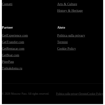
Contatti
Arts & Culture
History & Heritage
Partner
Aiuto
GetExperience.com
Politica sulla privacy
GetTransfer.com
Termini
GetRentacar.com
Cookie Policy
GetBoat.com
PiterPass
Tutkakdoma.ru
©
2026
Moscow Pass
. All rights reserved.
Politica sulla privacy
Termini
Cookie Policy