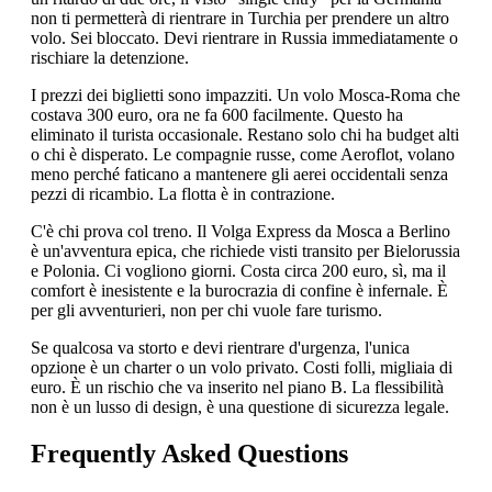
non ti permetterà di rientrare in Turchia per prendere un altro
volo. Sei bloccato. Devi rientrare in Russia immediatamente o
rischiare la detenzione.
I prezzi dei biglietti sono impazziti. Un volo Mosca-Roma che
costava 300 euro, ora ne fa 600 facilmente. Questo ha
eliminato il turista occasionale. Restano solo chi ha budget alti
o chi è disperato. Le compagnie russe, come Aeroflot, volano
meno perché faticano a mantenere gli aerei occidentali senza
pezzi di ricambio. La flotta è in contrazione.
C'è chi prova col treno. Il Volga Express da Mosca a Berlino
è un'avventura epica, che richiede visti transito per Bielorussia
e Polonia. Ci vogliono giorni. Costa circa 200 euro, sì, ma il
comfort è inesistente e la burocrazia di confine è infernale. È
per gli avventurieri, non per chi vuole fare turismo.
Se qualcosa va storto e devi rientrare d'urgenza, l'unica
opzione è un charter o un volo privato. Costi folli, migliaia di
euro. È un rischio che va inserito nel piano B. La flessibilità
non è un lusso di design, è una questione di sicurezza legale.
Frequently Asked Questions