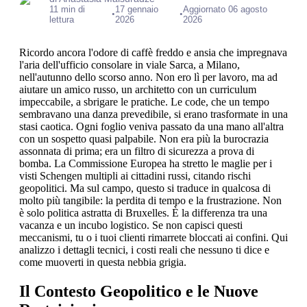
11 min di
17 gennaio
Aggiornato 06 agosto
•
•
lettura
2026
2026
Ricordo ancora l'odore di caffè freddo e ansia che impregnava
l'aria dell'ufficio consolare in viale Sarca, a Milano,
nell'autunno dello scorso anno. Non ero lì per lavoro, ma ad
aiutare un amico russo, un architetto con un curriculum
impeccabile, a sbrigare le pratiche. Le code, che un tempo
sembravano una danza prevedibile, si erano trasformate in una
stasi caotica. Ogni foglio veniva passato da una mano all'altra
con un sospetto quasi palpabile. Non era più la burocrazia
assonnata di prima; era un filtro di sicurezza a prova di
bomba. La Commissione Europea ha stretto le maglie per i
visti Schengen multipli ai cittadini russi, citando rischi
geopolitici. Ma sul campo, questo si traduce in qualcosa di
molto più tangibile: la perdita di tempo e la frustrazione. Non
è solo politica astratta di Bruxelles. È la differenza tra una
vacanza e un incubo logistico. Se non capisci questi
meccanismi, tu o i tuoi clienti rimarrete bloccati ai confini. Qui
analizzo i dettagli tecnici, i costi reali che nessuno ti dice e
come muoverti in questa nebbia grigia.
Il Contesto Geopolitico e le Nuove