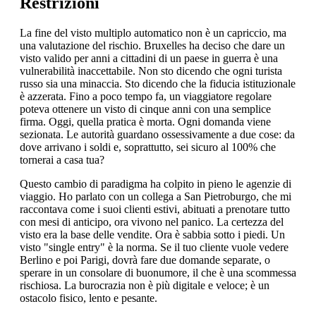
Restrizioni
La fine del visto multiplo automatico non è un capriccio, ma
una valutazione del rischio. Bruxelles ha deciso che dare un
visto valido per anni a cittadini di un paese in guerra è una
vulnerabilità inaccettabile. Non sto dicendo che ogni turista
russo sia una minaccia. Sto dicendo che la fiducia istituzionale
è azzerata. Fino a poco tempo fa, un viaggiatore regolare
poteva ottenere un visto di cinque anni con una semplice
firma. Oggi, quella pratica è morta. Ogni domanda viene
sezionata. Le autorità guardano ossessivamente a due cose: da
dove arrivano i soldi e, soprattutto, sei sicuro al 100% che
tornerai a casa tua?
Questo cambio di paradigma ha colpito in pieno le agenzie di
viaggio. Ho parlato con un collega a San Pietroburgo, che mi
raccontava come i suoi clienti estivi, abituati a prenotare tutto
con mesi di anticipo, ora vivono nel panico. La certezza del
visto era la base delle vendite. Ora è sabbia sotto i piedi. Un
visto "single entry" è la norma. Se il tuo cliente vuole vedere
Berlino e poi Parigi, dovrà fare due domande separate, o
sperare in un consolare di buonumore, il che è una scommessa
rischiosa. La burocrazia non è più digitale e veloce; è un
ostacolo fisico, lento e pesante.