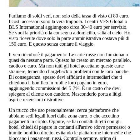
Parliamo di soldi veri, non solo della tassa di visto di 80 euro.
I costi accessori sono la vera trappola. I centri VFS Global o
BLS International aggiungono circa 30-40 euro per servizio.
Se vuoi la priorità o la consegna a domicilio, salta al cielo. Ho
visto ricevute dove solo la parte amministrativa costava più di
150 euro. E questo senza contare il viaggio.
Il vero incubo è il pagamento. Le carte russe non funzionano
quasi da nessuna parte. Questo ha creato un mercato parallelo,
caotico e caro. Ma non tutti gli hotel accettano queste carte
straniere, temendo chargeback o problemi con le loro banche.
Di conseguenza, spesso devi affidarti a intermediari che ti
chiedono il bonifico in rubli e loro pagano in euro,
aggiungendo commissioni del 5-7%. È un costo che devi
spiegare al cliente con candore. Nasconderlo porta a litigi
aspri e recensioni distruttive.
Un trucco che uso personalmente: cerca piattaforme che
abbiano sedi legali fuori dalla zona euro, o che accettino
pagamenti in cripto. Oppure, se hai contatti diretti con gli
hotel, chiedi di pagare in contanti all'arrivo (dove permesso) o
tramite bonifico diretto, evitando le piattaforme intermedie che
bloccano i pagamenti russi. Controlla sempre, prima di