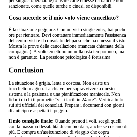
per singola operazione) o usare carte emesse da banche non
sanzionate, come quelle turche o cinesi, se disponibili.
Cosa succede se il mio volo viene cancellato?
È la situazione peggiore. Con un visto single entry, hai poche
ore per rientrare. Devi contattare immediatamente l'assistenza
del centro visti e il consolato del paese che ha emesso il visto.
Mostra le prove della cancellazione (mancata chiamata della
compagnia). A volte emettono un nulla osta temporaneo, ma
non è garantito. La pressione psicologica è fortissima.
Conclusion
La situazione è grigia, lenta e costosa. Non esiste un
trucchetto magico. La chiave per sopravvivere a questo
sistema è la pazienza e una pianificazione maniacale. Non
fidarti di chi ti promette "visti facili in 24 ore". Verifica tutto
sui siti ufficiali dei consolati. Prepara i documenti con giorni
di anticipo e aspettati il peggio.
Il mio consiglio finale:
Quando prenoti i voli, scegli quelli
con la massima flessibilità di cambio data, anche se costano di
più. E compra un'assicurazione di viaggio che copra