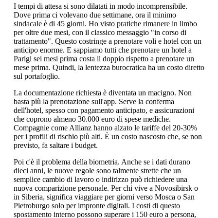
I tempi di attesa si sono dilatati in modo incomprensibile.
Dove prima ci volevano due settimane, ora il minimo
sindacale è di 45 giorni. Ho visto pratiche rimanere in limbo
per oltre due mesi, con il classico messaggio "in corso di
trattamento". Questo costringe a prenotare voli e hotel con un
anticipo enorme. E sappiamo tutti che prenotare un hotel a
Parigi sei mesi prima costa il doppio rispetto a prenotare un
mese prima. Quindi, la lentezza burocratica ha un costo diretto
sul portafoglio.
La documentazione richiesta è diventata un macigno. Non
basta più la prenotazione sull'app. Serve la conferma
dell'hotel, spesso con pagamento anticipato, e assicurazioni
che coprono almeno 30.000 euro di spese mediche.
Compagnie come Allianz hanno alzato le tariffe del 20-30%
per i profili di rischio più alti. È un costo nascosto che, se non
previsto, fa saltare i budget.
Poi c'è il problema della biometria. Anche se i dati durano
dieci anni, le nuove regole sono talmente strette che un
semplice cambio di lavoro o indirizzo può richiedere una
nuova comparizione personale. Per chi vive a Novosibirsk o
in Siberia, significa viaggiare per giorni verso Mosca o San
Pietroburgo solo per impronte digitali. I costi di questo
spostamento interno possono superare i 150 euro a persona,