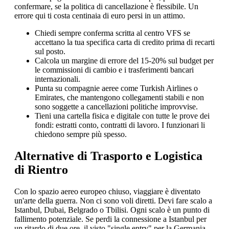
confermare, se la politica di cancellazione è flessibile. Un
errore qui ti costa centinaia di euro persi in un attimo.
Chiedi sempre conferma scritta al centro VFS se
accettano la tua specifica carta di credito prima di recarti
sul posto.
Calcola un margine di errore del 15-20% sul budget per
le commissioni di cambio e i trasferimenti bancari
internazionali.
Punta su compagnie aeree come Turkish Airlines o
Emirates, che mantengono collegamenti stabili e non
sono soggette a cancellazioni politiche improvvise.
Tieni una cartella fisica e digitale con tutte le prove dei
fondi: estratti conto, contratti di lavoro. I funzionari li
chiedono sempre più spesso.
Alternative di Trasporto e Logistica
di Rientro
Con lo spazio aereo europeo chiuso, viaggiare è diventato
un'arte della guerra. Non ci sono voli diretti. Devi fare scalo a
Istanbul, Dubai, Belgrado o Tbilisi. Ogni scalo è un punto di
fallimento potenziale. Se perdi la connessione a Istanbul per
un ritardo di due ore, il visto "single entry" per la Germania