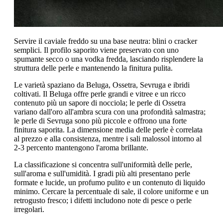
Servire il caviale freddo su una base neutra: blini o cracker
semplici. Il profilo saporito viene preservato con uno
spumante secco o una vodka fredda, lasciando risplendere la
struttura delle perle e mantenendo la finitura pulita.
Le varietà spaziano da Beluga, Ossetra, Sevruga e ibridi
coltivati. Il Beluga offre perle grandi e vitree e un ricco
contenuto più un sapore di nocciola; le perle di Ossetra
variano dall'oro all'ambra scura con una profondità salmastra;
le perle di Sevruga sono più piccole e offrono una forte
finitura saporita. La dimensione media delle perle è correlata
al prezzo e alla consistenza, mentre i sali malossol intorno al
2-3 percento mantengono l'aroma brillante.
La classificazione si concentra sull'uniformità delle perle,
sull'aroma e sull'umidità. I gradi più alti presentano perle
formate e lucide, un profumo pulito e un contenuto di liquido
minimo. Cercare la percentuale di sale, il colore uniforme e un
retrogusto fresco; i difetti includono note di pesce o perle
irregolari.