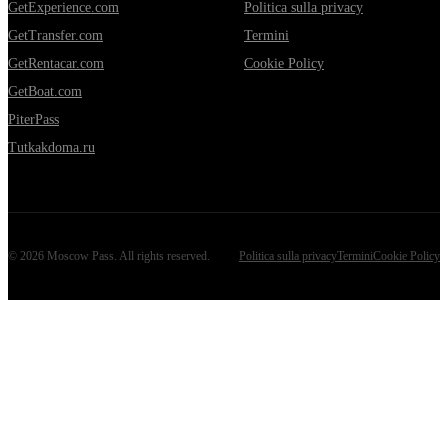
GetExperience.com
Politica sulla privacy
GetTransfer.com
Termini
GetRentacar.com
Cookie Policy
GetBoat.com
PiterPass
Tutkakdoma.ru
©
2026
Moscow Pass
. All rights reserved.
Politica sulla privacy
Termini
Cookie Policy