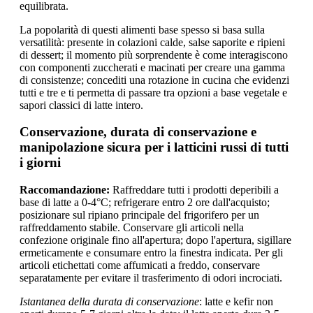
equilibrata.
La popolarità di questi alimenti base spesso si basa sulla
versatilità: presente in colazioni calde, salse saporite e ripieni
di dessert; il momento più sorprendente è come interagiscono
con componenti zuccherati e macinati per creare una gamma
di consistenze; concediti una rotazione in cucina che evidenzi
tutti e tre e ti permetta di passare tra opzioni a base vegetale e
sapori classici di latte intero.
Conservazione, durata di conservazione e
manipolazione sicura per i latticini russi di tutti
i giorni
Raccomandazione:
Raffreddare tutti i prodotti deperibili a
base di latte a 0-4°C; refrigerare entro 2 ore dall'acquisto;
posizionare sul ripiano principale del frigorifero per un
raffreddamento stabile. Conservare gli articoli nella
confezione originale fino all'apertura; dopo l'apertura, sigillare
ermeticamente e consumare entro la finestra indicata. Per gli
articoli etichettati come affumicati a freddo, conservare
separatamente per evitare il trasferimento di odori incrociati.
Istantanea della durata di conservazione
: latte e kefir non