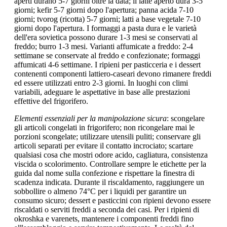
aperti durano 5-7 giorni oltre la data; il latte aperto dura 3-5
giorni; kefir 5-7 giorni dopo l'apertura; panna acida 7-10
giorni; tvorog (ricotta) 5-7 giorni; latti a base vegetale 7-10
giorni dopo l'apertura. I formaggi a pasta dura e le varietà
dell'era sovietica possono durare 1-3 mesi se conservati al
freddo; burro 1-3 mesi. Varianti affumicate a freddo: 2-4
settimane se conservate al freddo e confezionate; formaggi
affumicati 4-6 settimane. I ripieni per pasticceria e i dessert
contenenti componenti lattiero-caseari devono rimanere freddi
ed essere utilizzati entro 2-3 giorni. In luoghi con climi
variabili, adeguare le aspettative in base alle prestazioni
effettive del frigorifero.
Elementi essenziali per la manipolazione sicura
: scongelare
gli articoli congelati in frigorifero; non ricongelare mai le
porzioni scongelate; utilizzare utensili puliti; conservare gli
articoli separati per evitare il contatto incrociato; scartare
qualsiasi cosa che mostri odore acido, cagliatura, consistenza
viscida o scolorimento. Controllare sempre le etichette per la
guida dal nome sulla confezione e rispettare la finestra di
scadenza indicata. Durante il riscaldamento, raggiungere un
sobbollire o almeno 74°C per i liquidi per garantire un
consumo sicuro; dessert e pasticcini con ripieni devono essere
riscaldati o serviti freddi a seconda dei casi. Per i ripieni di
okroshka e varenets, mantenere i componenti freddi fino