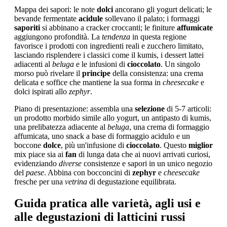
Mappa dei sapori: le note
dolci
ancorano gli yogurt delicati; le
bevande fermentate
acidule
sollevano il palato; i formaggi
saporiti
si abbinano a cracker croccanti; le finiture
affumicate
aggiungono profondità. La
tendenza
in questa regione
favorisce i prodotti con ingredienti reali e zucchero limitato,
lasciando risplendere i classici come il kumis, i dessert lattei
adiacenti al
beluga
e le infusioni di
cioccolato
. Un singolo
morso può rivelare il
principe
della consistenza: una crema
delicata e soffice che mantiene la sua forma in
cheesecake
e
dolci ispirati allo
zephyr
.
Piano di presentazione: assembla una
selezione
di 5-7 articoli:
un prodotto morbido simile allo yogurt, un antipasto di kumis,
una prelibatezza adiacente al
beluga
, una crema di formaggio
affumicata, uno snack a base di formaggio acidulo e un
boccone
dolce
, più un'infusione di
cioccolato
. Questo
miglior
mix piace sia ai
fan
di lunga data che ai nuovi arrivati curiosi,
evidenziando
diverse
consistenze e sapori in un unico negozio
del
paese
. Abbina con bocconcini di
zephyr
e
cheesecake
fresche per una
vetrina
di degustazione equilibrata.
Guida pratica alle varietà, agli usi e
alle degustazioni di latticini russi