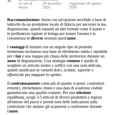
12 min di
28 dicembre
Aggiornato 06 agosto
•
•
lettura
2025
2026
Raccomandazione:
Inizia con un'opzione
morbida
a base di
latticello da un produttore locale di fiducia per ancorare la tua
degustazione, quindi espandi ad altri formati come il kumis e
le prelibatezze ispirate al beluga per testare l'aroma e la
consistenza in
diverse
sessioni quest'
anno
.
I
vantaggi
di iniziare con un singolo
tipo
di prodotto
fermentato includono una base di riferimento nitida e ripetibile
per i
fan
e una mappa più chiara delle preferenze durante un
anno
di degustazione. Una strategia
comune
è quella di
scegliere un articolo neutro e soffice con una nota delicata,
quindi ramificarsi in varianti
dolci
,
acidule
,
saporite
e
affumicate
per mappare lo spettro.
Il
confezionamento
conta più di quanto si pensi: contenitori
ermetici, etichettatura chiara e una data di
scadenza
visibile
garantiscono una qualità costante. Per una
selezione
equilibrata, scegli 3-5 articoli di diversi produttori e regioni
all'interno del
paese
e prendi nota delle indicazioni sulla
confezione che aiutano gli acquirenti a confrontare durante
l'
anno
.