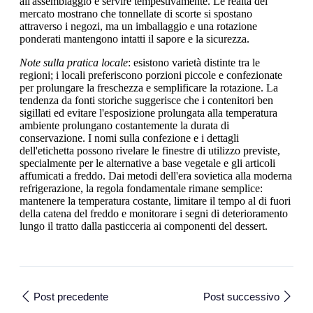
all'assemblaggio e servire tempestivamente. Le realtà del
mercato mostrano che tonnellate di scorte si spostano
attraverso i negozi, ma un imballaggio e una rotazione
ponderati mantengono intatti il sapore e la sicurezza.
Note sulla pratica locale
: esistono varietà distinte tra le
regioni; i locali preferiscono porzioni piccole e confezionate
per prolungare la freschezza e semplificare la rotazione. La
tendenza da fonti storiche suggerisce che i contenitori ben
sigillati ed evitare l'esposizione prolungata alla temperatura
ambiente prolungano costantemente la durata di
conservazione. I nomi sulla confezione e i dettagli
dell'etichetta possono rivelare le finestre di utilizzo previste,
specialmente per le alternative a base vegetale e gli articoli
affumicati a freddo. Dai metodi dell'era sovietica alla moderna
refrigerazione, la regola fondamentale rimane semplice:
mantenere la temperatura costante, limitare il tempo al di fuori
della catena del freddo e monitorare i segni di deterioramento
lungo il tratto dalla pasticceria ai componenti del dessert.
Post precedente
Post successivo