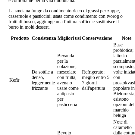
e confortante per la vita quotidiana.
La smetana funge da condimento ricco di grassi per zuppe,
casseruole e pasticcini; usata come condimento con tvorog o
frutti di bosco, aggiunge una finitura soffice e sostituisce il
burro in molti dessert.
Prodotto
Consistenza
Migliori usi
Conservazione
Note
Base
probiotica;
Bevanda
lattosio
per la
parzialmen
colazione;
scomposto;
Da sottile a
mescolare
Refrigerato;
volte inizia
denso,
con frutta,
meglio entro 5-
con
Kefir
leggermente
avena o
7 giorni
prostokvas
frizzante
usare come
dall'apertura
popolare in
antipasto
Bielorussia
per
esistono
pasticceria
opzioni del
marchio
beluga
Note di
caramello
Bevuto
dalla cottur