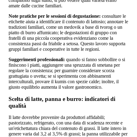
compaiono sugli stand; si può vedere quali varietà erano
amate dalle cucine familiari.
Note pratiche per le sessioni di degustazione:
consultare le
etichette aiuta a identificare il contenuto di lattosio; annotare le
tradizioni familiari, come un medovik a base di tvorog o un
piatto di burro affumicato; le degustazioni di gruppo con
fratelli di una piccola cooperativa evidenziano come la
consistenza passi da friabile a setosa. Questo lavoro supporta
gruppi familiari e cooperative in tutte le regioni.
Suggerimenti professionali:
quando si fanno sobbollire o si
finiscono i piatti, aggiungere una spruzzata di smetana per
regolare la consistenza; per guarnire considerare scorza
grattugiata o uvetta; se si sperimenta con abbinamenti
interculturali, provare il kumis con spezie calde; inoltre, il
giusto equilibrio aumenta il valore gastronomico.
Scelta di latte, panna e burro: indicatori di
qualità
Il latte dovrebbe provenire da produttori affidabili;
pastorizzato, refrigerato, con una data di scadenza recente e
un'etichettatura chiara del contenuto di grassi. Il latte intero in
genere varia dal 3,2 al 3,5% di grassi; la panna utilizzabile per