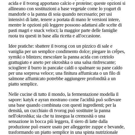
acida e il tvorog apportano calcio e proteine; queste opzioni si
allineano con sostituzioni a base vegetale come lo yogurt di
mandorle o la panna di soia quando necessario; per usi
intensivi di latte, tenere a portata di mano le versioni intere,
mentre le opzioni più leggere possono adattarsi alle scelte di
pasti magri e snack veloci; la maggior parte delle famiglie
ruota tra questi in base alla ricetta e all'occasione.
Idee pratiche: sbattere il tvorog con un pizzico di sale e
vaniglia per un semplice condimento dolce; piegare in crêpes,
syrniki o blintzes; mescolare la panna acida con cetriolo
grattugiato e aneto per okroshka o una salsa rinfrescante;
sciogliere il burro in pancake caldi o spalmare su pane caldo
per una sorpresa veloce; una finitura affumicata o un filo di
salmone affumicato potrebbe aggiungere profondità a un
piatto semplice.
Nelle cucine di tutto il mondo, la fermentazione modella il
sapore: katyk e ayran mostrano come l'acidità può sollevare
una base quando combinata con questi ingredienti; per la
densità, un cucchiaio di tvorog può sostituire la panna
nell'okroshka; sia che tu insegua la cremosità o una
sensazione in bocca più leggera, il siero di latte dalla
produzione può essere usato per alleggerire zuppe e bevande,
trasformando un piatto semplice in una spinta nutrizionale