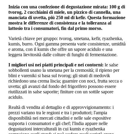
Inizia con una confezione di degustazione mirata: 100 g di
tvorog, 2 cucchiaini di miele, un pizzico di cannella, una
manciata di uvetta, più 250 ml di kefir. Questa formazione
mostra le differenze di consistenza e la tolleranza al
lattosio tra i consumatori, fin dal primo morso.
Varietà chiave per gruppo: tvorog, smetana, kefir, ryazhenka,
kumis, burro. Ogni gamma presenta varie consistenze, umidità
e aroma, con il kumis che offre un sapore acidulo e una
leggera lievitosità dalle colture di funghi di fermentazione.
I migliori usi nei piatti principali e nei contorni:
le salse
sobbollenti usano la smetana per la cremosità; il ripieno per
blini e vareniki si basa sul tvorog; gli strati di medovik
richiedono una crema liscia; guarnire con noci, frutta secca o
uvetta; gli avanzi dal fondo del frigorifero possono essere
riutilizzati in salse saporite; finiture con un sottile sapore
acidulo.
Realtà di vendita al dettaglio e di approvvigionamento: i
prezzi variano tra le regioni e tra i produttori; l'ampia
disponibilità nei mercati cittadini e nelle sale espositive
supporta i consumatori e gli chef; l'India appare nelle
degustazioni interculturali in cui kumis e ryazhenka