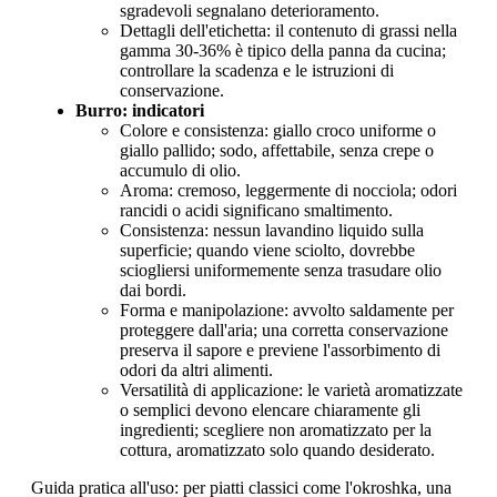
sgradevoli segnalano deterioramento.
Dettagli dell'etichetta: il contenuto di grassi nella
gamma 30-36% è tipico della panna da cucina;
controllare la scadenza e le istruzioni di
conservazione.
Burro: indicatori
Colore e consistenza: giallo croco uniforme o
giallo pallido; sodo, affettabile, senza crepe o
accumulo di olio.
Aroma: cremoso, leggermente di nocciola; odori
rancidi o acidi significano smaltimento.
Consistenza: nessun lavandino liquido sulla
superficie; quando viene sciolto, dovrebbe
sciogliersi uniformemente senza trasudare olio
dai bordi.
Forma e manipolazione: avvolto saldamente per
proteggere dall'aria; una corretta conservazione
preserva il sapore e previene l'assorbimento di
odori da altri alimenti.
Versatilità di applicazione: le varietà aromatizzate
o semplici devono elencare chiaramente gli
ingredienti; scegliere non aromatizzato per la
cottura, aromatizzato solo quando desiderato.
Guida pratica all'uso: per piatti classici come l'okroshka, una