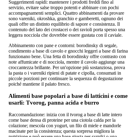
Suggerimenti rapidi: mantenere i prodotti freddi fino al
servizio, evitare salse troppo potenti e abbinare con pochi
accompagnamenti semplici. Quattro abbinamenti da provare
sono vareniki, okroshka, granchio e gamberetti, ognuno dei
quali offre un distinto equilibrio di sapore e consistenza. Il
contenuto del lato dei crostacei o dei ravioli porta spesso una
leggera nocciola che dovrebbe essere gustata con il caviale.
Abbinamento con pane e contorni: borodinsky di segale,
condimento a base di cavolo e gnocchi leggeri a base di farina
funzionano bene. Una fetta di borodinsky offre contrasto con
note affumicate e di nocciola, mentre il cavolo aggiunge una
croccantezza brillante. Per un'opzione più sostanziosa, prova
la pasta o i vareniki ripieni di patate e cipolla, consumati in
piccole porzioni per continuare la sequenza di degustazione
poiché mantiene il palato fresco.
Alimenti base popolari a base di latticini e come
usarli: Tvorog, panna acida e burro
Raccomandazione: inizia con il tvorog a base di latte intero
come base densa di proteine per una ciotola calda per la
colazione; mescola con yogurt, un filo di miele e mandorle
macinate per la consistenza; questa sorpresa migliora la
nutrizione e può essere una base giusta per syrniki o una