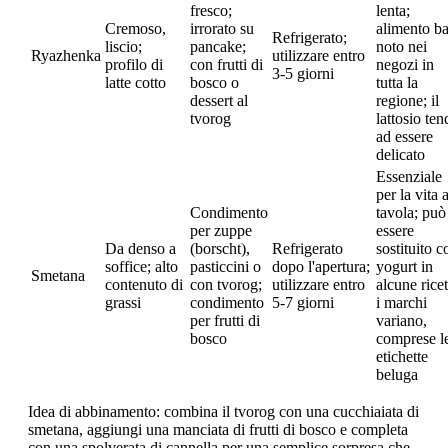
fresco;
lenta;
Cremoso,
irrorato su
alimento b
Refrigerato;
liscio;
pancake;
noto nei
Ryazhenka
utilizzare entro
profilo di
con frutti di
negozi in
3-5 giorni
latte cotto
bosco o
tutta la
dessert al
regione; il
tvorog
lattosio ten
ad essere
delicato
Essenziale
per la vita 
Condimento
tavola; può
per zuppe
essere
Da denso a
(borscht),
Refrigerato
sostituito c
soffice; alto
pasticcini o
dopo l'apertura;
yogurt in
Smetana
contenuto di
con tvorog;
utilizzare entro
alcune ricet
grassi
condimento
5-7 giorni
i marchi
per frutti di
variano,
bosco
comprese l
etichette
beluga
Idea di abbinamento: combina il tvorog con una cucchiaiata di
smetana, aggiungi una manciata di frutti di bosco e completa
con una spolverata di cannella per una semplice sorpresa che