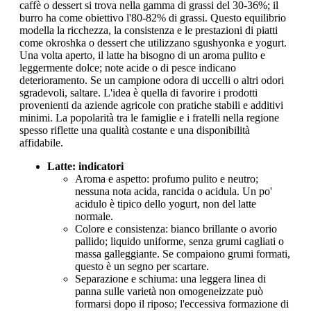
caffè o dessert si trova nella gamma di grassi del 30-36%; il
burro ha come obiettivo l'80-82% di grassi. Questo equilibrio
modella la ricchezza, la consistenza e le prestazioni di piatti
come okroshka o dessert che utilizzano sgushyonka e yogurt.
Una volta aperto, il latte ha bisogno di un aroma pulito e
leggermente dolce; note acide o di pesce indicano
deterioramento. Se un campione odora di uccelli o altri odori
sgradevoli, saltare. L'idea è quella di favorire i prodotti
provenienti da aziende agricole con pratiche stabili e additivi
minimi. La popolarità tra le famiglie e i fratelli nella regione
spesso riflette una qualità costante e una disponibilità
affidabile.
Latte: indicatori
Aroma e aspetto: profumo pulito e neutro;
nessuna nota acida, rancida o acidula. Un po'
acidulo è tipico dello yogurt, non del latte
normale.
Colore e consistenza: bianco brillante o avorio
pallido; liquido uniforme, senza grumi cagliati o
massa galleggiante. Se compaiono grumi formati,
questo è un segno per scartare.
Separazione e schiuma: una leggera linea di
panna sulle varietà non omogeneizzate può
formarsi dopo il riposo; l'eccessiva formazione di