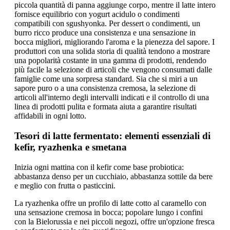
piccola quantità di panna aggiunge corpo, mentre il latte intero
fornisce equilibrio con yogurt acidulo o condimenti
compatibili con sgushyonka. Per dessert o condimenti, un
burro ricco produce una consistenza e una sensazione in
bocca migliori, migliorando l'aroma e la pienezza del sapore. I
produttori con una solida storia di qualità tendono a mostrare
una popolarità costante in una gamma di prodotti, rendendo
più facile la selezione di articoli che vengono consumati dalle
famiglie come una sorpresa standard. Sia che si miri a un
sapore puro o a una consistenza cremosa, la selezione di
articoli all'interno degli intervalli indicati e il controllo di una
linea di prodotti pulita e formata aiuta a garantire risultati
affidabili in ogni lotto.
Tesori di latte fermentato: elementi essenziali di
kefir, ryazhenka e smetana
Inizia ogni mattina con il kefir come base probiotica:
abbastanza denso per un cucchiaio, abbastanza sottile da bere
e meglio con frutta o pasticcini.
La ryazhenka offre un profilo di latte cotto al caramello con
una sensazione cremosa in bocca; popolare lungo i confini
con la Bielorussia e nei piccoli negozi, offre un'opzione fresca