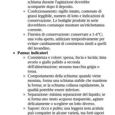
schiuma durante l'agitazione dovrebbe
scomparire dopo il deposito.
Confezionamento: sigillo intatto, contenuto di
grassi leggibile, numero di lotto e indicazioni di
conservazione. Le bottiglie prodotte in serie
dovrebbero comunque mostrare un'etichettatura
coerente.
Finestra di conservazione: conservare a 1-4°C;
una volta aperto, utilizzare tempestivamente per
evitare cambiamenti di consistenza simili a quelli
del lavandino.
Panna: indicatori
Consistenza e colore: spessa, liscia e lucida; tinta
avorio o giallo pallido a seconda
dell'alimentazione; nessuna macchia grigia o
rossa.
Comportamento della schiuma: quando viene
montata, forma una schiuma stabile che mantiene
la forma; se la schiuma collassa rapidamente, la
qualità potrebbe essere inferiore.
Separazione: minima separazione del liquido; se
si forma uno strato acquoso trasparente, agitare
delicatamente o scegliere un lotto diverso.
Sapore: ricco e pulito; una leggera nota acidula
può comparire in alcune varietà, ma forti sapori