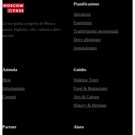
Владими...
из...
Pianificazione
Attrazioni
Esperienze
La tua guida completa di Mosca:
musei, biglietti, cibo, cultura e altro
Trasferimenti aeroportuali
ancora.
Dove alloggiare
Autonoleggio
Azienda
Guides
Blog
Walking Tours
Informazioni
Food & Restaurants
Contatti
Arts & Culture
History & Heritage
Partner
Aiuto