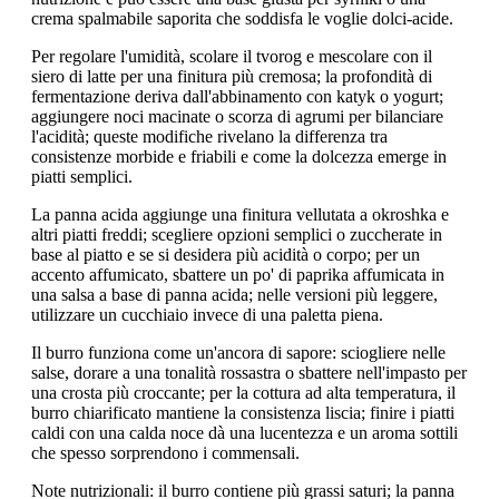
crema spalmabile saporita che soddisfa le voglie dolci-acide.
Per regolare l'umidità, scolare il tvorog e mescolare con il
siero di latte per una finitura più cremosa; la profondità di
fermentazione deriva dall'abbinamento con katyk o yogurt;
aggiungere noci macinate o scorza di agrumi per bilanciare
l'acidità; queste modifiche rivelano la differenza tra
consistenze morbide e friabili e come la dolcezza emerge in
piatti semplici.
La panna acida aggiunge una finitura vellutata a okroshka e
altri piatti freddi; scegliere opzioni semplici o zuccherate in
base al piatto e se si desidera più acidità o corpo; per un
accento affumicato, sbattere un po' di paprika affumicata in
una salsa a base di panna acida; nelle versioni più leggere,
utilizzare un cucchiaio invece di una paletta piena.
Il burro funziona come un'ancora di sapore: sciogliere nelle
salse, dorare a una tonalità rossastra o sbattere nell'impasto per
una crosta più croccante; per la cottura ad alta temperatura, il
burro chiarificato mantiene la consistenza liscia; finire i piatti
caldi con una calda noce dà una lucentezza e un aroma sottili
che spesso sorprendono i commensali.
Note nutrizionali: il burro contiene più grassi saturi; la panna