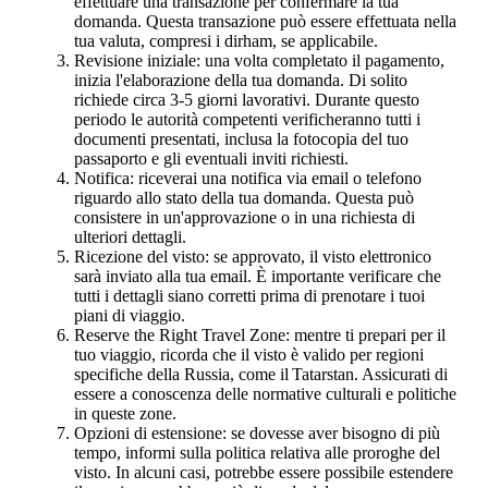
effettuare una transazione per confermare la tua
domanda. Questa transazione può essere effettuata nella
tua valuta, compresi i dirham, se applicabile.
Revisione iniziale: una volta completato il pagamento,
inizia l'elaborazione della tua domanda. Di solito
richiede circa 3-5 giorni lavorativi. Durante questo
periodo le autorità competenti verificheranno tutti i
documenti presentati, inclusa la fotocopia del tuo
passaporto e gli eventuali inviti richiesti.
Notifica: riceverai una notifica via email o telefono
riguardo allo stato della tua domanda. Questa può
consistere in un'approvazione o in una richiesta di
ulteriori dettagli.
Ricezione del visto: se approvato, il visto elettronico
sarà inviato alla tua email. È importante verificare che
tutti i dettagli siano corretti prima di prenotare i tuoi
piani di viaggio.
Reserve the Right Travel Zone: mentre ti prepari per il
tuo viaggio, ricorda che il visto è valido per regioni
specifiche della Russia, come il Tatarstan. Assicurati di
essere a conoscenza delle normative culturali e politiche
in queste zone.
Opzioni di estensione: se dovesse aver bisogno di più
tempo, informi sulla politica relativa alle proroghe del
visto. In alcuni casi, potrebbe essere possibile estendere