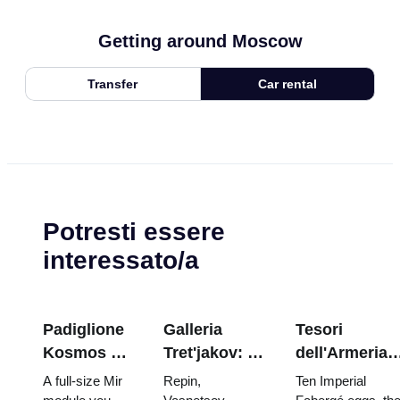
Getting around Moscow
Transfer
Car rental
Potresti essere
interessato/a
Padiglione
Galleria
Tesori
Kosmos a
Tret'jakov: I
dell'Armeria
VDNKh:
capolavori da
del Cremlino:
A full-size Mir
Repin,
Ten Imperial
all'interno
programmare
uova di