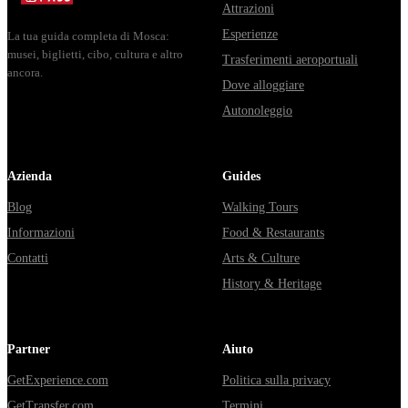
Attrazioni
Esperienze
La tua guida completa di Mosca:
musei, biglietti, cibo, cultura e altro
Trasferimenti aeroportuali
ancora.
Dove alloggiare
Autonoleggio
Azienda
Guides
Blog
Walking Tours
Informazioni
Food & Restaurants
Contatti
Arts & Culture
History & Heritage
Partner
Aiuto
GetExperience.com
Politica sulla privacy
GetTransfer.com
Termini