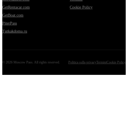
GetRentacar.com
Cookie Policy
GetBoat.com
PiterPass
Tutkakdoma.ru
©
2026
Moscow Pass
. All rights reserved.
Politica sulla privacy
Termini
Cookie Policy