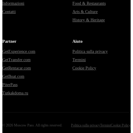
Informazioni
Food & Restaurants
Contatti
Arts & Culture
History & Heritage
Partner
Aiuto
GetExperience.com
Politica sulla privacy
GetTransfer.com
Termini
GetRentacar.com
Cookie Policy
GetBoat.com
PiterPass
Tutkakdoma.ru
©
2026
Moscow Pass
. All rights reserved.
Politica sulla privacy
Termini
Cookie Policy