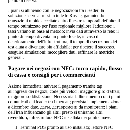
piano di riserva.
I piani si allineano con le negoziazioni tra i leader; la
soluzione serve ai russi in tutte le Russie, garantendo
transazioni rapide accettate entro finestre temporali definite; il
tempo ottimizzato per l'uso regionale migliora l'adozione; i
tassi variano in base al metodo; invia dati attraverso la rete; il
punto di tempo diventa un punto focale; in caso di
deterioramento dell'infrastruttura, il tempo di esecuzione dei
test aiuta a diventare più affidabile; per ripetere il successo,
eseguire simulazioni; raccogliere dati; raffinare le metriche
generali.
Pagare nei negozi con NFC: tocco rapido, flusso
di cassa e consigli per i commercianti
Azione immediata: attivare il pagamento tramite tap
all'ingressi dei negozi; code più veloci; maggiore giro d'affari;
maggiore soddisfazione. Necessaria l'allineamento con i piani
comunicati dai leader tra i mercati; prevista l'implementazione
a dicembre; date, даты, датавремени da monitorare; i piani
dell'Iran influenzano gli altri; presto si uniranno altri
rivenditori; infrastruttura NFC installata nei punti chiave.
Terminal POS pronto all'uso installato; lettore NFC