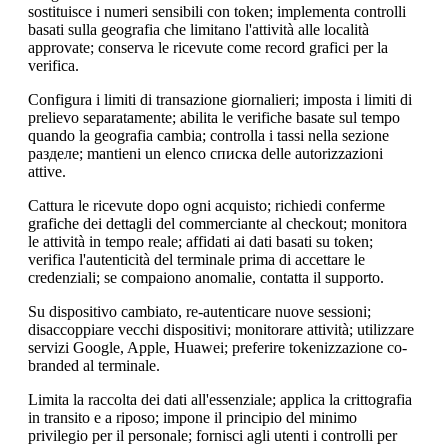
sostituisce i numeri sensibili con token; implementa controlli
basati sulla geografia che limitano l'attività alle località
approvate; conserva le ricevute come record grafici per la
verifica.
Configura i limiti di transazione giornalieri; imposta i limiti di
prelievo separatamente; abilita le verifiche basate sul tempo
quando la geografia cambia; controlla i tassi nella sezione
разделе; mantieni un elenco списка delle autorizzazioni
attive.
Cattura le ricevute dopo ogni acquisto; richiedi conferme
grafiche dei dettagli del commerciante al checkout; monitora
le attività in tempo reale; affidati ai dati basati su token;
verifica l'autenticità del terminale prima di accettare le
credenziali; se compaiono anomalie, contatta il supporto.
Su dispositivo cambiato, re-autenticare nuove sessioni;
disaccoppiare vecchi dispositivi; monitorare attività; utilizzare
servizi Google, Apple, Huawei; preferire tokenizzazione co-
branded al terminale.
Limita la raccolta dei dati all'essenziale; applica la crittografia
in transito e a riposo; impone il principio del minimo
privilegio per il personale; fornisci agli utenti i controlli per