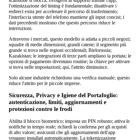
scansione si blocca, rivolgersi al supporto tramite l'app;
l'ottimizzazione del timing è fondamentale; disattivare i
redirect extra per accelerare il percorso di trasferimento;
l'interfaccia utente del telefono mantiene gli input concisi; i
dati precedenti mostrano che questo percorso riduce le
interruzioni.
Attraverso i mercati, questo modello si adatta a piccoli negozi;
squadre di medie dimensioni; grandi catene; il segmento più
grande si trova nelle regioni occidentali; Bielorussia;
Kazakistan; le integrazioni di terze parti ampliano la portata; le
opzioni di pagamento diventano routine; la chiave per attivare
si trova nelle impostazioni; qui, l'attrito diminuisce.
Solo alcune industrie richiedono una verifica manuale; questo
riduce l'attrito per le piccole imprese.
Sicurezza, Privacy e Igiene del Portafoglio:
autenticazione, limiti, aggiornamenti e
protezioni contro le frodi
Abilita il blocco biometrico; imposta un PIN robusto; attiva le
notifiche in tempo reale; richiedi la conferma per gli acquisti
di alto valore; assicurati che gli aggiornamenti dell'app
vengano installati automaticamente. La tokenizzazione