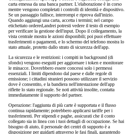
carta emessa da una banca partner. L'elaborazione è in corso
mentre vengono completati i controlli di identità e dispositivo.
Se un passaggio fallisce, interrompi e riprova dall'inizio.
Quando aggiungi una carta, accetta i termini; nel campo
etichettato ordered,andrei potresti vedere il testo di esempio
per verificare la gestione dell'input. Dopo il collegamento, la
vista centrale mostra le azioni disponibili; poi puoi effettuare
trasferimenti o pagamenti, e lo schermo del telefono mostra lo
stato attuale, protetto dallo strato di sicurezza dell'app.
La sicurezza e le restrizioni: i compiti in background (di
sfondo) vengono eseguiti per aggiornare i token e monitorare
le minacce. Dovrebbero essere concessi solo i permessi
essenziali. I limiti dipendono dal paese e dalle regole di
emissione; i cittadini stranieri possono utilizzare il servizio
dove è consentito, e la bandiera nell'intestazione dell'app
riflette lo stato regionale. Se noti attività insolite, contatta
immediatamente il supporto del partner.
Operazione: l'aggiunta di più carte è supportata e il flusso
continua rapidamente; potrebbero applicarsi tariffe per i
trasferimenti. Per stipendi e paghe, assicurati che il conto
collegato sia in linea con i tuoi dettagli di occupazione. Se hai
bisogno di aiuto, il personale dei centri di supporto è a
disposizione per guidarti attraverso le fasi finali, garantendo