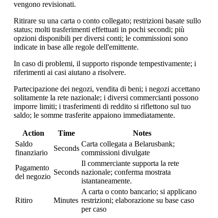
vengono revisionati.
Ritirare su una carta o conto collegato; restrizioni basate sullo
status; molti trasferimenti effettuati in pochi secondi; più
opzioni disponibili per diversi conti; le commissioni sono
indicate in base alle regole dell'emittente.
In caso di problemi, il supporto risponde tempestivamente; i
riferimenti ai casi aiutano a risolvere.
Partecipazione dei negozi, vendita di beni; i negozi accettano
solitamente la rete nazionale; i diversi commercianti possono
imporre limiti; i trasferimenti di reddito si riflettono sul tuo
saldo; le somme trasferite appaiono immediatamente.
Action
Time
Notes
Saldo
Carta collegata a Belarusbank;
Seconds
finanziario
commissioni divulgate
Il commerciante supporta la rete
Pagamento
Seconds
nazionale; conferma mostrata
del negozio
istantaneamente.
A carta o conto bancario; si applicano
Ritiro
Minutes
restrizioni; elaborazione su base caso
per caso