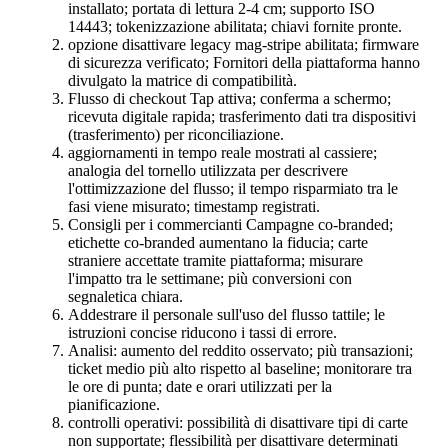
installato; portata di lettura 2-4 cm; supporto ISO
14443; tokenizzazione abilitata; chiavi fornite pronte.
opzione disattivare legacy mag-stripe abilitata; firmware
di sicurezza verificato; Fornitori della piattaforma hanno
divulgato la matrice di compatibilità.
Flusso di checkout Tap attiva; conferma a schermo;
ricevuta digitale rapida; trasferimento dati tra dispositivi
(trasferimento) per riconciliazione.
aggiornamenti in tempo reale mostrati al cassiere;
analogia del tornello utilizzata per descrivere
l'ottimizzazione del flusso; il tempo risparmiato tra le
fasi viene misurato; timestamp registrati.
Consigli per i commercianti Campagne co-branded;
etichette co-branded aumentano la fiducia; carte
straniere accettate tramite piattaforma; misurare
l'impatto tra le settimane; più conversioni con
segnaletica chiara.
Addestrare il personale sull'uso del flusso tattile; le
istruzioni concise riducono i tassi di errore.
Analisi: aumento del reddito osservato; più transazioni;
ticket medio più alto rispetto al baseline; monitorare tra
le ore di punta; date e orari utilizzati per la
pianificazione.
controlli operativi: possibilità di disattivare tipi di carte
non supportate; flessibilità per disattivare determinati