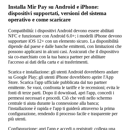
Installa Mir Pay su Android e iPhone:
dispositivi supportati, versioni del sistema
operativo e come scaricare
Compatibilità: i dispositivi Android devono essere abilitati
NFC e funzionare con Android 6.0+; i modelli iPhone devono
supportare iOS 12+ con un elemento sicuro. La disponibilità
dipende dal paese e dalle banche emittenti, con limitazioni che
possono applicarsi in alcuni casi. Assicurati che il dispositivo
sia co-marchiato con la tua banca partner per abilitare
l'accesso ai dati della carta e ai trasferimenti.
Scarica e installazione: gli utenti Android dovrebbero andare
su Google Play; gli utenti iPhone dovrebbero aprire l'App
Store. Scarica l'app ufficiale pubblicata dal tuo partner
emittente. Se vuoi, confronta le tariffe e le recensioni; evita le
fonti di terze parti. Dopo il download, apri l'app, concedi i
permessi necessari e procedi. Ciò che vedi nello schermo
centrale ti aiuta durante la connessione alla banca;
l'installazione è rapida e l'app ti guiderà attraverso la prima
configurazione, rendendo il processo facile e trasparente per
più utenti.
Configurazione: apri l'app e accedi o registrati; collega una