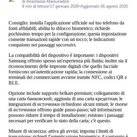
di Anastasia Maisuradze
•
•
8 min di lettura
17 gennaio 2026
Aggiornato 06 agosto 2026
Consiglio: installa l'applicazione ufficiale sul tuo telefono da
fonti affidabili; abilita lo sblocco biometrico; richiede
pochissimo tempo per la configurazione; questa impostazione
consente transazioni rapide con un tocco; le indicazioni
compaiono nei passaggi successivi.
La compatibilità del dispositivo è importante: i dispositivi
Samsung offrono spesso un'esperienza più fluida; inoltre sia il
riconoscimento delle impronte digitali che quello facciale
forniscono un'autenticazione rapida; la connessione ai
terminali dei commercianti avviene tramite NFC, codici QR e
BLE.
Opzione include supporto belkart-premium; collegamento di
una carta банковский; aggiunta di una carta кредитная; le
integrazioni di источники richiedono alcuni minuti; le risorse
di источники offrono guide passo-passo; tali informazioni
possono ridurre il tempo di installazione; esistono i passaggi
necessari per verificare lo stato della carta; c'è questo.
Misure di sicurezza: attiva gli avvisi; imposta i limiti di
transazione; richiedi l'autenticazione biometrica; il vantaggio è