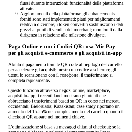
flussi durante interruzioni; funzionalità della piattaforma
attivate.
Aggiornamenti della piattaforma: gli enhancements
forniti sono stati implementati; piani per miglioramenti
relativi a dicembre; i token convertiti sostituiscono i dati
grezzi ai punti di vendita dei merchant; monitorati dalla
dirigenza in relazione alle milestone divulgate.
Paga Online e con i Codici QR: usa Mir Pay
per gli acquisti e-commerce e gli acquisti in-app
Abilita il pagamento tramite QR code al riepilogo del carrello
per accelerare gli acquisti; mostra un codice a schermo; gli
utenti lo scansionano con il телефона; il trasferimento si
completa rapidamente.
Questo funziona attraverso negozi online, marketplace,
acquisti in-app; i recenti lanci mostrano gli utenti che
abbracciano i trasferimenti basati su QR in corso nei mercati
occidentali; Bielorussia; Kazakistan; case study riportano un
aumento del 15-25% nel completamento del carrello quando il
checkout QR appare nei momenti chiave.
L'ottimizzazione si basa su messaggi chiari al checkout; se la