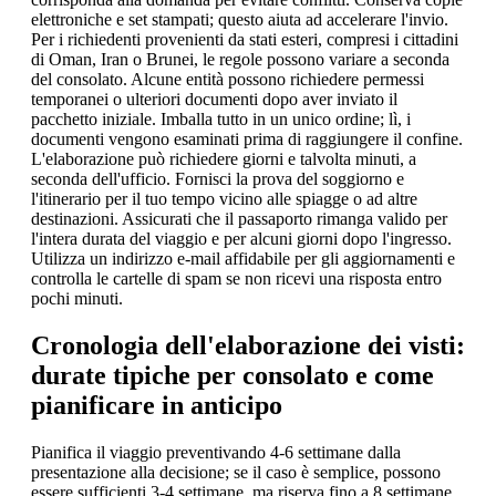
elettroniche e set stampati; questo aiuta ad accelerare l'invio.
Per i richiedenti provenienti da stati esteri, compresi i cittadini
di Oman, Iran o Brunei, le regole possono variare a seconda
del consolato. Alcune entità possono richiedere permessi
temporanei o ulteriori documenti dopo aver inviato il
pacchetto iniziale. Imballa tutto in un unico ordine; lì, i
documenti vengono esaminati prima di raggiungere il confine.
L'elaborazione può richiedere giorni e talvolta minuti, a
seconda dell'ufficio. Fornisci la prova del soggiorno e
l'itinerario per il tuo tempo vicino alle spiagge o ad altre
destinazioni. Assicurati che il passaporto rimanga valido per
l'intera durata del viaggio e per alcuni giorni dopo l'ingresso.
Utilizza un indirizzo e-mail affidabile per gli aggiornamenti e
controlla le cartelle di spam se non ricevi una risposta entro
pochi minuti.
Cronologia dell'elaborazione dei visti:
durate tipiche per consolato e come
pianificare in anticipo
Pianifica il viaggio preventivando 4-6 settimane dalla
presentazione alla decisione; se il caso è semplice, possono
essere sufficienti 3-4 settimane, ma riserva fino a 8 settimane