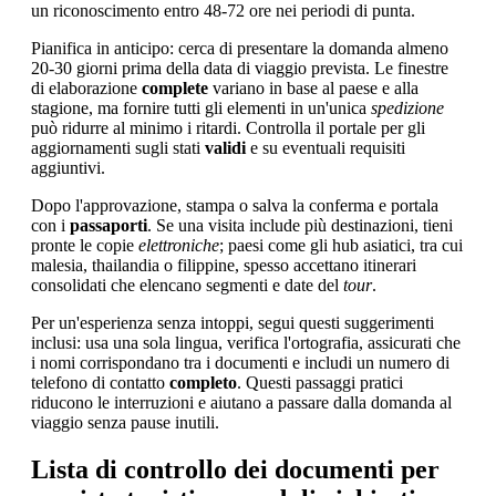
un riconoscimento entro 48-72 ore nei periodi di punta.
Pianifica in anticipo: cerca di presentare la domanda almeno
20-30 giorni prima della data di viaggio prevista. Le finestre
di elaborazione
complete
variano in base al paese e alla
stagione, ma fornire tutti gli elementi in un'unica
spedizione
può ridurre al minimo i ritardi. Controlla il portale per gli
aggiornamenti sugli stati
validi
e su eventuali requisiti
aggiuntivi.
Dopo l'approvazione, stampa o salva la conferma e portala
con i
passaporti
. Se una visita include più destinazioni, tieni
pronte le copie
elettroniche
; paesi come gli hub asiatici, tra cui
malesia, thailandia o filippine, spesso accettano itinerari
consolidati che elencano segmenti e date del
tour
.
Per un'esperienza senza intoppi, segui questi suggerimenti
inclusi: usa una sola lingua, verifica l'ortografia, assicurati che
i nomi corrispondano tra i documenti e includi un numero di
telefono di contatto
completo
. Questi passaggi pratici
riducono le interruzioni e aiutano a passare dalla domanda al
viaggio senza pause inutili.
Lista di controllo dei documenti per