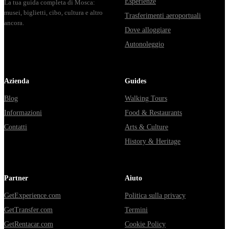
Esperienze
La tua guida completa di Mosca:
musei, biglietti, cibo, cultura e altro
Trasferimenti aeroportuali
ancora.
Dove alloggiare
Autonoleggio
Azienda
Guides
Blog
Walking Tours
Informazioni
Food & Restaurants
Contatti
Arts & Culture
History & Heritage
Partner
Aiuto
GetExperience.com
Politica sulla privacy
GetTransfer.com
Termini
GetRentacar.com
Cookie Policy