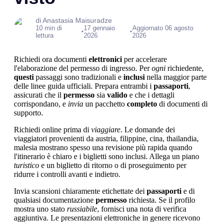
di Anastasia Maisuradze
10 min di
17 gennaio
Aggiornato 06 agosto
•
•
lettura
2026
2026
Richiedi ora documenti
elettronici
per accelerare
l'elaborazione del permesso di ingresso. Per
ogni
richiedente,
questi
passaggi sono tradizionali e
inclusi
nella maggior parte
delle linee guida ufficiali. Prepara entrambi i
passaporti
,
assicurati che il
permesso
sia
valido
e che i dettagli
corrispondano, e
invia
un pacchetto
completo
di documenti di
supporto.
Richiedi online prima di
viaggiare
. Le domande dei
viaggiatori provenienti da austria, filippine, cina, thailandia,
malesia mostrano spesso una revisione più rapida quando
l'itinerario è chiaro e i biglietti sono inclusi. Allega un piano
turistico
e un biglietto di ritorno o di proseguimento per
ridurre i controlli avanti e indietro.
Invia scansioni chiaramente etichettate dei
passaporti
e di
qualsiasi documentazione
permesso
richiesta. Se il profilo
mostra uno stato
russiabile
, fornisci una nota di verifica
aggiuntiva. Le presentazioni elettroniche in genere ricevono