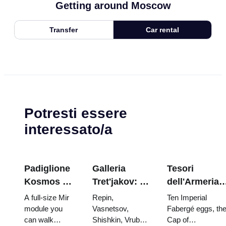
Getting around Moscow
Transfer
Car rental
Potresti essere
interessato/a
Padiglione
Galleria
Tesori
Kosmos a
Tret'jakov: I
dell'Armeria
VDNKh:
capolavori da
del Cremlino:
A full-size Mir
Repin,
Ten Imperial
all'interno
programmare
uova di
module you
Vasnetsov,
Fabergé eggs, th
can walk
Shishkin, Vrubel,
Cap of
della più
la visita
Fabergé, tron