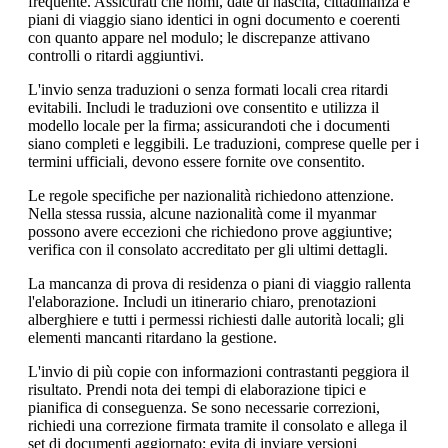
frequente. Assicurati che nomi, date di nascita, cittadinanza e
piani di viaggio siano identici in ogni documento e coerenti
con quanto appare nel modulo; le discrepanze attivano
controlli o ritardi aggiuntivi.
L'invio senza traduzioni o senza formati locali crea ritardi
evitabili. Includi le traduzioni ove consentito e utilizza il
modello locale per la firma; assicurandoti che i documenti
siano completi e leggibili. Le traduzioni, comprese quelle per i
termini ufficiali, devono essere fornite ove consentito.
Le regole specifiche per nazionalità richiedono attenzione.
Nella stessa russia, alcune nazionalità come il myanmar
possono avere eccezioni che richiedono prove aggiuntive;
verifica con il consolato accreditato per gli ultimi dettagli.
La mancanza di prova di residenza o piani di viaggio rallenta
l'elaborazione. Includi un itinerario chiaro, prenotazioni
alberghiere e tutti i permessi richiesti dalle autorità locali; gli
elementi mancanti ritardano la gestione.
L'invio di più copie con informazioni contrastanti peggiora il
risultato. Prendi nota dei tempi di elaborazione tipici e
pianifica di conseguenza. Se sono necessarie correzioni,
richiedi una correzione firmata tramite il consolato e allega il
set di documenti aggiornato; evita di inviare versioni