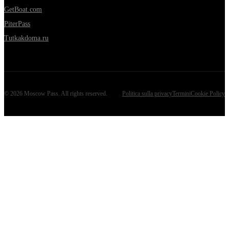
GetBoat.com
PiterPass
Tutkakdoma.ru
©
2026
Moscow Pass
. All rights reserved.
Politica sulla privacy
Termini
Cookie Policy