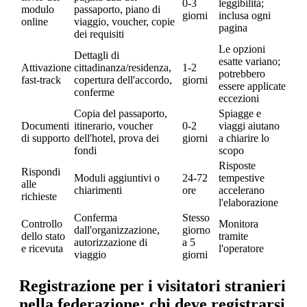
0-3
leggibilità;
modulo
passaporto, piano di
giorni
inclusa ogni
online
viaggio, voucher, copie
pagina
dei requisiti
Le opzioni
Dettagli di
esatte variano;
Attivazione
cittadinanza/residenza,
1-2
potrebbero
fast-track
copertura dell'accordo,
giorni
essere applicate
conferme
eccezioni
Copia del passaporto,
Spiagge e
Documenti
itinerario, voucher
0-2
viaggi aiutano
di supporto
dell'hotel, prova dei
giorni
a chiarire lo
fondi
scopo
Risposte
Rispondi
Moduli aggiuntivi o
24-72
tempestive
alle
chiarimenti
ore
accelerano
richieste
l'elaborazione
Conferma
Stesso
Controllo
Monitora
dall'organizzazione,
giorno
dello stato
tramite
autorizzazione di
a 5
e ricevuta
l'operatore
viaggio
giorni
Registrazione per i visitatori stranieri
nella federazione: chi deve registrarsi