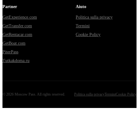
Partner
Aiuto
GetExperience.com
Politica sulla privacy
GetTransfer.com
Termini
GetRentacar.com
Cookie Policy
GetBoat.com
PiterPass
Tutkakdoma.ru
©
2026
Moscow Pass
. All rights reserved.
Politica sulla privacy
Termini
Cookie Policy