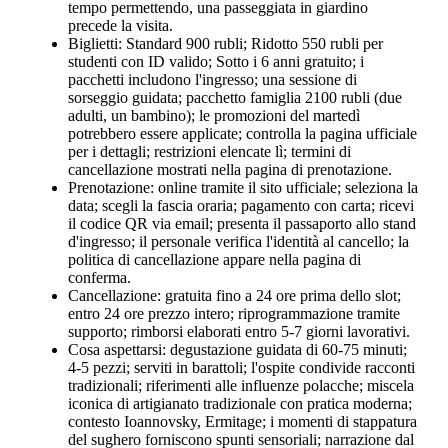
tempo permettendo, una passeggiata in giardino
precede la visita.
Biglietti: Standard 900 rubli; Ridotto 550 rubli per
studenti con ID valido; Sotto i 6 anni gratuito; i
pacchetti includono l'ingresso; una sessione di
sorseggio guidata; pacchetto famiglia 2100 rubli (due
adulti, un bambino); le promozioni del martedì
potrebbero essere applicate; controlla la pagina ufficiale
per i dettagli; restrizioni elencate lì; termini di
cancellazione mostrati nella pagina di prenotazione.
Prenotazione: online tramite il sito ufficiale; seleziona la
data; scegli la fascia oraria; pagamento con carta; ricevi
il codice QR via email; presenta il passaporto allo stand
d'ingresso; il personale verifica l'identità al cancello; la
politica di cancellazione appare nella pagina di
conferma.
Cancellazione: gratuita fino a 24 ore prima dello slot;
entro 24 ore prezzo intero; riprogrammazione tramite
supporto; rimborsi elaborati entro 5-7 giorni lavorativi.
Cosa aspettarsi: degustazione guidata di 60-75 minuti;
4-5 pezzi; serviti in barattoli; l'ospite condivide racconti
tradizionali; riferimenti alle influenze polacche; miscela
iconica di artigianato tradizionale con pratica moderna;
contesto Ioannovsky, Ermitage; i momenti di stappatura
del sughero forniscono spunti sensoriali; narrazione dal