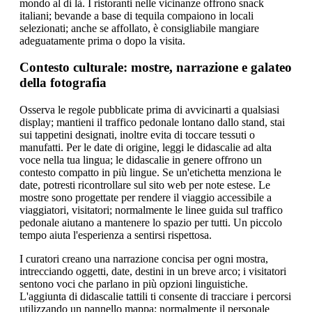
mondo al di là. I ristoranti nelle vicinanze offrono snack
italiani; bevande a base di tequila compaiono in locali
selezionati; anche se affollato, è consigliabile mangiare
adeguatamente prima o dopo la visita.
Contesto culturale: mostre, narrazione e galateo
della fotografia
Osserva le regole pubblicate prima di avvicinarti a qualsiasi
display; mantieni il traffico pedonale lontano dallo stand, stai
sui tappetini designati, inoltre evita di toccare tessuti o
manufatti. Per le date di origine, leggi le didascalie ad alta
voce nella tua lingua; le didascalie in genere offrono un
contesto compatto in più lingue. Se un'etichetta menziona le
date, potresti ricontrollare sul sito web per note estese. Le
mostre sono progettate per rendere il viaggio accessibile a
viaggiatori, visitatori; normalmente le linee guida sul traffico
pedonale aiutano a mantenere lo spazio per tutti. Un piccolo
tempo aiuta l'esperienza a sentirsi rispettosa.
I curatori creano una narrazione concisa per ogni mostra,
intrecciando oggetti, date, destini in un breve arco; i visitatori
sentono voci che parlano in più opzioni linguistiche.
L'aggiunta di didascalie tattili ti consente di tracciare i percorsi
utilizzando un pannello mappa; normalmente il personale