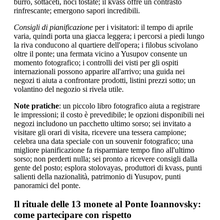
burro, sottaceti, noci tostate; il kvass offre un contrasto
rinfrescante; emergono sapori incredibili.
Consigli di pianificazione
per i visitatori: il tempo di aprile
varia, quindi porta una giacca leggera; i percorsi a piedi lungo
la riva conducono al quartiere dell'opera; i filobus scivolano
oltre il ponte; una fermata vicino a Yusupov consente un
momento fotografico; i controlli dei visti per gli ospiti
internazionali possono apparire all'arrivo; una guida nei
negozi ti aiuta a confrontare prodotti, listini prezzi sotto; un
volantino del negozio si rivela utile.
Note pratiche
: un piccolo libro fotografico aiuta a registrare
le impressioni; il costo è prevedibile; le opzioni disponibili nei
negozi includono un pacchetto ultimo sorso; sei invitato a
visitare gli orari di visita, ricevere una tessera campione;
celebra una data speciale con un souvenir fotografico; una
migliore pianificazione fa risparmiare tempo fino all'ultimo
sorso; non perderti nulla; sei pronto a ricevere consigli dalla
gente del posto; esplora stolovayas, produttori di kvass, punti
salienti della nazionalità, patrimonio di Yusupov, punti
panoramici del ponte.
Il rituale delle 13 monete al Ponte Ioannovsky:
come partecipare con rispetto