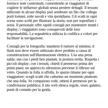
fornisce note contestuali, consentendo ai viaggiatori di
cogliere le influenze globali senza perdere dettagli. Il tessuto
utilizzato in alcuni display può sembrare un filo che collega
porti lontani, rotte navali e vita quotidiana. Gli scatti in ogni
scena sono scelti per illustrare la storia, non per sopraffare i
sensi. Il personale offre rapidi consigli per mantenere intatti i
display; i viaggiatori sono consapevoli delle loro
responsabilità. La segnaletica utilizza la codifica a colori per
facilitare la navigazione.
Consigli per la fotografia: mantieni il rumore al minimo; il
flash non deve essere utilizzato dove proibito a causa di
considerazioni sull'illuminazione elettrica. Usa una presa
salda; stai con i piedi ben piantati, la postura eretta. Rispetta i
piccoli display; con i tessuti, chiedi il permesso prima dei
primi piani; un approccio silenzioso previene il riflesso sul
vetro. Quando la folla si affolla, lo spazio rimane per ogni
viaggiatore; scegli scatti che catturino un momento piuttosto
che una folla. Se compaiono volti, ottieni il permesso per la
condivisione pubblica; il sito web elenca regole, orari, galateo,
punti di contatto per la guida.