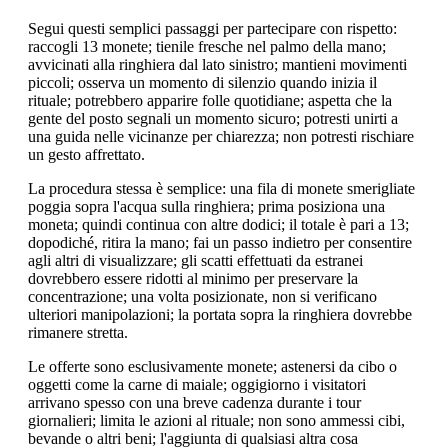
Segui questi semplici passaggi per partecipare con rispetto:
raccogli 13 monete; tienile fresche nel palmo della mano;
avvicinati alla ringhiera dal lato sinistro; mantieni movimenti
piccoli; osserva un momento di silenzio quando inizia il
rituale; potrebbero apparire folle quotidiane; aspetta che la
gente del posto segnali un momento sicuro; potresti unirti a
una guida nelle vicinanze per chiarezza; non potresti rischiare
un gesto affrettato.
La procedura stessa è semplice: una fila di monete smerigliate
poggia sopra l'acqua sulla ringhiera; prima posiziona una
moneta; quindi continua con altre dodici; il totale è pari a 13;
dopodiché, ritira la mano; fai un passo indietro per consentire
agli altri di visualizzare; gli scatti effettuati da estranei
dovrebbero essere ridotti al minimo per preservare la
concentrazione; una volta posizionate, non si verificano
ulteriori manipolazioni; la portata sopra la ringhiera dovrebbe
rimanere stretta.
Le offerte sono esclusivamente monete; astenersi da cibo o
oggetti come la carne di maiale; oggigiorno i visitatori
arrivano spesso con una breve cadenza durante i tour
giornalieri; limita le azioni al rituale; non sono ammessi cibi,
bevande o altri beni; l'aggiunta di qualsiasi altra cosa