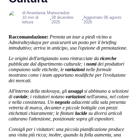
di Anastasia Maisuradze
10 min di
28 dicembre
Aggiornato 06 agosto
•
•
lettura
2025
2026
Raccomandazione:
Prenota un tour a piedi vicino a
Admiralteyskaya per assicurarti un posto per il briefing
introduttivo; arriva in anticipo, usa l'opzione di prenotazione.
Le origini dell'artigianato sono rintracciate da
ricerche
pubblicate dal dipartimento culturale; i
nomi
dei
produttori
compaiono sulle etichette, le
variazioni
nelle formule
mostrano come i team apportano modifiche per l'evoluzione
dei mercati.
All'interno della stolovaya, gli
assaggi
si abbinano a selezioni
di
caviale
; i visitatori notano
variazioni
nell'aroma, nel colore
e nella consistenza. Un
negozio
adiacente alla sala presenta
vetreria di marca, decanter e piccole bottiglie con
prezzi
etichettati chiaramente; le finiture
lucide
su diversi articoli
catturano l'attenzione, posizionate sopra gli espositori.
Consigli per i visitatori: una piccola pianificazione produce
una visita più ricca; inoltre, quando la folla aumenta, una