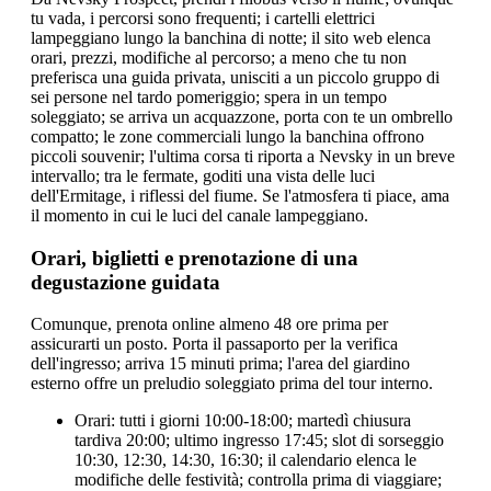
tu vada, i percorsi sono frequenti; i cartelli elettrici
lampeggiano lungo la banchina di notte; il sito web elenca
orari, prezzi, modifiche al percorso; a meno che tu non
preferisca una guida privata, unisciti a un piccolo gruppo di
sei persone nel tardo pomeriggio; spera in un tempo
soleggiato; se arriva un acquazzone, porta con te un ombrello
compatto; le zone commerciali lungo la banchina offrono
piccoli souvenir; l'ultima corsa ti riporta a Nevsky in un breve
intervallo; tra le fermate, goditi una vista delle luci
dell'Ermitage, i riflessi del fiume. Se l'atmosfera ti piace, ama
il momento in cui le luci del canale lampeggiano.
Orari, biglietti e prenotazione di una
degustazione guidata
Comunque, prenota online almeno 48 ore prima per
assicurarti un posto. Porta il passaporto per la verifica
dell'ingresso; arriva 15 minuti prima; l'area del giardino
esterno offre un preludio soleggiato prima del tour interno.
Orari: tutti i giorni 10:00-18:00; martedì chiusura
tardiva 20:00; ultimo ingresso 17:45; slot di sorseggio
10:30, 12:30, 14:30, 16:30; il calendario elenca le
modifiche delle festività; controlla prima di viaggiare;