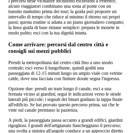
I percorsi nelle vicinanze includono escursioni a Peterhof;
alcuni viaggiatori combinano una sosta al ponte con un
transito mattutino prima dei tour; la guida può proporre un
intervallo di tempo che riduce al minimo il ritorno sui propri
passi; questa routine si adatta a un piano giornaliero compatto;
la linea guida di base rimane semplice: prepara le monete in
modo pulito; esci con la tua dignità intatta.
Come arrivare: percorsi dal centro città e
consigli sui mezzi pubblici
Prendi la metropolitana dal centro città fino a uno snodo
centrale; esci verso il lungofiume, quindi goditi una
passeggiata di 12-15 minuti lungo un ampio viale con vetrine
calde, dove una facciata con finiture dorate segna l'ingresso.
Opzione due: prendi un tram lungo il canale, esci a una
fermata vicino ai giardini; segui le indicazioni verso le strade
laterali più piccole; i segnali dei binari guidano la tappa finale
all'edificio. Se hai provato questo percorso prima, sai che le
viste sul canale premiano la pazienza.
A piedi, la passeggiata passa accanto a grandi edifici, giardini
rigogliosi. I grandi dell'artigianato fiancheggiano il percorso;
una svolta a sinistra all'angolo conduce a un approccio diretto