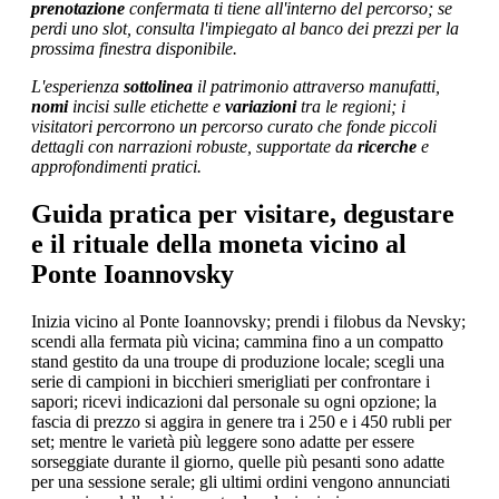
prenotazione
confermata ti tiene all'interno del percorso; se
perdi uno slot, consulta l'impiegato al banco dei prezzi per la
prossima finestra disponibile.
L'esperienza
sottolinea
il patrimonio attraverso manufatti,
nomi
incisi sulle etichette e
variazioni
tra le regioni; i
visitatori percorrono un percorso curato che fonde
piccoli
dettagli con narrazioni robuste, supportate da
ricerche
e
approfondimenti pratici.
Guida pratica per visitare, degustare
e il rituale della moneta vicino al
Ponte Ioannovsky
Inizia vicino al Ponte Ioannovsky; prendi i filobus da Nevsky;
scendi alla fermata più vicina; cammina fino a un compatto
stand gestito da una troupe di produzione locale; scegli una
serie di campioni in bicchieri smerigliati per confrontare i
sapori; ricevi indicazioni dal personale su ogni opzione; la
fascia di prezzo si aggira in genere tra i 250 e i 450 rubli per
set; mentre le varietà più leggere sono adatte per essere
sorseggiate durante il giorno, quelle più pesanti sono adatte
per una sessione serale; gli ultimi ordini vengono annunciati