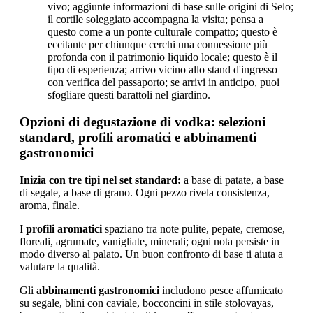
vivo; aggiunte informazioni di base sulle origini di Selo;
il cortile soleggiato accompagna la visita; pensa a
questo come a un ponte culturale compatto; questo è
eccitante per chiunque cerchi una connessione più
profonda con il patrimonio liquido locale; questo è il
tipo di esperienza; arrivo vicino allo stand d'ingresso
con verifica del passaporto; se arrivi in anticipo, puoi
sfogliare questi barattoli nel giardino.
Opzioni di degustazione di vodka: selezioni
standard, profili aromatici e abbinamenti
gastronomici
Inizia con tre tipi nel set standard:
a base di patate, a base
di segale, a base di grano. Ogni pezzo rivela consistenza,
aroma, finale.
I
profili aromatici
spaziano tra note pulite, pepate, cremose,
floreali, agrumate, vanigliate, minerali; ogni nota persiste in
modo diverso al palato. Un buon confronto di base ti aiuta a
valutare la qualità.
Gli
abbinamenti gastronomici
includono pesce affumicato
su segale, blini con caviale, bocconcini in stile stolovayas,