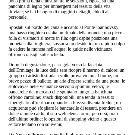
poco prima della chiusura; tra le selezioni, riposa su una
panchina di legno per immergerti nel tessuto della vita
fluviale; se hai bisogno di maggiori dettagli, chiedi al
personale.
Spostati sul bordo del canale accanto al Ponte Ioannovsky;
una bassa ringhiera ospita un rituale della moneta; una piccola
folla di visitatori si mette in fila; ogni ospite posiziona una
moneta sulla ringhiera, sussurra un desiderio; un rapido colpo
fa cadere la moneta nell'acqua; le guide nelle vicinanze
offrono consigli sull'etichetta.
Dopo la degustazione, passeggia verso la facciata
dell'Ermitage; la luce della sera ricopre il marmo di calore; un
gruppo di artisti di strada a volte prova vicino al fiume; un
breve pezzo di balletto, un'aria d'opera sentita da una porta; le
stolovayas nelle vicinanze servono spuntini veloci; le
bancarelle del mercato che spuntano lungo la banchina
offrono cartoline; snack disponibili; una tenda in tessuto
smerigliato offre riparo quando la brezza diventa fredda; un
acquirente può sfogliare le bancarelle di tessuti, prendere un
dolce o un tè caldo; il sito web elenca orari, percorsi, orari
dell'ultimo ordine; le opzioni di shopping vicino a questo
settore tentano con souvenir.
Da Nevsky Prospect, prendi i filobus verso il fiume; ovunque