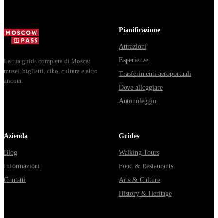
доехать из
днях, чем
электричка. Все
Москвы через
Мавзолей от...
способы уехать
Владими...
из...
Pianificazione
Attrazioni
Esperienze
La tua guida completa di Mosca:
musei, biglietti, cibo, cultura e altro
Trasferimenti aeroportuali
ancora.
Dove alloggiare
Autonoleggio
Azienda
Guides
Blog
Walking Tours
Informazioni
Food & Restaurants
Contatti
Arts & Culture
History & Heritage