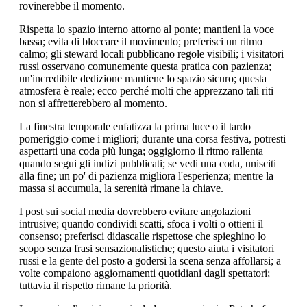
rovinerebbe il momento.
Rispetta lo spazio interno attorno al ponte; mantieni la voce
bassa; evita di bloccare il movimento; preferisci un ritmo
calmo; gli steward locali pubblicano regole visibili; i visitatori
russi osservano comunemente questa pratica con pazienza;
un'incredibile dedizione mantiene lo spazio sicuro; questa
atmosfera è reale; ecco perché molti che apprezzano tali riti
non si affretterebbero al momento.
La finestra temporale enfatizza la prima luce o il tardo
pomeriggio come i migliori; durante una corsa festiva, potresti
aspettarti una coda più lunga; oggigiorno il ritmo rallenta
quando segui gli indizi pubblicati; se vedi una coda, unisciti
alla fine; un po' di pazienza migliora l'esperienza; mentre la
massa si accumula, la serenità rimane la chiave.
I post sui social media dovrebbero evitare angolazioni
intrusive; quando condividi scatti, sfoca i volti o ottieni il
consenso; preferisci didascalie rispettose che spieghino lo
scopo senza frasi sensazionalistiche; questo aiuta i visitatori
russi e la gente del posto a godersi la scena senza affollarsi; a
volte compaiono aggiornamenti quotidiani dagli spettatori;
tuttavia il rispetto rimane la priorità.