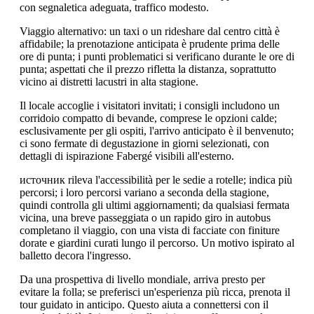
con segnaletica adeguata, traffico modesto.
Viaggio alternativo: un taxi o un rideshare dal centro città è
affidabile; la prenotazione anticipata è prudente prima delle
ore di punta; i punti problematici si verificano durante le ore di
punta; aspettati che il prezzo rifletta la distanza, soprattutto
vicino ai distretti lacustri in alta stagione.
Il locale accoglie i visitatori invitati; i consigli includono un
corridoio compatto di bevande, comprese le opzioni calde;
esclusivamente per gli ospiti, l'arrivo anticipato è il benvenuto;
ci sono fermate di degustazione in giorni selezionati, con
dettagli di ispirazione Fabergé visibili all'esterno.
источник rileva l'accessibilità per le sedie a rotelle; indica più
percorsi; i loro percorsi variano a seconda della stagione,
quindi controlla gli ultimi aggiornamenti; da qualsiasi fermata
vicina, una breve passeggiata o un rapido giro in autobus
completano il viaggio, con una vista di facciate con finiture
dorate e giardini curati lungo il percorso. Un motivo ispirato al
balletto decora l'ingresso.
Da una prospettiva di livello mondiale, arriva presto per
evitare la folla; se preferisci un'esperienza più ricca, prenota il
tour guidato in anticipo. Questo aiuta a connettersi con il