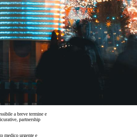
ssibile a breve termine e
icurative, partnership
rto medico urgente e