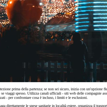
ezione prima della partenza; se non sei sicuro, inizia con un'opzione fle
se viaggi spesso. Utilizza canali ufficiali - siti web delle compagnie ass
ati - per confrontare cosa è incluso, i limiti e le esclusioni.
ga direttamente le spese sanitarie in località estere, organizza il traspo