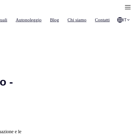
uali
Autonoleggio
Blog
Chi siamo
Contatti
IT
o -
uazione e le