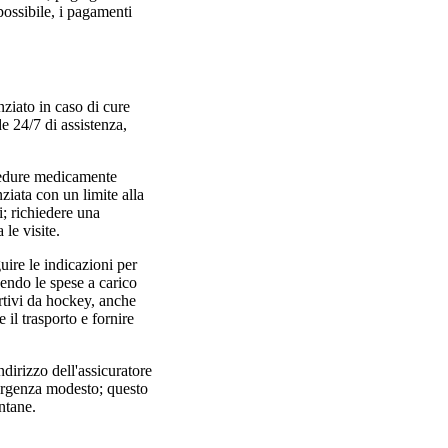
possibile, i pagamenti
nziato in caso di cure
e 24/7 di assistenza,
ocedure medicamente
iata con un limite alla
i; richiedere una
 le visite.
uire le indicazioni per
cendo le spese a carico
rtivi da hockey, anche
 il trasporto e fornire
ndirizzo dell'assicuratore
emergenza modesto; questo
ntane.