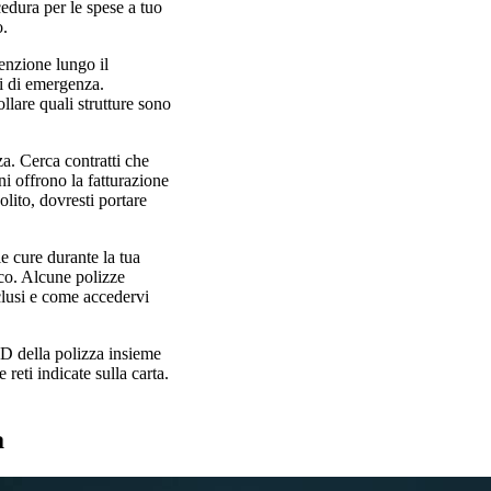
edura per le spese a tuo
o.
tenzione lungo il
ti di emergenza.
llare quali strutture sono
za. Cerca contratti che
ani offrono la fatturazione
olito, dovresti portare
le cure durante la tua
ico. Alcune polizze
clusi e come accedervi
ID della polizza insieme
 reti indicate sulla carta.
a