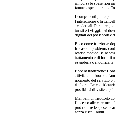
rimborsa le spese non rim
fatture ospedaliere e off
I componenti principali i
l'interruzione o la cancel
accidentali. Per le region
turisti e i viaggiatori d
digitali dei passaporti e
Ecco come funziona: dopo 
In caso di problemi, conta
referto medico, se necess
trattamento e di fornirti
estenderla o modificarla 
Ecco la traduzione: Contr
attività al di fuori dell'
momento del servizio o r
rimborsi. Le considerazio
possibilità di visite a pi
Mantieni un riepilogo con
l'accesso alle cure medich
può ridurre le spese a ca
senza rischi inutili.