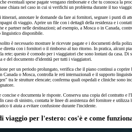
i che eventuali spese pagate vengano rimborsate e che tu conosca la proc
ase chiara nel caso in cui si verifichi un problema durante il tuo viaggi
 itinerari, annotare le domande da fare ai fornitori, segnare i punti di at
pagni di viaggio. Aprire un file con i dettagli della residenza e i contat
niche e partner nelle destinazioni; ad esempio, a Mosca o in Canada, contro
 linguistico disponibile.
solito è necessario mostrare le ricevute pagate e i documenti della poliz
 diretta con i fornitori o il rimborso al tuo ritorno. In pratica, alcuni pi
lla rete; questo è comodo per i viaggiatori che sono lontani da casa. Di s
za e del documento d'identità per tutti i viaggiatori.
zione per un periodo prolungato, verifica che il piano continui a coprire 
 Canada o Mosca, controlla le reti internazionali e il supporto linguist
n" tra le strutture elencate; conferma quali ospedali e cliniche sono in
gnatore.
concise e documenta le risposte. Conserva una copia del contratto e l'
 caso di sinistro, contatta le linee di assistenza del fornitore e utilizza le
co ti aiuta a evitare confusione durante l'incidente.
i viaggio per l'estero: cos'è e come funzion