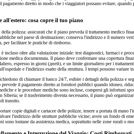
e il pagamento diretto in modo che i viaggiatori possano evitare, quando 
ll'estero: cosa copre il tuo piano
i della polizza: assicurati che il piano preveda il trattamento medico fina
pubbliche nel paese di destinazione; conserva l'indirizzo e il numero verd
, per facilitare le pratiche di rimborso.
è incluso oltre alla valutazione iniziale: test diagnostici, farmaci e pr
azione medica documentata. Il piano deve confermare una copertura finanz
aliero, espresso in giorni (дней), e un limite giornaliero per i trattament
ll'ospedale e l'indirizzo esatto della struttura. I tempi possono variare tra
iedono di chiamare il banco 24/7, esibire i dettagli della polizza e seg
no prevede il pagamento diretto ai fornitori pubblici quando idoneo, ridu
 mediche e le procedure mediche sono incluse, compresi gli infortuni spo
 Siberia; se il trasferimento diventa necessario, il piano può organizzare
di transito.
ortare copie digitali e cartacee delle polizze, tenere a portata di mano l'i
 salvare l'indirizzo delle strutture pubbliche vicine; avere un fondo di 
oni sono lontane da assistenza medica, soprattutto nelle zone rurali o mo
lamento e Interruzione del Viaggio: Costi Rimborsati