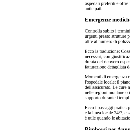
ospedali preferiti e offr
anticipati.
Emergenze mediche a
Controlla subito i termin
urgenti presso strutture 
oltre al numero di polizza
Ecco la traduzione: Cosa 
necessari, con giustific
durata del ricovero osped
fatturazione dettagliata da
Momenti di emergenza rich
l'ospedale locale; il pia
dell'assicurato. Le cure
nelle regioni montane o in
supporto durante i tempi 
Ecco i passaggi pratici: p
e la linea locale 24/7, e
è utile quando le abitazi
Rimborsi per Annul