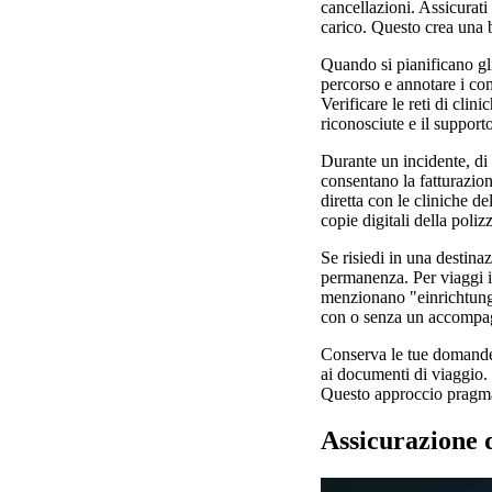
cancellazioni. Assicurat
carico. Questo crea una b
Quando si pianificano gli
percorso e annotare i com
Verificare le reti di cli
riconosciute e il supporto
Durante un incidente, di 
consentano la fatturazione
diretta con le cliniche de
copie digitali della poliz
Se risiedi in una destina
permanenza. Per viaggi in
menzionano "einrichtunge
con o senza un accompa
Conserva le tue domande 
ai documenti di viaggio. In
Questo approccio pragmati
Assicurazione d