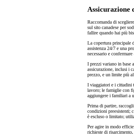
Assicurazione d
Raccomanda di scegliere 
sul sito canadese per sod
fallire quando hai più b
La copertura principale 
assistenza 24/7 e una pro
necessario e confermare c
I prezzi variano in base al
assicurazione, inclusi i c
prezzo, e un limite più al
I viaggiatori e i cittadin
lavoro; le famiglie con f
aggiungere i familiari a 
Prima di partire, raccogl
condizioni preesistenti; 
è escluso o limitato; uti
Per agire in modo efficie
richieste di risarcimento,