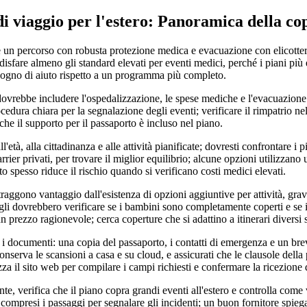
i viaggio per l'estero: Panoramica della co
un percorso con robusta protezione medica e evacuazione con elicotter
disfare almeno gli standard elevati per eventi medici, perché i piani p
isogno di aiuto rispetto a un programma più completo.
dovrebbe includere l'ospedalizzazione, le spese mediche e l'evacuazione 
cedura chiara per la segnalazione degli eventi; verificare il rimpatrio ne
he il supporto per il passaporto è incluso nel piano.
l'età, alla cittadinanza e alle attività pianificate; dovresti confrontare i pia
arrier privati, per trovare il miglior equilibrio; alcune opzioni utilizzano
to spesso riduce il rischio quando si verificano costi medici elevati.
i traggono vantaggio dall'esistenza di opzioni aggiuntive per attività, gra
igli dovrebbero verificare se i bambini sono completamente coperti e se 
un prezzo ragionevole; cerca coperture che si adattino a itinerari diversi
i i documenti: una copia del passaporto, i contatti di emergenza e un br
conserva le scansioni a casa e su cloud, e assicurati che le clausole della
lizza il sito web per compilare i campi richiesti e confermare la ricezion
nte, verifica che il piano copra grandi eventi all'estero e controlla com
 compresi i passaggi per segnalare gli incidenti; un buon fornitore spiega 