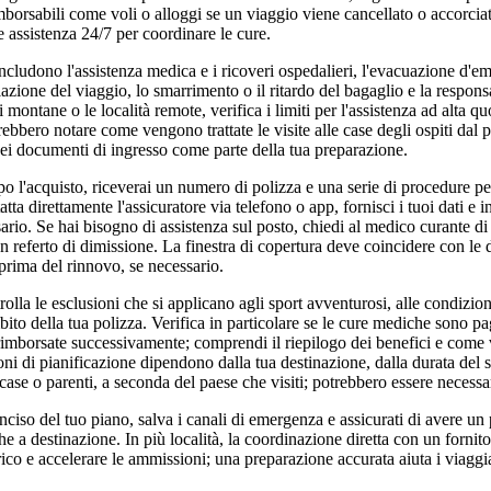
borsabili come voli o alloggi se un viaggio viene cancellato o accorciat
re assistenza 24/7 per coordinare le cure.
ncludono l'assistenza medica e i ricoveri ospedalieri, l'evacuazione d'em
lazione del viaggio, lo smarrimento o il ritardo del bagaglio e la responsa
i montane o le località remote, verifica i limiti per l'assistenza ad alta quo
ovrebbero notare come vengono trattate le visite alle case degli ospiti da
 dei documenti di ingresso come parte della tua preparazione.
l'acquisto, riceverai un numero di polizza e una serie di procedure per
tta direttamente l'assicuratore via telefono o app, fornisci i tuoi dati e i
ario. Se hai bisogno di assistenza sul posto, chiedi al medico curante d
 un referto di dimissione. La finestra di copertura deve coincidere con le 
prima del rinnovo, se necessario.
olla le esclusioni che si applicano agli sport avventurosi, alle condizioni
ambito della tua polizza. Verifica in particolare se le cure mediche sono p
imborsate successivamente; comprendi il riepilogo dei benefici e come 
ni di pianificazione dipendono dalla tua destinazione, dalla durata del 
ù case o parenti, a seconda del paese che visiti; potrebbero essere necessa
ciso del tuo piano, salva i canali di emergenza e assicurati di avere un 
e a destinazione. In più località, la coordinazione diretta con un fornito
rico e accelerare le ammissioni; una preparazione accurata aiuta i viaggia