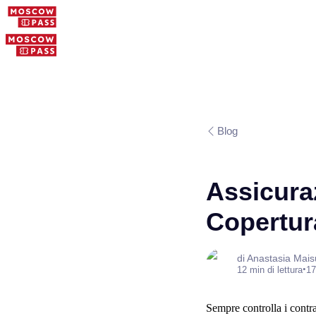
Blog
Assicuraz
Copertur
di Anastasia Mai
•
12 min di lettura
17
Sempre controlla i contrat