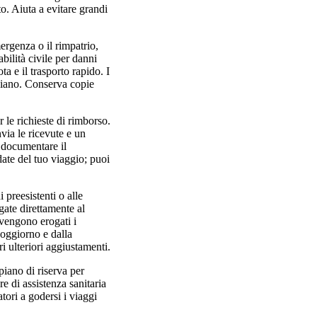
o. Aiuta a evitare grandi
ergenza o il rimpatrio,
bilità civile per danni
ta e il trasporto rapido. I
l piano. Conserva copie
 le richieste di rimborso.
nvia le ricevute e un
i documentare il
date del tuo viaggio; puoi
 preesistenti o alle
agate direttamente al
vengono erogati i
soggiorno e dalla
ri ulteriori aggiustamenti.
piano di riserva per
re di assistenza sanitaria
tori a godersi i viaggi