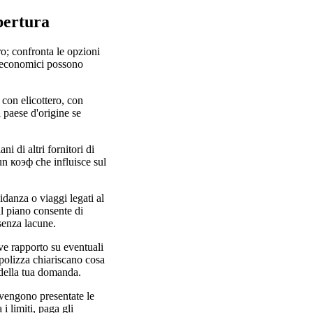
pertura
o; confronta le opzioni
iù economici possono
con elicottero, con
l paese d'origine se
ni di altri fornitori di
 un коэф che influisce sul
vidanza o viaggi legati al
il piano consente di
 senza lacune.
eve rapporto su eventuali
 polizza chiariscano cosa
e della tua domanda.
e vengono presentate le
i limiti, paga gli