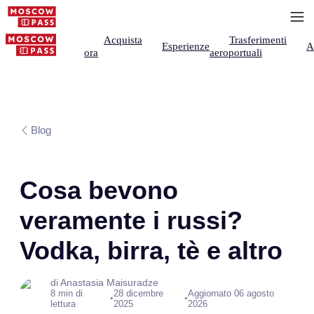
Acquista
Trasferimenti
Esperienze
A
ora
aeroportuali
Blog
Cosa bevono
veramente i russi?
Vodka, birra, tè e altro
di Anastasia Maisuradze
8 min di
28 dicembre
Aggiornato 06 agosto
•
•
lettura
2025
2026