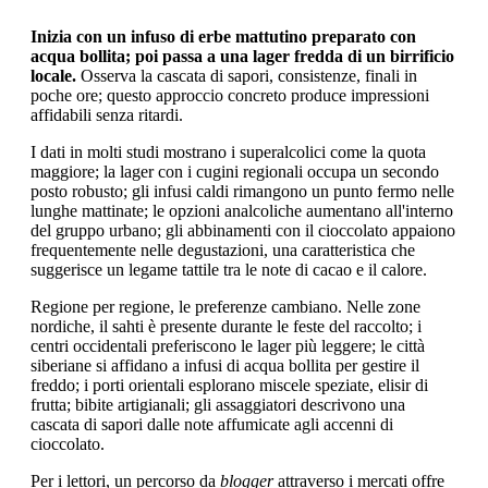
Inizia con un infuso di erbe mattutino preparato con
acqua bollita; poi passa a una lager fredda di un birrificio
locale.
Osserva la cascata di sapori, consistenze, finali in
poche ore; questo approccio concreto produce impressioni
affidabili senza ritardi.
I dati in molti studi mostrano i superalcolici come la quota
maggiore; la lager con i cugini regionali occupa un secondo
posto robusto; gli infusi caldi rimangono un punto fermo nelle
lunghe mattinate; le opzioni analcoliche aumentano all'interno
del gruppo urbano; gli abbinamenti con il cioccolato appaiono
frequentemente nelle degustazioni, una caratteristica che
suggerisce un legame tattile tra le note di cacao e il calore.
Regione per regione, le preferenze cambiano. Nelle zone
nordiche, il sahti è presente durante le feste del raccolto; i
centri occidentali preferiscono le lager più leggere; le città
siberiane si affidano a infusi di acqua bollita per gestire il
freddo; i porti orientali esplorano miscele speziate, elisir di
frutta; bibite artigianali; gli assaggiatori descrivono una
cascata di sapori dalle note affumicate agli accenni di
cioccolato.
Per i lettori, un percorso da
blogger
attraverso i mercati offre