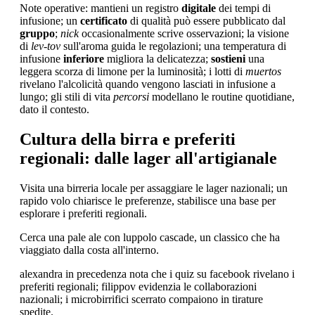
Note operative: mantieni un registro
digitale
dei tempi di
infusione; un
certificato
di qualità può essere pubblicato dal
gruppo
;
nick
occasionalmente scrive osservazioni; la visione
di
lev-tov
sull'aroma guida le regolazioni; una temperatura di
infusione
inferiore
migliora la delicatezza;
sostieni
una
leggera scorza di limone per la luminosità; i lotti di
muertos
rivelano l'alcolicità quando vengono lasciati in infusione a
lungo; gli stili di vita
percorsi
modellano le routine quotidiane,
dato il contesto.
Cultura della birra e preferiti
regionali: dalle lager all'artigianale
Visita una birreria locale per assaggiare le lager nazionali; un
rapido volo chiarisce le preferenze, stabilisce una base per
esplorare i preferiti regionali.
Cerca una pale ale con luppolo cascade, un classico che ha
viaggiato dalla costa all'interno.
alexandra in precedenza nota che i quiz su facebook rivelano i
preferiti regionali; filippov evidenzia le collaborazioni
nazionali; i microbirrifici scerrato compaiono in tirature
spedite.