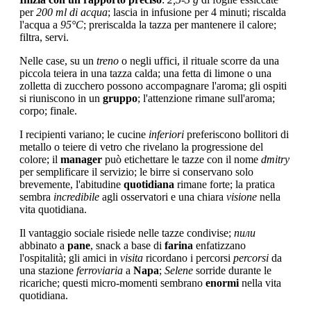
per
200 ml di acqua
; lascia in infusione per 4 minuti; riscalda
l'acqua a
95°C
; preriscalda la tazza per mantenere il calore;
filtra, servi.
Nelle case, su un
treno
o negli uffici, il rituale scorre da una
piccola teiera in una tazza calda; una fetta di limone o una
zolletta di zucchero possono accompagnare l'aroma; gli ospiti
si riuniscono in un
gruppo
; l'attenzione rimane sull'aroma;
corpo; finale.
I recipienti variano; le cucine
inferiori
preferiscono bollitori di
metallo o teiere di vetro che rivelano la progressione del
colore; il
manager
può etichettare le tazze con il nome
dmitry
per semplificare il servizio; le birre si conservano solo
brevemente, l'abitudine
quotidiana
rimane forte; la pratica
sembra
incredibile
agli osservatori e una chiara
visione
nella
vita quotidiana.
Il vantaggio sociale risiede nelle tazze condivise;
пили
abbinato a
pane
, snack a base di
farina
enfatizzano
l'ospitalità; gli amici in
visita
ricordano i percorsi
percorsi
da
una stazione
ferroviaria
a
Napa
;
Selene
sorride durante le
ricariche; questi micro-momenti sembrano
enormi
nella vita
quotidiana.