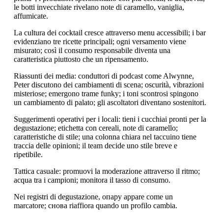
le botti invecchiate rivelano note di caramello, vaniglia,
affumicate.
La cultura dei cocktail cresce attraverso menu accessibili; i bar
evidenziano tre ricette principali; ogni versamento viene
misurato; così il consumo responsabile diventa una
caratteristica piuttosto che un ripensamento.
Riassunti dei media: conduttori di podcast come Alwynne,
Peter discutono dei cambiamenti di scena; oscurità, vibrazioni
misteriose; emergono trame funky; i toni scontrosi spingono
un cambiamento di palato; gli ascoltatori diventano sostenitori.
Suggerimenti operativi per i locali: tieni i cucchiai pronti per la
degustazione; etichetta con cereali, note di caramello;
caratteristiche di stile; una colonna chiara nel taccuino tiene
traccia delle opinioni; il team decide uno stile breve e
ripetibile.
Tattica casuale: promuovi la moderazione attraverso il ritmo;
acqua tra i campioni; monitora il tasso di consumo.
Nei registri di degustazione, опару appare come un
marcatore; снова riaffiora quando un profilo cambia.