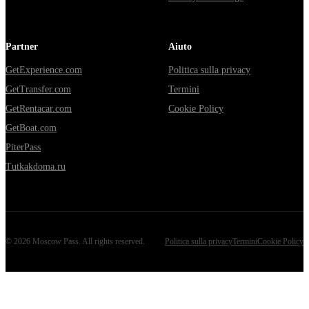
Partner
Aiuto
GetExperience.com
Politica sulla privacy
GetTransfer.com
Termini
GetRentacar.com
Cookie Policy
GetBoat.com
PiterPass
Tutkakdoma.ru
©
2026
Moscow Pass
. All rights reserved.
Politica sulla privacy
Termini
Cookie Policy