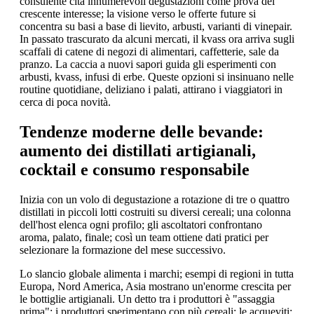
consulente cita innumerevoli degustazioni come prova del
crescente interesse; la visione verso le offerte future si
concentra su basi a base di lievito, arbusti, varianti di vinepair.
In passato trascurato da alcuni mercati, il kvass ora arriva sugli
scaffali di catene di negozi di alimentari, caffetterie, sale da
pranzo. La caccia a nuovi sapori guida gli esperimenti con
arbusti, kvass, infusi di erbe. Queste opzioni si insinuano nelle
routine quotidiane, deliziano i palati, attirano i viaggiatori in
cerca di poca novità.
Tendenze moderne delle bevande:
aumento dei distillati artigianali,
cocktail e consumo responsabile
Inizia con un volo di degustazione a rotazione di tre o quattro
distillati in piccoli lotti costruiti su diversi cereali; una colonna
dell'host elenca ogni profilo; gli ascoltatori confrontano
aroma, palato, finale; così un team ottiene dati pratici per
selezionare la formazione del mese successivo.
Lo slancio globale alimenta i marchi; esempi di regioni in tutta
Europa, Nord America, Asia mostrano un'enorme crescita per
le bottiglie artigianali. Un detto tra i produttori è "assaggia
prima"; i produttori sperimentano con più cereali; le acqueviti;