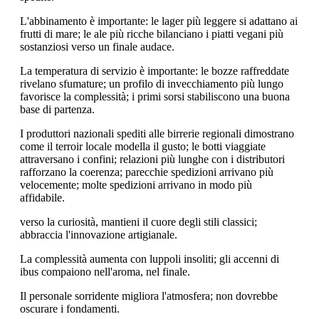
L'abbinamento è importante: le lager più leggere si adattano ai
frutti di mare; le ale più ricche bilanciano i piatti vegani più
sostanziosi verso un finale audace.
La temperatura di servizio è importante: le bozze raffreddate
rivelano sfumature; un profilo di invecchiamento più lungo
favorisce la complessità; i primi sorsi stabiliscono una buona
base di partenza.
I produttori nazionali spediti alle birrerie regionali dimostrano
come il terroir locale modella il gusto; le botti viaggiate
attraversano i confini; relazioni più lunghe con i distributori
rafforzano la coerenza; parecchie spedizioni arrivano più
velocemente; molte spedizioni arrivano in modo più
affidabile.
verso la curiosità, mantieni il cuore degli stili classici;
abbraccia l'innovazione artigianale.
La complessità aumenta con luppoli insoliti; gli accenni di
ibus compaiono nell'aroma, nel finale.
Il personale sorridente migliora l'atmosfera; non dovrebbe
oscurare i fondamenti.