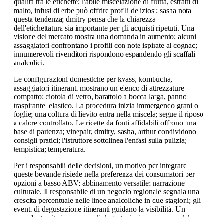
qualità tra le etichette; l'abile miscelazione di frutta, estratti di
malto, infusi di erbe può offrire profili deliziosi; sasha nota
questa tendenza; dmitry pensa che la chiarezza
dell'etichettatura sia importante per gli acquisti ripetuti. Una
visione del mercato mostra una domanda in aumento; alcuni
assaggiatori confrontano i profili con note ispirate al cognac;
innumerevoli rivenditori rispondono espandendo gli scaffali
analcolici.
Le configurazioni domestiche per kvass, kombucha,
assaggiatori itineranti mostrano un elenco di attrezzature
compatto: ciotola di vetro, barattolo a bocca larga, panno
traspirante, elastico. La procedura inizia immergendo grani o
foglie; una coltura di lievito entra nella miscela; segue il riposo
a calore controllato. Le ricette da fonti affidabili offrono una
base di partenza; vinepair, dmitry, sasha, arthur condividono
consigli pratici; l'istruttore sottolinea l'enfasi sulla pulizia;
tempistica; temperatura.
Per i responsabili delle decisioni, un motivo per integrare
queste bevande risiede nella preferenza dei consumatori per
opzioni a basso ABV; abbinamento versatile; narrazione
culturale. Il responsabile di un negozio regionale segnala una
crescita percentuale nelle linee analcoliche in due stagioni; gli
eventi di degustazione itineranti guidano la visibilità. Un