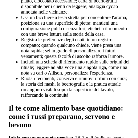
piatto, cioccolato accessibile; carta di beertografia
disponibile per i clienti da leggere; analogia сусло
annotata nelle vicinanze.
Usa un bicchiere a testa stretta per concentrare l'aroma;
posiziona su una superficie di pietra; mantieni una
configurazione pulita e senza fori; etichetta il momento
con una breve lettura sulla storia della casa.
Registra le preferenze degli ospiti in un registro
compatto; quando qualcuno chiede, viene presa una
nota rapida; sei in grado di personalizzare i futuri
versamenti; questa facoltà di ascolto rafforza l'umore.
Includi una scheda di riferimento rapido sulle origini del
rituale; leggere ad alta voce una singola riga, come una
nota su cari o Allison, personalizza l'esperienza.
Ruota i recipienti, conserva e rimuovi i rifiuti con cura;
la storia del mash, la beertografia e la pratica attuale
rimangono visibili sopra la superficie del tavolo,
rafforzando la continuità.
Il tè come alimento base quotidiano:
come i russi preparano, servono e
bevono
Inizia con un rapporto preciso
:
2,5-3 g
di foglie essiccate