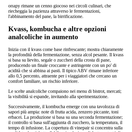
опару rimane un cenno giocoso nei circoli culinari, che
riecheggia la pazienza attraverso le fermentazioni,
l'abbinamento del pane, la birrificazione.
Kvass, kombucha e altre opzioni
analcoliche in aumento
Inizia con il kvass come base rinfrescante; mostra chiaramente
la profondità della fermentazione, senza alcol pesante. Il kvass
si basa su lievito, segale o zuccheri della crosta di pane,
producendo un finale croccante e astringente con un po' di
acidità che si abbina ai pasti. Il tipico ABV rimane inferiore
allo 0,5 percento, attraente per i viaggiatori che cercano un
comfort familiare, un rischio inferiore.
Le scelte analcoliche compaiono nei menu di bistrot, mercati;
la visibilità si espande, invitando alla sperimentazione.
Successivamente, il kombucha emerge con una tavolozza di
sapori più ampia: note di frutta acida, zenzero piccante, toni
erbacei. La produzione si basa su una seconda fermentazione;
il controllo si basa sull'aggiunta di zucchero, la temperatura, il
tempo di infusione. La copertura di vinepair si concentra sulla