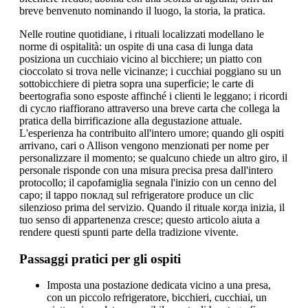
breve benvenuto nominando il luogo, la storia, la pratica.
Nelle routine quotidiane, i rituali localizzati modellano le
norme di ospitalità: un ospite di una casa di lunga data
posiziona un cucchiaio vicino al bicchiere; un piatto con
cioccolato si trova nelle vicinanze; i cucchiai poggiano su un
sottobicchiere di pietra sopra una superficie; le carte di
beertografia sono esposte affinché i clienti le leggano; i ricordi
di сусло riaffiorano attraverso una breve carta che collega la
pratica della birrificazione alla degustazione attuale.
L'esperienza ha contribuito all'intero umore; quando gli ospiti
arrivano, cari o Allison vengono menzionati per nome per
personalizzare il momento; se qualcuno chiede un altro giro, il
personale risponde con una misura precisa presa dall'intero
protocollo; il capofamiglia segnala l'inizio con un cenno del
capo; il tappo поклад sul refrigeratore produce un clic
silenzioso prima del servizio. Quando il rituale когда inizia, il
tuo senso di appartenenza cresce; questo articolo aiuta a
rendere questi spunti parte della tradizione vivente.
Passaggi pratici per gli ospiti
Imposta una postazione dedicata vicino a una presa,
con un piccolo refrigeratore, bicchieri, cucchiai, un