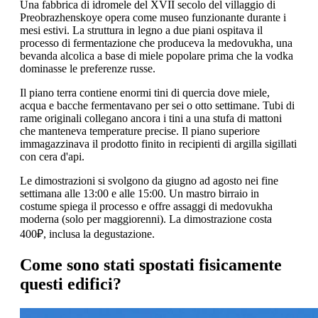
Una fabbrica di idromele del XVII secolo del villaggio di
Preobrazhenskoye opera come museo funzionante durante i
mesi estivi. La struttura in legno a due piani ospitava il
processo di fermentazione che produceva la medovukha, una
bevanda alcolica a base di miele popolare prima che la vodka
dominasse le preferenze russe.
Il piano terra contiene enormi tini di quercia dove miele,
acqua e bacche fermentavano per sei o otto settimane. Tubi di
rame originali collegano ancora i tini a una stufa di mattoni
che manteneva temperature precise. Il piano superiore
immagazzinava il prodotto finito in recipienti di argilla sigillati
con cera d'api.
Le dimostrazioni si svolgono da giugno ad agosto nei fine
settimana alle 13:00 e alle 15:00. Un mastro birraio in
costume spiega il processo e offre assaggi di medovukha
moderna (solo per maggiorenni). La dimostrazione costa
400₽, inclusa la degustazione.
Come sono stati spostati fisicamente
questi edifici?