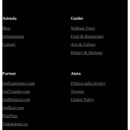
Azienda
Guides
Blog
Walking Tours
Informazioni
Food & Restaurants
Contatti
Arts & Culture
History & Heritage
Partner
Aiuto
GetExperience.com
Politica sulla privacy
GetTransfer.com
Termini
GetRentacar.com
Cookie Policy
GetBoat.com
PiterPass
Tutkakdoma.ru