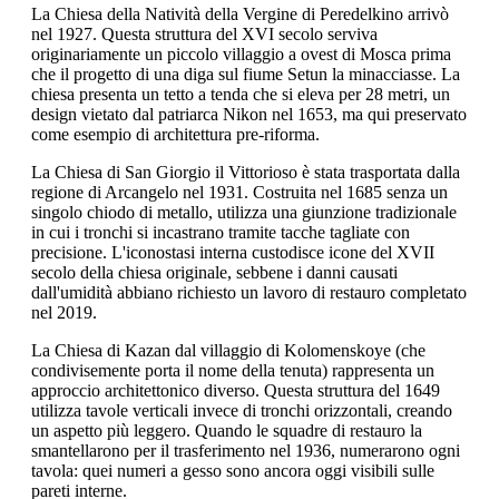
La Chiesa della Natività della Vergine di Peredelkino arrivò
nel 1927. Questa struttura del XVI secolo serviva
originariamente un piccolo villaggio a ovest di Mosca prima
che il progetto di una diga sul fiume Setun la minacciasse. La
chiesa presenta un tetto a tenda che si eleva per 28 metri, un
design vietato dal patriarca Nikon nel 1653, ma qui preservato
come esempio di architettura pre-riforma.
La Chiesa di San Giorgio il Vittorioso è stata trasportata dalla
regione di Arcangelo nel 1931. Costruita nel 1685 senza un
singolo chiodo di metallo, utilizza una giunzione tradizionale
in cui i tronchi si incastrano tramite tacche tagliate con
precisione. L'iconostasi interna custodisce icone del XVII
secolo della chiesa originale, sebbene i danni causati
dall'umidità abbiano richiesto un lavoro di restauro completato
nel 2019.
La Chiesa di Kazan dal villaggio di Kolomenskoye (che
condivisemente porta il nome della tenuta) rappresenta un
approccio architettonico diverso. Questa struttura del 1649
utilizza tavole verticali invece di tronchi orizzontali, creando
un aspetto più leggero. Quando le squadre di restauro la
smantellarono per il trasferimento nel 1936, numerarono ogni
tavola: quei numeri a gesso sono ancora oggi visibili sulle
pareti interne.