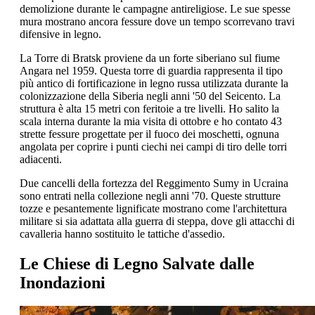
demolizione durante le campagne antireligiose. Le sue spesse
mura mostrano ancora fessure dove un tempo scorrevano travi
difensive in legno.
La Torre di Bratsk proviene da un forte siberiano sul fiume
Angara nel 1959. Questa torre di guardia rappresenta il tipo
più antico di fortificazione in legno russa utilizzata durante la
colonizzazione della Siberia negli anni '50 del Seicento. La
struttura è alta 15 metri con feritoie a tre livelli. Ho salito la
scala interna durante la mia visita di ottobre e ho contato 43
strette fessure progettate per il fuoco dei moschetti, ognuna
angolata per coprire i punti ciechi nei campi di tiro delle torri
adiacenti.
Due cancelli della fortezza del Reggimento Sumy in Ucraina
sono entrati nella collezione negli anni '70. Queste strutture
tozze e pesantemente lignificate mostrano come l'architettura
militare si sia adattata alla guerra di steppa, dove gli attacchi di
cavalleria hanno sostituito le tattiche d'assedio.
Le Chiese di Legno Salvate dalle
Inondazioni