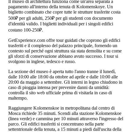
Il museo di architettura funziona come un'area separata a
pagamento all'interno della tenuta di Kolomenskoye. Un
biglietto combinato che copre tutte le strutture trasferite costa
500₽ per gli adulti, 250₽ per gli studenti con documento
d'identità valido. I biglietti individuali per i singoli edifici
costano 100-250₽.
GetExperience.com offre tour guidati che coprono gli edifici
trasferiti e il complesso del palazzo principale, fornendo un
contesto sul perché ogni struttura sia stata demolita e su come
gli sforzi di conservazione abbiano avuto successo. I tour si
svolgono in inglese, tedesco e russo.
La sezione del museo è aperta tutto l'anno tranne il lunedì,
dalle 10:00 alle 18:00 da ottobre ad aprile e dalle 10:00 alle
20:00 da maggio a settembre. Gli interni in legno chiudono in
caso di pioggia intensa per prevenire danni da umidità:
controlla il sito web ufficiale prima di visitarla in caso di
maltempo.
Raggiungere Kolomenskoe in metropolitana dal centro di
Mosca richiede 35 minuti. Scendi alla stazione Kolomenskoe
(linea verde) e cammina per 10 minuti attraverso l'ingresso del
parco. Gli edifici trasferiti si concentrano nella parte
settentrionale della tenuta, a 15 minuti a piedi dall'uscita della