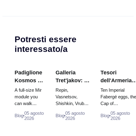
Potresti essere
interessato/a
Padiglione
Galleria
Tesori
Kosmos a
Tret'jakov: I
dell'Armeria
VDNKh:
capolavori da
del Cremlino:
A full-size Mir
Repin,
Ten Imperial
all'interno
programmare
uova di
module you
Vasnetsov,
Fabergé eggs, th
can walk
Shishkin, Vrubel,
Cap of
della più
la visita
Fabergé, tron
through, the
Serov and
Monomakh, the
grande
e vesti di
05 agosto
05 agosto
05 agosto
Blog
Blog
Blog
Energia–Buran
Surikov — the
double throne of
2026
2026
2026
esposizione
incoronazion
model,
works that stop
two boy tsars and
spaziale
scorched
people, where
the coronation
della