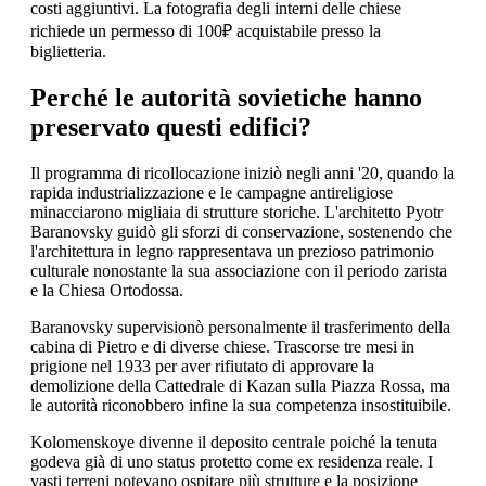
costi aggiuntivi. La fotografia degli interni delle chiese
richiede un permesso di 100₽ acquistabile presso la
biglietteria.
Perché le autorità sovietiche hanno
preservato questi edifici?
Il programma di ricollocazione iniziò negli anni '20, quando la
rapida industrializzazione e le campagne antireligiose
minacciarono migliaia di strutture storiche. L'architetto Pyotr
Baranovsky guidò gli sforzi di conservazione, sostenendo che
l'architettura in legno rappresentava un prezioso patrimonio
culturale nonostante la sua associazione con il periodo zarista
e la Chiesa Ortodossa.
Baranovsky supervisionò personalmente il trasferimento della
cabina di Pietro e di diverse chiese. Trascorse tre mesi in
prigione nel 1933 per aver rifiutato di approvare la
demolizione della Cattedrale di Kazan sulla Piazza Rossa, ma
le autorità riconobbero infine la sua competenza insostituibile.
Kolomenskoye divenne il deposito centrale poiché la tenuta
godeva già di uno status protetto come ex residenza reale. I
vasti terreni potevano ospitare più strutture e la posizione