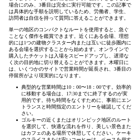
場合にのみ、3番目は完全に実行可能です。この記事で
は具体的な手順を説明しているため、労働者、学生、
訪問者は自信を持って質問に答えることができます。
単一の地区のコンパクトなルートを使用すると、急ぐ
ことなく傑作を鑑賞できます。近くにある会場、理想
的には1つの建物クラスター内または互いに徒歩圏内に
ある会場を選択することから始めます。オンラインで
購入したチケットは入場をスピードアップし、遅滞な
く次の目的地に切り替えることができます。木曜日に
は、いくつかのサイトで営業時間が延長され、3番目の
停留所がより現実的になります。
典型的な営業時間は10：00〜18：00です。効率的
に移動する場合は、17:30までに終了するのが実
用的です。待ち時間をなくすために、事前にエン
トランスと時間指定のエントリーを確認してくだ
さい。
ゴルキーの近くまたはオリンピック地区のルート
を選択して、快適な流れを作り、美しい景色また
はカフェのある場所で休憩してください。ケーキ
のスライスまたは安いコーヒーは、ペースを崩す