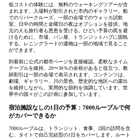
低コストの体験には、無料のウォーキングツアーが含
まれます。入場料が割引された市内のギャラリー。船
でのリバークルーズ。一部の会場でのウォッカ試飲
室。日中の時間と金曜日の夜はオプションを提供。地
元の人も旅行者も恩恵を受ける。ひどい予算の罠を避
けるために、市場、パン屋、トランジットハブに固執
する。レニングラードの遺物は一部の地域で見ること
ができます。
到着前に公式の都市ページを直接確認。柔軟なタイム
テーブルを維持。20〜30％の余裕があると役立つ。教
師割引は一部の会場で表示されます。コンテンツは、
劇場、ギャラリー、川の景色、歴史的な地区への露出
を維持しながら、実用的な節約を強調しています。世
界中の国々がこの計画に参加しています。
宿泊施設なしの1日の予算：7000ルーブルで何
がカバーできるか
7000ルーブルは、トランジット、食事、2回の訪問を含
む、タイトで自己完結型の1日をカバーします。ルート