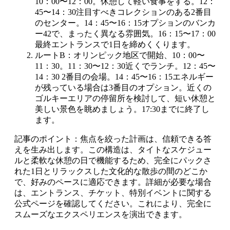
10：00〜12：00。休憩して軽い食事をする。12：
45〜14：30注目すべきコレクションのある2番目
のセンター。14：45〜16：15オプションのバンカ
ー42で、まったく異なる雰囲気。16：15〜17：00
最終エントランスで1日を締めくくります。
ルートB：オリンピック地区で開始、10：00〜
11：30。11：30〜12：30近くでランチ。12：45〜
14：30 2番目の会場。14：45〜16：15エネルギー
が残っている場合は3番目のオプション。近くの
ゴルキーエリアの停留所を検討して、短い休憩と
美しい景色を眺めましょう。17:30までに終了し
ます。
記事のポイント：焦点を絞った計画は、信頼できる答
えを生み出します。この構造は、タイトなスケジュー
ルと柔軟な休憩の日で機能するため、完全にパックさ
れた1日とリラックスした文化的な散歩の間のどこか
で、好みのペースに適応できます。詳細が必要な場合
は、エントランス、チケット、特別イベントに関する
公式ページを確認してください。これにより、完全に
スムーズなエクスペリエンスを演出できます。