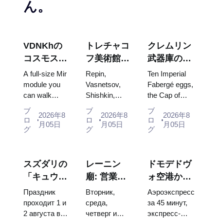
ん。
VDNKhの
トレチャコ
クレムリン
コスモス・
フ美術館の
武器庫の
パビリオ
傑作：計画
宝：ファベ
A full-size Mir
Repin,
Ten Imperial
ン：ロシア
を立てる価
ルジェの
module you
Vasnetsov,
Fabergé eggs,
can walk
Shishkin,
the Cap of
最大の宇宙
値のある絵
卵、玉座、
through, the
Vrubel, Serov
Monomakh,
博覧会内部
画
戴冠式の衣
ブ
ブ
ブ
2026年8
2026年8
2026年8
Energia–
and Surikov
the double
ロ
ロ
ロ
装
月05日
月05日
月05日
Buran model,
— the works
throne of two
グ
グ
グ
scorched
that stop
boy tsars and
descent
people, where
the coronation
capsules and
they hang,
dress of
スズダリの
レーニン
ドモデドヴ
120 pieces of
and why
Catherine...
「キュウリ
廟: 営業時
ォ空港から
flight...
booking the...
の日」
間、入場方
モスクワ市
Праздник
Вторник,
Аэроэкспресс
2026：チケ
法、そして
内へ：エア
проходит 1 и
среда,
за 45 минут,
2 августа в
четверг и
экспресс-
ット、日
クレムリン
ポートエク