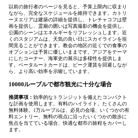
以前の旅行者のページを見ると、予算上限内に収まり
ながら、完全なスケジュールを維持できます。カトリ
ーヌエリアは建築の詳細を提供し、トレチャコフは壁
画を提供し、霊廟の囲いは写真撮影の機会を提供し、
公園のシーンはエネルギーをリフレッシュします。近
くのスタジアムは、天気の良い日にスカイラインを垣
間見ることができます。教会の地区の近くでの食事の
オプションは予算に優しいままです。アジアをテーマ
にしたコーナー、海軍史の展示は多様性を提供しま
す。ベータルートカードは、ピーク運賃を回避しなが
ら、より高い効率を示唆しています。
10000ルーブルで都市観光に十分な場合
推奨事項：
効率的なトランジットを備えたコンパクト
な計画を使用します。有料のハイライト。たくさんの
無料体験。1万ルーブルは、必見の会場、いくつかの有
料エントリー、無料の視点に沿ったいくつかの散歩に
焦点を当てている場合、快適な都市の旅程をカバーし
ます。