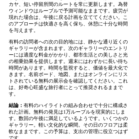
カヤ、短い停留所間のルートを常に更新します。為替
ウィンドウはルーブルで予測可能なままです。疲労が
現れた場合は、午後に戻る計画を立ててください。こ
のアプローチは快適さを高く保ち、休憩に十分な時間
を与えます。
有料の訪問者への次の目的地には、静かな通り近くの
ギャラリーが含まれます。次のギャラリーのエントリ
ーには適度な料金がかかり、都市生活との美しさと光
の相乗効果を提供します。週末にはわずかに長い待ち
時間があります。時間を監視すると、価値を最大化で
きます。名前ボード、地図、またはオンラインにリス
トされている無料の展示会を確認してください。これ
は、好奇心旺盛な旅行者にとって推奨されるままで
す。
結論：
有料のハイライトの組み合わせで十分に構成さ
れた計画。無料の発見は1万ルーブルを現実的にしま
す。数回の午後に満足しているようです。いくつかの
ギャラリー。軽い文化的な瞬間。その日のフロアは柔
軟なままです。この予算は、支出の管理に役立つはず
です。