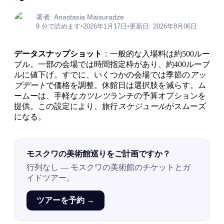
著者: Anastasia Maisuradze
9 分で読めます
•
2026年1月17日
•
更新日: 2026年8月06日
データスナップショット
：一般的な入場料は約500ルー
ブル。一部の会場では時間指定枠があり、約400ルーブ
ルに値下げ。すでに、いくつかの会場では季節の
アッ
プデート
で価格を調整。休館日は選択肢を減らす。ム
ームーは、手軽な
カツレツ
ランチの予算オプションを
提供。この設定により、旅行
スケジュール
がスムーズ
になる。
モスクワの美術館巡りをご計画ですか？
行列なし — モスクワの美術館のチケットとガ
イドツアー。
ツアーを予約 →