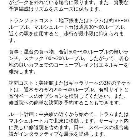
がピークを外れている場合に限ります。また、賢明な
予算編成はリズムをスムーズに保ちます。
トランジットコスト：地下鉄またはトラムは約50〜60
ルーブル。マルシュルートカは通常30〜60ルーブル。
近くの駅を使用すると、歩行が最小限に抑えられま
す。
食事：屋台の食べ物、合計500〜900ルーブルの軽いラ
ンチ。スナック100〜200ルーブル。したがって、居心
地の良いカフェでのコーヒーブレイクはエネルギーを
維持します。
訪問コスト：美術館またはギャラリーへの2枚のチケッ
トは、通常それぞれ250〜600ルーブル。有料サイトと
寄付ベースのオプションを検討してください。また、
修道院への簡単な訪問を予約することもできます。
ルート計画：中央駅の近くから始めて、トラムまたは
マルシュルートカで北東に移動します。サーキット内
に美しい修道院を含めます。日中、スペースの複合施
設がインタラクティブな展示を提供します。