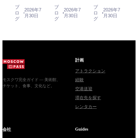
Музее
суббота с
автобус за
程、モスク
との混同に
スプレス、
ブ
ブ
ブ
2026年7
2026年7
2026年7
деревянного
10:00 до
450 рублей,
ロ
ロ
ロ
ワからのア
ついての主
バス、また
月30日
月30日
月30日
зодчества.
13:00, вход
социальный
グ
グ
グ
クセス方法
な混乱点
は電車
Сколько
бесплатный.
автобус и
стоят
Почему
обычная
билеты, как
источники
электричка.
доехать из
расходятся в
Все способы
Москвы
днях, чем
уехать из...
через
Мавзолей
計画
Владими...
от...
アトラクション
モスクワ完全ガイド — 美術館、
経験
チケット、食事、文化など。
空港送迎
滞在先を探す
レンタカー
Guides
会社