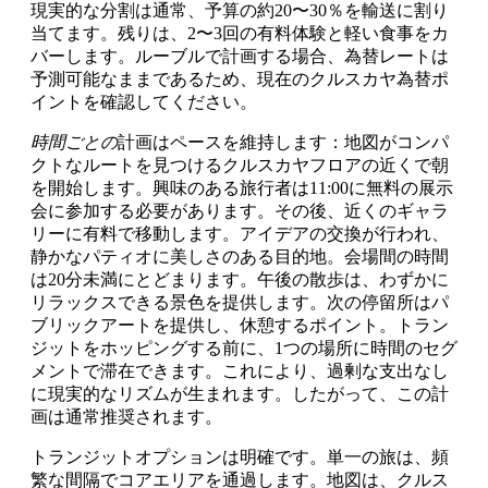
現実的な分割は通常、予算の約20〜30％を輸送に割り
当てます。残りは、2〜3回の有料体験と軽い食事をカ
バーします。ルーブルで計画する場合、為替レートは
予測可能なままであるため、現在のクルスカヤ為替ポ
イントを確認してください。
時間ごとの
計画はペースを維持します：地図がコンパ
クトなルートを見つけるクルスカヤフロアの近くで朝
を開始します。興味のある旅行者は11:00に無料の展示
会に参加する必要があります。その後、近くのギャラ
リーに有料で移動します。アイデアの交換が行われ、
静かなパティオに美しさのある目的地。会場間の時間
は20分未満にとどまります。午後の散歩は、わずかに
リラックスできる景色を提供します。次の停留所はパ
ブリックアートを提供し、休憩するポイント。トラン
ジットをホッピングする前に、1つの場所に時間のセグ
メントで滞在できます。これにより、過剰な支出なし
に現実的なリズムが生まれます。したがって、この計
画は通常推奨されます。
トランジットオプションは明確です。単一の旅は、頻
繁な間隔でコアエリアを通過します。地図は、クルス