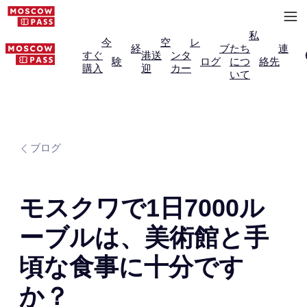
私
今
空
レ
経
ブ
たち
連
すぐ
港送
ンタ
験
ログ
につ
絡先
購入
迎
カー
いて
ブログ
モスクワで1日7000ル
ーブルは、美術館と手
頃な食事に十分です
か？