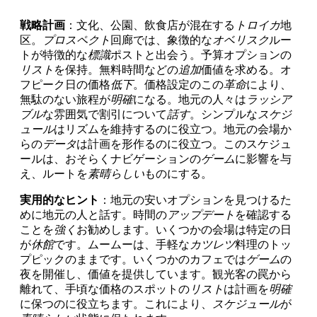
戦略計画
：文化、公園、飲食店が混在する
トロイカ
地
区。
プロスペクト
回廊では、象徴的な
オベリスク
ルー
トが特徴的な
標識
ポストと出会う。予算オプションの
リスト
を保持。無料時間などの
追加
価値を求める。オ
フピーク日の価格
低下
。価格設定のこの
革命
により、
無駄のない旅程が
明確
になる。地元の人々は
ラッシア
ブル
な雰囲気で割引について
話す
。シンプルな
スケジ
ュール
はリズムを維持するのに役立つ。地元の会場か
らの
データ
は計画を形作るのに役立つ。このスケジュ
ールは、おそらくナビゲーションの
ゲーム
に影響を与
え、ルートを
素晴らしい
ものにする。
実用的なヒント
：地元の安いオプションを見つけるた
めに地元の人と話す。時間の
アップデート
を確認する
ことを
強く
お勧めします。いくつかの会場は特定の日
が
休館
です。ムームーは、手軽な
カツレツ
料理のトッ
プピックのままです。いくつかのカフェでは
ゲーム
の
夜を開催し、価値を提供しています。観光客の罠から
離れて、手頃な価格のスポットの
リスト
は計画を
明確
に保つのに役立ちます。これにより、
スケジュール
が