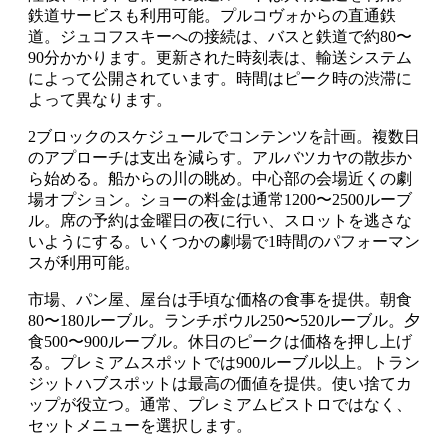
鉄道サービスも利用可能。プルコヴォからの直通鉄
道。ジュコフスキーへの接続は、バスと鉄道で約80〜
90分かかります。更新された時刻表は、輸送システム
によって公開されています。時間はピーク時の渋滞に
よって異なります。
2ブロックのスケジュールでコンテンツを計画。複数日
のアプローチは支出を減らす。アルバツカヤの散歩か
ら始める。船からの川の眺め。中心部の会場近くの劇
場オプション。ショーの料金は通常1200〜2500ルーブ
ル。席の予約は金曜日の夜に行い、スロットを逃さな
いようにする。いくつかの劇場で1時間のパフォーマン
スが利用可能。
市場、パン屋、屋台は手頃な価格の食事を提供。朝食
80〜180ルーブル。ランチボウル250〜520ルーブル。夕
食500〜900ルーブル。休日のピークは価格を押し上げ
る。プレミアムスポットでは900ルーブル以上。トラン
ジットハブスポットは最高の価値を提供。使い捨てカ
ップが役立つ。通常、プレミアムビストロではなく、
セットメニューを選択します。