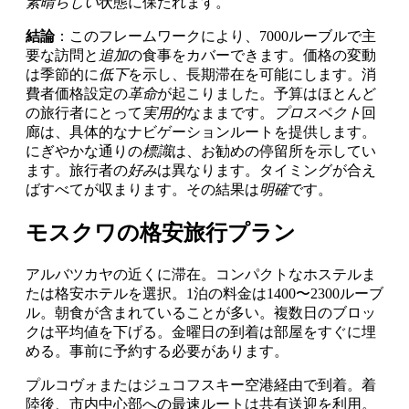
素晴らしい
状態に保たれます。
結論
：このフレームワークにより、7000ルーブルで主
要な訪問と
追加
の食事をカバーできます。価格の変動
は季節的に
低下
を示し、長期滞在を可能にします。消
費者価格設定の
革命
が起こりました。予算はほとんど
の旅行者にとって
実用的
なままです。
プロスペクト
回
廊は、具体的なナビゲーションルートを提供します。
にぎやかな通りの
標識
は、お勧めの停留所を示してい
ます。旅行者の
好み
は異なります。タイミングが合え
ばすべてが収まります。その結果は
明確
です。
モスクワの格安旅行プラン
アルバツカヤの近くに滞在。コンパクトなホステルま
たは格安ホテルを選択。1泊の料金は1400〜2300ルーブ
ル。朝食が含まれていることが多い。複数日のブロッ
クは平均値を下げる。金曜日の到着は部屋をすぐに埋
める。事前に予約する必要があります。
プルコヴォまたはジュコフスキー空港経由で到着。着
陸後、市内中心部への最速ルートは共有送迎を利用。