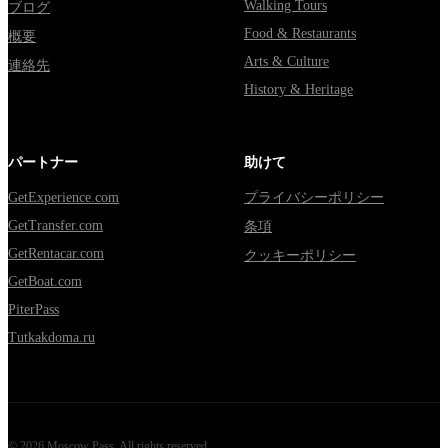
Walking Tours
ブログ
Food & Restaurants
概要
Arts & Culture
連絡先
History & Heritage
パートナー
助けて
GetExperience.com
プライバシーポリシー
GetTransfer.com
条項
GetRentacar.com
クッキーポリシー
GetBoat.com
PiterPass
Tutkakdoma.ru
©
2026
Moscow Pass
. All rights reserved.