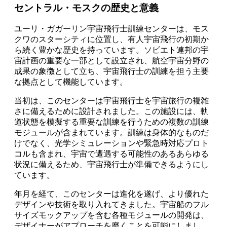
セントラル・モスクの歴史と意義
ユーリ・ガガーリン宇宙飛行士訓練センターは、モス
クワのスターシティに位置し、有人宇宙飛行の初期か
ら続く豊かな歴史を持っています。ソビエト連邦の宇
宙計画の重要な一部として設立され、航空宇宙分野の
成果の象徴として立ち、宇宙飛行士の訓練を担う主要
な拠点として機能しています。
当初は、このセンターは宇宙飛行士を宇宙旅行の複雑
さに備えるために設計されました。この施設には、軌
道状態を模擬する重要な訓練を行うための複数の訓練
モジュールが含まれています。訓練は身体的なものだ
けでなく、光学シミュレーションや緊急時対応プロト
コルも含まれ、宇宙で遭遇する可能性のあるあらゆる
状況に備えるため、宇宙飛行士が準備できるようにし
ています。
年月を経て、このセンターは進化を遂げ、より優れた
デザインや技術を取り入れてきました。宇宙船のフル
サイズモックアップを含む各種モジュールの開発は、
デザイナーがアプローチを磨くことを可能にしまし