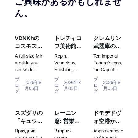
ご興味があるかもしれませ
ん。
VDNKhの
トレチャコ
クレムリン
コスモス・
フ美術館の
武器庫の
パビリオ
傑作：計画
宝：ファベ
A full-size Mir
Repin,
Ten Imperial
ン：ロシア
を立てる価
ルジェの
module you
Vasnetsov,
Fabergé eggs,
can walk
Shishkin,
the Cap of
最大の宇宙
値のある絵
卵、玉座、
through, the
Vrubel, Serov
Monomakh,
博覧会内部
画
戴冠式の衣
ブ
ブ
ブ
2026年8
2026年8
2026年8
Energia–
and Surikov
the double
ロ
ロ
ロ
装
月05日
月05日
月05日
Buran model,
— the works
throne of two
グ
グ
グ
scorched
that stop
boy tsars and
descent
people, where
the coronation
capsules and
they hang,
dress of
スズダリの
レーニン
ドモデドヴ
120 pieces of
and why
Catherine...
「キュウリ
廟: 営業時
ォ空港から
flight...
booking the...
の日」
間、入場方
モスクワ市
Праздник
Вторник,
Аэроэкспресс
2026：チケ
法、そして
内へ：エア
проходит 1 и
среда,
за 45 минут,