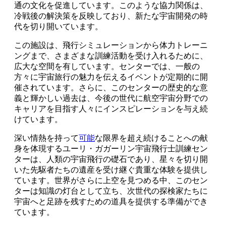
通の文化を促進しています。このような協力関係は、
冷戦後の解決策を反映しており、新たな宇宙開発の時
代を切り開いています。
この施設は、飛行シミュレーションから体力トレーニ
ングまで、さまざまな訓練活動を受け入れるために、
広大な空間を有しています。センターでは、一般の
方々に宇宙旅行の魅力を伝えるイベントが定期的に開
催されています。さらに、このセンターの歴史的な意
義と輝かしい過去は、今後の世代に航空宇宙分野での
キャリアを目指す人々にインスピレーションを与え続
けています。
深い情熱を持って
可能
な限界を超え続けることへの献
身を体現するユーリ・ガガーリン宇宙飛行士訓練セン
ターは、人類の宇宙飛行の礎石であり、星々を切り開
いた先駆者たちの遺産を受け継ぐ貴重な体験を提供し
ています。世界がさらに上空を見つめる中、このセン
ターは知識の灯台として立ち、次世代の探検家たちに
宇宙へと足跡を残すための道具を提供する準備ができ
ています。