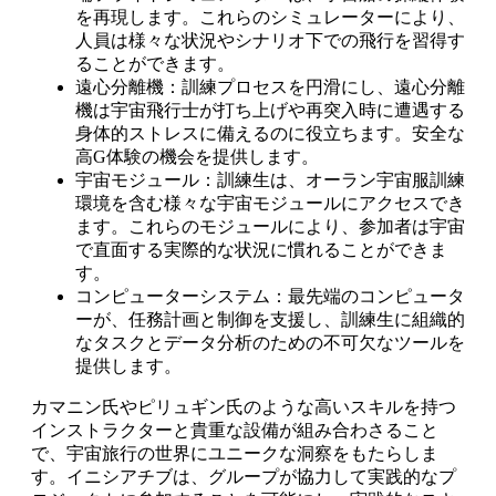
を再現します。これらのシミュレーターにより、
人員は様々な状況やシナリオ下での飛行を習得す
ることができます。
遠心分離機：訓練プロセスを円滑にし、遠心分離
機は宇宙飛行士が打ち上げや再突入時に遭遇する
身体的ストレスに備えるのに役立ちます。安全な
高G体験の機会を提供します。
宇宙モジュール：訓練生は、オーラン宇宙服訓練
環境を含む様々な宇宙モジュールにアクセスでき
ます。これらのモジュールにより、参加者は宇宙
で直面する実際的な状況に慣れることができま
す。
コンピューターシステム：最先端のコンピュータ
ーが、任務計画と制御を支援し、訓練生に組織的
なタスクとデータ分析のための不可欠なツールを
提供します。
カマニン氏やピリュギン氏のような高いスキルを持つ
インストラクターと貴重な設備が組み合わさること
で、宇宙旅行の世界にユニークな洞察をもたらしま
す。イニシアチブは、グループが協力して実践的なプ