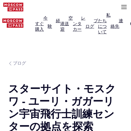
私
今
空
レ
経
ブ
たち
連
すぐ
港送
ンタ
験
ログ
につ
絡先
購入
迎
カー
いて
ブログ
スターサイト・モスク
ワ - ユーリ・ガガーリ
ン宇宙飛行士訓練セン
ターの拠点を探索