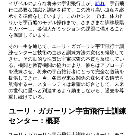
イザベルのような将来の宇宙飛行士が、
訪れ
、宇宙飛
行に必要な知識と訓練を得て、この誇り高い遺産を継
承する準備をしています。このセンターでは、体力作
りから宇宙船のモデル操作まで、さまざまな訓練段階
をカバーし、各個人がミッションの課題に備えること
を保証しています。
その一生を通じて、ユーリ・ガガーリン宇宙飛行士訓
練センターは技術の進歩と訓練方法の変化を経験して
きた。その動的な性質は宇宙探査の本質を反映してい
る。機関と教育機関の協力により、彼らはアプローチ
を洗練させ、将来の宇宙旅行者にとって完全な道筋を
提供してきた。今、各国が東西関係の変化する情勢を
航海する中、スターシティは希望の灯台として、未来
の世代に星へと到達するよう励ましながら、過去を尊
重し続けている。
ユーリ・ガガーリン宇宙飛行士訓練
センター：概要
ユーリ・ガガーリン宇宙飛行士訓練センターは、モス