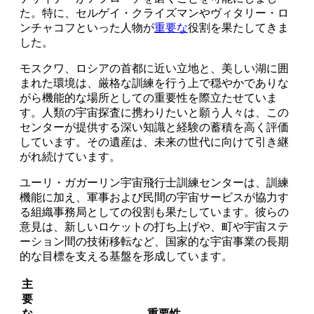
た。特に、セルゲイ・クライズマンやヴィタリー・ロ
ンチャコフといった人物が
重要な
役割を果たしてきま
した。
モスクワ、ロシアの首都に近い立地と、美しい湖に囲
まれた環境は、厳格な訓練を行う上で穏やかでありな
がら機能的な場所としての重要性を際立たせていま
す。人類の宇宙探査に携わりたいと願う人々は、この
センターが提供する深い知識と経験の蓄積を高く評価
しています。その遺産は、未来の世代に向けて引き継
がれ続けています。
ユーリ・ガガーリン宇宙飛行士訓練センターは、訓練
機能に加え、軍事および民間の宇宙サービスが協力す
る組織事務局としての役割も果たしています。彼らの
意見は、新しいロケットの打ち上げや、町や宇宙ステ
ーション間の技術移転など、国家的な宇宙事業の長期
的な目標を支える基盤を形成しています。
主
要
な
重要性