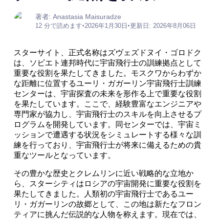
著者: Anastasia Maisuradze
12 分で読めます
•
2026年1月30日
•
更新日: 2026年8月06日
スターサイト、正式名称はズヴェズドヌイ・ゴロドク
は、ソビエト連邦時代に宇宙飛行士の訓練拠点として
重要な役割を果たしてきました。モスクワからわずか
な距離に位置するユーリ・ガガーリン宇宙飛行士訓練
センターは、宇宙探査の未来を形作る上で重要な役割
を果たしています。ここで、経験豊富なエンジニアや
専門家が協力し、宇宙飛行士のスキルを向上させるプ
ログラムを開発しています。同センターでは、宇宙ミ
ッションで遭遇する状況をシミュレートする様々な訓
練を行っており、宇宙飛行士が将来に備えるための貴
重なツールとなっています。
その豊かな歴史とクレムリンに近い戦略的な立地か
ら、スターシティはロシアの宇宙開発に重要な役割を
果たしてきました。人類初の宇宙飛行士であるユー
リ・ガガーリンの故郷として、この地は新たなフロン
ティアに挑んだ伝説的な人物を称えます。現在では、