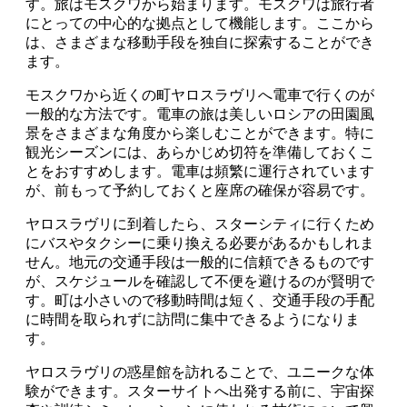
す。旅はモスクワから始まります。モスクワは旅行者
にとっての中心的な拠点として機能します。ここから
は、さまざまな移動手段を独自に探索することができ
ます。
モスクワから近くの町ヤロスラヴリへ電車で行くのが
一般的な方法です。電車の旅は美しいロシアの田園風
景をさまざまな角度から楽しむことができます。特に
観光シーズンには、あらかじめ切符を準備しておくこ
とをおすすめします。電車は頻繁に運行されています
が、前もって予約しておくと座席の確保が容易です。
ヤロスラヴリに到着したら、スターシティに行くため
にバスやタクシーに乗り換える必要があるかもしれま
せん。地元の交通手段は一般的に信頼できるものです
が、スケジュールを確認して不便を避けるのが賢明で
す。町は小さいので移動時間は短く、交通手段の手配
に時間を取られずに訪問に集中できるようになりま
す。
ヤロスラヴリの惑星館を訪れることで、ユニークな体
験ができます。スターサイトへ出発する前に、宇宙探