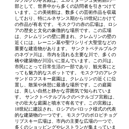
ルブルクの冬宮殿は、エルミタージュ美術館の一
部として、世界中から多くの訪問者を引きつけて
います。この美術館は、数多くの芸術作品を収蔵
しており、特にルネサンス期から19世紀にかけて
の作品が有名です。 モスクワの赤の広場は、ロシ
アの歴史と文化の象徴的な場所です。この広場
は、クレムリンの壁に囲まれ、クレムリンの壁の
近くには、レーニン墓や聖ワシリイ大聖堂などの
重要な建造物があります。 サンクトペテルブルク
のネヴァ川は、市内を流れる主要な川で、多くの
橋や建築物が川沿いに並んでいます。この川は、
市民にとって日常生活の一部であり、観光客にと
っても魅力的なスポットです。 モスクワのアレク
サンドロフスキー庭園は、クレムリンの近くに位
置し、散策や休憩に最適な場所です。この庭園
は、美しい自然と静かな雰囲気で知られていま
す。 サンクトペテルブルクのペテルゴフ宮殿は、
その壮大な庭園と噴水で有名です。この宮殿は、
18世紀に建設され、ロシアのバロック様式の代表
的な建築物の一つです。 モスクワのボロビチョグ
リブスキー広場は、市内の主要な広場の一つで、
多くのショッピングやレストランが集まっていま