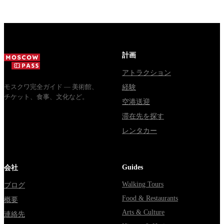
стоят
Почему
обычная
билеты, как
источники
электричка.
доехать из
расходятся в
Все способы
Москвы
днях, чем
уехать из...
через
Мавзолей
計画
Владими...
от...
アトラクション
モスクワ完全ガイド — 美術館、
経験
チケット、食事、文化など。
空港送迎
滞在先を探す
レンタカー
Guides
会社
Walking Tours
ブログ
Food & Restaurants
概要
Arts & Culture
連絡先