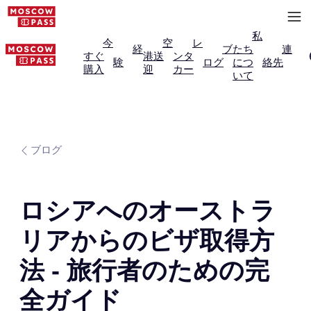
私
今
空
レ
経
ブ
たち
連
すぐ
港送
ンタ
験
ログ
につ
絡先
購入
迎
カー
いて
ブログ
ロシアへのオーストラ
リアからのビザ取得方
法 - 旅行者のための完
全ガイド