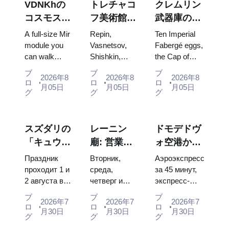
VDNKhの
トレチャコ
クレムリン
コスモス・
フ美術館の
武器庫の
パビリオ
傑作：計画
宝：ファベ
A full-size Mir
Repin,
Ten Imperial
ン：ロシア
を立てる価
ルジェの
module you
Vasnetsov,
Fabergé eggs,
can walk
Shishkin,
the Cap of
最大の宇宙
値のある絵
卵、玉座、
through, the
Vrubel, Serov
Monomakh,
博覧会内部
画
戴冠式の衣
ブ
ブ
ブ
2026年8
2026年8
2026年8
Energia–
and Surikov
the double
ロ
ロ
ロ
装
月05日
月05日
月05日
Buran model,
— the works
throne of two
グ
グ
グ
scorched
that stop
boy tsars and
descent
people, where
the coronation
capsules and
they hang,
dress of
スズダリの
レーニン
ドモデドヴ
120 pieces of
and why
Catherine...
「キュウリ
廟: 営業時
ォ空港から
flight...
booking the...
の日」
間、入場方
モスクワ市
Праздник
Вторник,
Аэроэкспресс
2026：チケ
法、そして
内へ：エア
проходит 1 и
среда,
за 45 минут,
2 августа в
четверг и
экспресс-
ット、日
クレムリン
ポートエク
Музее
суббота с
автобус за
程、モスク
との混同に
スプレス、
ブ
ブ
ブ
2026年7
2026年7
2026年7
деревянного
10:00 до
450 рублей,
ロ
ロ
ロ
ワからのア
ついての主
バス、また
月30日
月30日
月30日
зодчества.
13:00, вход
социальный
グ
グ
グ
クセス方法
な混乱点
は電車
Сколько
бесплатный.
автобус и