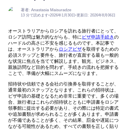
著者: Anastasia Maisuradze
13 分で読めます
•
2026年1月30日
•
更新日: 2026年8月06日
オーストラリアからロシアを訪れる旅行者にとって、
ロシア訪問は魅力的ながらも、特に
ビザ申請手続き
の
ハードルの高さに不安を感じるものです。本記事で
は、オーストラリアから
ロシアビザ
を取得するための
必須ステップと要件を、旅行者が直面する最も一般的
な状況に焦点を当てて解説します。観光、ビジネス、
親族訪問など目的を問わず、手続きの流れを把握する
ことで、準備が大幅にスムーズになります。
招待状や信頼できる会社の引換券を取得することが、
通常最初のステップとなります。これらの招待状は、
ビザ申請の基礎となるため非常に重要です。多くの場
合、旅行者はこれらの招待状とともに申請書をロシア
領事館に提出する必要があり、その際には特定の書式
や追加書類が求められることが多くあります。申請書
が不備であることが多く、その結果、罰金や遅延につ
ながる可能性があるため、すべての書類を正しく貼り