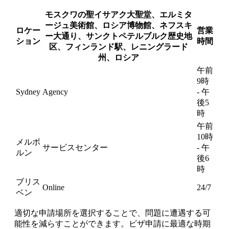
モスクワの聖イサアク大聖堂、エルミタ
ージュ美術館、ロシア博物館、ネフスキ
ロケー
営業
ー大通り、サンクトペテルブルク歴史地
ション
時間
区、フィンランド駅、レニングラード
州、ロシア
午前
9時
Sydney
Agency
- 午
後5
時
午前
10時
メルボ
サービスセンター
- 午
ルン
後6
時
ブリス
Online
24/7
ベン
適切な申請場所を選択することで、問題に遭遇する可
能性を減らすことができます。ビザ申請に最適な時期