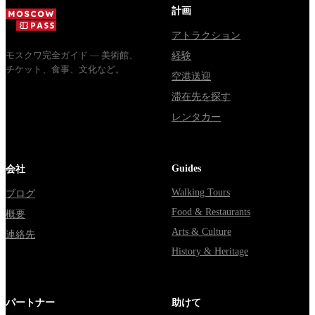
через
Мавзолей
計画
Владими...
от...
アトラクション
モスクワ完全ガイド — 美術館、
経験
チケット、食事、文化など。
空港送迎
滞在先を探す
レンタカー
Guides
会社
Walking Tours
ブログ
Food & Restaurants
概要
Arts & Culture
連絡先
History & Heritage
パートナー
助けて