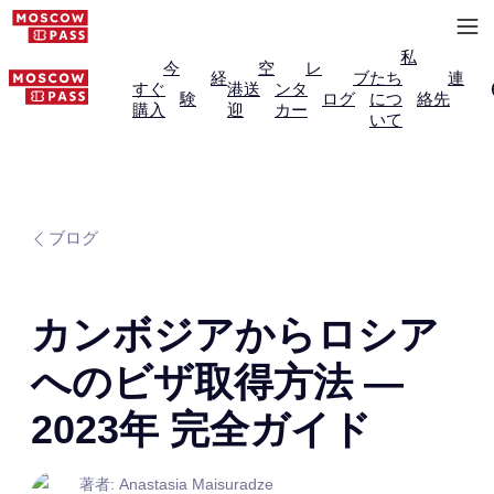
私
今
空
レ
経
ブ
たち
連
すぐ
港送
ンタ
験
ログ
につ
絡先
購入
迎
カー
いて
ブログ
カンボジアからロシア
へのビザ取得方法 —
2023年 完全ガイド
著者: Anastasia Maisuradze