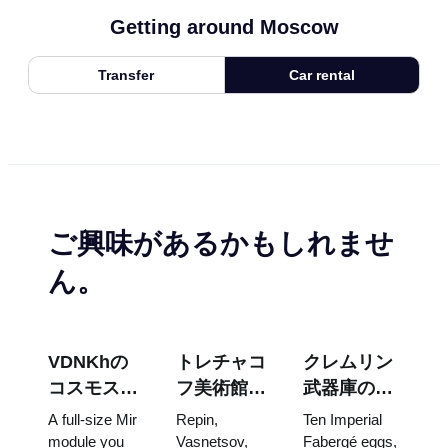
Getting around Moscow
Transfer
Car rental
ご興味があるかもしれませ
ん。
VDNKhの
トレチャコ
クレムリン
コスモス・
フ美術館の
武器庫の
パビリオ
傑作：計画
宝：ファベ
A full-size Mir
Repin,
Ten Imperial
ン：ロシア
を立てる価
ルジェの
module you
Vasnetsov,
Fabergé eggs,