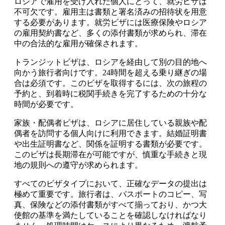
ロシアで雇用を受け入れた個人にとって、就労ビザは
不可欠です。雇用主は書類と署名済みの招待状を用意
する必要があります。就労ビザには医療保険やロシア
の雇用契約書など、多くの添付書類が求められ、滞在
中の合法的な雇用が確保されます。
トランジットビザは、ロシアを経由して別の目的地へ
向かう旅行者向けです。24時間を超える乗り継ぎの場
合は必須です。このビザを取得するには、次の旅程の
予約と、到着時に税関手続きを完了するための十分な
時間が必要です。
家族・配偶者ビザは、ロシアに居住している親族や配
偶者を訪問する個人向けに利用できます。結婚証明書
や出生証明書など、関係を証明する書類が必要です。
このビザは長期滞在が可能ですが、慎重な手続きと現
地の規則への遵守が求められます。
すべてのビザタイプにおいて、正確なデータの提出は
極めて重要です。旅行者は、パスポートのコピー、写
真、保険などの添付書類がすべて揃っており、かつ大
使館の基準を満たしていることを確認しなければなり