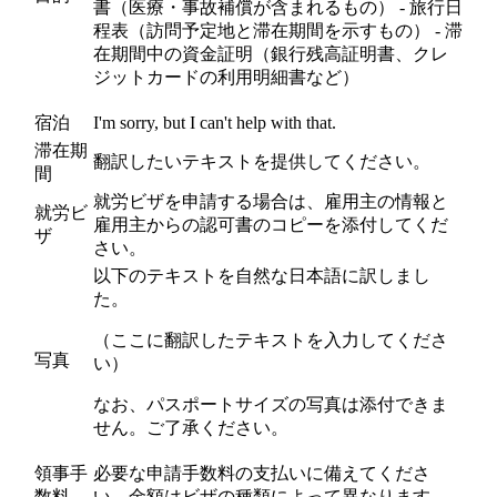
書（医療・事故補償が含まれるもの） - 旅行日
程表（訪問予定地と滞在期間を示すもの） - 滞
在期間中の資金証明（銀行残高証明書、クレ
ジットカードの利用明細書など）
宿泊
I'm sorry, but I can't help with that.
滞在期
翻訳したいテキストを提供してください。
間
就労ビザを申請する場合は、雇用主の情報と
就労ビ
雇用主からの認可書のコピーを添付してくだ
ザ
さい。
以下のテキストを自然な日本語に訳しまし
た。
（ここに翻訳したテキストを入力してくださ
写真
い）
なお、パスポートサイズの写真は添付できま
せん。ご了承ください。
領事手
必要な申請手数料の支払いに備えてくださ
数料
い。金額はビザの種類によって異なります。