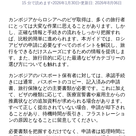
15 分で読めます
•
2026年1月30日
•
更新日: 2026年8月06日
カンボジアからロシアへのビザ取得は、多くの旅行者
にとっては大変な作業に思えることがあります。しか
し、正確な情報と手続きの流れをしっかり把握すれ
ば、比較的簡単に進められます。本ガイドでは、ロシ
アビザの申請に必要なすべてのポイントを解説し、旅
行をできるだけスムーズにするための情報を提供しま
す。また、旅行目的に応じた最適なビザカテゴリーの
選び方についても触れます。
カンボジアのパスポート保有者に対しては、承認手続
きには通常、パスポートのコピー、記入済みの申請
書、旅行保険などの主要書類が必要です。これに加え
て、ビザの種類に応じて、医療宣誓書や雇用主からの
推薦状などの追加資料が求められる場合があります。
すべて正しく提出されていない場合、申請が却下され
ることがあり、待機時間が長引き、フラストレーショ
ンの原因となることに留意してください。
必要書類を把握するだけでなく、申請者は処理時間に