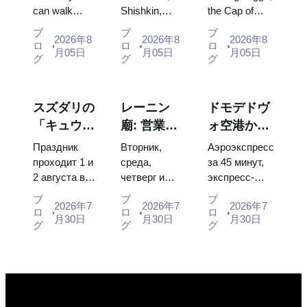
can walk
Shishkin,
the Cap of
最大の宇宙
値のある絵
卵、玉座、
through, the
Vrubel, Serov
Monomakh,
博覧会内部
画
戴冠式の衣
ブ
ブ
ブ
2026年8
2026年8
2026年8
Energia–
and Surikov
the double
ロ
ロ
ロ
装
月05日
月05日
月05日
Buran model,
— the works
throne of two
グ
グ
グ
scorched
that stop
boy tsars and
descent
people, where
the coronation
capsules and
they hang,
dress of
スズダリの
レーニン
ドモデドヴ
120 pieces of
and why
Catherine...
「キュウリ
廟: 営業時
ォ空港から
flight...
booking the...
の日」
間、入場方
モスクワ市
Праздник
Вторник,
Аэроэкспресс
2026：チケ
法、そして
内へ：エア
проходит 1 и
среда,
за 45 минут,
2 августа в
четверг и
экспресс-
ット、日
クレムリン
ポートエク
Музее
суббота с
автобус за
程、モスク
との混同に
スプレス、
ブ
ブ
ブ
2026年7
2026年7
2026年7
деревянного
10:00 до
450 рублей,
ロ
ロ
ロ
ワからのア
ついての主
バス、また
月30日
月30日
月30日
зодчества.
13:00, вход
социальный
グ
グ
グ
クセス方法
な混乱点
は電車
Сколько
бесплатный.
автобус и
стоят
Почему
обычная
билеты, как
источники
электричка.
доехать из
расходятся в
Все способы
Москвы
днях, чем
уехать из...