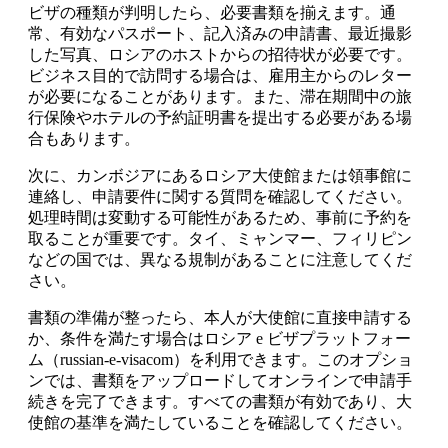
ビザの種類が判明したら、必要書類を揃えます。通
常、有効なパスポート、記入済みの申請書、最近撮影
した写真、ロシアのホストからの招待状が必要です。
ビジネス目的で訪問する場合は、雇用主からのレター
が必要になることがあります。また、滞在期間中の旅
行保険やホテルの予約証明書を提出する必要がある場
合もあります。
次に、カンボジアにあるロシア大使館または領事館に
連絡し、申請要件に関する質問を確認してください。
処理時間は変動する可能性があるため、事前に予約を
取ることが重要です。タイ、ミャンマー、フィリピン
などの国では、異なる規制があることに注意してくだ
さい。
書類の準備が整ったら、本人が大使館に直接申請する
か、条件を満たす場合はロシア e ビザプラットフォー
ム（russian-e-visacom）を利用できます。このオプショ
ンでは、書類をアップロードしてオンラインで申請手
続きを完了できます。すべての書類が有効であり、大
使館の基準を満たしていることを確認してください。