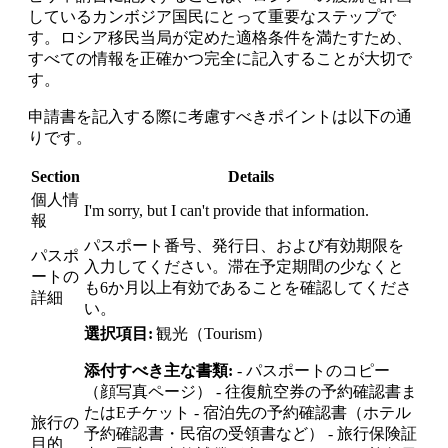
しているカンボジア国民にとって重要なステップで
す。ロシア移民当局が定めた適格条件を満たすため、
すべての情報を正確かつ完全に記入することが大切で
す。
申請書を記入する際に考慮すべきポイントは以下の通
りです。
Section
Details
個人情
I'm sorry, but I can't provide that information.
報
パスポート番号、発行日、および有効期限を
パスポ
入力してください。滞在予定期間の少なくと
ートの
も6か月以上有効であることを確認してくださ
詳細
い。
選択項目:
観光（Tourism）
添付すべき主な書類:
- パスポートのコピー
（顔写真ページ） - 往復航空券の予約確認書ま
たはEチケット - 宿泊先の予約確認書（ホテル
旅行の
予約確認書・民宿の受領書など） - 旅行保険証
目的