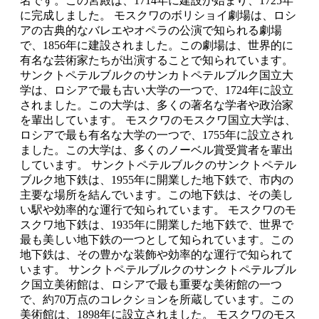
名です。この宮殿は、1714年に建設が始まり、1725年
に完成しました。 モスクワのボリショイ劇場は、ロシ
アの古典的なバレエやオペラの公演で知られる劇場
で、1856年に建設されました。この劇場は、世界的に
有名な芸術家たちが出演することで知られています。
サンクトペテルブルクのサンカトペテルブルク国立大
学は、ロシアで最も古い大学の一つで、1724年に設立
されました。この大学は、多くの著名な学者や政治家
を輩出しています。 モスクワのモスクワ国立大学は、
ロシアで最も有名な大学の一つで、1755年に設立され
ました。この大学は、多くのノーベル賞受賞者を輩出
しています。 サンクトペテルブルクのサンクトペテル
ブルク地下鉄は、1955年に開業した地下鉄で、市内の
主要な場所を結んでいます。この地下鉄は、その美し
い駅や効率的な運行で知られています。 モスクワのモ
スクワ地下鉄は、1935年に開業した地下鉄で、世界で
最も美しい地下鉄の一つとして知られています。この
地下鉄は、その豊かな装飾や効率的な運行で知られて
います。 サンクトペテルブルクのサンクトペテルブル
ク国立美術館は、ロシアで最も重要な美術館の一つ
で、約70万点のコレクションを所蔵しています。この
美術館は、1898年に設立されました。 モスクワのモス