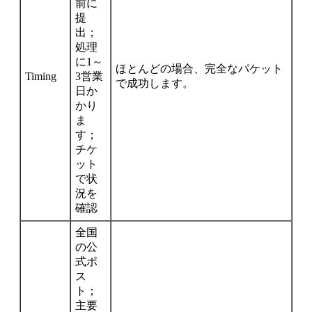
前に
提
出；
処理
に1～
ほとんどの場合、完全なパケット
Timing
3営業
で成功します。
日か
かり
ま
す；
チケ
ット
で状
況を
確認
全国
の公
式ポ
ス
ト；
主要