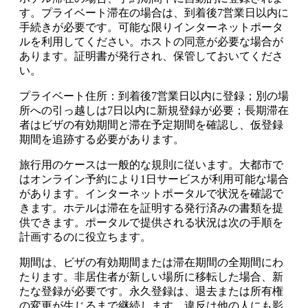
す。プライベート滞在の場合は、到着後7営業日以内に
手続きが必要です。可能な限りインターネットポータ
ルを利用してください。ホストの同意が必要な場合が
あります。証明書が発行され、保管しておいてくださ
い。
プライベート住所：到着後7営業日以内に登録；別の場
所への引っ越しは7日以内に新規登録が必要；長期滞在
者はビザの有効期間と滞在予定期間を確認し、仮登録
期間を追跡する必要があります。
旅行用のケースは一般的な規則に従います。大都市で
はオンライン予約により1日サービスが利用可能な場合
があります。インターネットポータルで状況を確認で
きます。ホテルは滞在を証明する発行済みの書類を提
供できます。ポータルで提供される状況は次の手順を
計画するのに役立ちます。
期間は、ビザの有効期間または滞在期間の全期間にわ
たります。非居住者が新しい場所に移転した場合、新
たな登録が必要です。永久登録は、退去または所有権
の変更が生じるまで継続します。違反は他の人にも影