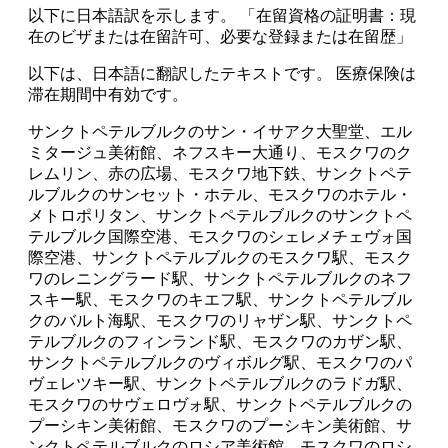
以下に日本語訳を示します。 「在留資格の証明書：現
在のビザまたは在留許可、必要な登録または在留歴」
以下は、日本語に翻訳したテキストです。 医療保険は
滞在期間中有効です。
サンクトペテルブルクのサン・イサアク大聖堂、エル
ミタージュ美術館、ネフスキー大通り、モスクワのク
レムリン、赤の広場、モスクワ地下鉄、サンクトペテ
ルブルクのサンセット・ホテル、モスクワのホテル・
メトロポリタン、サンクトペテルブルクのサンクトペ
テルブルク国際空港、モスクワのシェレメチェヴォ国
際空港、サンクトペテルブルクのモスクワ駅、モスク
ワのレニングラード駅、サンクトペテルブルクのネフ
スキー駅、モスクワのキエフ駅、サンクトペテルブル
クのバルト海駅、モスクワのリャザン駅、サンクトペ
テルブルクのフィンランド駅、モスクワのカザン駅、
サンクトペテルブルクのヴィボルグ駅、モスクワのパ
ヴェレツキー駅、サンクトペテルブルクのラドガ駅、
モスクワのサヴェロヴォ駅、サンクトペテルブルクの
プーシキン美術館、モスクワのプーシキン美術館、サ
ンクトペテルブルクのロシア美術館、モスクワのロシ