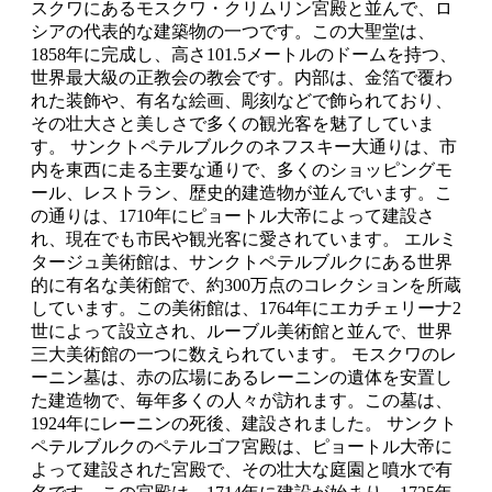
スクワにあるモスクワ・クリムリン宮殿と並んで、ロ
シアの代表的な建築物の一つです。この大聖堂は、
1858年に完成し、高さ101.5メートルのドームを持つ、
世界最大級の正教会の教会です。内部は、金箔で覆わ
れた装飾や、有名な絵画、彫刻などで飾られており、
その壮大さと美しさで多くの観光客を魅了していま
す。 サンクトペテルブルクのネフスキー大通りは、市
内を東西に走る主要な通りで、多くのショッピングモ
ール、レストラン、歴史的建造物が並んでいます。こ
の通りは、1710年にピョートル大帝によって建設さ
れ、現在でも市民や観光客に愛されています。 エルミ
タージュ美術館は、サンクトペテルブルクにある世界
的に有名な美術館で、約300万点のコレクションを所蔵
しています。この美術館は、1764年にエカチェリーナ2
世によって設立され、ルーブル美術館と並んで、世界
三大美術館の一つに数えられています。 モスクワのレ
ーニン墓は、赤の広場にあるレーニンの遺体を安置し
た建造物で、毎年多くの人々が訪れます。この墓は、
1924年にレーニンの死後、建設されました。 サンクト
ペテルブルクのペテルゴフ宮殿は、ピョートル大帝に
よって建設された宮殿で、その壮大な庭園と噴水で有