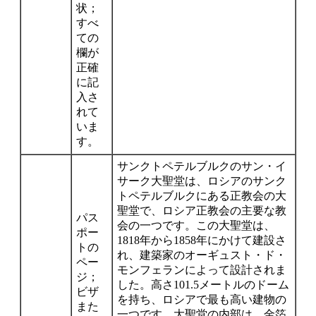
状；
すべ
ての
欄が
正確
に記
入さ
れて
いま
す。
サンクトペテルブルクのサン・イ
サーク大聖堂は、ロシアのサンク
トペテルブルクにある正教会の大
聖堂で、ロシア正教会の主要な教
パス
会の一つです。この大聖堂は、
ポー
1818年から1858年にかけて建設さ
トの
れ、建築家のオーギュスト・ド・
ペー
モンフェランによって設計されま
ジ；
した。高さ101.5メートルのドーム
ビザ
を持ち、ロシアで最も高い建物の
また
一つです。大聖堂の内部は、金箔