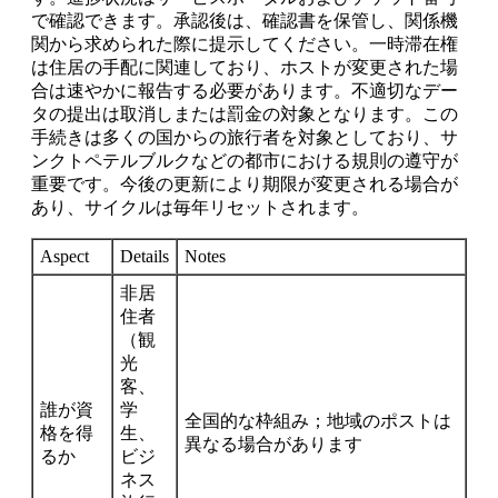
で確認できます。承認後は、確認書を保管し、関係機
関から求められた際に提示してください。一時滞在権
は住居の手配に関連しており、ホストが変更された場
合は速やかに報告する必要があります。不適切なデー
タの提出は取消しまたは罰金の対象となります。この
手続きは多くの国からの旅行者を対象としており、サ
ンクトペテルブルクなどの都市における規則の遵守が
重要です。今後の更新により期限が変更される場合が
あり、サイクルは毎年リセットされます。
Aspect
Details
Notes
非居
住者
（観
光
客、
誰が資
学
全国的な枠組み；地域のポストは
格を得
生、
異なる場合があります
るか
ビジ
ネス