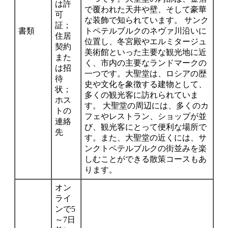
は許
で覆われた天井や壁、そして豪華
可
な装飾で知られています。 サンク
証；
書類
トペテルブルクのネヴァ川沿いに
住居
位置し、冬宮殿やエルミタージュ
契約
美術館といった主要な観光地に近
また
く、市内の主要なランドマークの
は招
一つです。大聖堂は、ロシアの歴
待
史や文化を象徴する建物として、
状；
多くの観光客に訪れられていま
ホス
す。 大聖堂の周辺には、多くのカ
トの
フェやレストラン、ショップが並
連絡
び、観光客にとって便利な場所で
先
す。また、大聖堂の近くには、サ
ンクトペテルブルクの街並みを楽
しむことができる散策コースもあ
ります。
オン
ライ
ンで5
～7日