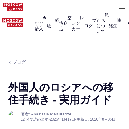
私
今
空
レ
経
ブ
たち
連
すぐ
港送
ンタ
験
ログ
につ
絡先
購入
迎
カー
いて
ブログ
外国人のロシアへの移
住手続き - 実用ガイド
著者: Anastasia Maisuradze
12 分で読めます
•
2026年1月17日
•
更新日: 2026年8月06日