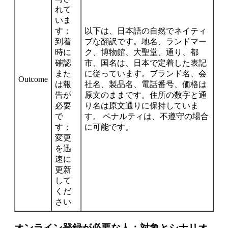
れて
いま
す；
以下は、日本語の自然でネイティ
到着
ブな翻訳です。地名、ランドマー
時に
ク、博物館、大聖堂、通り、都
確認
市、国名は、日本で定着した表記
また
に従っています。ブランド名、会
Outcome
は報
社名、製品名、電話番号、価格は
告が
原文のままです。住所の数字と通
必要
り名は原文通りに保持していま
で
す。 ペナルティは、不遵守の場合
す；
に可能です。
変更
を迅
速に
更新
して
くだ
さい
オンライン登録が必要な人：対象とシナリオ