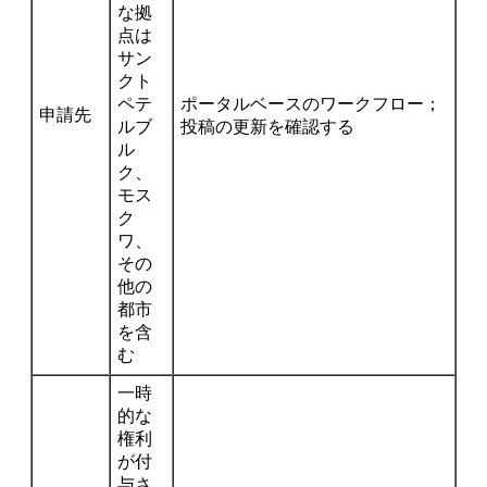
な拠
点は
サン
クト
ペテ
ポータルベースのワークフロー；
申請先
ルブ
投稿の更新を確認する
ル
ク、
モス
ク
ワ、
その
他の
都市
を含
む
一時
的な
権利
が付
与さ