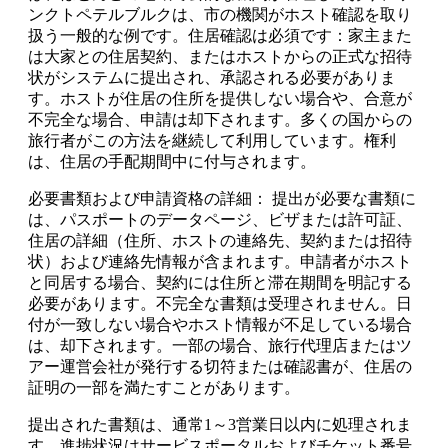
ンクトペテルブルクは、市の機関がホスト確認を取り
扱う一般的な例です。住居確認は必須です：家主また
は大家との住居契約、またはホストからの正式な招待
状がシステムに提出され、承認される必要がありま
す。ホストが住居の住所を提供しない場合や、合意が
不完全な場合、申請は却下されます。多くの国からの
旅行者がこの方法を継続して利用しています。権利
は、住居の手配期間中に付与されます。
必要書類および申請資格の詳細： 提出が必要な書類に
は、パスポートのデータページ、ビザまたは許可証、
住居の詳細（住所、ホストの連絡先、契約または招待
状）および連絡先情報が含まれます。申請者がホスト
と同居する場合、契約には住所と滞在期間を明記する
必要があります。不完全な書類は受理されません。日
付が一致しない場合やホスト情報が不足している場合
は、却下されます。一部の場合、旅行代理店またはツ
アー運営会社が発行する切符または確認書が、住居の
証明の一部を満たすことがあります。
提出された書類は、通常1～3営業日以内に処理されま
す。進捗状況はサービスポータルおよびチケット番号