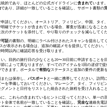
伝統的であり、ほとんどの公式ガイドラインに
含まれて
います
効
であり、詳細が一致していることを確認し、サポート書類の
で申請してください。オーストリア、フィリピン、中国、タイ
が明確でチケットが含まれている場合、審査が迅速になること
は次のチケットを添付して、やり取りのチェックを減らしてく
許可証
の書類の、明確にラベル付けされたスキャンを提出して
スが表示される場合は、追加の確認メモを提供してください。
72時間以内に確認応答を受け取ります。
い。目的の旅行日の少なくとも20〜30日前に申請することを
季節によって異なりますが、すべてのアイテムを1回の
送信
で提
ができます。ポータルで
有効な
ステータスと追加の要件の更新
刷または保存し、
パスポート
と一緒に携帯してください。訪問
ピーを準備しておいてください。マレーシア、タイ、フィリピ
セグメントと日付をリストした統合された旅程を受け入れるこ
めに、これらの含まれているヒントに従ってください。単一の
ント全体で名前が一致していることを確認し、
完全な
連絡先電