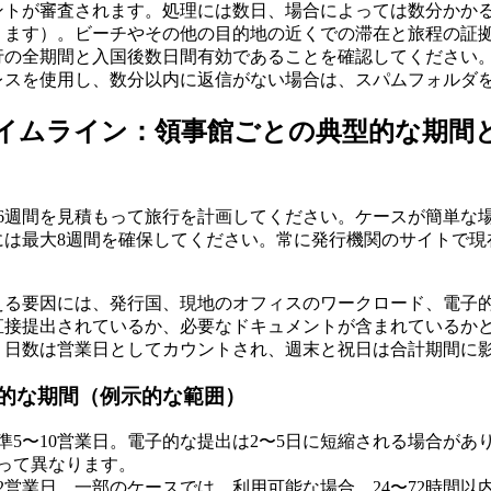
ントが審査されます。処理には数日、場合によっては数分かか
ります）。ビーチやその他の目的地の近くでの滞在と旅程の証
行の全期間と入国後数日間有効であることを確認してください
レスを使用し、数分以内に返信がない場合は、スパムフォルダ
イムライン：領事館ごとの典型的な期間
6週間を見積もって旅行を計画してください。ケースが簡単な場
には最大8週間を確保してください。常に発行機関のサイトで現
える要因には、発行国、現地のオフィスのワークロード、電子
直接提出されているか、必要なドキュメントが含まれているか
、日数は営業日としてカウントされ、週末と祝日は合計期間に
的な期間（例示的な範囲）
準5〜10営業日。電子的な提出は2〜5日に短縮される場合があ
って異なります。
12営業日。一部のケースでは、利用可能な場合、24〜72時間以