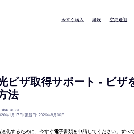
今すぐ購入
経験
空港送迎
光ビザ取得サポート - ビザ
方法
aisuradze
026年1月17日
•
更新日: 2026年8月06日
迅速化するために、今すぐ
電子
書類を申請してください。
すべ