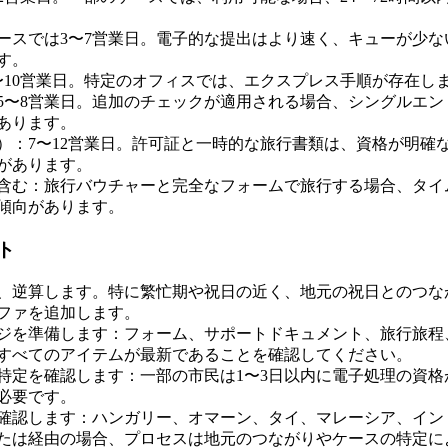
ースでは3〜7営業日。電子的な提出はより速く、キューが少な
す。
〜10営業日。特定のオフィスでは、エクスプレス手順が存在し
5〜8営業日。追加のチェックが適用される場合、シングルエン
あります。
）：7〜12営業日。許可証と一時的な旅行書類は、資格が明確な
があります。
含む：旅行バウチャーと完全なフォームで旅行する場合、タイ
傾向があります。
ト
、逆算します。特に繁忙期や祝日の近く、地元の祝日とのつな
ファを追加します。
ジを準備します：フォーム、サポートドキュメント、旅行旅程
すべてのアイテムが最新であることを確認してください。
特定を確認します：一部の市民は1〜3日以内に電子処理の資格
必要です。
確認します：ハンガリー、オマーン、タイ、マレーシア、イン
たは経由の場合、プロセスは地元のつながりやケースの特定に