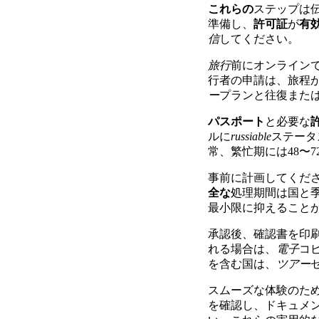
これらの
ステップは
準備し、
許可証
が
有
信
してください。
旅行
前にオンライン
行者の申請は、旅程
ー
プランと往復また
パスポート
と必要な
ルに
russiable
ステータ
常、繁忙期には48〜
事前に計画してくださ
全な
処理期間は国と
最小限に抑えること
承認後、確認書を印
れる場合は、
電子
コ
を含む国は、
ツアー
スムーズな体験のた
を確認し、ドキュメ