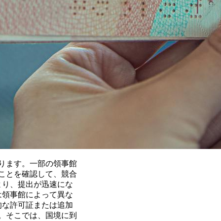
ります。一部の領事館
ことを確認して、競合
より、提出が迅速にな
は領事館によって異な
的な許可証または追加
。そこでは、国境に到