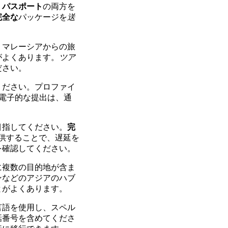
。
パスポート
の両方を
完全な
パッケージを
送
、マレーシアからの旅
がよくあります。
ツア
ださい。
ください。プロファイ
電子的な提出は、通
目指してください。
完
供することで、遅延を
を確認してください。
に複数の目的地が含ま
ンなどのアジアのハブ
とがよくあります。
言語を使用し、スペル
話番号を含めてくださ