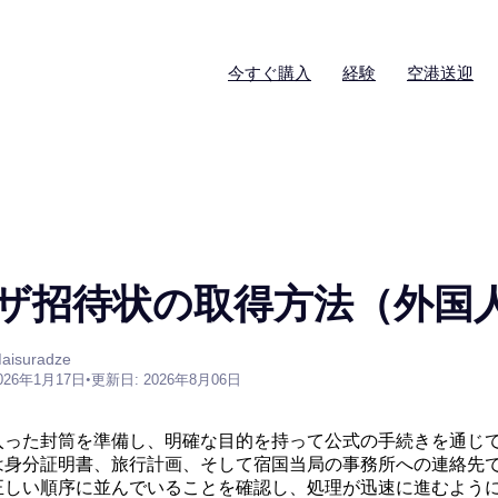
今すぐ購入
経験
空港送迎
ザ招待状の取得方法（外国
aisuradze
026年1月17日
•
更新日: 2026年8月06日
入った封筒を準備し、明確な目的を持って公式の手続きを通じ
は身分証明書、旅行計画、そして宿国当局の事務所への連絡先
正しい順序に並んでいることを確認し、処理が迅速に進むよう