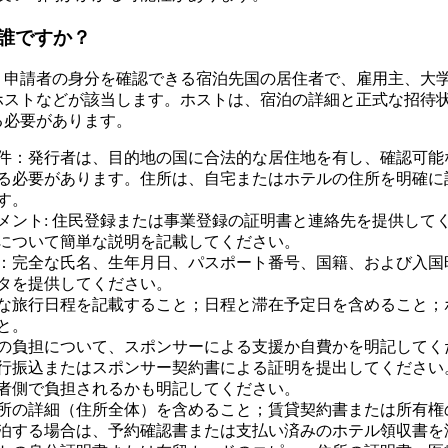
誰ですか？
、申請者の身分を確認できる宿泊先国の居住者で、雇用主、大
ホストなどが該当します。ホストは、宿泊の詳細と正式な招待
る必要があります。
件：発行者は、目的地の国に合法的な居住地を有し、確認可能
る必要があります。住所は、自宅またはホテルの住所を明確に
す。
メント: 住民登録または事業登録の証明書と連絡先を提供して
について簡単な説明を記載してください。
：完全な氏名、生年月日、パスポート番号、国籍、および入国
タを提供してください。
な旅行日程を記載すること；日程と滞在予定日を含めること；
と。
の負担について、スポンサーによる支援か自費かを明記してく
行振込またはスポンサー契約書による証明を提出してください
者側で負担されるかも明記してください。
所の詳細（住所全体）を含めること；賃貸契約書または所有権
泊する場合は、予約確認書または支払い済みのホテル領収書を