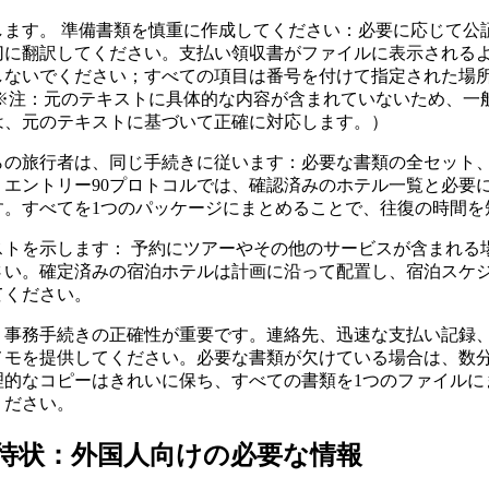
します。 準備書類を慎重に作成してください：必要に応じて公
切に翻訳してください。支払い領収書がファイルに表示される
しないでください；すべての項目は番号を付けて指定された場
（※注：元のテキストに具体的な内容が含まれていないため、一
は、元のテキストに基づいて正確に対応します。）
らの旅行者は、同じ手続きに従います：必要な書類の全セット
。エントリー90プロトコルでは、確認済みのホテル一覧と必要
す。すべてを1つのパッケージにまとめることで、往復の時間を
ストを示します： 予約にツアーやその他のサービスが含まれる
さい。確定済みの宿泊ホテルは計画に沿って配置し、宿泊スケ
てください。
、事務手続きの正確性が重要です。連絡先、迅速な支払い記録
メモを提供してください。必要な書類が欠けている場合は、数
理的なコピーはきれいに保ち、すべての書類を1つのファイルに
ください。
待状：外国人向けの必要な情報