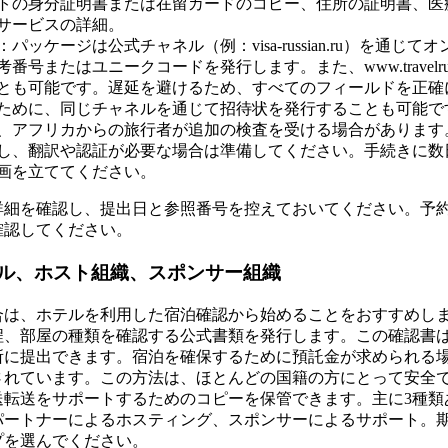
トの身分証明書または在留カードのコピー、住所の証明書、医
サービスの詳細。
パッケージは公式チャネル（例：visa-russian.ru）を通じ
番号またはユニークコードを発行します。また、www.travelrus
とも可能です。遅延を避けるため、すべてのフィールドを正確
ために、同じチャネルを通じて招待状を発行することも可能で
、アフリカからの旅行者が追加の検査を受ける場合があります
し、翻訳や認証が必要な場合は準備してください。手続きに数
画を立ててください。
詳細を確認し、提出日と参照番号を控えておいてください。予
確認してください。
ル、ホスト組織、スポンサー組織
合は、ホテルを利用した宿泊確認から始めることをおすすめし
程、部屋の種類を確認する公式書類を発行します。この確認書
所に提出できます。宿泊を確保するために預託金が求められる
されています。この方法は、ほとんどの国籍の方にとって安全
送転送をサポートするためのコピーを保管できます。主に3種類
パートナーによるホスティング、スポンサーによるサポート。
プを選んでください。