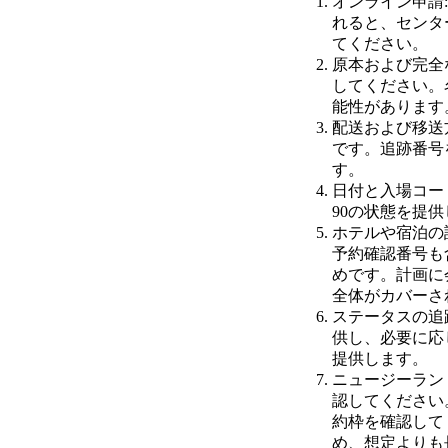
オンライン申請
れると、センタ
てください。
原本および完全
してください。
能性があります
配送および移送
です。追跡番号
す。
日付と入場コー
90の状態を提
ホテルや宿泊の
予約確認番号も
めです。計画に
全体がカバーさ
ステータスの追
供し、必要に応
提供します。
ニュージーラン
認してください。
約枠を確認して
め、想定よりも