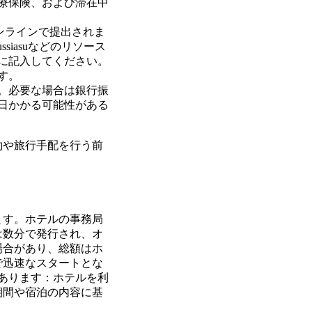
療保険、および滞在中
てオンラインで提出されま
siasuなどのリソース
に記入してください。
す。
。必要な場合は銀行振
日かかる可能性がある
約や旅行手配を行う前
ます。ホテルの事務局
は数分で発行され、オ
場合があり、総額はホ
で迅速なスタートとな
あります：ホテルを利
期間や宿泊の内容に基