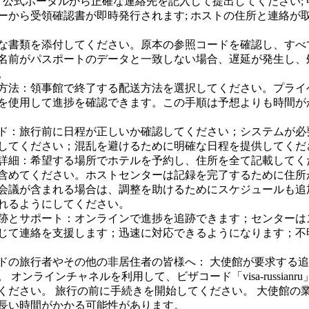
: 公式ポータルから正確な連絡先を記入して提出してください;
ーから受領確認書が即時発行されます; ホストの住所と連絡が
な書類を添付してください。原本の参照コードを確認し、すべ
名前がパスポートのデータと一致しない場合、遅延が発生し、
。
方法：領事館で終了する配送方法を選択してください。プライ
を使用して進捗を確認できます。この手順は予想よりも時間が
ド：旅行前に日程が正しいか確認してください；システムが必
供してください；混乱を避けるために明確な日程を提供してくだ
詳細：希望する場所でホテルを予約し、住所を全て記載してく
含めてください。ホストセンターは記録を完了するために住所
会議が含まれる場合は、調整を助けるためにスケジュールも追
れるようにしてください。
跡とサポート：オンラインで進捗を追跡できます；センターは
じて連絡を支援します；迅速に対応できるようになります；不
ドの旅行者やその他の非居住者の皆様へ： 大使館が要求する
 オンラインチャネルを利用して、ビザコード「visa-russian
ください。 旅行の前に手続きを開始してください。 大使館の
長い時間がかかる可能性があります。