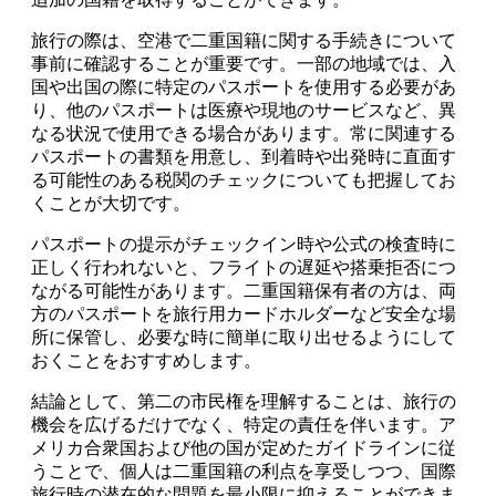
旅行の際は、空港で二重国籍に関する手続きについて
事前に確認することが重要です。一部の地域では、入
国や出国の際に特定のパスポートを使用する必要があ
り、他のパスポートは医療や現地のサービスなど、異
なる状況で使用できる場合があります。常に関連する
パスポートの書類を用意し、到着時や出発時に直面す
る可能性のある税関のチェックについても把握してお
くことが大切です。
パスポートの提示がチェックイン時や公式の検査時に
正しく行われないと、フライトの遅延や搭乗拒否につ
ながる可能性があります。二重国籍保有者の方は、両
方のパスポートを旅行用カードホルダーなど安全な場
所に保管し、必要な時に簡単に取り出せるようにして
おくことをおすすめします。
結論として、第二の市民権を理解することは、旅行の
機会を広げるだけでなく、特定の責任を伴います。ア
メリカ合衆国および他の国が定めたガイドラインに従
うことで、個人は二重国籍の利点を享受しつつ、国際
旅行時の潜在的な問題を最小限に抑えることができま