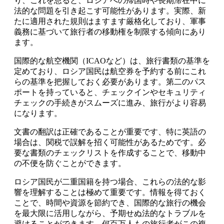
り、これを怠ると、ロシアへの帰国時や長期滞在中に
法的な問題を引き起こす可能性があります。実際、新
たに適用された規則はますます厳格化しており、軍事
義務に基づいて旅行者の移動権を制限する傾向にあり
ます。
国際的な航空機関（ICAOなど）は、旅行書類の基準を
定めており、ロシア国民は航空券を予約する前にこれ
らの基準を把握しておく必要があります。第二のパス
ポートを持っていると、チェックインやセキュリティ
チェックの手続きがスムーズに進み、旅行がより容易
になります。
文書の翻訳は正確であることが重要です、特に英語の
場合は、関税で誤解を招く可能性があるためです。必
要な書類のチェックリストを作成することで、移動中
の不便を防ぐことができます。
ロシア国民が二重国籍を持つ場合、これらの法的な影
響を理解することは極めて重要です。情報を得ておく
ことで、時間や資源を節約でき、国際的な旅行の機会
を最大限に活用しながら、予期せぬ法的なトラブルを
避けることができます。何百万人もの旅行者がこの複