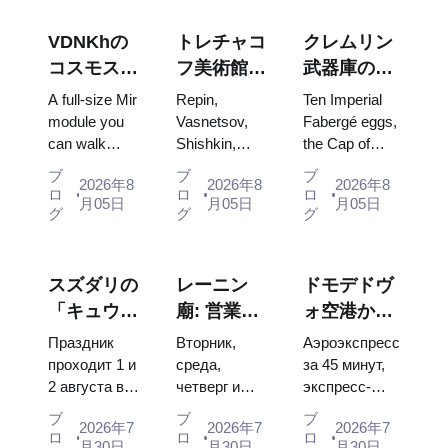
VDNKhの
トレチャコ
クレムリン
コスモス・
フ美術館の
武器庫の
パビリオ
傑作：計画
宝：ファベ
A full-size Mir
Repin,
Ten Imperial
ン：ロシア
を立てる価
ルジェの
module you
Vasnetsov,
Fabergé eggs,
can walk
Shishkin,
the Cap of
最大の宇宙
値のある絵
卵、玉座、
through, the
Vrubel, Serov
Monomakh,
博覧会内部
画
戴冠式の衣
ブ
ブ
ブ
2026年8
2026年8
2026年8
Energia–
and Surikov
the double
ロ
ロ
ロ
装
月05日
月05日
月05日
Buran model,
— the works
throne of two
グ
グ
グ
scorched
that stop
boy tsars and
descent
people, where
the coronation
capsules and
they hang,
dress of
スズダリの
レーニン
ドモデドヴ
120 pieces of
and why
Catherine...
「キュウリ
廟: 営業時
ォ空港から
flight...
booking the...
の日」
間、入場方
モスクワ市
Праздник
Вторник,
Аэроэкспресс
2026：チケ
法、そして
内へ：エア
проходит 1 и
среда,
за 45 минут,
2 августа в
четверг и
экспресс-
ット、日
クレムリン
ポートエク
Музее
суббота с
автобус за
程、モスク
との混同に
スプレス、
ブ
ブ
ブ
2026年7
2026年7
2026年7
деревянного
10:00 до
450 рублей,
ロ
ロ
ロ
ワからのア
ついての主
バス、また
月30日
月30日
月30日