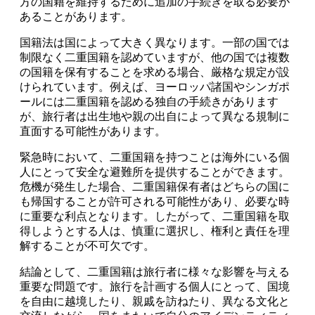
方の国籍を維持するために追加の手続きを取る必要が
あることがあります。
国籍法は国によって大きく異なります。一部の国では
制限なく二重国籍を認めていますが、他の国では複数
の国籍を保有することを求める場合、厳格な規定が設
けられています。例えば、ヨーロッパ諸国やシンガポ
ールには二重国籍を認める独自の手続きがあります
が、旅行者は出生地や親の出自によって異なる規制に
直面する可能性があります。
緊急時において、二重国籍を持つことは海外にいる個
人にとって安全な避難所を提供することができます。
危機が発生した場合、二重国籍保有者はどちらの国に
も帰国することが許可される可能性があり、必要な時
に重要な利点となります。したがって、二重国籍を取
得しようとする人は、慎重に選択し、権利と責任を理
解することが不可欠です。
結論として、二重国籍は旅行者に様々な影響を与える
重要な問題です。旅行を計画する個人にとって、国境
を自由に越境したり、親戚を訪ねたり、異なる文化と