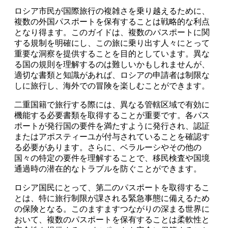
ロシア市民が国際旅行の複雑さを乗り越えるために、
複数の外国パスポートを保有することは戦略的な利点
となり得ます。このガイドは、複数のパスポートに関
する規制を明確にし、この旅に乗り出す人々にとって
重要な洞察を提供することを目的としています。異な
る国の規則を理解するのは難しいかもしれませんが、
適切な書類と知識があれば、ロシアの申請者は制限な
しに旅行し、海外での冒険を楽しむことができます。
二重国籍で旅行する際には、異なる管轄区域で有効に
機能する必要書類を取得することが重要です。各パス
ポートが発行国の要件を満たすように発行され、認証
またはアポスティーユが付与されていることを確認す
る必要があります。さらに、ベラルーシやその他の
国々の特定の要件を理解することで、移民検査や国境
通過時の潜在的なトラブルを防ぐことができます。
ロシア国民にとって、第二のパスポートを取得するこ
とは、特に旅行制限が課される緊急事態に備えるため
の保険となる。このますますつながりの深まる世界に
おいて、複数のパスポートを保有することは柔軟性と