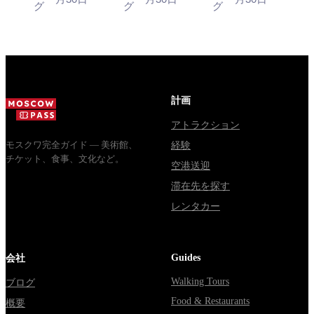
зодчества.
13:00, вход
социальный
グ
グ
グ
クセス方法
な混乱点
は電車
Сколько
бесплатный.
автобус и
стоят
Почему
обычная
билеты, как
источники
электричка.
доехать из
расходятся в
Все способы
Москвы
днях, чем
уехать из...
через
Мавзолей
計画
Владими...
от...
アトラクション
モスクワ完全ガイド — 美術館、
経験
チケット、食事、文化など。
空港送迎
滞在先を探す
レンタカー
Guides
会社
Walking Tours
ブログ
Food & Restaurants
概要