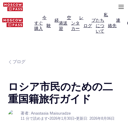
私
今
空
レ
経
ブ
たち
連
すぐ
港送
ンタ
験
ログ
につ
絡先
購入
迎
カー
いて
ブログ
ロシア市民のための二
重国籍旅行ガイド
著者: Anastasia Maisuradze
11 分で読めます
•
2026年1月30日
•
更新日: 2026年8月06日