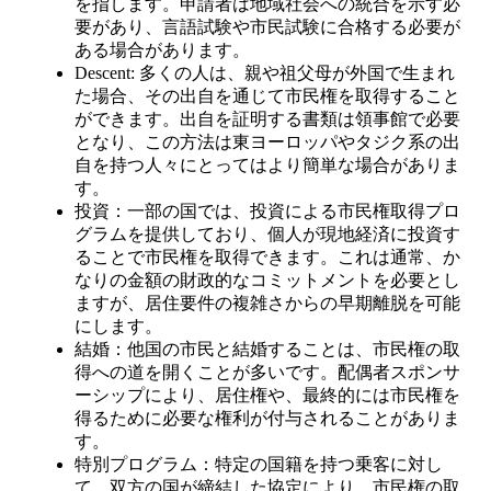
を指します。申請者は地域社会への統合を示す必
要があり、言語試験や市民試験に合格する必要が
ある場合があります。
Descent: 多くの人は、親や祖父母が外国で生まれ
た場合、その出自を通じて市民権を取得すること
ができます。出自を証明する書類は領事館で必要
となり、この方法は東ヨーロッパやタジク系の出
自を持つ人々にとってはより簡単な場合がありま
す。
投資：一部の国では、投資による市民権取得プロ
グラムを提供しており、個人が現地経済に投資す
ることで市民権を取得できます。これは通常、か
なりの金額の財政的なコミットメントを必要とし
ますが、居住要件の複雑さからの早期離脱を可能
にします。
結婚：他国の市民と結婚することは、市民権の取
得への道を開くことが多いです。配偶者スポンサ
ーシップにより、居住権や、最終的には市民権を
得るために必要な権利が付与されることがありま
す。
特別プログラム：特定の国籍を持つ乗客に対し
て、双方の国が締結した協定により、市民権の取