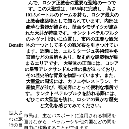
んで、ロシア正教会の重要な聖地の一つで
す。この大聖堂は、1858年に完成し、高さ
101.5メートルのドームを持ち、ロシア最大の
正教会建築物として知られています。内部は
豪華な装飾が施され、壁画やモザイクが施さ
れた天井が特徴です。
サンクトペテルブルク
のネヴァ川沿いに位置し、市内の主要な観光
Benefit
地の一つとして多くの観光客を引きつけてい
ます。近隣には、エルミタージュ美術館や冬
宮殿などの名所もあり、歴史的な建築物が集
まるエリアです。
大聖堂の正面には、ロシア
の皇帝アレクサンドル2世の像が立っており、
その歴史的な背景を物語っています。また、
大聖堂の周辺には、カフェやレストラン、土
産物店が並び、観光客にとって便利な場所で
す。
サンクトペテルブルクを訪れる際には、
ぜひこの大聖堂を訪れ、ロシアの豊かな歴史
と文化を感じてみてください。
拡大さ
市民は、主なパスポートに適用される制限を
れた旅
避けながら、ベラルーシや他の国などの間を
行の自
自由に移動することができます。