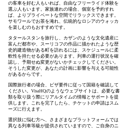
の客車を好む人もいれば、自由なフリーライド体験を
選ぶ人もいます。家族連れの場合、個室を予約すれ
ば、よりプライベートな空間でリラックスできます。
サモワールでお茶を淹れ、伝統的なロシアのウォッカ
を楽しむのもおすすめです。
タタールスタンを旅行し、カザンのような文化遺産に
富んだ都市や、スーリコフの作品に描かれたような歴
史的建造物がある町を訪れるには、スケジュールに柔
軟性を持たせる必要があります。列車の運行状況を確
認し、予期せぬ変更がないかチェックしてください。
そうした変更が、あなたの計画に影響を与える可能性
があるからです。
国際旅行者の場合、ビザ要件に従って国籍を確認して
ください。VisaHQのようなウェブサイトは、必要な書
類を取り扱う際にリアルタイムの情報とサポートを提
供します。これを完了したら、チケットの申請はスム
ーズに行えます。
選択肢に悩む方へ、さまざまなプラットフォームでは
異なる列車等級が提供されていますので、ご自身のニ