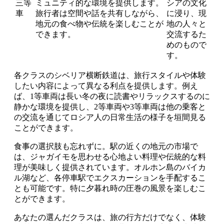
三等
ミュニティ的な環境を提供します。
シアの文化
車
旅行者は空間や話を共有しながら、
に浸り、現
地元の食べ物や伝統を楽しむことが
地の人々と
できます。
交流するた
めのもので
す。
各クラスのシベリア横断鉄道は、旅行スタイルや体験
したい内容によって異なる利点を提供します。例え
ば、1等車両は長い冬の夜に読書やリラックスするのに
静かな環境を提供し、2等車両や3等車両は他の乗客と
の交流を通じてロシア人の日常生活の様子を垣間見る
ことができます。
食事の選択肢も忘れずに。駅の近くの地元の市場で
は、ジャガイモを思わせる心地よい料理や伝統的な料
理が美味しく提供されています。オルホン島のバイカ
ル湖など、各停車駅でエクスカーションを手配するこ
とも可能です。特に夕暮れ時の圧巻の風景を楽しむこ
とができます。
あなたの選んだクラスは、旅の行方だけでなく、体験