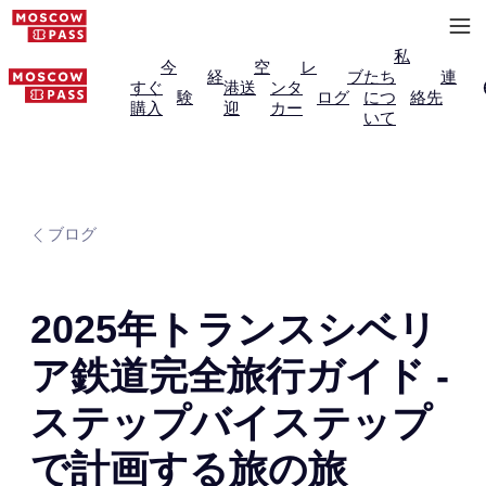
私
今
空
レ
経
ブ
たち
連
すぐ
港送
ンタ
験
ログ
につ
絡先
購入
迎
カー
いて
ブログ
2025年トランスシベリ
ア鉄道完全旅行ガイド -
ステップバイステップ
で計画する旅の旅