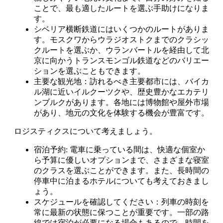
ことで、最も適したルートを選ぶ手助けになりま
す。
シベリア横断鉄道にはいくつかのルートがありま
す。モスクワからウラジオストクまでのクラシッ
クルートを選ぶか、ウランバートルを経由して北
京に向かうトランスモンゴル鉄道などのバリエー
ションを選ぶこともできます。
主要な観光地：訪れるべき主要都市には、バイカ
ル湖に近いイルクーツクや、歴史豊かなエカテリ
ンブルクがあります。各地には博物館や屋外市場
があり、地元の文化を体験する機会が豊富です。
ロジスティクスについて考えましょう。
宿泊予約: 電車に乗っている間は、快適な個室か
ら予算に優しいオプションまで、さまざまな寝室
のクラスを選ぶことができます。また、長時間の
停車中に泊まるホテルについても考えておきまし
ょう。
スケジュールを確認してください：列車の時刻を
常に最新の状態に保つことが重要です。一部の路
線では宿泊が必要になる場合もあるので、時間を