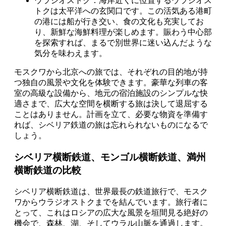
ウラジオストク：海岸近くに位置するウラジオス
トクは太平洋への玄関口です。この活気ある港町
の港には船が行き交い、食の文化も充実してお
り、新鮮な海鮮料理が楽しめます。賑わう中心部
を探索すれば、まるで別世界に迷い込んだような
気分を味わえます。
モスクワから北京への旅では、それぞれの目的地が持
つ独自の風景や文化を体験できます。豪華な列車の客
室の高級な設備から、地元の宿泊施設のシンプルな快
適さまで、広大な空間を横断する旅は決して退屈する
ことはありません。計画を立て、必要な物資を準備す
れば、シベリア鉄道の旅は忘れられないものになるで
しょう。
シベリア横断鉄道、モンゴル横断鉄道、満州
横断鉄道の比較
シベリア横断鉄道は、世界最長の鉄道旅行で、モスク
ワからウラジオストクまでを結んでいます。旅行者に
とって、これはロシアの広大な風景を垣間見る絶好の
機会で、森林、湖、そしてウラル山脈を通過します。