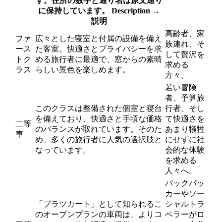
す。住所の数字と通り名は原文通り
に保持しています。
Description
→
説明
高齢者、家
ファ
広々とした寝室と付属の設備を備え
族連れ、そ
ース
た客室。快適さとプライバシーを求
して贅沢を
トク
める旅行者に最適で、窓からの素晴
求める
ラス
らしい景色を楽しめます。
方々。
若い冒険
者、予算旅
このクラスは整備された個室と寝台
行者、そし
を備えており、快適さと手頃な価格
て快適さを
二等
のバランスが取れています。そのた
あまり犠牲
車
め、多くの旅行者に人気の選択肢と
にせずに社
なっています。
会的な体験
を求める
人々へ。
バックパッ
カーやソー
「プラツカート」として知られるこ
シャルトラ
のオープンプランの車両は、よりコ
ベラーがロ