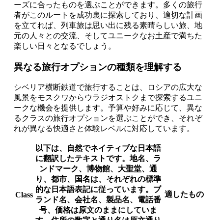
ーズに合ったものを選ぶことができます。多くの旅行
者がこのルートを成功裏に探索しており、適切な計画
を立てれば、列車旅は思い出に残る素晴らしい旅、地
元の人々との交流、そしてユニークなお土産で満ちた
楽しい日々となるでしょう。
異なる旅行オプションの種類を理解する
シベリア横断鉄道で旅行することは、ロシアの広大な
風景をモスクワからウラジオストクまで探索するユニ
ークな機会を提供します。予算や好みに応じて、異な
るクラスの旅行オプションを選ぶことができ、それぞ
れが異なる快適さと体験レベルに対応しています。
以下は、自然でネイティブな日本語
に翻訳したテキストです。地名、ラ
ンドマーク、博物館、大聖堂、通
り、都市、国名は、それぞれの標準
的な日本語表記に従っています。ブ
適したもの
Class
ランド名、会社名、製品名、電話番
号、価格は原文のままにしていま