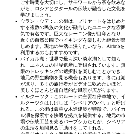
ごす時間を大切にし、サモワールから茶を飲みな
がら、ロシアとタタールの伝統が融合した文化を
学びましょう。
ウラン・ウデ：この街は、ブリヤートをはじめと
する複数の民族の文化が融合したユニークな雰囲
気で有名です。巨大なレーニン像が目印となり、
近くの自然公園でハイキングを楽しむと絶景が楽
しめます。現地の生活に浸りたいなら、Airbnbを
利用するのもおすすめです。
バイカル湖：世界で最も深い淡水湖として知ら
れ、ユネスコの世界遺産に登録されています。無
限のトレッキングの選択肢を楽しむことができ、
地元の野生動物を見る機会もあります。冬には湖
が凍り、多くの旅行者がビデオに収めたいほど、
美しくほとんど超自然的な風景が広がります。
イルクーツク：このルートの主要な停車地で、イ
ルクーツクはしばしば「シベリアのパリ」と呼ば
れる。この街は豪華な木造建築が特徴で、バイカ
ル湖を探索する快適な拠点を提供する。地元の市
場や伝統工芸を売るバーブシカたちが、シベリア
の生活を垣間見る手助けをしてくれる。