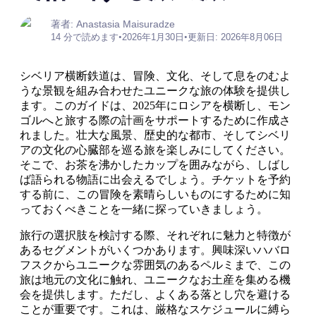
著者: Anastasia Maisuradze
14 分で読めます
•
2026年1月30日
•
更新日: 2026年8月06日
シベリア横断鉄道は、冒険、文化、そして息をのむよ
うな景観を組み合わせたユニークな旅の体験を提供し
ます。このガイドは、2025年にロシアを横断し、モン
ゴルへと旅する際の計画をサポートするために作成さ
れました。壮大な風景、歴史的な都市、そしてシベリ
アの文化の心臓部を巡る旅を楽しみにしてください。
そこで、お茶を沸かしたカップを囲みながら、しばし
ば語られる物語に出会えるでしょう。チケットを予約
する前に、この冒険を素晴らしいものにするために知
っておくべきことを一緒に探っていきましょう。
旅行の選択肢を検討する際、それぞれに魅力と特徴が
あるセグメントがいくつかあります。興味深いハバロ
フスクからユニークな雰囲気のあるペルミまで、この
旅は地元の文化に触れ、ユニークなお土産を集める機
会を提供します。ただし、よくある落とし穴を避ける
ことが重要です。これは、厳格なスケジュールに縛ら