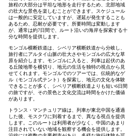
旅程の大部分は平坦な地形を走行するため、北部地域
の壮大な景色を楽しむことができます。スケジュール
は一般的に安定していますが、遅延が発生することも
あるため、忍耐が必要です。所要時間は変動します
が、通常は約7日間で、ルート沿いの海岸を探索する十
分な時間を提供します。
モンゴル横断鉄道は、シベリア横断鉄道から分岐し、
旅行者にアルタイ山脈の壮大さやモンゴルの広大な草
原を紹介します。モンゴルに入ると、列車は起伏のあ
る丘陵地帯を横切り、地元の生活を独特の視点から見
せてくれます。モンゴルでのツアーでは、伝統的なゲ
ル（モンゴル式テント）を探索し、地元の文化を体験
できることが多く、シベリア横断鉄道よりも短い6日間
の旅ですが、その景色と文化交流は時間をかけた価値
があります。
トランス・マンチュリア線は、列車が東北中国を通過
した後、モスクワに到着するまで、異なる視点を提供
します。このルートは利用者が少なく、中国のあまり
注目されていない地域を観察する機会を提供します。
沿線には複数の主要都市があり、多様な旅行体験を可