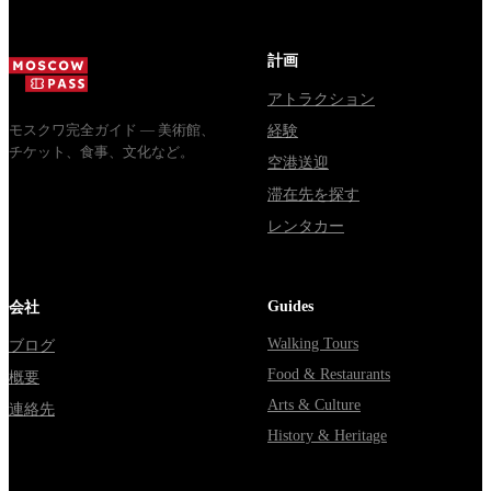
доехать из
расходятся в
Все способы
Москвы
днях, чем
уехать из...
через
Мавзолей
計画
Владими...
от...
アトラクション
モスクワ完全ガイド — 美術館、
経験
チケット、食事、文化など。
空港送迎
滞在先を探す
レンタカー
Guides
会社
Walking Tours
ブログ
Food & Restaurants
概要
Arts & Culture
連絡先
History & Heritage