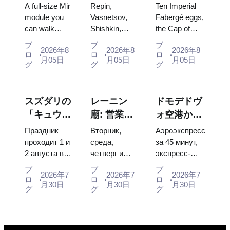
パビリオ
傑作：計画
宝：ファベ
A full-size Mir
Repin,
Ten Imperial
ン：ロシア
を立てる価
ルジェの
module you
Vasnetsov,
Fabergé eggs,
can walk
Shishkin,
the Cap of
最大の宇宙
値のある絵
卵、玉座、
through, the
Vrubel, Serov
Monomakh,
博覧会内部
画
戴冠式の衣
ブ
ブ
ブ
2026年8
2026年8
2026年8
Energia–
and Surikov
the double
ロ
ロ
ロ
装
月05日
月05日
月05日
Buran model,
— the works
throne of two
グ
グ
グ
scorched
that stop
boy tsars and
descent
people, where
the coronation
capsules and
they hang,
dress of
スズダリの
レーニン
ドモデドヴ
120 pieces of
and why
Catherine...
「キュウリ
廟: 営業時
ォ空港から
flight...
booking the...
の日」
間、入場方
モスクワ市
Праздник
Вторник,
Аэроэкспресс
2026：チケ
法、そして
内へ：エア
проходит 1 и
среда,
за 45 минут,
2 августа в
четверг и
экспресс-
ット、日
クレムリン
ポートエク
Музее
суббота с
автобус за
程、モスク
との混同に
スプレス、
ブ
ブ
ブ
2026年7
2026年7
2026年7
деревянного
10:00 до
450 рублей,
ロ
ロ
ロ
ワからのア
ついての主
バス、また
月30日
月30日
月30日
зодчества.
13:00, вход
социальный
グ
グ
グ
クセス方法
な混乱点
は電車
Сколько
бесплатный.
автобус и
стоят
Почему
обычная
билеты, как
источники
электричка.