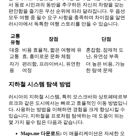
서 동료 시민과의 동반을 추구하든 자신의 차량을 갖는
편안함을 즐기든 우선 순위에 따라 달라집니다. 두 옵션
모두 여행 중 필수 요구 사항을 충족하며 차이점을 알면
러시아에서 독특한 여행 스토리를 만들 수 있습니다.
교통
장점
단점
유형
대중
비용 효율적, 짧은 여행에 유
혼잡함, 잠재적 도
교통
효, 흥미로운 문화 체험
난, 유연성 부족
자가
편리함, 프라이버시, 유연한
더 높은 비용, 가능
용
여정
한 탐색 문제
지하철 시스템 탐색 방법
러시아의 지하철 시스템, 특히 모스크바와 상트페테르부
르크와 같은 도시에서는 빠르고 효율적인 이동 방법입니
다. 사용하는 방법을 이해하면 경험을 크게 향상시킬 수
있습니다. 지하철을 프로처럼 탐색하는 데 도움이 되는
몇 가지 필수 팁은 다음과 같습니다.
Maps.me 다운로드:
이 애플리케이션은 자세한 오