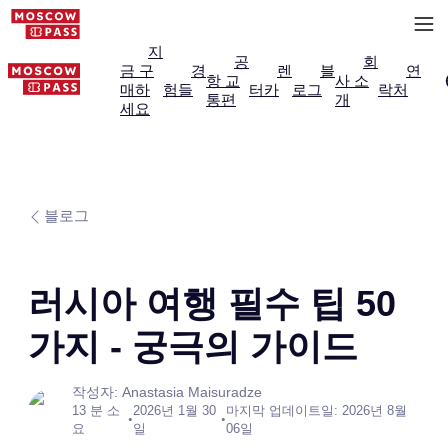
지
공
회
금 구
경
렌
블
연
항 교
사 소
매하
험들
터카
로그
락처
통편
개
세요
블로그
러시아 여행 필수 팁 50
가지 - 궁극의 가이드
작성자: Anastasia Maisuradze
13 분 소
2026년 1월 30
마지막 업데이트일: 2026년 8월
•
•
요
일
06일