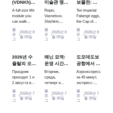
(VDNKh) :
미술관 명
보물전: 파
러시아 최대
작: 꼭 봐야
베르제 달
A full-size Mir
Repin,
Ten Imperial
우주 전시관
할 그림들을
걀, 왕좌, 대
module you
Vasnetsov,
Fabergé eggs,
can walk
Shishkin,
the Cap of
중심으로 한
관식 예복
through, the
Vrubel, Serov
Monomakh,
방문 계획
블
블
블
2026년 8
2026년 8
2026년 8
Energia–
and Surikov
the double
로
로
로
월 05일
월 05일
월 05일
Buran model,
— the works
throne of two
그
그
그
scorched
that stop
boy tsars and
descent
people, where
the coronation
capsules and
they hang,
dress of
2026년 수
레닌 묘역:
도모데도보
120 pieces of
and why
Catherine...
즐랄의 오이
운영 시간,
공항에서 모
flight...
booking the...
데이: 티켓,
입장 및 크
스크바 시내
Праздник
Вторник,
Аэроэкспресс
일정 및 모
렘린과 혼동
로: 에어로
проходит 1 и
среда,
за 45 минут,
2 августа в
четверг и
экспресс-
스크바에서
되는 주요
익스프레스,
Музее
суббота с
автобус за
가는 방법
사항
버스, 또는
블
블
블
2026년 7
2026년 7
2026년 7
деревянного
10:00 до
450 рублей,
로
로
로
전철
월 30일
월 30일
월 30일
зодчества.
13:00, вход
социальный
그
그
그
Сколько
бесплатный.
автобус и
стоят
Почему
обычная