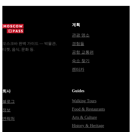
билеты, как
источники
электричка.
доехать из
расходятся в
Все способы
Москвы
днях, чем
уехать из...
через
Мавзолей
계획
Владими...
от...
관광 명소
모스크바 완벽 가이드 — 박물관,
경험들
티켓, 음식, 문화 등.
공항 교통편
숙소 찾기
렌터카
Guides
회사
Walking Tours
블로그
Food & Restaurants
정보
Arts & Culture
연락처
History & Heritage