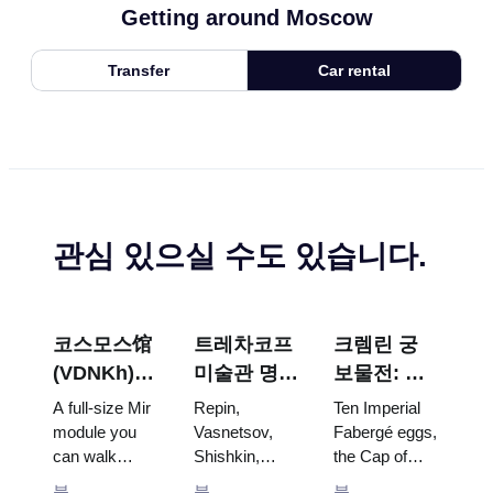
Getting around Moscow
Transfer
Car rental
관심 있으실 수도 있습니다.
코스모스馆
트레차코프
크렘린 궁
(VDNKh) :
미술관 명
보물전: 파
러시아 최대
작: 꼭 봐야
베르제 달
A full-size Mir
Repin,
Ten Imperial
우주 전시관
할 그림들을
걀, 왕좌, 대
module you
Vasnetsov,
Fabergé eggs,
can walk
Shishkin,
the Cap of
중심으로 한
관식 예복
through, the
Vrubel, Serov
Monomakh,
방문 계획
블
블
블