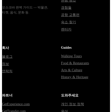
관광 명소
모스크바 완벽 가이드 — 박물관,
경험들
티켓, 음식, 문화 등.
공항 교통편
숙소 찾기
렌터카
Guides
회사
Walking Tours
블로그
Food & Restaurants
정보
Arts & Culture
연락처
History & Heritage
파트너
도와주세요
GetExperience.com
개인 정보 정책
GetTransfer.com
용어