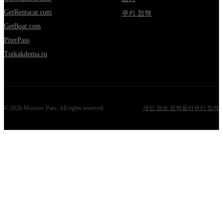
GetRentacar.com
쿠키 정책
GetBoat.com
PiterPass
Tutkakdoma.ru
©
2026
Moscow Pass
. All rights reserved.
개인 정보 정책
용어
쿠키 정책