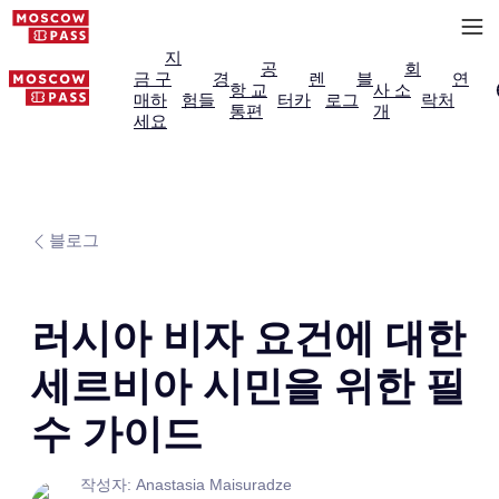
지
공
회
금 구
경
렌
블
연
항 교
사 소
매하
험들
터카
로그
락처
통편
개
세요
블로그
러시아 비자 요건에 대한
세르비아 시민을 위한 필
수 가이드
작성자: Anastasia Maisuradze