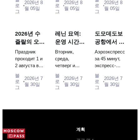
2026년 8
2026년 8
2026년 8
Energia–
and Surikov
the double
로
로
로
월 05일
월 05일
월 05일
Buran model,
— the works
throne of two
그
그
그
scorched
that stop
boy tsars and
descent
people, where
the coronation
capsules and
they hang,
dress of
2026년 수
레닌 묘역:
도모데도보
120 pieces of
and why
Catherine...
즐랄의 오이
운영 시간,
공항에서 모
flight...
booking the...
데이: 티켓,
입장 및 크
스크바 시내
Праздник
Вторник,
Аэроэкспресс
일정 및 모
렘린과 혼동
로: 에어로
проходит 1 и
среда,
за 45 минут,
2 августа в
четверг и
экспресс-
스크바에서
되는 주요
익스프레스,
Музее
суббота с
автобус за
가는 방법
사항
버스, 또는
블
블
블
2026년 7
2026년 7
2026년 7
деревянного
10:00 до
450 рублей,
로
로
로
전철
월 30일
월 30일
월 30일
зодчества.
13:00, вход
социальный
그
그
그
Сколько
бесплатный.
автобус и
стоят
Почему
обычная
билеты, как
источники
электричка.
доехать из
расходятся в
Все способы
Москвы
днях, чем
уехать из...
через
Мавзолей
계획
Владими...
от...