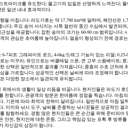
스트라이크를 유도한다; 물고기의 입질은 선명하게 느껴진다; 
략은 일년 내내 효과적이다.
 미칩니다: 라도가호는 약 17,700 km²에 달하며, 해안선은 1,7
 이릅니다; 주요 송어 서식지는 서쪽 절반의 중간 수심에서 발견되며
근성을 제공합니다; 잡힌 송어의 크기는 60-90 cm 범위입니다;
객의 관심은 초여름에 높아집니다; 얼음이 형성되기 전에 경로는
6-7피트 그래파이트 로드; 4-6kg 드래그 기능이 있는 리얼; 0.25-
로는 미꾸리; 유인으로는 버클테일 스푼, 큰 고무 스윔베이트; 
러한 선택은 일반적으로 결과를 가져옵니다; 중층의 수초 근처에 
심을 가르칩니다; 성공적인 선택은 날씨에 따라 조정해야 합니다
션은 다양한 장소에서 일관되게 유지됩니다.
물 위에서의 생활이 일상 리듬을 바꿉니다. 현지인들은 라도가 
를 전합니다. 관광객의 방문은 한여름에 정점을 찍습니다. 아침의
. 기온에 따라 최적의 전략이 달라집니다. 일반적으로 아침 일
. 미끼와 낚시 도구, 날씨를 존중하는 낚시꾼들은 성공적인 결과
를 탐험하세요. 경험 많은 현지인들은 큰 순간을 위해 준비되어 
 안전, 현지인에 대한 존중, 그리고 책임감 있는 포획 후 방류를
가 자신감의 상징이 됩니다.