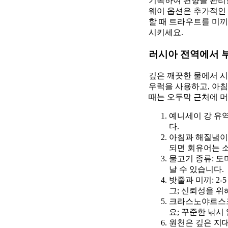
기록하여 편향을 관리할
웨이 옵션은 추가적인 
할 때 트라우트를 미끼
시키세요.
러시아 전역에서 부
깊은 깨끗한 물에서 시
우럭을 사용하고, 아침
때는 오두막 근처에 머
예니세이 강 유역
다.
아침과 해질녘이 
되면 회유어는 
물고기 종류: 도
날 수 있습니다.
밧줄과 미끼: 2-
그; 신뢰성을 위해
크라스노야르스크
요; 꾸준한 낚시
원천은 깊은 지