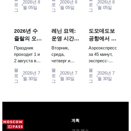
2026년 8
2026년 8
2026년 8
Energia–
and Surikov
the double
로
로
로
월 05일
월 05일
월 05일
Buran model,
— the works
throne of two
그
그
그
scorched
that stop
boy tsars and
descent
people, where
the coronation
capsules and
they hang,
dress of
2026년 수
레닌 묘역:
도모데도보
120 pieces of
and why
Catherine...
즐랄의 오이
운영 시간,
공항에서 모
flight...
booking the...
데이: 티켓,
입장 및 크
스크바 시내
Праздник
Вторник,
Аэроэкспресс
일정 및 모
렘린과 혼동
로: 에어로
проходит 1 и
среда,
за 45 минут,
2 августа в
четверг и
экспресс-
스크바에서
되는 주요
익스프레스,
Музее
суббота с
автобус за
가는 방법
사항
버스, 또는
블
블
블
2026년 7
2026년 7
2026년 7
деревянного
10:00 до
450 рублей,
로
로
로
전철
월 30일
월 30일
월 30일
зодчества.
13:00, вход
социальный
그
그
그
Сколько
бесплатный.
автобус и
стоят
Почему
обычная
билеты, как
источники
электричка.
доехать из
расходятся в
Все способы
Москвы
днях, чем
уехать из...
через
Мавзолей
계획
Владими...
от...
관광 명소