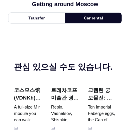
Getting around Moscow
Transfer
Car rental
관심 있으실 수도 있습니다.
코스모스馆
트레차코프
크렘린 궁
(VDNKh) :
미술관 명
보물전: 파
러시아 최대
작: 꼭 봐야
베르제 달
A full-size Mir
Repin,
Ten Imperial
우주 전시관
할 그림들을
걀, 왕좌, 대
module you
Vasnetsov,
Fabergé eggs,
can walk
Shishkin,
the Cap of
중심으로 한
관식 예복
through, the
Vrubel, Serov
Monomakh,
방문 계획
블
블
블