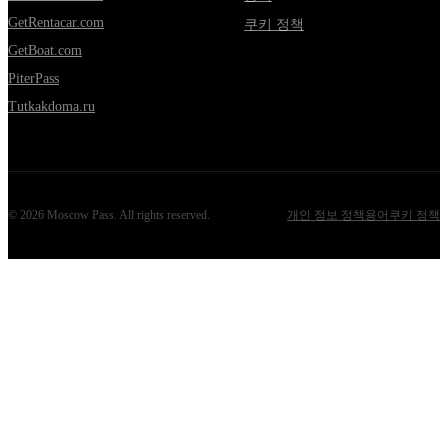
GetRentacar.com
쿠키 정책
GetBoat.com
PiterPass
Tutkakdoma.ru
©
2026
Moscow Pass
. All rights reserved.
개인 정보 정책
용어
쿠키 정책