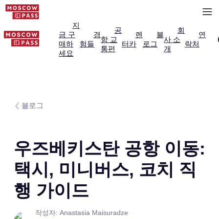
지
공
회
금 구
경
렌
블
연
항 교
사 소
매하
험들
터카
로그
락처
통편
개
세요
블로그
우즈베키스탄 공항 이동:
택시, 미니버스, 코치 직
행 가이드
작성자: Anastasia Maisuradze