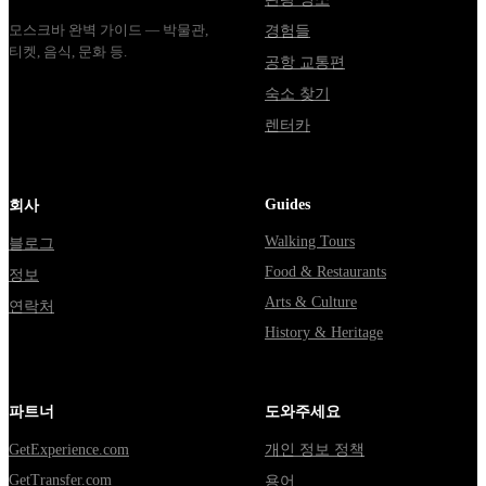
모스크바 완벽 가이드 — 박물관,
경험들
티켓, 음식, 문화 등.
공항 교통편
숙소 찾기
렌터카
Guides
회사
Walking Tours
블로그
Food & Restaurants
정보
Arts & Culture
연락처
History & Heritage
파트너
도와주세요
GetExperience.com
개인 정보 정책
GetTransfer.com
용어