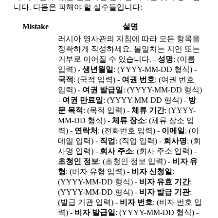
니다. 다음은 피해야 할 실수들입니다:
Mistake
설명
러시아 영사관의 지침에 따라 모든 항목을
정확하게 작성하세요. 불일치는 지연 또는
거부로 이어질 수 있습니다. -
성명
: (이름
입력) -
생년월일
: (YYYY-MM-DD 형식) -
국적
: (국적 입력) -
여권 번호
: (여권 번호
입력) -
여권 발급일
: (YYYY-MM-DD 형식)
-
여권 만료일
: (YYYY-MM-DD 형식) -
방
문 목적
: (목적 입력) -
체류 기간
: (YYYY-
MM-DD 형식) -
체류 장소
: (체류 장소 입
력) -
연락처
: (전화번호 입력) -
이메일
: (이
메일 입력) -
직업
: (직업 입력) -
회사명
: (회
사명 입력) -
회사 주소
: (회사 주소 입력) -
초청인 정보
: (초청인 정보 입력) -
비자 유
형
: (비자 유형 입력) -
비자 신청일
:
(YYYY-MM-DD 형식) -
비자 유효 기간
:
(YYYY-MM-DD 형식) -
비자 발급 기관
:
(발급 기관 입력) -
비자 번호
: (비자 번호 입
력) -
비자 발급일
: (YYYY-MM-DD 형식) -