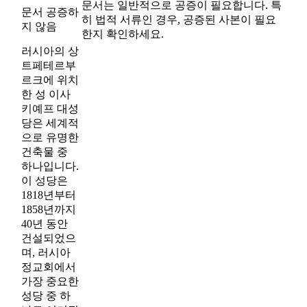
문서는 일반적으로 공증이 필요합니다. 특
문서 공증하
히 법적 서류인 경우, 공증된 사본이 필요
지 않음
한지 확인하세요.
러시아의 상
트페테르부
르크에 위치
한 성 이사
키예프 대성
당은 세계적
으로 유명한
건축물 중
하나입니다.
이 성당은
1818년부터
1858년까지
40년 동안
건설되었으
며, 러시아
정교회에서
가장 중요한
성당 중 하