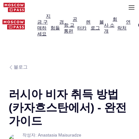
지
공
회
금 구
경
렌
블
연
항 교
사 소
매하
험들
터카
로그
락처
통편
개
세요
블로그
러시아 비자 취득 방법
(카자흐스탄에서) - 완전
가이드
작성자: Anastasia Maisuradze