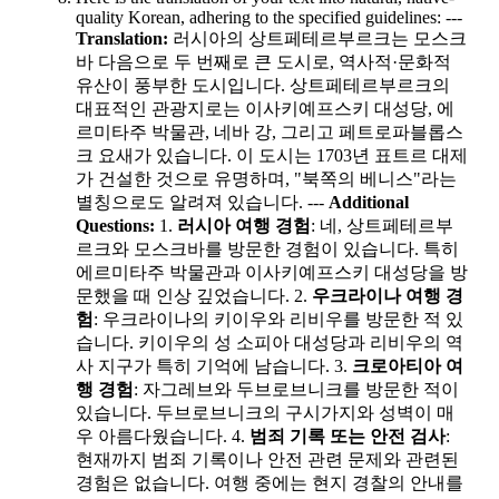
quality Korean, adhering to the specified guidelines: ---
Translation:
러시아의 상트페테르부르크는 모스크
바 다음으로 두 번째로 큰 도시로, 역사적·문화적
유산이 풍부한 도시입니다. 상트페테르부르크의
대표적인 관광지로는 이사키예프스키 대성당, 에
르미타주 박물관, 네바 강, 그리고 페트로파블롭스
크 요새가 있습니다. 이 도시는 1703년 표트르 대제
가 건설한 것으로 유명하며, "북쪽의 베니스"라는
별칭으로도 알려져 있습니다. ---
Additional
Questions:
1.
러시아 여행 경험
: 네, 상트페테르부
르크와 모스크바를 방문한 경험이 있습니다. 특히
에르미타주 박물관과 이사키예프스키 대성당을 방
문했을 때 인상 깊었습니다. 2.
우크라이나 여행 경
험
: 우크라이나의 키이우와 리비우를 방문한 적 있
습니다. 키이우의 성 소피아 대성당과 리비우의 역
사 지구가 특히 기억에 남습니다. 3.
크로아티아 여
행 경험
: 자그레브와 두브로브니크를 방문한 적이
있습니다. 두브로브니크의 구시가지와 성벽이 매
우 아름다웠습니다. 4.
범죄 기록 또는 안전 검사
:
현재까지 범죄 기록이나 안전 관련 문제와 관련된
경험은 없습니다. 여행 중에는 현지 경찰의 안내를