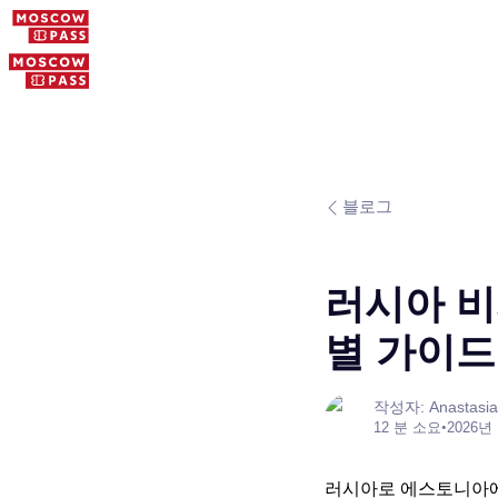
블로그
러시아 비
별 가이드
작성자: Anastasia
12 분 소요
•
2026년
러시아로 에스토니아에