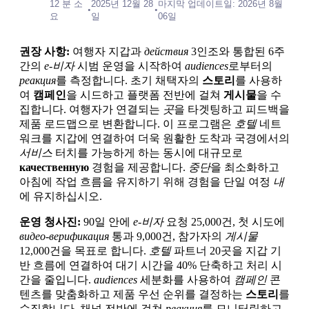
12 분 소
2025년 12월 28
마지막 업데이트일: 2026년 8월
•
•
요
일
06일
권장 사항:
여행자 지갑과
действия
3인조와 통합된 6주
간의
e-비자
시범 운영을 시작하여
audiences
로부터의
реакция
를 측정합니다. 초기 채택자의
스토리
를 사용하
여
캠페인
을 시드하고 플랫폼 전반에 걸쳐
게시물
을 수
집합니다. 여행자가 연결되는
곳
을 타겟팅하고 피드백을
제품 로드맵으로 변환합니다. 이 프로그램은
호텔
네트
워크를 지갑에 연결하여 더욱 원활한 도착과 국경에서의
서비스
터치를 가능하게 하는 동시에 대규모로
качественную
경험을 제공합니다.
중단
을 최소화하고
아침에 작업 흐름을 유지하기 위해 경험을 단일 여정
내
에 유지하십시오.
운영 청사진:
90일 안에
e-비자
요청 25,000건, 첫 시도에
видео-верификация
통과 9,000건, 참가자의
게시물
12,000건을 목표로 합니다.
호텔
파트너 20곳을 지갑 기
반 흐름에 연결하여 대기 시간을 40% 단축하고 처리 시
간을 줄입니다.
audiences
세분화를 사용하여
캠페인
콘
텐츠를 맞춤화하고 제품 우선 순위를 결정하는
스토리
를
수집합니다. 채널 전반에 걸쳐
реакция
를 모니터링하고