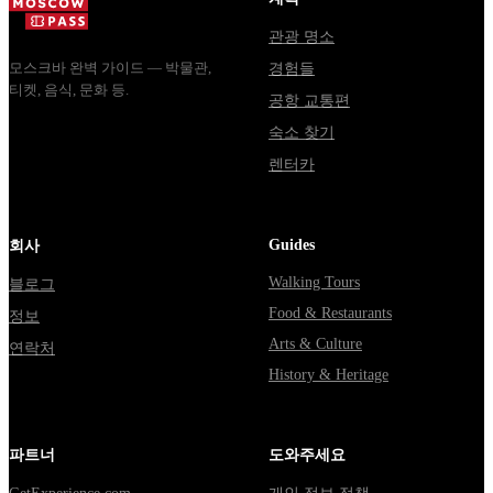
Владими...
от...
관광 명소
모스크바 완벽 가이드 — 박물관,
경험들
티켓, 음식, 문화 등.
공항 교통편
숙소 찾기
렌터카
Guides
회사
Walking Tours
블로그
Food & Restaurants
정보
Arts & Culture
연락처
History & Heritage
파트너
도와주세요