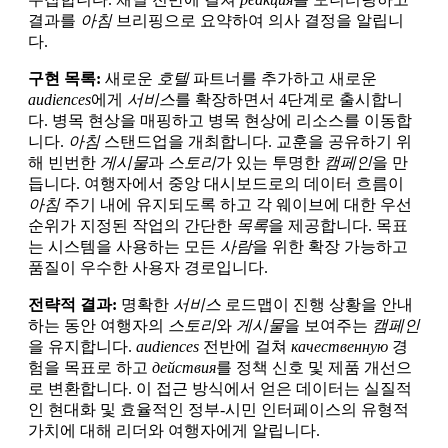
결과를
아침
브리핑으로 요약하여 의사 결정을 알립니
다.
구현 목록:
새로운
호텔
파트너를 추가하고 새로운
audiences
에게
서비스
를 확장하면서 4단계로 출시합니
다. 병목 현상을 매핑하고 병목 현상에 리소스를 이동합
니다.
아침
스탠드업을 개최합니다. 교훈을 공유하기 위
해 빈번한
게시물
과
스토리
가 있는 투명한
캠페인
을 만
듭니다. 여행자에서 중앙 대시보드로의 데이터 흐름이
아침
주기 내에 유지되도록 하고 각 웨이브에 대한 우선
순위가 지정된 작업의 간단한
목록
을 제공합니다. 목표
는 시스템을 사용하는 모든
사람
을 위한 확장 가능하고
품질이 우수한 사용자 경로입니다.
전략적 결과:
명확한
서비스
로드맵이 진행 상황을 안내
하는 동안 여행자의
스토리
와
게시물
을 보여주는
캠페인
을 유지합니다.
audiences
전반에 걸쳐
качественную
경
험을 목표로 하고
действия
를 정책 신호 및 제품 개선으
로 변환합니다. 이 접근 방식에서 얻은 데이터는 실질적
인 현대화 및 효율적인 정부-시민 인터페이스의 유형적
가치에 대해 리더와 여행자에게 알립니다.