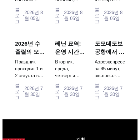
중심으로 한
관식 예복
through, the
Vrubel, Serov
Monomakh,
방문 계획
블
블
블
2026년 8
2026년 8
2026년 8
Energia–
and Surikov
the double
로
로
로
월 05일
월 05일
월 05일
Buran model,
— the works
throne of two
그
그
그
scorched
that stop
boy tsars and
descent
people, where
the coronation
capsules and
they hang,
dress of
2026년 수
레닌 묘역:
도모데도보
120 pieces of
and why
Catherine...
즐랄의 오이
운영 시간,
공항에서 모
flight...
booking the...
데이: 티켓,
입장 및 크
스크바 시내
Праздник
Вторник,
Аэроэкспресс
일정 및 모
렘린과 혼동
로: 에어로
проходит 1 и
среда,
за 45 минут,
2 августа в
четверг и
экспресс-
스크바에서
되는 주요
익스프레스,
Музее
суббота с
автобус за
가는 방법
사항
버스, 또는
블
블
블
2026년 7
2026년 7
2026년 7
деревянного
10:00 до
450 рублей,
로
로
로
전철
월 30일
월 30일
월 30일
зодчества.
13:00, вход
социальный
그
그
그
Сколько
бесплатный.
автобус и
стоят
Почему
обычная
билеты, как
источники
электричка.
доехать из
расходятся в
Все способы
Москвы
днях, чем
уехать из...
через
Мавзолей
계획