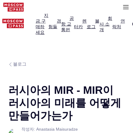
지
공
회
금 구
경
렌
블
연
항 교
사 소
매하
험들
터카
로그
락처
통편
개
세요
블로그
러시아의 MIR - MIR이
러시아의 미래를 어떻게
만들어가는가
작성자: Anastasia Maisuradze