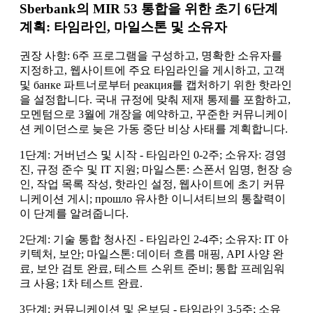
Sberbank의 MIR 53 통합을 위한 초기 6단계
계획: 타임라인, 마일스톤 및 소유자
권장 사항: 6주 프로그램을 구성하고, 명확한 소유자를
지정하고, 웹사이트에 주요 타임라인을 게시하고, 고객
및 банке 파트너로부터 реакция를 캡처하기 위한 핫라인
을 설정합니다. 국내 규정에 맞춰 제재 통제를 포함하고,
모멘텀으로 3월에 개장을 예약하고, 꾸준한 커뮤니케이
션 케이던스로 늦은 가동 중단 비상 사태를 계획합니다.
1단계: 거버넌스 및 시작 - 타임라인 0-2주; 소유자: 경영
진, 규정 준수 및 IT 지원; 마일스톤: 스폰서 임명, 헌장 승
인, 작업 목록 작성, 핫라인 설정, 웹사이트에 초기 커뮤
니케이션 게시; прошло 유사한 이니셔티브의 통찰력이
이 단계를 알려줍니다.
2단계: 기술 통합 청사진 - 타임라인 2-4주; 소유자: IT 아
키텍처, 보안; 마일스톤: 데이터 흐름 매핑, API 사양 완
료, 보안 검토 완료, 테스트 스위트 준비; 통합 프레임워
크 사용; 1차 테스트 완료.
3단계: 커뮤니케이션 및 온보딩 - 타임라인 3-5주; 소유