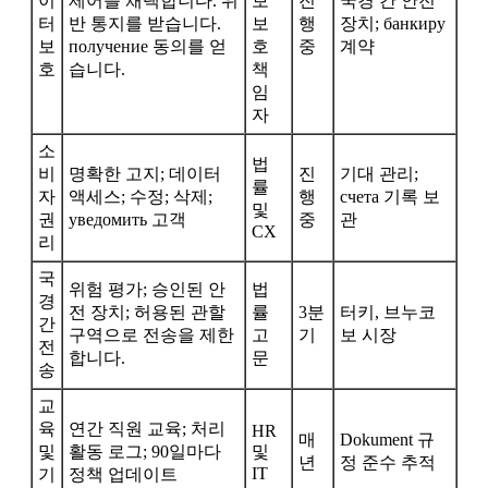
이
제어를 채택합니다. 위
보
진
국경 간 안전
터
반 통지를 받습니다.
보
행
장치; банкиру
보
получение 동의를 얻
호
중
계약
호
습니다.
책
임
자
소
법
비
명확한 고지; 데이터
진
기대 관리;
률
자
액세스; 수정; 삭제;
행
счета 기록 보
및
권
уведомить 고객
중
관
CX
리
국
위험 평가; 승인된 안
법
경
전 장치; 허용된 관할
률
3분
터키, 브누코
간
구역으로 전송을 제한
고
기
보 시장
전
합니다.
문
송
교
육
연간 직원 교육; 처리
HR
매
Dokument 규
및
활동 로그; 90일마다
및
년
정 준수 추적
IT
기
정책 업데이트