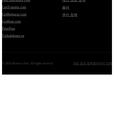
GetExperience.com
개인 정보 정책
GetTransfer.com
용어
GetRentacar.com
쿠키 정책
GetBoat.com
PiterPass
Tutkakdoma.ru
©
2026
Moscow Pass
. All rights reserved.
개인 정보 정책
용어
쿠키 정책