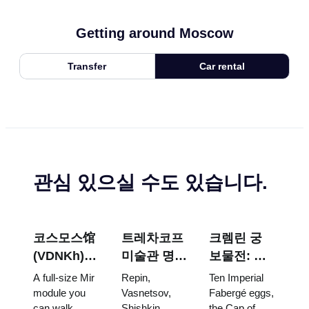
Getting around Moscow
Transfer
Car rental
관심 있으실 수도 있습니다.
코스모스馆
트레차코프
크렘린 궁
(VDNKh) :
미술관 명
보물전: 파
러시아 최대
작: 꼭 봐야
베르제 달
A full-size Mir
Repin,
Ten Imperial
우주 전시관
할 그림들을
걀, 왕좌, 대
module you
Vasnetsov,
Fabergé eggs,
can walk
Shishkin,
the Cap of