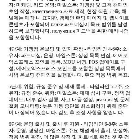
자: 마케팅, 카드 운영; 마일스톤: 가맹점 및 고객 캠페인
초안 작성, качественную 자료 제작, 현장 직원 교육; 채
널에는 매장 내 표지판, 캠페인 랜딩 페이지 및 웹사이트
콘텐츠가 포함되어 банке 파트너십이 목표 범위를 달성
하도록 보장합니다. получения 피드백을 위한 메커니즘
을 포함합니다.
4단계: 가맹점 온보딩 및 입지 확장 - 타임라인 4-6주; 소
유자: 파트너십, 운영; 마일스톤: 상점 목록 편집, 에어로
익스프레스 포인트 등록, MOU 서명, POS 업데이트 구
성; 에어로익스프레스 포인트를 포함한 상점 목록에서
시범 온보딩 캠페인을 실행합니다. 주요 적용 범위 목표.
5단계: 위험, 규정 준수 및 제재 통제 - 타임라인 5-7주; 소
유자: 규정 준수, 위험; 마일스톤: 제재 심사 구현, 정책 업
데이트, 내부 감사 실행, 사고 대응 설정; реакция 및 문제
철회 모니터링; 늦은 가동 중단을 최소화하기 위해 중단
이 내장되어 있습니다. 검토 후 조정 사항을 알립니다.
6단계: 운영 출시 및 출시 후 지원 - 타임라인 6-8주; 소유
자: 운영, 경영진; 마일스톤: 주요 채널에서 출시, 안정화,
적용 범위 확장, 더 많은 상점 및 파트너로 확장; 첫 주 검