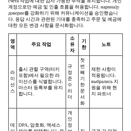
счета 작업에 대한 감사 가능한 추적을 유지합니다. 개인
계정으로만 예금 및 인출 흐름을 허용합니다. нарина는
доверие를 강화하기 위해 커뮤니케이션을 승인했습니
다. 응답 시간과 관련된 기대를 충족하고 주문 및 예금에
대한 모든 변경 사항을 문서화합니다.
소
영
기
주요 작업
유
노트
역
한
자
첫
규
번
출시 관할 구역(터키
제한 사항이
라
정
째
포함)에서 필요한 라
적용됩니다.
이
준
기
이선스를 식별합니다.
выбрaлись 지
선
수
한
마스터 등록부를 유지
원을 위해 현
스
리
문
합니다.
지 파트너
더
서
화
개
인
데
DPA, 암호화, 액세스
정