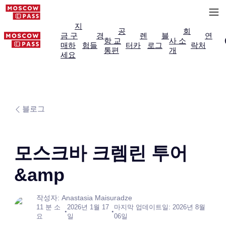
지
공
회
금 구
경
렌
블
연
항 교
사 소
매하
험들
터카
로그
락처
통편
개
세요
블로그
모스크바 크렘린 투어
&amp
작성자: Anastasia Maisuradze
11 분 소
2026년 1월 17
마지막 업데이트일: 2026년 8월
•
•
요
일
06일