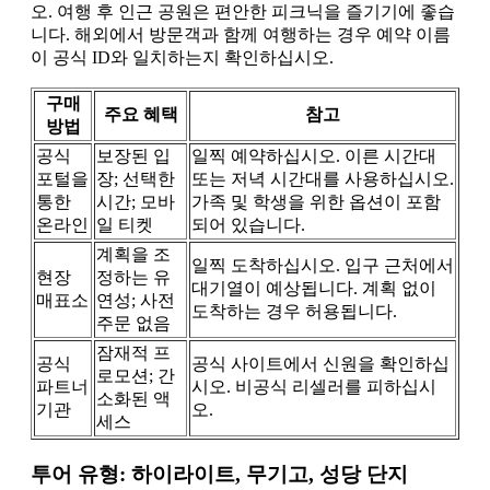
오. 여행 후 인근 공원은 편안한 피크닉을 즐기기에 좋습
니다. 해외에서 방문객과 함께 여행하는 경우 예약 이름
이 공식 ID와 일치하는지 확인하십시오.
구매
주요 혜택
참고
방법
공식
보장된 입
일찍 예약하십시오. 이른 시간대
포털을
장; 선택한
또는 저녁 시간대를 사용하십시오.
통한
시간; 모바
가족 및 학생을 위한 옵션이 포함
온라인
일 티켓
되어 있습니다.
계획을 조
일찍 도착하십시오. 입구 근처에서
현장
정하는 유
대기열이 예상됩니다. 계획 없이
매표소
연성; 사전
도착하는 경우 허용됩니다.
주문 없음
잠재적 프
공식
공식 사이트에서 신원을 확인하십
로모션; 간
파트너
시오. 비공식 리셀러를 피하십시
소화된 액
기관
오.
세스
투어 유형: 하이라이트, 무기고, 성당 단지