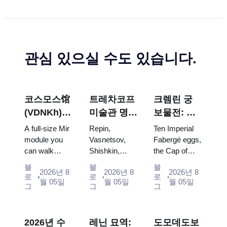
관심 있으실 수도 있습니다.
코스모스馆
트레차코프
크렘린 궁
(VDNKh) :
미술관 명
보물전: 파
러시아 최대
작: 꼭 봐야
베르제 달
A full-size Mir
Repin,
Ten Imperial
우주 전시관
할 그림들을
걀, 왕좌, 대
module you
Vasnetsov,
Fabergé eggs,
can walk
Shishkin,
the Cap of
중심으로 한
관식 예복
through, the
Vrubel, Serov
Monomakh,
방문 계획
블
블
블
2026년 8
2026년 8
2026년 8
Energia–
and Surikov
the double
로
로
로
월 05일
월 05일
월 05일
Buran model,
— the works
throne of two
그
그
그
scorched
that stop
boy tsars and
descent
people, where
the coronation
capsules and
they hang,
dress of
2026년 수
레닌 묘역:
도모데도보