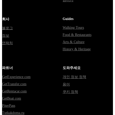
렌터카
Guides
회사
Walking Tours
블로그
Food & Restaurants
정보
Arts & Culture
연락처
History & Heritage
파트너
도와주세요
GetExperience.com
개인 정보 정책
GetTransfer.com
용어
GetRentacar.com
쿠키 정책
GetBoat.com
PiterPass
Tutkakdoma.ru