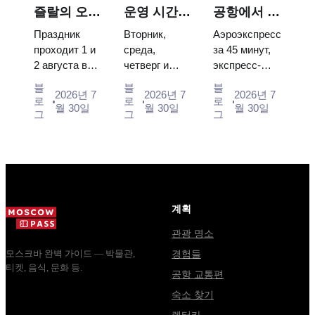
120 pieces of
and why
Catherine...
즐랄의 오이
운영 시간,
공항에서 모
flight...
booking the...
데이: 티켓,
입장 및 크
스크바 시내
Праздник
Вторник,
Аэроэкспресс
일정 및 모
렘린과 혼동
로: 에어로
проходит 1 и
среда,
за 45 минут,
2 августа в
четверг и
экспресс-
스크바에서
되는 주요
익스프레스,
Музее
суббота с
автобус за
가는 방법
사항
버스, 또는
블
블
블
2026년 7
2026년 7
2026년 7
деревянного
10:00 до
450 рублей,
로
로
로
전철
월 30일
월 30일
월 30일
зодчества.
13:00, вход
социальный
그
그
그
Сколько
бесплатный.
автобус и
стоят
Почему
обычная
билеты, как
источники
электричка.
доехать из
расходятся в
Все способы
Москвы
днях, чем
уехать из...
через
Мавзолей
계획
Владими...
от...
관광 명소
모스크바 완벽 가이드 — 박물관,
경험들
티켓, 음식, 문화 등.
공항 교통편
숙소 찾기