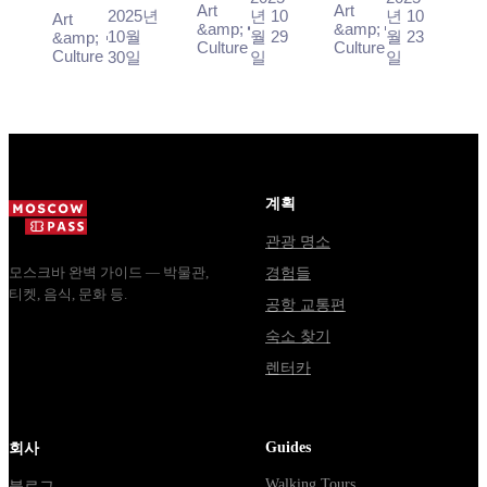
Art
Art
just a
transforms a
reveals the
2025년
년 10
년 10
Art
이드
유아 가족
&amp;
&amp;
declaration but
potentially
city's pulse
10월
월 29
월 23
&amp;
Culture
Culture
을 위한 최
Culture
30일
일
일
a
stressful
through
적의 방법
comprehensive
holiday into a
vibrant
effort aimed at
smooth,
traditions and
creating a
enriching
modern
barrier-free
adventure w...
spectacles.
env...
계획
관광 명소
모스크바 완벽 가이드 — 박물관,
경험들
티켓, 음식, 문화 등.
공항 교통편
숙소 찾기
렌터카
Guides
회사
Walking Tours
블로그