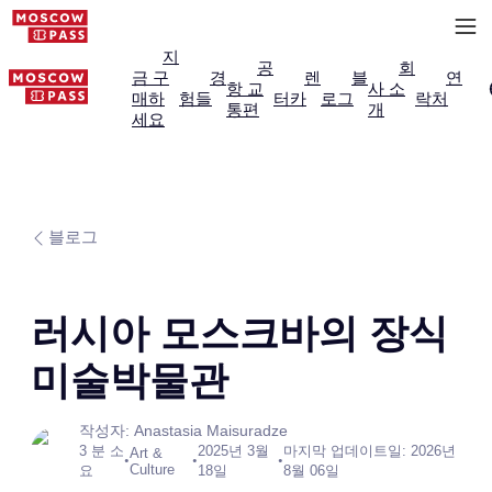
지
공
회
금 구
경
렌
블
연
항 교
사 소
매하
험들
터카
로그
락처
통편
개
세요
블로그
러시아 모스크바의 장식
미술박물관
작성자: Anastasia Maisuradze
3 분 소
2025년 3월
마지막 업데이트일: 2026년
Art &
•
•
•
Culture
요
18일
8월 06일