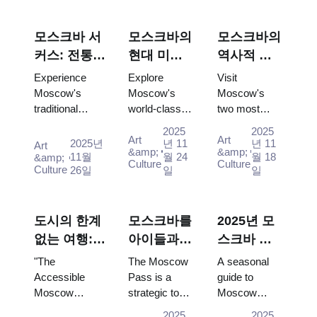
모스크바 서
모스크바의
모스크바의
커스: 전통
현대 미술
역사적 수
러시아 오락
계: 모스크
도원: 노보
Experience
Explore
Visit
과 패스
바 패스로
데비치와
Moscow's
Moscow's
Moscow's
traditional
world-class
two most
탐방하는
돈스코이,
circus
contemporary
beautiful
현대 갤러
모스크바
2025
2025
Art
Art
performances
art scene for
monasteries -
2025년
년 11
년 11
Art
리 (2025–
패스와 함
&amp;
&amp;
with the
free: GES-2
UNESCO-
11월
월 24
월 18
&amp;
Culture
Culture
2026)
께
Culture
26일
일
일
Moscow Pass,
House of
listed
gaining easy
Culture,
Novodevichy
access to
Garage
and historic
iconic venues
Museum and
Donskoy -
도시의 한계
모스크바를
2025년 모
and unfor...
Winzavod all
completely
없는 여행:
아이들과
스크바 축
inc...
free with Mo...
이동 장애가
함께 탐방
제 가이드:
"The
The Moscow
A seasonal
있는 여행자
하기: 모스
언제 무엇
Accessible
Pass is a
guide to
Moscow
strategic tool
Moscow
를 위한 모스
크바 패스
을 볼 것인
program is not
that
festivals
크바 완전 가
를 활용한
가
2025
2025