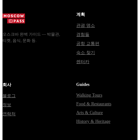
Москвы
днях, чем
уехать из...
через
Мавзолей
계획
Владими...
от...
관광 명소
모스크바 완벽 가이드 — 박물관,
경험들
티켓, 음식, 문화 등.
공항 교통편
숙소 찾기
렌터카
Guides
회사
Walking Tours
블로그
Food & Restaurants
정보
Arts & Culture
연락처
History & Heritage