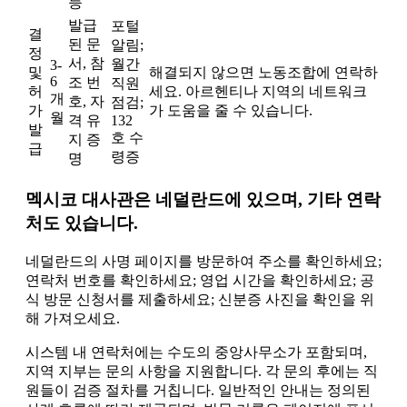
등
발급
포털
결
된 문
알림;
정
서, 참
월간
3-
및
해결되지 않으면 노동조합에 연락하
6
조 번
직원
허
세요. 아르헨티나 지역의 네트워크
개
호, 자
점검;
가
가 도움을 줄 수 있습니다.
월
격 유
132
발
호 수
지 증
급
령증
명
멕시코 대사관은 네덜란드에 있으며, 기타 연락
처도 있습니다.
네덜란드의 사명 페이지를 방문하여 주소를 확인하세요;
연락처 번호를 확인하세요; 영업 시간을 확인하세요; 공
식 방문 신청서를 제출하세요; 신분증 사진을 확인을 위
해 가져오세요.
시스템 내 연락처에는 수도의 중앙사무소가 포함되며,
지역 지부는 문의 사항을 지원합니다. 각 문의 후에는 직
원들이 검증 절차를 거칩니다. 일반적인 안내는 정의된