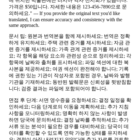
에 위치한 박물관에는 러시아 역사 전시회가 있습니다.
가격은 $50입니다. 자세한 내용은 123-456-7890으로 문
의하세요." --- If you provide the original text you'd like
translated, I can ensure accuracy and consistency with the
same approach.
문서 팁: 원본과 번역본을 함께 제시하세요; 번역은 정확
하게 유지하세요; 주택 관련 증거를 제시하세요; 자금 관
련 증거를 제시하세요; 가족 관계 관련 증거를 제시하세
요; 각 항목을 해당 요소와 관련성 순으로 정리하세요; 각
항목에 날짜와 출처를 표시하세요; 파일 섹션에 대한 복
사본을 제공하세요; 여권 섹션이 완전해야 합니다; 기록
에 권한 있는 기관이 작성자로 포함된 경우, 날짜와 발행
기관을 기재하세요; 동반된 발췌문은 신뢰성을 뒷받침합
니다; 검증 결과는 파일에 포함되어야 합니다.
면접 후 단계: 서면 영수증을 요청하세요; 결정 일정을 확
인하세요; 다음 단계로의 이동을 계획하세요; 추가 지침
사항을 모니터링하세요; 명확히 하지 않는 사항이 발생
하면 당국에 문의하세요; 결정 날짜를 추적하세요; 추가
서류 또는 분석이 필요한 경우를 대비하세요; 당국이 데
이터를 확인할 수 있도록 연락 가능한 상태를 유지하세
요; 결정이 아직 내려지지 않았다면 추가 자료를 검토할