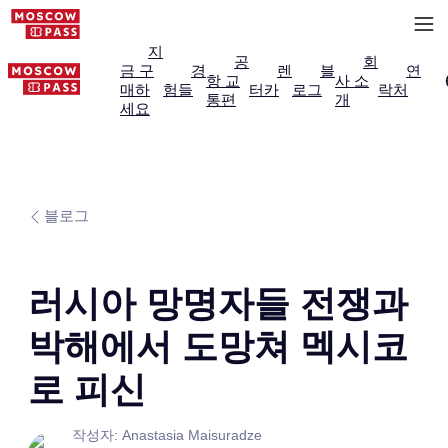
지
공
회
금 구
경
렌
블
연
항 교
사 소
매하
험들
터카
로그
락처
통편
개
세요
블로그
러시아 망명자들 전쟁과
박해에서 도망쳐 멕시코
로 피신
작성자: Anastasia Maisuradze