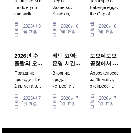
A full-size Mir
Repin,
Ten Imperial
우주 전시관
할 그림들을
걀, 왕좌, 대
module you
Vasnetsov,
Fabergé eggs,
can walk
Shishkin,
the Cap of
중심으로 한
관식 예복
through, the
Vrubel, Serov
Monomakh,
방문 계획
블
블
블
2026년 8
2026년 8
2026년 8
Energia–
and Surikov
the double
로
로
로
월 05일
월 05일
월 05일
Buran model,
— the works
throne of two
그
그
그
scorched
that stop
boy tsars and
descent
people, where
the coronation
capsules and
they hang,
dress of
2026년 수
레닌 묘역:
도모데도보
120 pieces of
and why
Catherine...
즐랄의 오이
운영 시간,
공항에서 모
flight...
booking the...
데이: 티켓,
입장 및 크
스크바 시내
Праздник
Вторник,
Аэроэкспресс
일정 및 모
렘린과 혼동
로: 에어로
проходит 1 и
среда,
за 45 минут,
2 августа в
четверг и
экспресс-
스크바에서
되는 주요
익스프레스,
Музее
суббота с
автобус за
가는 방법
사항
버스, 또는
블
블
블
2026년 7
2026년 7
2026년 7
деревянного
10:00 до
450 рублей,
로
로
로
전철
월 30일
월 30일
월 30일
зодчества.
13:00, вход
социальный
그
그
그
Сколько
бесплатный.
автобус и
стоят
Почему
обычная
билеты, как
источники
электричка.
доехать из
расходятся в
Все способы