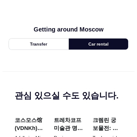
Getting around Moscow
Transfer
Car rental
관심 있으실 수도 있습니다.
코스모스馆
트레차코프
크렘린 궁
(VDNKh) :
미술관 명
보물전: 파
러시아 최대
작: 꼭 봐야
베르제 달