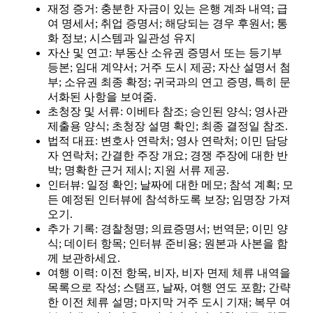
재정 증거: 충분한 자금이 있는 은행 계좌 내역; 급
여 명세서; 취업 증명서; 해당되는 경우 후원서; 통
화 정보; 시스템과 일관성 유지
자산 및 연고: 부동산 소유권 증명서 또는 등기부
등본; 임대 계약서; 거주 도시 제공; 자산 설명서 첨
부; 소유권 최종 확정; 귀국과의 연고 증명, 특히 문
서화된 사항을 보여줌.
초청장 및 서류: 이베타 참조; 승인된 양식; 영사관
제출용 양식; 초청장 설명 확인; 최종 결정일 참조.
법적 대표: 변호사 연락처; 영사 연락처; 이민 담당
자 연락처; 간결한 주장 개요; 경쟁 주장에 대한 반
박; 명확한 근거 제시; 지원 서류 제공.
인터뷰: 일정 확인; 날짜에 대한 메모; 참석 계획; 모
든 예정된 인터뷰에 참석하도록 보장; 임명장 가져
오기.
추가 기록: 경찰청명; 의료증명서; 번역문; 이민 양
식; 데이터 항목; 인터뷰 준비용; 원본과 사본을 함
께 보관하세요.
여행 이력: 이전 항목, 비자, 비자 면제 체류 내역을
목록으로 작성; 스탬프, 날짜, 여행 연도 포함; 간략
한 이전 체류 설명; 마지막 거주 도시 기재; 복무 여