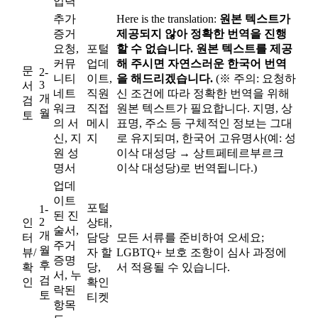
입력
추가
Here is the translation:
원본 텍스트가
증거
제공되지 않아 정확한 번역을 진행
요청,
포털
할 수 없습니다. 원본 텍스트를 제공
커뮤
업데
해 주시면 자연스러운 한국어 번역
문
2-
니티
이트,
을 해드리겠습니다.
(※ 주의: 요청하
3
서
네트
직원
신 조건에 따라 정확한 번역을 위해
개
검
워크
직접
원본 텍스트가 필요합니다. 지명, 상
월
토
의 서
메시
표명, 주소 등 구체적인 정보는 그대
신, 지
지
로 유지되며, 한국어 고유명사(예: 성
원 성
이삭 대성당 → 상트페테르부르크
명서
이삭 대성당)로 번역됩니다.)
업데
이트
포털
1-
된 진
2
인
상태,
술서,
개
터
담당
모든 서류를 준비하여 오세요;
주거
월
뷰/
자 할
LGBTQ+ 보호 조항이 심사 과정에
증명
후
확
당,
서 적용될 수 있습니다.
서, 누
검
인
확인
락된
토
티켓
항목