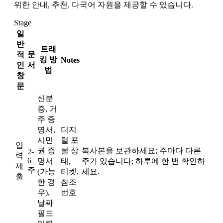
위한 안내, 추천, 다국어 자원을 제공할 수 있습니다.
Stage
일
반
트래
적
문
킹 방
Notes
인
서
법
창
문
신분
증, 거
주 증
명서,
디지
시민
털 포
입
권 증
털 상
복사본을 보관하세요; 주마다 다른
2-
력
6
명서
태,
주가 있습니다; 하루에 한 번 확인하
제
주
(가능
티켓,
세요.
출
한 경
참조
우),
번호
날짜
필드