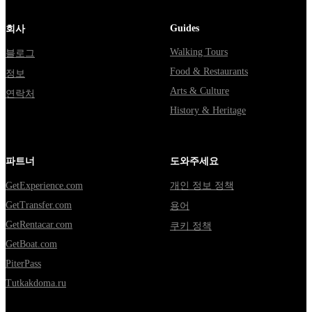
Guides
회사
Walking Tours
블로그
Food & Restaurants
정보
Arts & Culture
연락처
History & Heritage
파트너
도와주세요
GetExperience.com
개인 정보 정책
GetTransfer.com
용어
GetRentacar.com
쿠키 정책
GetBoat.com
PiterPass
Tutkakdoma.ru