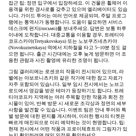
접근 팁: 정면 입구에서 입장하세요. 이 건물은 휠체어 이
용객을 위한 경사로를 갖추고 있으며 엘리베이터도 있습
니다. 가이드 투어는 여러 언어로 제공되며, 주말 프로그
램에는 통역사가 동행합니다. 도움이 필요하면 서비스
데스크에 편지(письмо)를 보내주세요. 답변은 보통 하루
이내에 도착합니다. 대중교통을 이용할 경우, 트레티야
코프스카야(Tretyakovskaya) 또는 노보쿠즈네츠카야
(Novokuznetskaya) 역에서 지하철을 타고 5~10분 정도 걸
으면 됩니다. 출근 시간대에는 오후 늦게 방문하면 더 조
용한 관람과 사진 촬영에 유리한 조명이 됩니다.
그림 갤러리에는 로센코의 작품이 전시되어 있으며, 라
벨에는 야보르니츠키와 같은 작가에 대한 참고 자료가
자주 포함되어 있습니다. 일부 임시 전시에서는 노브고
로드에서 영감을 받은 테마가 등장하기도 합니다. 트레
티야코프카 지역에는 여러 주목할 만한 작품과 회전 전
시물이 있어, 반복 방문 시 새로운 조각상과 정면의 세부
사항을 발견할 수 있습니다. 이벤트 팀은 안내 투어와 특
별 방문에 대한 편지를 게시하며, 이러한 행사의 티켓은
빠르게 매진되므로 미리 예약하는 것이 현명합니다. 팁:
현재 전시에서 어떤 작품과 프로이체흐트의 그림자가 있
는지 확인하려면 매일 일정을 확인하세요.