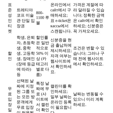
표
온라인에서
가격은 계절에 따
준
트레티야
сайт에서 구
라 달라질 수 있습
800-
성
코프 미술
매하세요;
니다; 정확한 금액
1100 루
인
관 단일 입
표 e-ticket은
은 сайт에서 확인
블
티
장권
кассы에서
하세요; 신분증은
켓
스캔됩니다.
꼭 가져오세요.
학생, 은퇴
할인률
신분증을 현
자, 초등학
은 일반
금 출납처에
생, 중학
적으로
조건은 변할 수 있
제시하세요;
할
생, 고등학
50% 이
습니다; 그러나 구
자격 여부는
인
생, 장애인
상 (카
매 전에 웹사이트
웹사이트에
(장애 등급
테고리
에서 확인하세요.
서 확인하세
에 따라)
별로 다
요.
등
름)
선택된 날
특정 날
짜에 지정
캘린더를 확
무
짜에 무
된 그룹 또
인하세요;
료
료 (사
날짜는 변동될 수
는 모든 방
일부 날짜는
입
이트에
있으니 미리 계획
문객에게
온라인 등록
장
서 캘린
하세요.
무료 입장
이 필요합니
일
더 확인
이 허용됩
다.