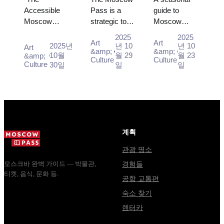
있는 여행자
하기: 모스
언제 무엇
Accessible
Pass is a
guide to
Moscow
strategic tool
Moscow
를 위한 모스
크바 패스
을 볼 것인
program is not
that
festivals
크바 완전 가
를 활용한
가
2025
2025
Art
Art
just a
transforms a
reveals the
2025년
년 10
년 10
Art
이드
유아 가족
&amp;
&amp;
declaration but
potentially
city's pulse
10월
월 29
월 23
&amp;
Culture
Culture
을 위한 최
Culture
30일
일
일
a
stressful
through
적의 방법
comprehensive
holiday into a
vibrant
effort aimed at
smooth,
traditions and
creating a
enriching
modern
barrier-free
adventure w...
spectacles.
env...
계획
관광 명소
모스크바 완벽 가이드 — 박물관,
경험들
티켓, 음식, 문화 등.
공항 교통편
숙소 찾기
렌터카