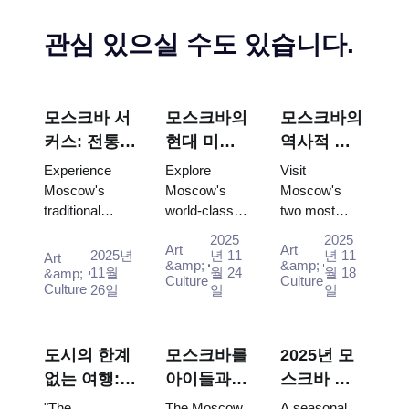
관심 있으실 수도 있습니다.
모스크바 서
모스크바의
모스크바의
커스: 전통
현대 미술
역사적 수
러시아 오락
계: 모스크
도원: 노보
Experience
Explore
Visit
과 패스
바 패스로
데비치와
Moscow's
Moscow's
Moscow's
traditional
world-class
two most
탐방하는
돈스코이,
circus
contemporary
beautiful
현대 갤러
모스크바
2025
2025
Art
Art
performances
art scene for
monasteries -
2025년
년 11
년 11
Art
리 (2025–
패스와 함
&amp;
&amp;
with the
free: GES-2
UNESCO-
11월
월 24
월 18
&amp;
Culture
Culture
2026)
께
Culture
26일
일
일
Moscow Pass,
House of
listed
gaining easy
Culture,
Novodevichy
access to
Garage
and historic
iconic venues
Museum and
Donskoy -
도시의 한계
모스크바를
2025년 모
and unfor...
Winzavod all
completely
없는 여행:
아이들과
스크바 축
inc...
free with Mo...
이동 장애가
함께 탐방
제 가이드:
"The
The Moscow
A seasonal