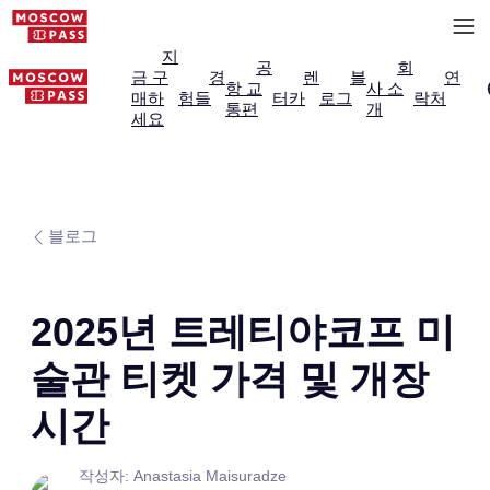
지
공
회
금 구
경
렌
블
연
항 교
사 소
매하
험들
터카
로그
락처
통편
개
세요
블로그
2025년 트레티야코프 미
술관 티켓 가격 및 개장
시간
작성자: Anastasia Maisuradze