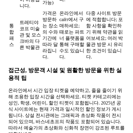
가능)
니다.
가격은
온라인에서
다중 사이트 방문
방문하
сайт에서 구
에 적합합니다; 포
트레티야
통
는 장소
매하세요;
함 사항을 확인하
코프 미술
합
의 수와
때로는 파트
기 위해 약관을 읽
관 및 모스
패
기간에
너 플랫폼을
어보세요; 여러 박
크바의 다
스
따라 달
통해 구매할
물관 방문 시 유리
른 박물관
라집니
수도 있습니
한 조건이 있습니
다.
다.
다.
접근성, 방문객 시설 및 원활한 방문을 위한 실
용적 팁
온라인에서 시간 입장 티켓을 예약하고, 줄을 줄이기 위
해 조용한 입장 시간을 선택하세요. 티켓 카테고리에는
성인, 학생, 어린이, 할인 티켓이 포함됩니다. 2025년 공
식 사이트에는 현재 가격과 일시적인 할인 정보가 게시
됩니다. 상설 전시관에는 그래픽과 초상화 작품이 전시
되어 있으며, 바스네초프의 작품도 포함되어 있습니다.
따라서 예술가의 초상화와 신화적 장면이 강조된 루트를