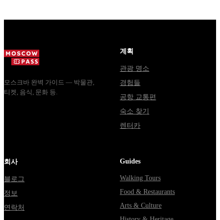
стоят
Почему
обычная
билеты, как
источники
электричка.
доехать из
расходятся в
Все способы
Москвы
днях, чем
уехать из...
через
Мавзолей
계획
Владими...
от...
관광 명소
모스크바 완벽 가이드 — 박물관,
경험들
티켓, 음식, 문화 등.
공항 교통편
숙소 찾기
렌터카
Guides
회사
Walking Tours
블로그
Food & Restaurants
정보
Arts & Culture
연락처
History & Heritage