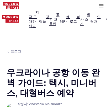
지
공
회
금 구
경
렌
블
연
항 교
사 소
매하
험들
터카
로그
락처
통편
개
세요
블로그
우크라이나 공항 이동 완
벽 가이드: 택시, 미니버
스, 대형버스 예약
작성자: Anastasia Maisuradze