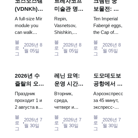
코스모스馆
트레차코프
크렘린 궁
(VDNKh) :
미술관 명
보물전: 파
러시아 최대
작: 꼭 봐야
베르제 달
A full-size Mir
Repin,
Ten Imperial
우주 전시관
할 그림들을
걀, 왕좌, 대
module you
Vasnetsov,
Fabergé eggs,
can walk
Shishkin,
the Cap of
중심으로 한
관식 예복
through, the
Vrubel, Serov
Monomakh,
방문 계획
블
블
블
2026년 8
2026년 8
2026년 8
Energia–
and Surikov
the double
로
로
로
월 05일
월 05일
월 05일
Buran model,
— the works
throne of two
그
그
그
scorched
that stop
boy tsars and
descent
people, where
the coronation
capsules and
they hang,
dress of
2026년 수
레닌 묘역:
도모데도보
120 pieces of
and why
Catherine...
즐랄의 오이
운영 시간,
공항에서 모
flight...
booking the...
데이: 티켓,
입장 및 크
스크바 시내
Праздник
Вторник,
Аэроэкспресс
일정 및 모
렘린과 혼동
로: 에어로
проходит 1 и
среда,
за 45 минут,
2 августа в
четверг и
экспресс-
스크바에서
되는 주요
익스프레스,
Музее
суббота с
автобус за
가는 방법
사항
버스, 또는
블
블
블
2026년 7
2026년 7
2026년 7
деревянного
10:00 до
450 рублей,
로
로
로
전철
월 30일
월 30일
월 30일
зодчества.
13:00, вход
социальный
그
그
그
Сколько
бесплатный.
автобус и