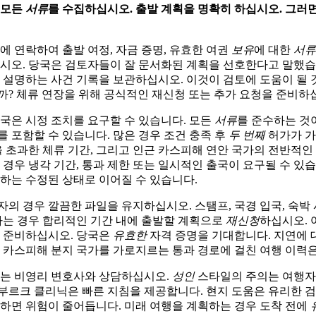
 모든
서류
를 수집하십시오. 출발 계획을 명확히 하십시오. 그러
에 연락하여 출발 여정, 자금 증명, 유효한 여권
보유
에 대한
서류
시오. 당국은 검토자들이 잘 문서화된 계획을 선호한다고 말했습
 설명하는 사건 기록을 보관하십시오. 이것이 검토에 도움이 될 
? 체류 연장을 위해 공식적인 재신청 또는 추가 요청을 준비하
국은 시정 조치를 요구할 수 있습니다. 모든
서류
를 준수하는 것
 포함할 수 있습니다. 많은 경우 조건 충족 후
두 번째
허가가 가
을 초과한 체류 기간, 그리고 인근 카스피해 연안 국가의 전반적인
 경우 냉각 기간, 통과 제한 또는 일시적인 출국이 요구될 수 있
하는 수정된 상태로 이어질 수 있습니다.
의 경우 깔끔한 파일을 유지하십시오. 스탬프, 국경 입국, 숙박 
원하는 경우 합리적인 기간 내에 출발할 계획으로
재신청
하십시오.
를 준비하십시오. 당국은
유효한
자격 증명을 기대합니다. 지연에 
 카스피해 분지 국가를 가로지르는 통과 경로에 걸친 여행 이력
또는 비영리 변호사와 상담하십시오.
성인
스타일의 주의는 여행자
부르크 클리닉은 빠른 지침을 제공합니다. 현지 도움은 유리한 검
하면 위험이 줄어듭니다. 미래 여행을 계획하는 경우 도착 전에