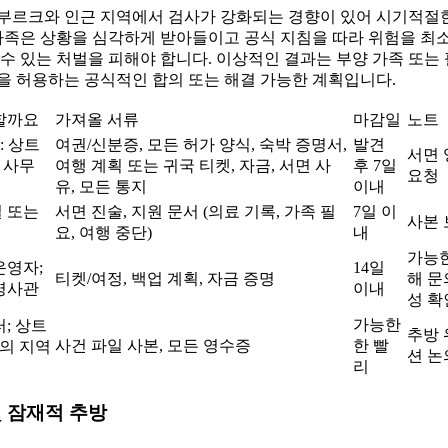
르부르크와 인근 지역에서 검사가 강화되는 경향이 있어 시기적절
 가족은 상황을 심각하게 받아들이고 공식 지침을 따라 위험을 최
수 있는 처벌을 피해야 합니다. 이상적인 결과는 부양 가족 또는
을 허용하는 공식적인 합의 또는 해결 가능한 계획입니다.
할까요
가져올 서류
마감일
노트
: 상트
여권/신분증, 모든 허가 양식, 숙박 증명서,
발견
서면 
 사무
여행 계획 또는 귀국 티켓, 자금, 서면 사
후 7일
요청
유, 모든 통지
이내
 또는
서면 진술, 지원 문서 (의료 기록, 가족 필
7일 이
사본 
요, 여행 중단)
내
가능한
운영자;
14일
티켓/여정, 백업 계획, 자금 증명
해 문
영사관
이내
성 확
가능한
; 상트
추방 
사건 파일 사본, 모든 영수증
한 빨
의 지역
션 논
리
및 잠재적 추방