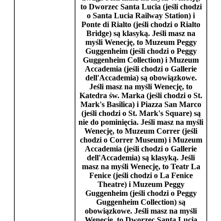
to
Dworzec Santa Lucia
(jeśli chodzi
o
Santa Lucia Railway Station
) i
Ponte di Rialto
(jeśli chodzi o
Rialto
Bridge
) są klasyką. Jeśli masz na
myśli
Wenecję
, to
Muzeum Peggy
Guggenheim
(jeśli chodzi o
Peggy
Guggenheim Collection
) i
Muzeum
Accademia
(jeśli chodzi o
Gallerie
dell'Accademia
) są obowiązkowe.
Jeśli masz na myśli
Wenecję
, to
Katedra św. Marka
(jeśli chodzi o
St.
Mark's Basilica
) i
Piazza San Marco
(jeśli chodzi o
St. Mark's Square
) są
nie do pominięcia. Jeśli masz na myśli
Wenecję
, to
Muzeum Correr
(jeśli
chodzi o
Correr Museum
) i
Muzeum
Accademia
(jeśli chodzi o
Gallerie
dell'Accademia
) są klasyką. Jeśli
masz na myśli
Wenecję
, to
Teatr La
Fenice
(jeśli chodzi o
La Fenice
Theatre
) i
Muzeum Peggy
Guggenheim
(jeśli chodzi o
Peggy
Guggenheim Collection
) są
obowiązkowe. Jeśli masz na myśli
Wenecję
, to
Dworzec Santa Lucia