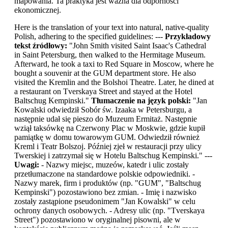
mapowania. Ta praktyka jest ważna dla odporności
ekonomicznej.
Here is the translation of your text into natural, native-quality
Polish, adhering to the specified guidelines: ---
Przykładowy
tekst źródłowy:
"John Smith visited Saint Isaac's Cathedral
in Saint Petersburg, then walked to the Hermitage Museum.
Afterward, he took a taxi to Red Square in Moscow, where he
bought a souvenir at the GUM department store. He also
visited the Kremlin and the Bolshoi Theatre. Later, he dined at
a restaurant on Tverskaya Street and stayed at the Hotel
Baltschug Kempinski."
Tłumaczenie na język polski:
"Jan
Kowalski odwiedził Sobór św. Izaaka w Petersburgu, a
następnie udał się pieszo do Muzeum Ermitaż. Następnie
wziął taksówkę na Czerwony Plac w Moskwie, gdzie kupił
pamiątkę w domu towarowym GUM. Odwiedził również
Kreml i Teatr Bolszoj. Później zjeł w restauracji przy ulicy
Twerskiej i zatrzymał się w Hotelu Baltschug Kempinski." ---
Uwagi:
- Nazwy miejsc, muzeów, katedr i ulic zostały
przetłumaczone na standardowe polskie odpowiedniki. -
Nazwy marek, firm i produktów (np. "GUM", "Baltschug
Kempinski") pozostawiono bez zmian. - Imię i nazwisko
zostały zastąpione pseudonimem "Jan Kowalski" w celu
ochrony danych osobowych. - Adresy ulic (np. "Tverskaya
Street") pozostawiono w oryginalnej pisowni, ale w