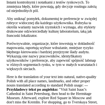
listami kontrolnymi i notatkami z testów rynkowych. To
zmniejsza błędy, które powstają, gdy decyzje routingu zależą
od niejednolitych pól.
Aby uniknąć pomyłek, dokumentuj te preferencje w zwięzłej
rubryce widocznej dla każdego użytkownika. Rubryka ta
określa warianty nazwisk rzymskich i wymaga, aby etykiety
drukowane odzwierciedlały kulturę laboratorium, taką jak
francuski lokalizator.
Porównywalnie, organizacje, które inwestują w dokładność
mapowania, raportują szybsze wdrażanie, mniejsze ryzyko
błędnego kierowania i bardziej przejrzyste ślady audytu.
Wykazują one nazwy pracowników, identyfikatory
użytkowników i preferencje, aby zapewnić spójność labmap
w różnych segmentach rynku, w tym w małych warsztatach i
większych sieciach.
Here is the translation of your text into natural, native-quality
Polish with all place names, landmarks, and other proper
nouns translated according to standard Polish usage: ---
Przykładowy tekst po angielsku:
"Visit Saint Isaac's
Cathedral in Saint Petersburg, then head to the Hermitage
Museum. Afterward, explore Red Square in Moscow and
don't miss the Kremlin. For shopping, go to Tverskaya Street,