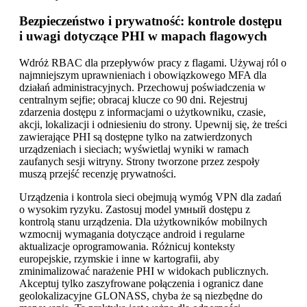
Bezpieczeństwo i prywatność: kontrole dostępu
i uwagi dotyczące PHI w mapach flagowych
Wdróż RBAC dla przepływów pracy z flagami. Używaj ról o
najmniejszym uprawnieniach i obowiązkowego MFA dla
działań administracyjnych. Przechowuj poświadczenia w
centralnym sejfie; obracaj klucze co 90 dni. Rejestruj
zdarzenia dostępu z informacjami o użytkowniku, czasie,
akcji, lokalizacji i odniesieniu do strony. Upewnij się, że treści
zawierające PHI są dostępne tylko na zatwierdzonych
urządzeniach i sieciach; wyświetlaj wyniki w ramach
zaufanych sesji witryny. Strony tworzone przez zespoły
muszą przejść recenzję prywatności.
Urządzenia i kontrola sieci obejmują wymóg VPN dla zadań
o wysokim ryzyku. Zastosuj model умный dostępu z
kontrolą stanu urządzenia. Dla użytkowników mobilnych
wzmocnij wymagania dotyczące android i regularne
aktualizacje oprogramowania. Różnicuj konteksty
europejskie, rzymskie i inne w kartografii, aby
zminimalizować narażenie PHI w widokach publicznych.
Akceptuj tylko zaszyfrowane połączenia i ogranicz dane
geolokalizacyjne GLONASS, chyba że są niezbędne do