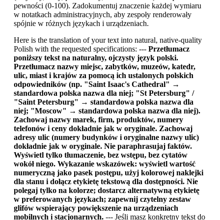
pewności (0-100). Zadokumentuj znaczenie każdej wymiaru
w notatkach administracyjnych, aby zespoły renderowały
spójnie w różnych językach i urządzeniach.
Here is the translation of your text into natural, native-quality
Polish with the requested specifications: ---
Przetłumacz
poniższy tekst na naturalny, ojczysty język polski.
Przetłumacz nazwy miejsc, zabytków, muzeów, katedr,
ulic, miast i krajów za pomocą ich ustalonych polskich
odpowiedników (np. "Saint Isaac's Cathedral" →
standardowa polska nazwa dla niej; "St Petersburg" /
"Saint Petersburg" → standardowa polska nazwa dla
niej; "Moscow" → standardowa polska nazwa dla niej).
Zachowaj nazwy marek, firm, produktów, numery
telefonów i ceny dokładnie jak w oryginale. Zachowaj
adresy ulic (numery budynków i oryginalne nazwy ulic)
dokładnie jak w oryginale. Nie paraphrasujaj faktów.
Wyświetl tylko tłumaczenie, bez wstępu, bez cytatów
wokół niego.
Wykazanie wskazówek: wyświetl wartość
numeryczną jako pasek postępu, użyj kolorowej naklejki
dla stanu i dołącz etykietę tekstową dla dostępności. Nie
polegaj tylko na kolorze; dostarcz alternatywną etykietę
w preferowanych językach; zapewnij czytelny zestaw
glifów wspierający powiększenie na urządzeniach
mobilnych i stacjonarnych.
--- Jeśli masz konkretny tekst do