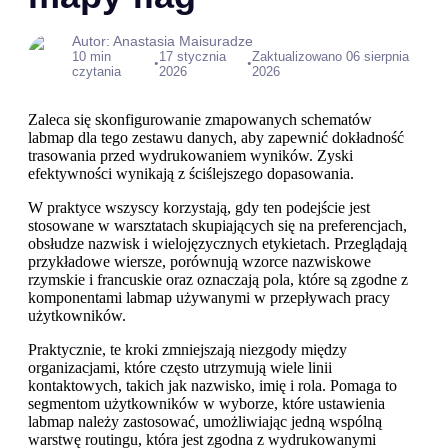
Autor: Anastasia Maisuradze
10 min
17 stycznia
Zaktualizowano 06 sierpnia
•
•
czytania
2026
2026
Zaleca się skonfigurowanie zmapowanych schematów
labmap dla tego zestawu danych, aby zapewnić dokładność
trasowania przed wydrukowaniem wyników. Zyski
efektywności wynikają z ściślejszego dopasowania.
W praktyce wszyscy korzystają, gdy ten podejście jest
stosowane w warsztatach skupiających się na preferencjach,
obsłudze nazwisk i wielojęzycznych etykietach. Przeglądają
przykładowe wiersze, porównują wzorce nazwiskowe
rzymskie i francuskie oraz oznaczają pola, które są zgodne z
komponentami labmap używanymi w przepływach pracy
użytkowników.
Praktycznie, te kroki zmniejszają niezgody między
organizacjami, które często utrzymują wiele linii
kontaktowych, takich jak nazwisko, imię i rola. Pomaga to
segmentom użytkowników w wyborze, które ustawienia
labmap należy zastosować, umożliwiając jedną wspólną
warstwę routingu, która jest zgodna z wydrukowanymi