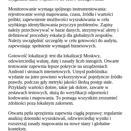
Monitorowanie wymaga spójnego instrumentowania:
rejestrowanie wersji mapowania, czasu, źródła i wartości
próbki; zapewnienie możliwości wyszukiwania w celu
szybkiego identyfikowania przyczyn problemów. Zapisy
należy przechowywać w bazie danych, utrzymywać alerty i
definiować procedury eskalacji dla globalnych zespołów.
Należy uwzględnić szczegóły w celu gotowości do audytu,
zapewniając spełnienie wymagań biznesowych.
Gotowość lokalizacji: test dla lokalizacji Moskwy,
odzwierciedlaj walutę, datę i zasady liczb mnogich. Otwarte
testowanie zapewnia lepsze pokrycie na urządzeniach
Android i stronach internetowych. Umysł podróżnika:
wydanie na jutro powinno wykorzystywać pojedyncze źródło
prawdy, podczas gdy metryki jakości śledzą postęp stale.
Przykłady wartości dolore, takie jak dolore, zawarte w
zestawach testowych, służą do weryfikacji odporności
kodowania i mapowania. To pomaga wszystkim zrozumieć
zdolności poza lokalnym zakresem.
Otwarta pętla sprzężenia zapewnia ciągłą poprawę: regularnie
analizuj dzienniki wyszukiwań, odzwierciedlaj wyniki i
rozszerzaj zasady mapowania na nowe stany i globalne
konteksty.