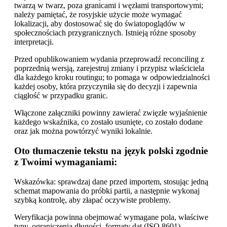
twarzą w twarz, poza granicami i węzłami transportowymi;
należy pamiętać, że rosyjskie użycie może wymagać
lokalizacji, aby dostosować się do światopoglądów w
społecznościach przygranicznych. Istnieją różne sposoby
interpretacji.
Przed opublikowaniem wydania przeprowadź reconciling z
poprzednią wersją, zarejestruj zmiany i przypisz właściciela
dla każdego kroku routingu; to pomaga w odpowiedzialności
każdej osoby, która przyczyniła się do decyzji i zapewnia
ciągłość w przypadku granic.
Włączone załączniki powinny zawierać zwięzłe wyjaśnienie
każdego wskaźnika, co zostało usunięte, co zostało dodane
oraz jak można powtórzyć wyniki lokalnie.
Oto tłumaczenie tekstu na język polski zgodnie
z Twoimi wymaganiami:
Wskazówka: sprawdzaj dane przed importem, stosując jedną
schemat mapowania do próbki partii, a następnie wykonaj
szybką kontrolę, aby złapać oczywiste problemy.
Weryfikacja powinna obejmować wymagane pola, właściwe
typy, ograniczenia długości, formaty dat (ISO 8601),