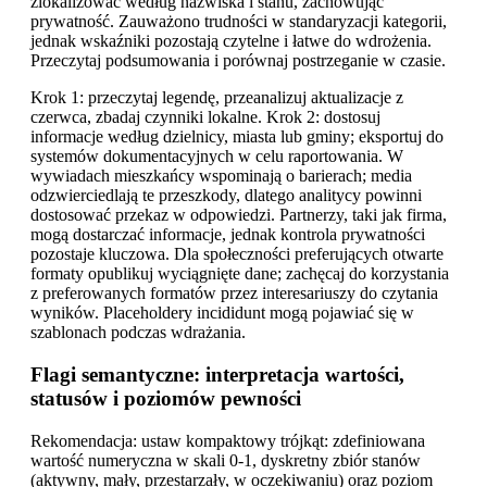
zlokalizować według nazwiska i stanu, zachowując
prywatność. Zauważono trudności w standaryzacji kategorii,
jednak wskaźniki pozostają czytelne i łatwe do wdrożenia.
Przeczytaj podsumowania i porównaj postrzeganie w czasie.
Krok 1: przeczytaj legendę, przeanalizuj aktualizacje z
czerwca, zbadaj czynniki lokalne. Krok 2: dostosuj
informacje według dzielnicy, miasta lub gminy; eksportuj do
systemów dokumentacyjnych w celu raportowania. W
wywiadach mieszkańcy wspominają o barierach; media
odzwierciedlają te przeszkody, dlatego analitycy powinni
dostosować przekaz w odpowiedzi. Partnerzy, taki jak firma,
mogą dostarczać informacje, jednak kontrola prywatności
pozostaje kluczowa. Dla społeczności preferujących otwarte
formaty opublikuj wyciągnięte dane; zachęcaj do korzystania
z preferowanych formatów przez interesariuszy do czytania
wyników. Placeholdery incididunt mogą pojawiać się w
szablonach podczas wdrażania.
Flagi semantyczne: interpretacja wartości,
statusów i poziomów pewności
Rekomendacja: ustaw kompaktowy trójkąt: zdefiniowana
wartość numeryczna w skali 0-1, dyskretny zbiór stanów
(aktywny, mały, przestarzały, w oczekiwaniu) oraz poziom