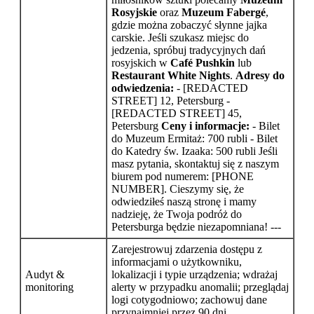
Rosyjskie
oraz
Muzeum Fabergé
,
gdzie można zobaczyć słynne jajka
carskie. Jeśli szukasz miejsc do
jedzenia, spróbuj tradycyjnych dań
rosyjskich w
Café Pushkin
lub
Restaurant White Nights
.
Adresy do
odwiedzenia:
- [REDACTED
STREET] 12, Petersburg -
[REDACTED STREET] 45,
Petersburg
Ceny i informacje:
- Bilet
do Muzeum Ermitaż: 700 rubli - Bilet
do Katedry św. Izaaka: 500 rubli Jeśli
masz pytania, skontaktuj się z naszym
biurem pod numerem: [PHONE
NUMBER]. Cieszymy się, że
odwiedziłeś naszą stronę i mamy
nadzieję, że Twoja podróż do
Petersburga będzie niezapomniana! ---
Zarejestrowuj zdarzenia dostępu z
informacjami o użytkowniku,
Audyt &
lokalizacji i typie urządzenia; wdrażaj
monitoring
alerty w przypadku anomalii; przeglądaj
logi cotygodniowo; zachowuj dane
przynajmniej przez 90 dni.