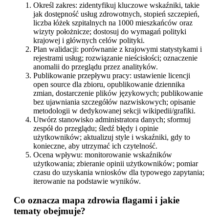
Określ zakres: zidentyfikuj kluczowe wskaźniki, takie
jak dostępność usług zdrowotnych, stopień szczepień,
liczba łóżek szpitalnych na 1000 mieszkańców oraz
wizyty położnicze; dostosuj do wymagań polityki
krajowej i głównych celów polityki.
Plan walidacji: porównanie z krajowymi statystykami i
rejestrami usług; rozwiązanie nieścisłości; oznaczenie
anomalii do przeglądu przez analityków.
Publikowanie przepływu pracy: ustawienie licencji
open source dla zbioru, opublikowanie dziennika
zmian, dostarczenie plików językowych; publikowanie
bez ujawniania szczegółów nazwiskowych; opisanie
metodologii w dedykowanej sekcji wikipedii/grafiki.
Utwórz stanowisko administratora danych; sformuj
zespół do przeglądu; śledź błędy i opinie
użytkowników; aktualizuj style i wskaźniki, gdy to
konieczne, aby utrzymać ich czytelność.
Ocena wpływu: monitorowanie wskaźników
użytkowania; zbieranie opinii użytkowników; pomiar
czasu do uzyskania wniosków dla typowego zapytania;
iterowanie na podstawie wyników.
Co oznacza mapa zdrowia flagami i jakie
tematy obejmuje?