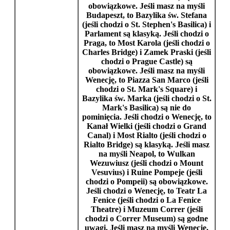
obowiązkowe. Jeśli masz na myśli
Budapeszt
, to
Bazylika św. Stefana
(jeśli chodzi o
St. Stephen's Basilica
) i
Parlament
są klasyką. Jeśli chodzi o
Praga
, to
Most Karola
(jeśli chodzi o
Charles Bridge
) i
Zamek Praski
(jeśli
chodzi o
Prague Castle
) są
obowiązkowe. Jeśli masz na myśli
Wenecję
, to
Piazza San Marco
(jeśli
chodzi o
St. Mark's Square
) i
Bazylika św. Marka
(jeśli chodzi o
St.
Mark's Basilica
) są nie do
pominięcia. Jeśli chodzi o
Wenecję
, to
Kanał Wielki
(jeśli chodzi o
Grand
Canal
) i
Most Rialto
(jeśli chodzi o
Rialto Bridge
) są klasyką. Jeśli masz
na myśli
Neapol
, to
Wulkan
Wezuwiusz
(jeśli chodzi o
Mount
Vesuvius
) i
Ruine Pompeje
(jeśli
chodzi o
Pompeii
) są obowiązkowe.
Jeśli chodzi o
Wenecję
, to
Teatr La
Fenice
(jeśli chodzi o
La Fenice
Theatre
) i
Muzeum Correr
(jeśli
chodzi o
Correr Museum
) są godne
uwagi. Jeśli masz na myśli
Wenecję
,