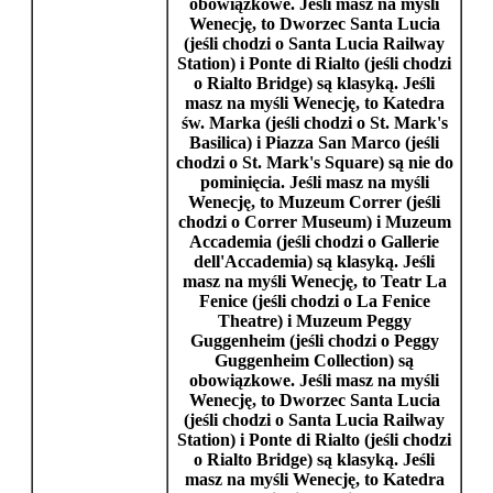
obowiązkowe. Jeśli masz na myśli
Wenecję
, to
Dworzec Santa Lucia
(jeśli chodzi o
Santa Lucia Railway
Station
) i
Ponte di Rialto
(jeśli chodzi
o
Rialto Bridge
) są klasyką. Jeśli
masz na myśli
Wenecję
, to
Katedra
św. Marka
(jeśli chodzi o
St. Mark's
Basilica
) i
Piazza San Marco
(jeśli
chodzi o
St. Mark's Square
) są nie do
pominięcia. Jeśli masz na myśli
Wenecję
, to
Muzeum Correr
(jeśli
chodzi o
Correr Museum
) i
Muzeum
Accademia
(jeśli chodzi o
Gallerie
dell'Accademia
) są klasyką. Jeśli
masz na myśli
Wenecję
, to
Teatr La
Fenice
(jeśli chodzi o
La Fenice
Theatre
) i
Muzeum Peggy
Guggenheim
(jeśli chodzi o
Peggy
Guggenheim Collection
) są
obowiązkowe. Jeśli masz na myśli
Wenecję
, to
Dworzec Santa Lucia
(jeśli chodzi o
Santa Lucia Railway
Station
) i
Ponte di Rialto
(jeśli chodzi
o
Rialto Bridge
) są klasyką. Jeśli
masz na myśli
Wenecję
, to
Katedra