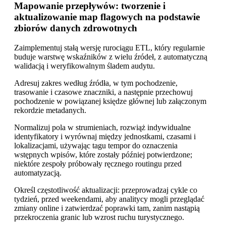
Mapowanie przepływów: tworzenie i
aktualizowanie map flagowych na podstawie
zbiorów danych zdrowotnych
Zaimplementuj stałą wersję rurociągu ETL, który regularnie
buduje warstwę wskaźników z wielu źródeł, z automatyczną
walidacją i weryfikowalnym śladem audytu.
Adresuj zakres według źródła, w tym pochodzenie,
trasowanie i czasowe znaczniki, a następnie przechowuj
pochodzenie w powiązanej księdze głównej lub załączonym
rekordzie metadanych.
Normalizuj pola w strumieniach, rozwiąż indywidualne
identyfikatory i wyrównaj między jednostkami, czasami i
lokalizacjami, używając tagu tempor do oznaczenia
wstępnych wpisów, które zostały później potwierdzone;
niektóre zespoły próbowały ręcznego routingu przed
automatyzacją.
Określ częstotliwość aktualizacji: przeprowadzaj cykle co
tydzień, przed weekendami, aby analitycy mogli przeglądać
zmiany online i zatwierdzać poprawki tam, zanim nastąpią
przekroczenia granic lub wzrost ruchu turystycznego.