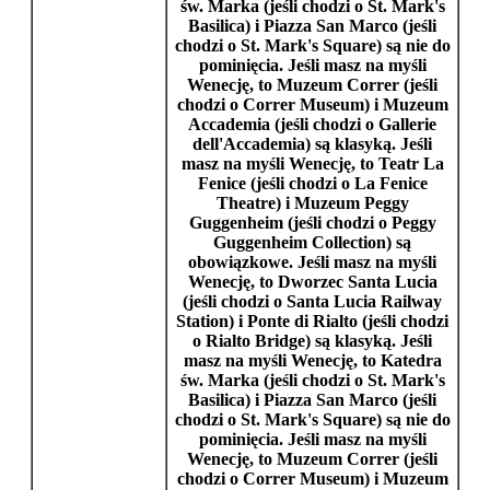
św. Marka
(jeśli chodzi o
St. Mark's
Basilica
) i
Piazza San Marco
(jeśli
chodzi o
St. Mark's Square
) są nie do
pominięcia. Jeśli masz na myśli
Wenecję
, to
Muzeum Correr
(jeśli
chodzi o
Correr Museum
) i
Muzeum
Accademia
(jeśli chodzi o
Gallerie
dell'Accademia
) są klasyką. Jeśli
masz na myśli
Wenecję
, to
Teatr La
Fenice
(jeśli chodzi o
La Fenice
Theatre
) i
Muzeum Peggy
Guggenheim
(jeśli chodzi o
Peggy
Guggenheim Collection
) są
obowiązkowe. Jeśli masz na myśli
Wenecję
, to
Dworzec Santa Lucia
(jeśli chodzi o
Santa Lucia Railway
Station
) i
Ponte di Rialto
(jeśli chodzi
o
Rialto Bridge
) są klasyką. Jeśli
masz na myśli
Wenecję
, to
Katedra
św. Marka
(jeśli chodzi o
St. Mark's
Basilica
) i
Piazza San Marco
(jeśli
chodzi o
St. Mark's Square
) są nie do
pominięcia. Jeśli masz na myśli
Wenecję
, to
Muzeum Correr
(jeśli
chodzi o
Correr Museum
) i
Muzeum