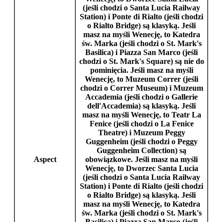
(jeśli chodzi o
Santa Lucia Railway
Station
) i
Ponte di Rialto
(jeśli chodzi
o
Rialto Bridge
) są klasyką. Jeśli
masz na myśli
Wenecję
, to
Katedra
św. Marka
(jeśli chodzi o
St. Mark's
Basilica
) i
Piazza San Marco
(jeśli
chodzi o
St. Mark's Square
) są nie do
pominięcia. Jeśli masz na myśli
Wenecję
, to
Muzeum Correr
(jeśli
chodzi o
Correr Museum
) i
Muzeum
Accademia
(jeśli chodzi o
Gallerie
dell'Accademia
) są klasyką. Jeśli
masz na myśli
Wenecję
, to
Teatr La
Fenice
(jeśli chodzi o
La Fenice
Theatre
) i
Muzeum Peggy
Guggenheim
(jeśli chodzi o
Peggy
Guggenheim Collection
) są
Aspect
obowiązkowe. Jeśli masz na myśli
Wenecję
, to
Dworzec Santa Lucia
(jeśli chodzi o
Santa Lucia Railway
Station
) i
Ponte di Rialto
(jeśli chodzi
o
Rialto Bridge
) są klasyką. Jeśli
masz na myśli
Wenecję
, to
Katedra
św. Marka
(jeśli chodzi o
St. Mark's
Basilica
) i
Piazza San Marco
(jeśli