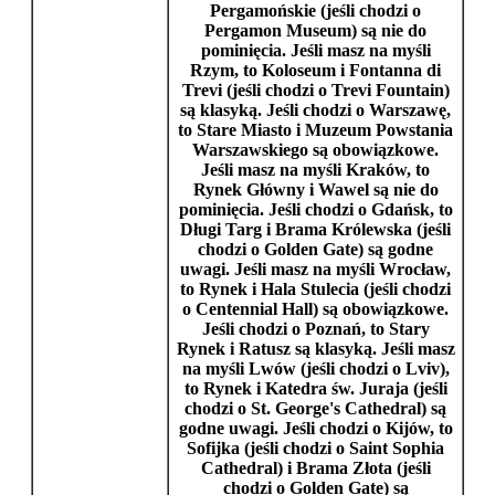
Pergamońskie
(jeśli chodzi o
Pergamon Museum
) są nie do
pominięcia. Jeśli masz na myśli
Rzym
, to
Koloseum
i
Fontanna di
Trevi
(jeśli chodzi o
Trevi Fountain
)
są klasyką. Jeśli chodzi o
Warszawę
,
to
Stare Miasto
i
Muzeum Powstania
Warszawskiego
są obowiązkowe.
Jeśli masz na myśli
Kraków
, to
Rynek Główny
i
Wawel
są nie do
pominięcia. Jeśli chodzi o
Gdańsk
, to
Długi Targ
i
Brama Królewska
(jeśli
chodzi o
Golden Gate
) są godne
uwagi. Jeśli masz na myśli
Wrocław
,
to
Rynek
i
Hala Stulecia
(jeśli chodzi
o
Centennial Hall
) są obowiązkowe.
Jeśli chodzi o
Poznań
, to
Stary
Rynek
i
Ratusz
są klasyką. Jeśli masz
na myśli
Lwów
(jeśli chodzi o
Lviv
),
to
Rynek
i
Katedra św. Juraja
(jeśli
chodzi o
St. George's Cathedral
) są
godne uwagi. Jeśli chodzi o
Kijów
, to
Sofijka
(jeśli chodzi o
Saint Sophia
Cathedral
) i
Brama Złota
(jeśli
chodzi o
Golden Gate
) są