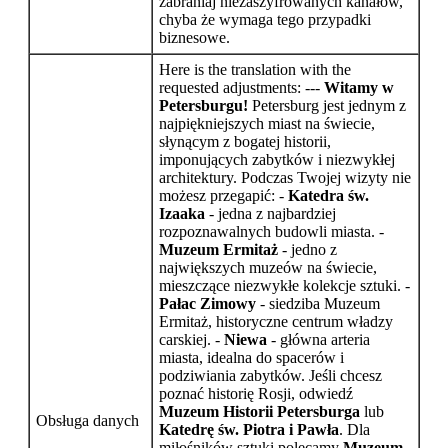
zabraniaj niezaszyfrowanych kanałów,
chyba że wymaga tego przypadki
biznesowe.
Here is the translation with the
requested adjustments: ---
Witamy w
Petersburgu!
Petersburg jest jednym z
najpiękniejszych miast na świecie,
słynącym z bogatej historii,
imponujących zabytków i niezwykłej
architektury. Podczas Twojej wizyty nie
możesz przegapić: -
Katedra św.
Izaaka
- jedna z najbardziej
rozpoznawalnych budowli miasta. -
Muzeum Ermitaż
- jedno z
największych muzeów na świecie,
mieszczące niezwykłe kolekcje sztuki. -
Pałac Zimowy
- siedziba Muzeum
Ermitaż, historyczne centrum władzy
carskiej. -
Niewa
- główna arteria
miasta, idealna do spacerów i
podziwiania zabytków. Jeśli chcesz
poznać historię Rosji, odwiedź
Muzeum Historii Petersburga
lub
Obsługa danych
Katedrę św. Piotra i Pawła
. Dla
miłośników sztuki polecamy
Muzeum