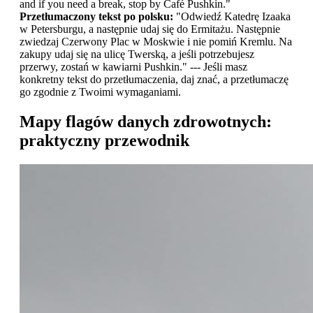
and if you need a break, stop by Café Pushkin."
Przetłumaczony tekst po polsku:
"Odwiedź Katedrę Izaaka
w Petersburgu, a następnie udaj się do Ermitażu. Następnie
zwiedzaj Czerwony Plac w Moskwie i nie pomiń Kremlu. Na
zakupy udaj się na ulicę Twerską, a jeśli potrzebujesz
przerwy, zostań w kawiarni Pushkin." --- Jeśli masz
konkretny tekst do przetłumaczenia, daj znać, a przetłumaczę
go zgodnie z Twoimi wymaganiami.
Mapy flagów danych zdrowotnych:
praktyczny przewodnik