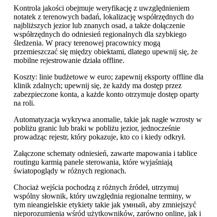
Kontrola jakości obejmuje weryfikację z uwzględnieniem
notatek z terenowych badań, lokalizację współrzędnych do
najbliższych jezior lub znanych osad, a także dołączenie
współrzędnych do odniesień regionalnych dla szybkiego
śledzenia. W pracy terenowej pracownicy mogą
przemieszczać się między obiektami, dlatego upewnij się, że
mobilne rejestrowanie działa offline.
Koszty: linie budżetowe w euro; zapewnij eksporty offline dla
klinik zdalnych; upewnij się, że każdy ma dostęp przez
zabezpieczone konta, a każde konto otrzymuje dostęp oparty
na roli.
Automatyzacja wykrywa anomalie, takie jak nagłe wzrosty w
pobliżu granic lub braki w pobliżu jezior, jednocześnie
prowadząc rejestr, który pokazuje, kto co i kiedy odkrył.
Załączone schematy odniesień, zawarte mapowania i tablice
routingu karmią panele sterowania, które wyjaśniają
światopoglądy w różnych regionach.
Chociaż wejścia pochodzą z różnych źródeł, utrzymuj
wspólny słownik, który uwzględnia regionalne terminy, w
tym nieangielskie etykiety takie jak умный, aby zmniejszyć
nieporozumienia wśród użytkowników, zarówno online, jak i