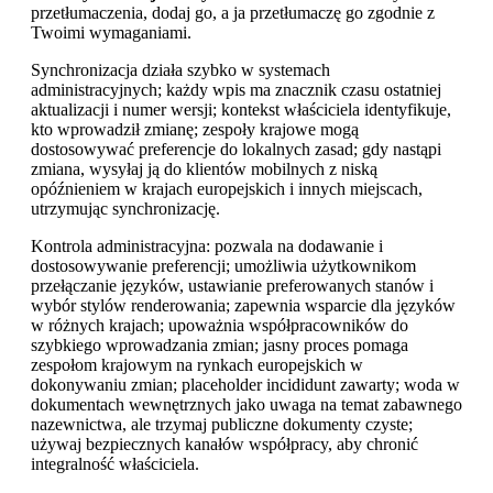
przetłumaczenia, dodaj go, a ja przetłumaczę go zgodnie z
Twoimi wymaganiami.
Synchronizacja działa szybko w systemach
administracyjnych; każdy wpis ma znacznik czasu ostatniej
aktualizacji i numer wersji; kontekst właściciela identyfikuje,
kto wprowadził zmianę; zespoły krajowe mogą
dostosowywać preferencje do lokalnych zasad; gdy nastąpi
zmiana, wysyłaj ją do klientów mobilnych z niską
opóźnieniem w krajach europejskich i innych miejscach,
utrzymując synchronizację.
Kontrola administracyjna: pozwala na dodawanie i
dostosowywanie preferencji; umożliwia użytkownikom
przełączanie języków, ustawianie preferowanych stanów i
wybór stylów renderowania; zapewnia wsparcie dla języków
w różnych krajach; upoważnia współpracowników do
szybkiego wprowadzania zmian; jasny proces pomaga
zespołom krajowym na rynkach europejskich w
dokonywaniu zmian; placeholder incididunt zawarty; woda w
dokumentach wewnętrznych jako uwaga na temat zabawnego
nazewnictwa, ale trzymaj publiczne dokumenty czyste;
używaj bezpiecznych kanałów współpracy, aby chronić
integralność właściciela.