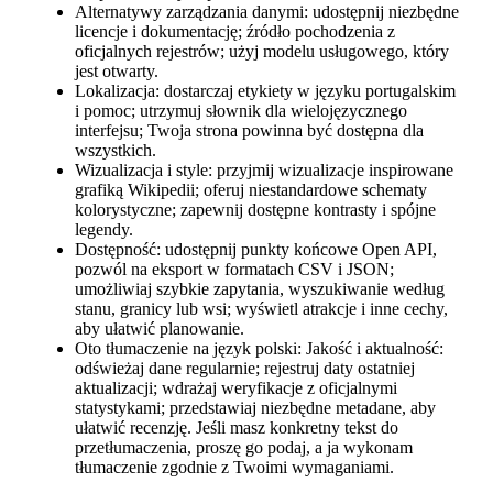
Alternatywy zarządzania danymi: udostępnij niezbędne
licencje i dokumentację; źródło pochodzenia z
oficjalnych rejestrów; użyj modelu usługowego, który
jest otwarty.
Lokalizacja: dostarczaj etykiety w języku portugalskim
i pomoc; utrzymuj słownik dla wielojęzycznego
interfejsu; Twoja strona powinna być dostępna dla
wszystkich.
Wizualizacja i style: przyjmij wizualizacje inspirowane
grafiką Wikipedii; oferuj niestandardowe schematy
kolorystyczne; zapewnij dostępne kontrasty i spójne
legendy.
Dostępność: udostępnij punkty końcowe Open API,
pozwól na eksport w formatach CSV i JSON;
umożliwiaj szybkie zapytania, wyszukiwanie według
stanu, granicy lub wsi; wyświetl atrakcje i inne cechy,
aby ułatwić planowanie.
Oto tłumaczenie na język polski: Jakość i aktualność:
odświeżaj dane regularnie; rejestruj daty ostatniej
aktualizacji; wdrażaj weryfikacje z oficjalnymi
statystykami; przedstawiaj niezbędne metadane, aby
ułatwić recenzję. Jeśli masz konkretny tekst do
przetłumaczenia, proszę go podaj, a ja wykonam
tłumaczenie zgodnie z Twoimi wymaganiami.