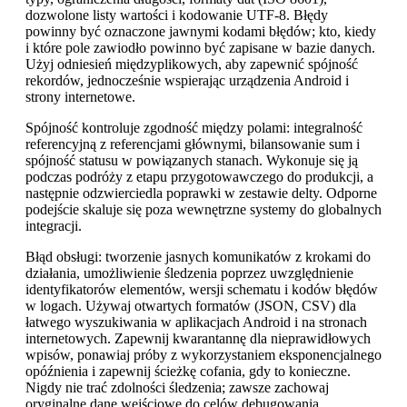
dozwolone listy wartości i kodowanie UTF-8. Błędy
powinny być oznaczone jawnymi kodami błędów; kto, kiedy
i które pole zawiodło powinno być zapisane w bazie danych.
Użyj odniesień międzyplikowych, aby zapewnić spójność
rekordów, jednocześnie wspierając urządzenia Android i
strony internetowe.
Spójność kontroluje zgodność między polami: integralność
referencyjną z referencjami głównymi, bilansowanie sum i
spójność statusu w powiązanych stanach. Wykonuje się ją
podczas podróży z etapu przygotowawczego do produkcji, a
następnie odzwierciedla poprawki w zestawie delty. Odporne
podejście skaluje się poza wewnętrzne systemy do globalnych
integracji.
Błąd obsługi: tworzenie jasnych komunikatów z krokami do
działania, umożliwienie śledzenia poprzez uwzględnienie
identyfikatorów elementów, wersji schematu i kodów błędów
w logach. Używaj otwartych formatów (JSON, CSV) dla
łatwego wyszukiwania w aplikacjach Android i na stronach
internetowych. Zapewnij kwarantannę dla nieprawidłowych
wpisów, ponawiaj próby z wykorzystaniem eksponencjalnego
opóźnienia i zapewnij ścieżkę cofania, gdy to konieczne.
Nigdy nie trać zdolności śledzenia; zawsze zachowaj
oryginalne dane wejściowe do celów debugowania.