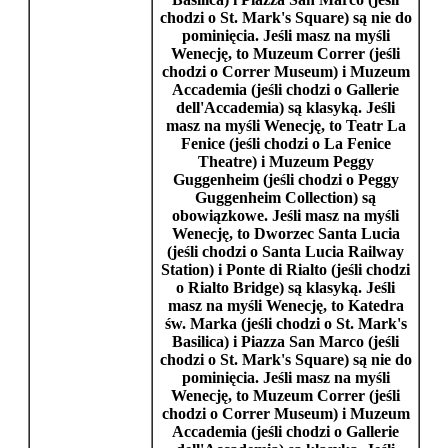
chodzi o
St. Mark's Square
) są nie do
pominięcia. Jeśli masz na myśli
Wenecję
, to
Muzeum Correr
(jeśli
chodzi o
Correr Museum
) i
Muzeum
Accademia
(jeśli chodzi o
Gallerie
dell'Accademia
) są klasyką. Jeśli
masz na myśli
Wenecję
, to
Teatr La
Fenice
(jeśli chodzi o
La Fenice
Theatre
) i
Muzeum Peggy
Guggenheim
(jeśli chodzi o
Peggy
Guggenheim Collection
) są
obowiązkowe. Jeśli masz na myśli
Wenecję
, to
Dworzec Santa Lucia
(jeśli chodzi o
Santa Lucia Railway
Station
) i
Ponte di Rialto
(jeśli chodzi
o
Rialto Bridge
) są klasyką. Jeśli
masz na myśli
Wenecję
, to
Katedra
św. Marka
(jeśli chodzi o
St. Mark's
Basilica
) i
Piazza San Marco
(jeśli
chodzi o
St. Mark's Square
) są nie do
pominięcia. Jeśli masz na myśli
Wenecję
, to
Muzeum Correr
(jeśli
chodzi o
Correr Museum
) i
Muzeum
Accademia
(jeśli chodzi o
Gallerie