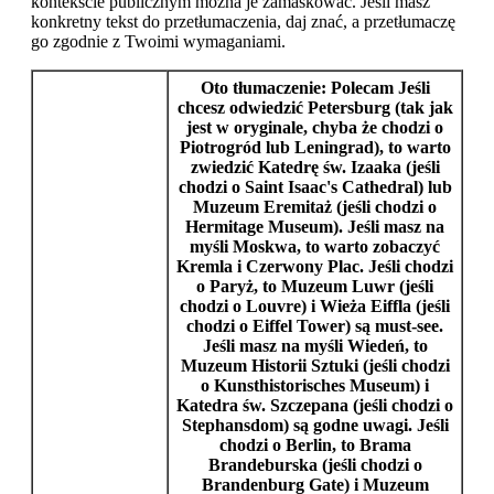
kontekście publicznym można je zamaskować. Jeśli masz
konkretny tekst do przetłumaczenia, daj znać, a przetłumaczę
go zgodnie z Twoimi wymaganiami.
Oto tłumaczenie:
Polecam
Jeśli
chcesz odwiedzić
Petersburg
(tak jak
jest w oryginale, chyba że chodzi o
Piotrogród
lub
Leningrad
), to warto
zwiedzić
Katedrę św. Izaaka
(jeśli
chodzi o
Saint Isaac's Cathedral
) lub
Muzeum Eremitaż
(jeśli chodzi o
Hermitage Museum
). Jeśli masz na
myśli
Moskwa
, to warto zobaczyć
Kremla
i
Czerwony Plac
. Jeśli chodzi
o
Paryż
, to
Muzeum Luwr
(jeśli
chodzi o
Louvre
) i
Wieża Eiffla
(jeśli
chodzi o
Eiffel Tower
) są must-see.
Jeśli masz na myśli
Wiedeń
, to
Muzeum Historii Sztuki
(jeśli chodzi
o
Kunsthistorisches Museum
) i
Katedra św. Szczepana
(jeśli chodzi o
Stephansdom
) są godne uwagi. Jeśli
chodzi o
Berlin
, to
Brama
Brandeburska
(jeśli chodzi o
Brandenburg Gate
) i
Muzeum