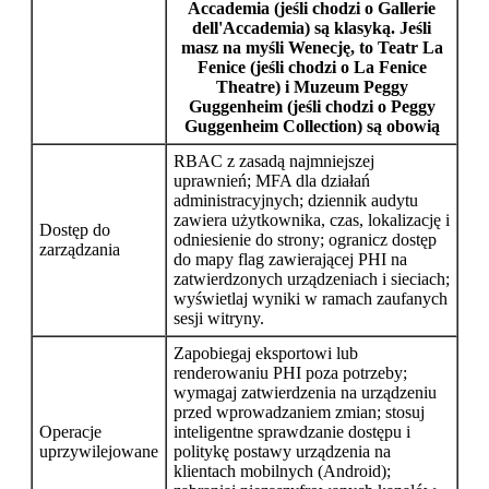
Accademia
(jeśli chodzi o
Gallerie
dell'Accademia
) są klasyką. Jeśli
masz na myśli
Wenecję
, to
Teatr La
Fenice
(jeśli chodzi o
La Fenice
Theatre
) i
Muzeum Peggy
Guggenheim
(jeśli chodzi o
Peggy
Guggenheim Collection
) są obowią
RBAC z zasadą najmniejszej
uprawnień; MFA dla działań
administracyjnych; dziennik audytu
zawiera użytkownika, czas, lokalizację i
Dostęp do
odniesienie do strony; ogranicz dostęp
zarządzania
do mapy flag zawierającej PHI na
zatwierdzonych urządzeniach i sieciach;
wyświetlaj wyniki w ramach zaufanych
sesji witryny.
Zapobiegaj eksportowi lub
renderowaniu PHI poza potrzeby;
wymagaj zatwierdzenia na urządzeniu
przed wprowadzaniem zmian; stosuj
Operacje
inteligentne sprawdzanie dostępu i
uprzywilejowane
politykę postawy urządzenia na
klientach mobilnych (Android);