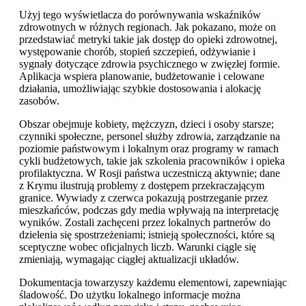
Użyj tego wyświetlacza do porównywania wskaźników
zdrowotnych w różnych regionach. Jak pokazano, może on
przedstawiać metryki takie jak dostęp do opieki zdrowotnej,
występowanie chorób, stopień szczepień, odżywianie i
sygnały dotyczące zdrowia psychicznego w zwięzłej formie.
Aplikacja wspiera planowanie, budżetowanie i celowane
działania, umożliwiając szybkie dostosowania i alokację
zasobów.
Obszar obejmuje kobiety, mężczyzn, dzieci i osoby starsze;
czynniki społeczne, personel służby zdrowia, zarządzanie na
poziomie państwowym i lokalnym oraz programy w ramach
cykli budżetowych, takie jak szkolenia pracowników i opieka
profilaktyczna. W Rosji państwa uczestniczą aktywnie; dane
z Krymu ilustrują problemy z dostępem przekraczającym
granice. Wywiady z czerwca pokazują postrzeganie przez
mieszkańców, podczas gdy media wpływają na interpretację
wyników. Zostali zachęceni przez lokalnych partnerów do
dzielenia się spostrzeżeniami; istnieją społeczności, które są
sceptyczne wobec oficjalnych liczb. Warunki ciągle się
zmieniają, wymagając ciągłej aktualizacji układów.
Dokumentacja towarzyszy każdemu elementowi, zapewniając
śladowość. Do użytku lokalnego informacje można