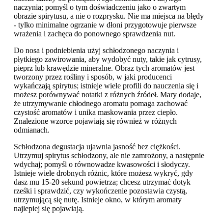
naczynia; pomyśl o tym doświadczeniu jako o zwartym
obrazie spirytusu, a nie o rozprysku. Nie ma miejsca na błędy
- tylko minimalne ogrzanie w dłoni przygotowuje pierwsze
wrażenia i zachęca do ponownego sprawdzenia nut.
Do nosa i podniebienia użyj schłodzonego naczynia i
płytkiego zawirowania, aby wydobyć nuty, takie jak cytrusy,
pieprz lub krawędzie mineralne. Obraz tych aromatów jest
tworzony przez rośliny i sposób, w jaki producenci
wykańczają spirytus; istnieje wiele profili do nauczenia się i
możesz porównywać notatki z różnych źródeł. Mary dodaje,
że utrzymywanie chłodnego aromatu pomaga zachować
czystość aromatów i unika maskowania przez ciepło.
Znalezione wzorce pojawiają się również w różnych
odmianach.
Schłodzona degustacja ujawnia jasność bez ciężkości.
Utrzymuj spirytus schłodzony, ale nie zamrożony, a następnie
wdychaj; pomyśl o równowadze kwasowości i słodyczy.
Istnieje wiele drobnych różnic, które możesz wykryć, gdy
dasz mu 15-20 sekund powietrza; chcesz utrzymać dotyk
rześki i sprawdzić, czy wykończenie pozostawia czystą,
utrzymującą się nutę. Istnieje okno, w którym aromaty
najlepiej się pojawiają.