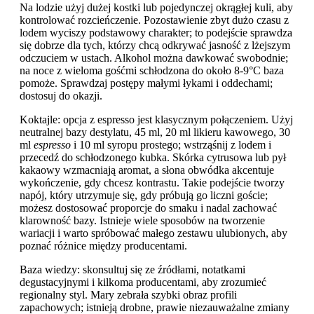
Na lodzie użyj dużej kostki lub pojedynczej okrągłej kuli, aby
kontrolować rozcieńczenie. Pozostawienie zbyt dużo czasu z
lodem wyciszy podstawowy charakter; to podejście sprawdza
się dobrze dla tych, którzy chcą odkrywać jasność z lżejszym
odczuciem w ustach. Alkohol można dawkować swobodnie;
na noce z wieloma gośćmi schłodzona do około 8-9°C baza
pomoże. Sprawdzaj postępy małymi łykami i oddechami;
dostosuj do okazji.
Koktajle: opcja z espresso jest klasycznym połączeniem. Użyj
neutralnej bazy destylatu, 45 ml, 20 ml likieru kawowego, 30
ml
espresso
i 10 ml syropu prostego; wstrząśnij z lodem i
przecedź do schłodzonego kubka. Skórka cytrusowa lub pył
kakaowy wzmacniają aromat, a słona obwódka akcentuje
wykończenie, gdy chcesz kontrastu. Takie podejście tworzy
napój, który utrzymuje się, gdy próbują go liczni goście;
możesz dostosować proporcje do smaku i nadal zachować
klarowność bazy. Istnieje wiele sposobów na tworzenie
wariacji i warto spróbować małego zestawu ulubionych, aby
poznać różnice między producentami.
Baza wiedzy: skonsultuj się ze źródłami, notatkami
degustacyjnymi i kilkoma producentami, aby zrozumieć
regionalny styl. Mary zebrała szybki obraz profili
zapachowych; istnieją drobne, prawie niezauważalne zmiany