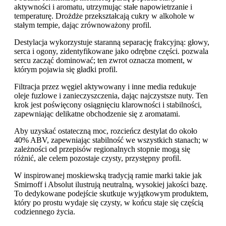
aktywności i aromatu, utrzymując stałe napowietrzanie i
temperaturę. Drożdże przekształcają cukry w alkohole w
stałym tempie, dając zrównoważony profil.
Destylacja wykorzystuje staranną separację frakcyjną: głowy,
serca i ogony, zidentyfikowane jako odrębne części. pozwala
sercu zacząć dominować; ten zwrot oznacza moment, w
którym pojawia się gładki profil.
Filtracja przez węgiel aktywowany i inne media redukuje
oleje fuzlowe i zanieczyszczenia, dając najczystsze nuty. Ten
krok jest poświęcony osiągnięciu klarowności i stabilności,
zapewniając delikatne obchodzenie się z aromatami.
Aby uzyskać ostateczną moc, rozcieńcz destylat do około
40% ABV, zapewniając stabilność we wszystkich stanach; w
zależności od przepisów regionalnych stopnie mogą się
różnić, ale celem pozostaje czysty, przystępny profil.
W inspirowanej moskiewską tradycją ramie marki takie jak
Smirnoff i Absolut ilustrują neutralną, wysokiej jakości bazę.
To dedykowane podejście skutkuje wyjątkowym produktem,
który po prostu wydaje się czysty, w końcu staje się częścią
codziennego życia.