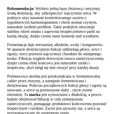
Rekomendacja:
Wybierz jedną bazę zbożową i utrzymuj
ścisłą destylację, aby zabezpieczyć najczystsze serca. W
praktyce użyj starannie kontrolowanego zacieru z
tygodniowym harmonogramem i chroń aromat czystym,
naturalnie rześkim profilem. Takie podejście utrzymuje
stabilny rdzeń smaku i zapewnia bezpieczeństwo partii na
każdą okazję, dzięki czemu masz kontrolę nad wynikiem.
Fermentacja daje
mieszaninę
alkoholu, wody i kongenerów.
W aparacie destylacyjnym frakcje oddzielają
głowy
,
serce
i
ogony; serce przenosi najczystszy charakter do następnego
kroku. Filtracja węglem drzewnym usuwa zanieczyszczenia,
dzięki czemu efekt końcowy jest
naturalnie
rześki i
bezpieczny
, abyś mógł się nim cieszyć przy każdej okazji.
Podstawowa skrobia jest przekształcana w fermentowalny
cukier
przez enzymy, a następnie fermentowana i
destylowana. Podczas początkowych frakcji
głowy
i ogony są
usuwane, a
serca
są przenoszone dalej - cięcie
zwane
rdzeniem. Ta
marka
jest
wytwarzana
z dbałością, a proces
będzie
obejmował
filtrację w celu zmniejszenia
zanieczyszczeń, pomagając produktowi końcowemu pozostać
bezpiecznym
i rześkim. Zacier jest
używany
raz, a serca są
przygotowywane do następnego etapu.