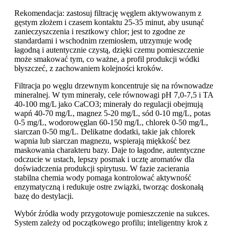
Rekomendacja: zastosuj filtrację węglem aktywowanym z
gęstym złożem i czasem kontaktu 25-35 minut, aby usunąć
zanieczyszczenia i resztkowy chlor; jest to zgodne ze
standardami i wschodnim rzemiosłem, utrzymuje wodę
łagodną i autentycznie czystą, dzięki czemu pomieszczenie
może smakować tym, co ważne, a profil produkcji wódki
błyszczeć, z zachowaniem kolejności kroków.
Filtracja po węglu drzewnym koncentruje się na równowadze
mineralnej. W tym minerały, cele równowagi pH 7,0-7,5 i TA
40-100 mg/L jako CaCO3; minerały do regulacji obejmują
wapń 40-70 mg/L, magnez 5-20 mg/L, sód 0-10 mg/L, potas
0-5 mg/L, wodorowęglan 60-150 mg/L, chlorek 0-50 mg/L,
siarczan 0-50 mg/L. Delikatne dodatki, takie jak chlorek
wapnia lub siarczan magnezu, wspierają miękkość bez
maskowania charakteru bazy. Daje to łagodne, autentyczne
odczucie w ustach, lepszy posmak i ucztę aromatów dla
doświadczenia produkcji spirytusu. W fazie zacierania
stabilna chemia wody pomaga kontrolować aktywność
enzymatyczną i redukuje ostre związki, tworząc doskonałą
bazę do destylacji.
Wybór źródła wody przygotowuje pomieszczenie na sukces.
System zależy od początkowego profilu; inteligentny krok z