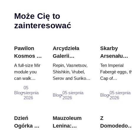
Może Cię to
zainteresować
Pawilon
Arcydzieła
Skarby
Kosmos na
Galerii
Arsenału
WDNCh:
Tretiakowskiej:
Kremla: jajk
A full-size Mir
Repin, Vasnetsov,
Ten Imperial
Wewnątrz
Obrazy, dla
Fabergé,
module you
Shishkin, Vrubel,
Fabergé eggs, t
can walk
Serov and Surikov
Cap of
największej
których warto
trony i szaty
through, the
— the works that
Monomakh, the
rosyjskiej
zaplanować
koronacyjne
05
Energia–Buran
stop people, where
double throne of
Blog
sierpnia
05 sierpnia
05 sierpnia
wystawy
wizytę
Blog
Blog
model,
2026
they hang, and why
2026
two boy tsars a
2026
kosmicznej
scorched
booking the...
the coronation
descent
dress of
capsules and
Catherine...
Dzień
Mauzoleum
Z
120 pieces of
Ogórka w
Lenina:
Domodedow
flight...