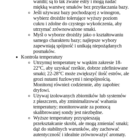
wanilii; są to tak zwane estry i mogą nadać
miękką warstwę smaków bez przytłaczania bazy.
Jeśli używasz bazy pochodzącej z winogron,
wybierz drożdże tolerujące wyższy poziom
cukru i zdolne do czystego wykończenia, aby
utrzymać zrównoważone smaki.
Myśl o wyborze drożdży jako o kształtowaniu
samego charakteru bazy; najlepsze wybory
zapewniają spójność i unikają niepożądanych
posmaków.
Kontrola temperatury
Utrzymuj temperaturę w wąskim zakresie 18-
22°C, aby uzyskać rześkie, dobrze zdefiniowane
smaki; 22-28°C może zwiększyć ilość estrów, ale
grozi nutami fuzlowymi i niespójnością.
Monitoruj również codziennie, aby zapobiec
dryfowi.
Używaj izolowanych zbiorników lub systemów
z płaszczem, aby zminimalizować wahania
temperatury; monitorowanie za pomocą
skalibrowanej sondy jest niezbędne.
Wyższe temperatury przyspieszają
przekształcanie skrobi, ale mogą zmieniać smaki;
dąż do stabilnych warunków, aby zachować
autentyczność i idealnie zrównoważyć aromaty.