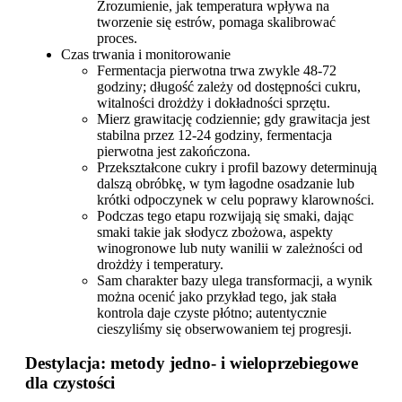
Zrozumienie, jak temperatura wpływa na
tworzenie się estrów, pomaga skalibrować
proces.
Czas trwania i monitorowanie
Fermentacja pierwotna trwa zwykle 48-72
godziny; długość zależy od dostępności cukru,
witalności drożdży i dokładności sprzętu.
Mierz grawitację codziennie; gdy grawitacja jest
stabilna przez 12-24 godziny, fermentacja
pierwotna jest zakończona.
Przekształcone cukry i profil bazowy determinują
dalszą obróbkę, w tym łagodne osadzanie lub
krótki odpoczynek w celu poprawy klarowności.
Podczas tego etapu rozwijają się smaki, dając
smaki takie jak słodycz zbożowa, aspekty
winogronowe lub nuty wanilii w zależności od
drożdży i temperatury.
Sam charakter bazy ulega transformacji, a wynik
można ocenić jako przykład tego, jak stała
kontrola daje czyste płótno; autentycznie
cieszyliśmy się obserwowaniem tej progresji.
Destylacja: metody jedno- i wieloprzebiegowe
dla czystości