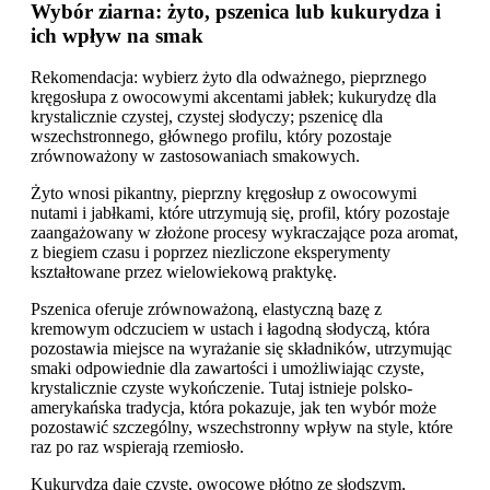
Wybór ziarna: żyto, pszenica lub kukurydza i
ich wpływ na smak
Rekomendacja: wybierz żyto dla odważnego, pieprznego
kręgosłupa z owocowymi akcentami jabłek; kukurydzę dla
krystalicznie czystej, czystej słodyczy; pszenicę dla
wszechstronnego, głównego profilu, który pozostaje
zrównoważony w zastosowaniach smakowych.
Żyto wnosi pikantny, pieprzny kręgosłup z owocowymi
nutami i jabłkami, które utrzymują się, profil, który pozostaje
zaangażowany w złożone procesy wykraczające poza aromat,
z biegiem czasu i poprzez niezliczone eksperymenty
kształtowane przez wielowiekową praktykę.
Pszenica oferuje zrównoważoną, elastyczną bazę z
kremowym odczuciem w ustach i łagodną słodyczą, która
pozostawia miejsce na wyrażanie się składników, utrzymując
smaki odpowiednie dla zawartości i umożliwiając czyste,
krystalicznie czyste wykończenie. Tutaj istnieje polsko-
amerykańska tradycja, która pokazuje, jak ten wybór może
pozostawić szczególny, wszechstronny wpływ na style, które
raz po raz wspierają rzemiosło.
Kukurydza daje czyste, owocowe płótno ze słodszym,