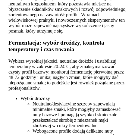
neutralnym kręgosłupem, który pozostawia miejsce na
błyszczenie składników smakowych i rozwój odpowiedniego,
zorientowanego na zawartość profilu. W ramach
wielowiekowej praktyki i nowoczesnych eksperymentów ten
wybór może zapewnić najczystsze wykończenie i jasny
posmak, który utrzymuje się.
Fermentacja: wybór drożdży, kontrola
temperatury i czas trwania
Wybierz wysokiej jakości, neutralne drożdże i ustabilizuj
temperaturę w zakresie 20-24°C, aby zmaksymalizować
czysty profil bazowy; monitoruj fermentację pierwotną przez
48-72 godziny i unikaj nagłych zmian, które mogłyby dać
niepożądane smaki; to podejście jest również pożądane przez
profesjonalistów.
Wybór drożdży
Neutralne/destylacyjne szczepy zapewniają
minimalne smaki, które mogłyby zamaskować
nuty bazowe i pomagają szybko i skutecznie
przekształcać skrobię z mieszanek mąki
zbożowej w cukry fermentowalne.
Wzbogacone profile dodają delikatne nuty