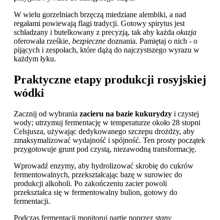
W wielu gorzelniach brzęczą miedziane alembiki, a nad
regałami powiewają flagi tradycji. Gotowy spirytus jest
schładzany i butelkowany z precyzją, tak aby każda
okazja
oferowała rześkie,
bezpieczne
doznania. Pamiętaj o nich - o
pijących i zespołach, które dążą do najczystszego wyrazu w
każdym łyku.
Praktyczne etapy produkcji rosyjskiej
wódki
Zacznij od wybrania
zacieru na bazie kukurydzy
i czystej
wody; utrzymuj fermentację w temperaturze około 28 stopni
Celsjusza, używając dedykowanego szczepu drożdży, aby
zmaksymalizować wydajność i spójność. Ten prosty początek
przygotowuje grunt pod czystą, niezawodną transformację.
Wprowadź enzymy, aby hydrolizować skrobię do cukrów
fermentowalnych, przekształcając bazę w surowiec do
produkcji alkoholi. Po zakończeniu zacier powoli
przekształca się w fermentowalny bulion, gotowy do
fermentacji.
Podczas fermentacji monitoruj partię poprzez
stany