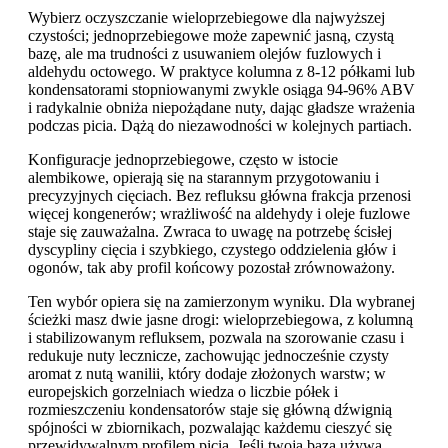
Wybierz oczyszczanie wieloprzebiegowe dla najwyższej
czystości; jednoprzebiegowe może zapewnić jasną, czystą
bazę, ale ma trudności z usuwaniem olejów fuzlowych i
aldehydu octowego. W praktyce kolumna z 8-12 półkami lub
kondensatorami stopniowanymi zwykle osiąga 94-96% ABV
i radykalnie obniża niepożądane nuty, dając gładsze wrażenia
podczas picia. Dążą do niezawodności w kolejnych partiach.
Konfiguracje jednoprzebiegowe, często w istocie
alembikowe, opierają się na starannym przygotowaniu i
precyzyjnych cięciach. Bez refluksu główna frakcja przenosi
więcej kongenerów; wrażliwość na aldehydy i oleje fuzlowe
staje się zauważalna. Zwraca to uwagę na potrzebę ścisłej
dyscypliny cięcia i szybkiego, czystego oddzielenia głów i
ogonów, tak aby profil końcowy pozostał zrównoważony.
Ten wybór opiera się na zamierzonym wyniku. Dla wybranej
ścieżki masz dwie jasne drogi: wieloprzebiegowa, z kolumną
i stabilizowanym refluksem, pozwala na szorowanie czasu i
redukuje nuty lecznicze, zachowując jednocześnie czysty
aromat z nutą wanilii, który dodaje złożonych warstw; w
europejskich gorzelniach wiedza o liczbie półek i
rozmieszczeniu kondensatorów staje się główną dźwignią
spójności w zbiornikach, pozwalając każdemu cieszyć się
przewidywalnym profilem picia. Jeśli twoja baza używa