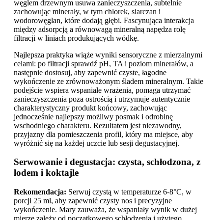
węglem drzewnym usuwa zanieczyszczenia, subtelnie
zachowując minerały, w tym chlorek, siarczan i
wodorowęglan, które dodają głębi. Fascynująca interakcja
między adsorpcją a równowagą mineralną napędza rolę
filtracji w liniach produkujących wódkę.
Najlepsza praktyka wiąże wyniki sensoryczne z mierzalnymi
celami: po filtracji sprawdź pH, TA i poziom minerałów, a
następnie dostosuj, aby zapewnić czyste, łagodne
wykończenie ze zrównoważonym śladem mineralnym. Takie
podejście wspiera wspaniałe wrażenia, pomaga utrzymać
zanieczyszczenia poza ostrością i utrzymuje autentycznie
charakterystyczny produkt końcowy, zachowując
jednocześnie najlepszy możliwy posmak i odrobinę
wschodniego charakteru. Rezultatem jest niezawodny,
przyjazny dla pomieszczenia profil, który ma miejsce, aby
wyróżnić się na każdej uczcie lub sesji degustacyjnej.
Serwowanie i degustacja: czysta, schłodzona, z
lodem i koktajle
Rekomendacja:
Serwuj czystą w temperaturze 6-8°C, w
porcji 25 ml, aby zapewnić czysty nos i precyzyjne
wykończenie. Mary zauważa, że wspaniały wynik w dużej
mierze zależy od początkowego schłodzenia i użytego