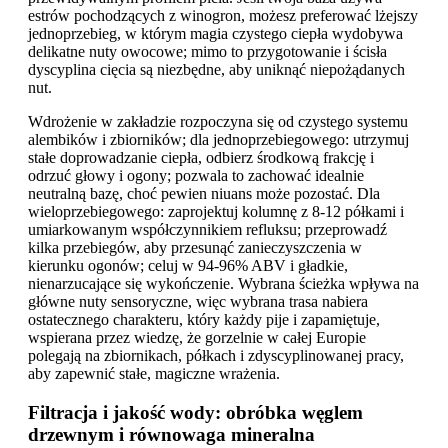
estrów pochodzących z winogron, możesz preferować lżejszy
jednoprzebieg, w którym magia czystego ciepła wydobywa
delikatne nuty owocowe; mimo to przygotowanie i ścisła
dyscyplina cięcia są niezbędne, aby uniknąć niepożądanych
nut.
Wdrożenie w zakładzie rozpoczyna się od czystego systemu
alembików i zbiorników; dla jednoprzebiegowego: utrzymuj
stałe doprowadzanie ciepła, odbierz środkową frakcję i
odrzuć głowy i ogony; pozwala to zachować idealnie
neutralną bazę, choć pewien niuans może pozostać. Dla
wieloprzebiegowego: zaprojektuj kolumnę z 8-12 półkami i
umiarkowanym współczynnikiem refluksu; przeprowadź
kilka przebiegów, aby przesunąć zanieczyszczenia w
kierunku ogonów; celuj w 94-96% ABV i gładkie,
nienarzucające się wykończenie. Wybrana ścieżka wpływa na
główne nuty sensoryczne, więc wybrana trasa nabiera
ostatecznego charakteru, który każdy pije i zapamiętuje,
wspierana przez wiedzę, że gorzelnie w całej Europie
polegają na zbiornikach, półkach i zdyscyplinowanej pracy,
aby zapewnić stałe, magiczne wrażenia.
Filtracja i jakość wody: obróbka węglem
drzewnym i równowaga mineralna