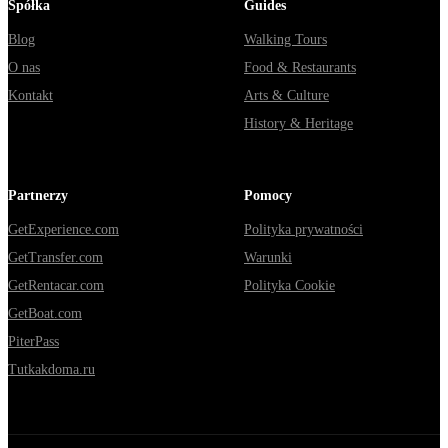
Spółka
Guides
Blog
Walking Tours
O nas
Food & Restaurants
Kontakt
Arts & Culture
History & Heritage
Partnerzy
Pomocy
GetExperience.com
Polityka prywatności
GetTransfer.com
Warunki
GetRentacar.com
Polityka Cookie
GetBoat.com
PiterPass
Tutkakdoma.ru