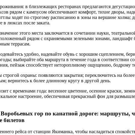
роживания: в близлежащих ресторанах предлагаются дегустаци
юксов рядом с кампусом обеспечивают комфорт, тихие дворы, над
ттлы ходят по строгому расписанию в зоны на вершине холма; дн
 в люксах после заката.
значение этого места заключается в сочетании науки, театрально
сположенный рядом с охраняемыми зелеными зонами, ландшафт 
рным террасам.
одевайтесь удобно, надевайте обувь с хорошим сцеплением, берит
годы; выбирайте оба маршрута в течение года в соответствии с
ения, пейзаж способствует неторопливому ощущению, бодрому т
 строгой охраны: появляются закрытия; переключитесь на более
ым; вернитесь к более длинному кругу в другой день.
изит с временами года: весеннее цветение, осенние краски, зимн
икальное настроение, обеспечивая прекрасный фон для размышле
 Воробьевых гор по канатной дороге: маршруты, 
е билетов
реннего рейса от станции Якиманка, чтобы насладиться спокойс