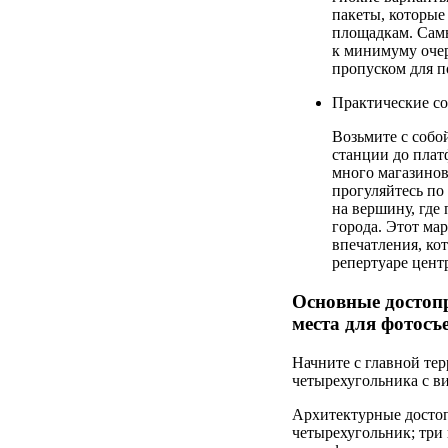
пакеты, которые
площадкам. Самы
к минимуму очер
пропуском для п
Практические со
Возьмите с собо
станции до плат
много магазинов
прогуляйтесь по
на вершину, где
города. Этот ма
впечатления, ко
репертуаре цент
Основные достоп
места для фотосъ
Начните с главной те
четырехугольника с в
Архитектурные достоп
четырехугольник; три