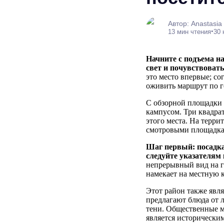
Автор: Anastasia
•
13 мин чтения
30 
Начните с подъема на
свет и почувствоват
это место впервые; с
оживить маршрут по го
С обзорной площадки
кампусом. Три квадра
этого места. На терр
смотровыми площадка
Шаг первый: посадка
следуйте указателям 
непрерывный вид на г
намекает на местную к
Этот район также явля
предлагают блюда от 
тени. Общественные м
является исторически