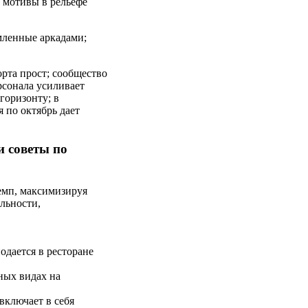
е мотивы в рельефе
мленные аркадами;
орта прост; сообщество
рсонала усиливает
горизонту; в
 по октябрь дает
и советы по
темп, максимизируя
льности,
одается в ресторане
ных видах на
включает в себя