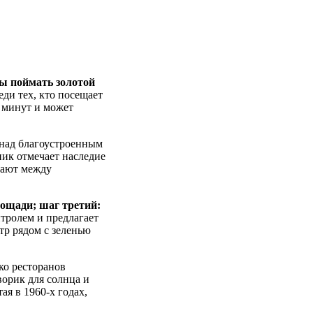
бы поймать золотой
еди тех, кто посещает
 минут и может
над благоустроенным
ик отмечает наследие
хают между
ощади; шаг третий:
тролем и предлагает
тр рядом с зеленью
ко ресторанов
ворик для солнца и
я в 1960-х годах,