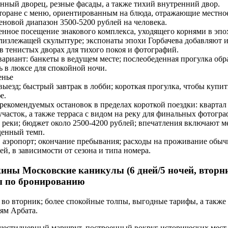
нный дворец, резные фасады, а также тихий внутренний двор.
торане с меню, ориентированным на блюда, отражающие местное
еновой диапазон 3500-5200 рублей на человека.
нное посещение знакового комплекса, уходящего корнями в эпо
лизлежащей скульптуре; экспонаты эпохи Горбачева добавляют и
в тенистых дворах для тихого покоя и фотографий.
ариант: банкеты в ведущем месте; послеобеденная прогулка обра
ь в люксе для спокойной ночи.
енье
ыезд; быстрый завтрак в лобби; короткая прогулка, чтобы купи
е.
рекомендуемых остановок в пределах короткой поездки: квартал 
часток, а также терраса с видом на реку для финальных фотогра
 реки; бюджет около 2500-4200 рублей; впечатления включают м
енный темп.
 аэропорт; окончание пребывания; расходы на проживание обыч
ей, в зависимости от сезона и типа номера.
ны Московские каникулы (6 дней/5 ночей, вторни
ы по бронированию
во вторник; более спокойные толпы, выгодные тарифы, а также 
ям Арбата.
естидневный маршрут, построенный вокруг исторических мест,