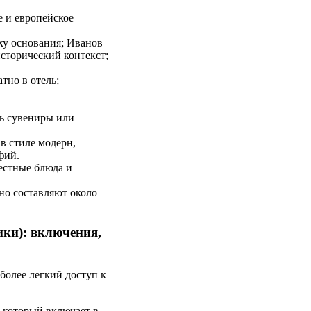
 и европейское
ху основания; Иванов
сторический контекст;
тно в отель;
ть сувениры или
в стиле модерн,
фий.
естные блюда и
но составляют около
ки): включения,
более легкий доступ к
 который включает в