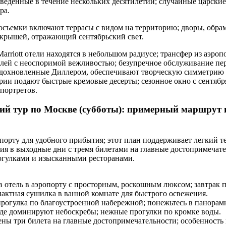
зведенные в течение нескольких десятилетий; случайные царски
ра.
осъемки включают террасы с видом на территорию; дворы, обра
 крышей, отражающий сентябрьский свет.
riott отели находятся в небольшом радиусе; трансфер из аэроп
елей с неоспоримой вежливостью; безупречное обслуживание пе
вдохновленные Диллером, обеспечивают творческую симметрию 
рии подают быстрые кремовые десерты; сезонное окно с сентября
 портретов.
кий тур по Москве (субботы): примерный маршрут 
опорту для удобного прибытия; этот план поддерживает легкий 
ия в выходные дни с тремя билетами на главные достопримечате
огулками и изысканными ресторанами.
в отель в аэропорту с просторным, роскошным люксом; завтрак п
пактная сушилка в ванной комнате для быстрого освежения.
рогулка по благоустроенной набережной; понежьтесь в панорам
где доминируют небоскребы; нежные прогулки по кромке воды.
ны три билета на главные достопримечательности; особенность 