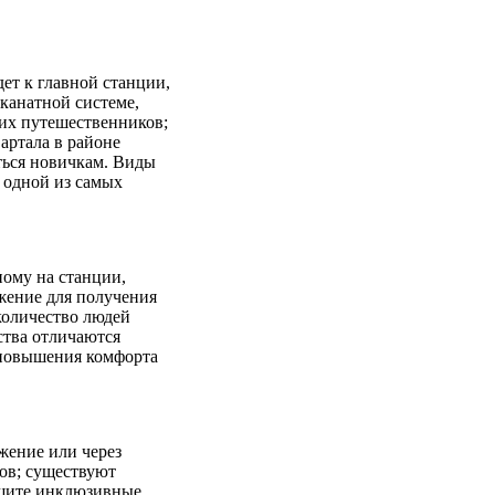
ет к главной станции,
канатной системе,
гих путешественников;
артала в районе
ться новичкам. Виды
 одной из самых
ному на станции,
жение для получения
количество людей
ства отличаются
 повышения комфорта
жение или через
ов; существуют
Ищите инклюзивные