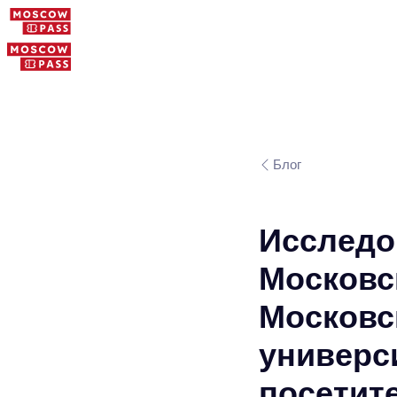
Блог
Исследо
Московс
Московс
универси
посетит