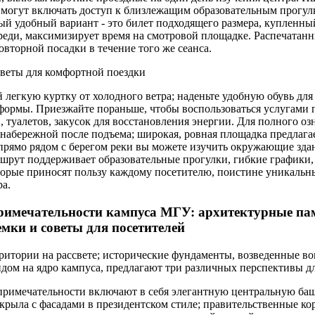
 могут включать доступ к близлежащим образовательным прогу
й удобный вариант - это билет подходящего размера, купленный 
еди, максимизирует время на смотровой площадке. Распечатанн
овторной посадки в течение того же сеанса.
веты для комфортной поездки
й легкую куртку от холодного ветра; наденьте удобную обувь для
формы. Приезжайте пораньше, чтобы воспользоваться услугами п
, туалетов, закусок для восстановления энергии. Для полного о
 набережной после подъема; широкая, ровная площадка предлага
 прямо рядом с берегом реки вы можете изучить окружающие зда
ршрут поддерживает образовательные прогулки, гибкие графики
торые приносят пользу каждому посетителю, поистине уникальн
ра.
римечательности кампуса МГУ: архитектурные па
емки и советы для посетителей
рритории на рассвете; исторические фундаменты, возведенные в
идом на ядро кампуса, предлагают три различных перспективы д
римечательности включают в себя элегантную центральную ба
 крыла с фасадами в президентском стиле; правительственные к