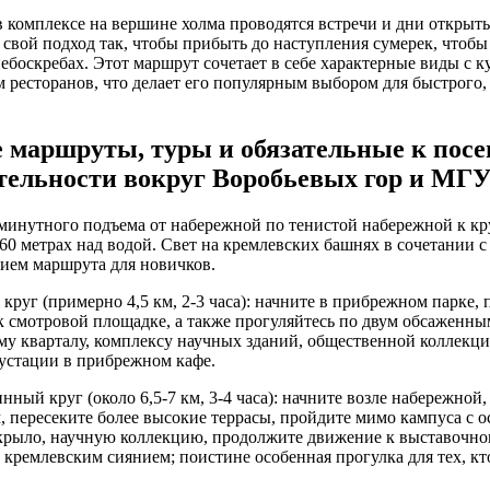
в комплексе на вершине холма проводятся встречи и дни открыт
свой подход так, чтобы прибыть до наступления сумерек, чтобы 
ебоскребах. Этот маршрут сочетает в себе характерные виды с 
 ресторанов, что делает его популярным выбором для быстрого
 маршруты, туры и обязательные к пос
тельности вокруг Воробьевых гор и МГ
-минутного подъема от набережной по тенистой набережной к к
0 метрах над водой. Свет на кремлевских башнях в сочетании с
нием маршрута для новичков.
круг (примерно 4,5 км, 2-3 часа): начните в прибрежном парке,
к смотровой площадке, а также прогуляйтесь по двум обсаженны
му кварталу, комплексу научных зданий, общественной коллекц
густации в прибрежном кафе.
нный круг (около 6,5-7 км, 3-4 часа): начните возле набережной
 пересеките более высокие террасы, пройдите мимо кампуса с 
 крыло, научную коллекцию, продолжите движение к выставочно
 кремлевским сиянием; поистине особенная прогулка для тех, кт