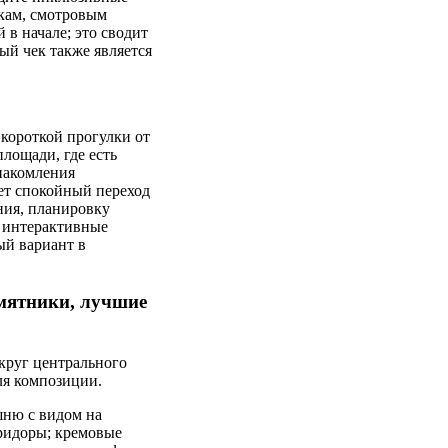
лкам, смотровым
в начале; это сводит
ый чек также является
 короткой прогулки от
лощади, где есть
знакомления
ет спокойный переход
ния, планировку
, интерактивные
ый вариант в
мятники, лучшие
округ центрального
ля композиции.
шню с видом на
оридоры; кремовые