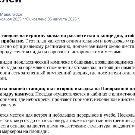
 Maisuradze
•
ноября 2025 г.
Обновлено 06 августа 2026 г.
 гондоле на вершину холма на рассвете или в конце дня, что
ь прибытие.
Этот план является отличительным и
популярным
ср
огласно официальному расписанию, подъем занимает около шести
роду, сочетая виды на горизонт с историческими местами.
 виден неоклассический комплекс с башнями, возвышающимися 
тных двора обрамляют спокойный актовый зал, а стоящий памятн
итории есть затененный внутренний дворик, где посетители отды
ми.
 на нижней станции; шаг второй: высадка на Панорамной пл
к ядру кампуса.
Поездка осуществляется в кабинах с климат-кон
оризонт, где небоскребы пронзают горизонт; небольшой кинотеа
ультуру.
ется местом для встреч и небольших перерывов в учебе. Несколь
легких закусок до сытных блюд, а также открытый внутренний д
еста оснащены доступными указателями; скульптура, воздвигнута
м маркером на площади.