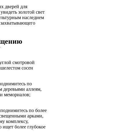
ых дверей для
увидеть золотой свет
культурным наследием
, захватывающего
ещению
У
руглой смотровой
 шелестом сосен
 поднимитесь по
м деревьями аллеям,
ии мемориалов;
, поднимитесь по более
освещенными арками,
му комплексу,
о ищет более глубокое