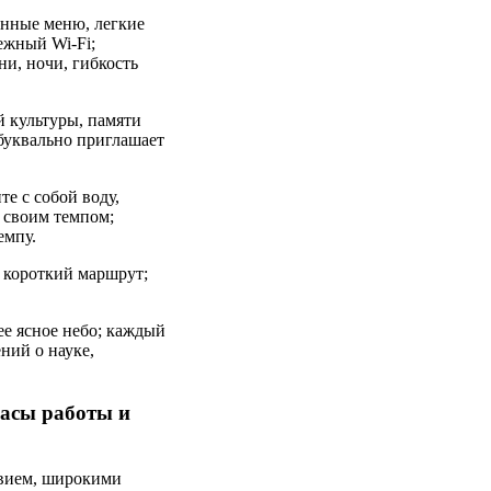
онные меню, легкие
ежный Wi-Fi;
и, ночи, гибкость
й культуры, памяти
буквально приглашает
е с собой воду,
о своим темпом;
емпу.
 короткий маршрут;
ее ясное небо; каждый
ний о науке,
часы работы и
твием, широкими