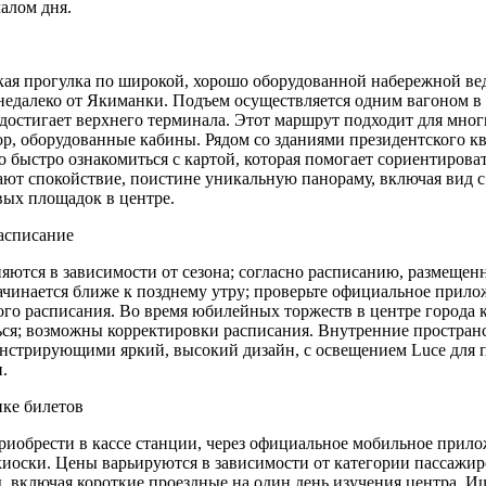
алом дня.
кая прогулка по широкой, хорошо оборудованной набережной вед
едалеко от Якиманки. Подъем осуществляется одним вагоном в 
достигает верхнего терминала. Этот маршрут подходит для мно
р, оборудованные кабины. Рядом со зданиями президентского кв
 быстро ознакомиться с картой, которая помогает сориентирова
ают спокойствие, поистине уникальную панораму, включая вид с
ых площадок в центре.
асписание
яются в зависимости от сезона; согласно расписанию, размещен
чинается ближе к позднему утру; проверьте официальное прило
ого расписания. Во время юбилейных торжеств в центре города 
ся; возможны корректировки расписания. Внутренние простран
онстрирующими яркий, высокий дизайн, с освещением Luce для
.
ке билетов
иобрести в кассе станции, через официальное мобильное прило
иоски. Цены варьируются в зависимости от категории пассажир
, включая короткие проездные на один день изучения центра. 