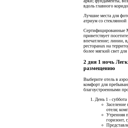
арки; фундаменты, во
вдоль главного коридо
Лучшие места для фот
атриум со стеклянной
Сертифицированные Mar
приветствует посетит
впечатление; линии, 
ресторанах на террито
более мягкий свет для
2 дня 1 ночь Лег
размещению
Выберите отель в аэр
комфорт для пребыван
благоустроенными пр
День 1 - суббота
Заселение 
отеля; ком
Утренняя п
горизонт, 
Представле