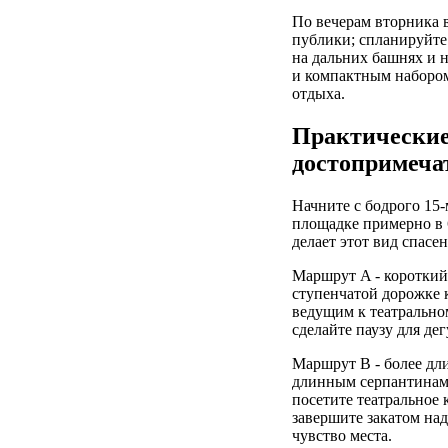
По вечерам вторника 
публики; спланируйте 
на дальних башнях и н
и компактным набором
отдыха.
Практические
достопримеча
Начните с бодрого 15
площадке примерно в 6
делает этот вид спасе
Маршрут A - короткий 
ступенчатой дорожке 
ведущим к театрально
сделайте паузу для де
Маршрут B - более дли
длинным серпантинам,
посетите театральное
завершите закатом над
чувство места.