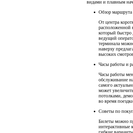
видами и плавным нач
Обзор маршрута
От центра корот
расположенной н
который быстро 
ведущий операто
терминала можно
наверху предлаг
высоких смотров
Часы работы и р
Часы работы мен
обслуживание на
самого актуальн
может увеличить
потолками, дем
во время поездки
Советы по покуп
Билеты можно пр
интерактивные к
гибкие варианты