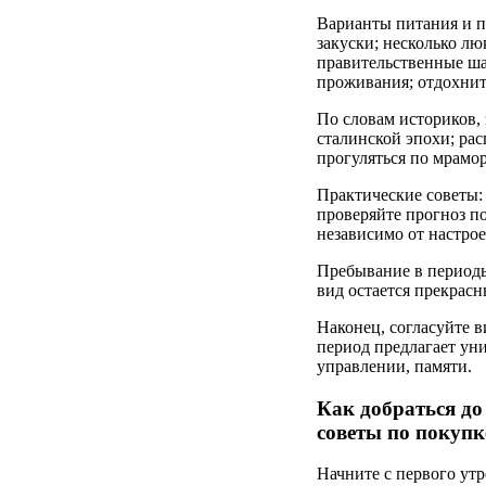
Варианты питания и п
закуски; несколько л
правительственные ша
проживания; отдохните
По словам историков, 
сталинской эпохи; ра
прогуляться по мрамо
Практические советы: 
проверяйте прогноз по
независимо от настро
Пребывание в периоды
вид остается прекрасн
Наконец, согласуйте в
период предлагает ун
управлении, памяти.
Как добраться до
советы по покупк
Начните с первого ут