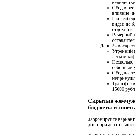
величестве
Обед в рес
влияние; ц
Послеобеде
виден на б
отдохните 
Вечерний в
оставайтес
День 2 - воскрес
Утренний в
легкий коф
Несколько 
соборный у
Обед возле
непринужд
Трансфер в
15000 рубл
Скрытые жемчужи
бюджеты и совет
Забронируйте вариант 
достопримечательност
Участники получают ш