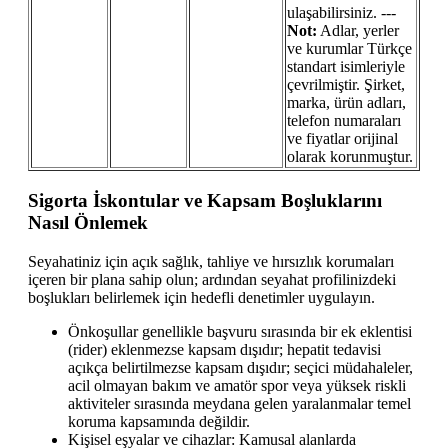
ulaşabilirsiniz. ---
Not:
Adlar, yerler
ve kurumlar Türkçe
standart isimleriyle
çevrilmiştir. Şirket,
marka, ürün adları,
telefon numaraları
ve fiyatlar orijinal
olarak korunmuştur.
Sigorta İskontular ve Kapsam Boşluklarını
Nasıl Önlemek
Seyahatiniz için açık sağlık, tahliye ve hırsızlık korumaları
içeren bir plana sahip olun; ardından seyahat profilinizdeki
boşlukları belirlemek için hedefli denetimler uygulayın.
Önkoşullar genellikle başvuru sırasında bir ek eklentisi
(rider) eklenmezse kapsam dışıdır; hepatit tedavisi
açıkça belirtilmezse kapsam dışıdır; seçici müdahaleler,
acil olmayan bakım ve amatör spor veya yüksek riskli
aktiviteler sırasında meydana gelen yaralanmalar temel
koruma kapsamında değildir.
Kişisel eşyalar ve cihazlar: Kamusal alanlarda