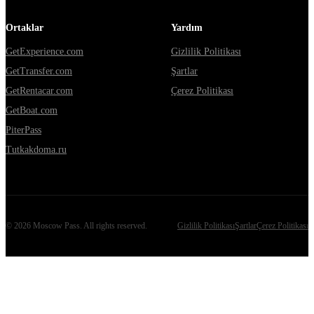
Ortaklar
Yardım
GetExperience.com
Gizlilik Politikası
GetTransfer.com
Şartlar
GetRentacar.com
Çerez Politikası
GetBoat.com
PiterPass
Tutkakdoma.ru
©
2026
Moscow Pass
. All rights reserved.
Gizlilik Politikası
Şartlar
Çerez Politikası