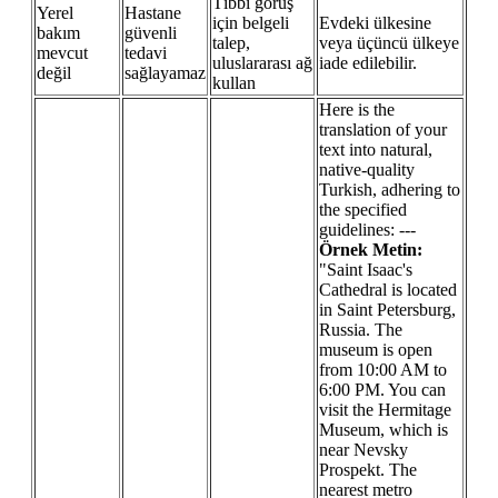
Tıbbi görüş
Yerel
Hastane
için belgeli
Evdeki ülkesine
bakım
güvenli
talep,
veya üçüncü ülkeye
mevcut
tedavi
uluslararası ağ
iade edilebilir.
değil
sağlayamaz
kullan
Here is the
translation of your
text into natural,
native-quality
Turkish, adhering to
the specified
guidelines: ---
Örnek Metin:
"Saint Isaac's
Cathedral is located
in Saint Petersburg,
Russia. The
museum is open
from 10:00 AM to
6:00 PM. You can
visit the Hermitage
Museum, which is
near Nevsky
Prospekt. The
nearest metro