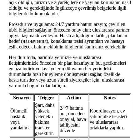
açık olduğu, turizm ve ziyaretçilere de yayılan korunanın nasıl
olduğu ve gerektiğinde İngilizceye çevrilmiş belgelerle ilgili
bilgiler de bulunmaktadır.
Prosedür ve uygulama: 24/7 yardım hattını arayın; çevirilen
tıbbi bilgileri sağlayın; önceden onay alın; uluslararası partner
ağıyla taşıma düzenleyin. Hasta adı, doğum tarihi, planlanan
hedef (назначения), konaklama tesisi ayrıntıları ve hastayı
eşlik edecek bakım ekibinin bilgilerini sunmanız gerekebilir.
Her durumda, barınma yerinizle ve uluslararası
iletişimlerinizle önceden bir plan hazırlayın; bu, gecikmeleri
en aza indirir ve tavsiyelerin dünyanın her yerindeki
durumlarda hızlı bir eyleme dönüşmesini sağlar, özellikle
hasta turistler veya uzun süreli ziyaretçiler için, uluslararası
yardımla bağımlı olanlar için.
Senaryo
Trigger
Action
Notes
Şart, daha
24/7 hattına
Ölümcül
yüksek
Koordinasyon, ev
ara, önceden
hastalık
yetenekli
sahibi ülke tesisleri
onay al, hava
veya
bakıma
ve uluslararası
tahliyesini
yaralanma
transfer
ortaklarla yapıldı.
düzenle
gerektirir.