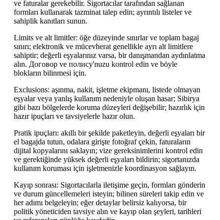
ve faturalar gerekebilir. Sigortacılar tarafından sağlanan
formları kullanarak tazminat talep edin; ayrıntılı listeler ve
sahiplik kanıtları sunun.
Limits ve alt limitler: öğe düzeyinde sınırlar ve toplam bagaj
sınırı; elektronik ve mücevherat genellikle ayrı alt limitlere
sahiptir; değerli eşyalarınız varsa, bir danışmandan aydınlatma
alın. Договор ve полису'nuzu kontrol edin ve böyle
blokların bilinmesi için.
Exclusions: aşınma, nakit, işletme ekipmanı, listede olmayan
eşyalar veya yanlış kullanım nedeniyle oluşan hasar; Sibirya
gibi bazı bölgelerde koruma düzeyleri değişebilir; hazırlık için
hazır ipuçları ve tavsiyelerle hazır olun.
Pratik ipuçları: akıllı bir şekilde paketleyin, değerli eşyaları bir
el bagajda tutun, odalara girişte fotoğraf çekin, faturaların
dijital kopyalarını saklayın; vize gereksinimlerini kontrol edin
ve gerektiğinde yüksek değerli eşyaları bildirin; sigortanızda
kullanım koruması için işletmenizle koordinasyon sağlayın.
Kayıp sonrası: Sigortacılarla iletişime geçin, formları gönderin
ve durum güncellemeleri isteyin; bilinen süreleri takip edin ve
her adımı belgeleyin; eğer detaylar belirsiz kalıyorsa, bir
politik yöneticiden tavsiye alın ve kayıp olan şeyleri, tarihleri