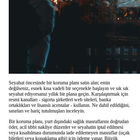
Seyahat öncesinde bir koruma planı satın alın; emin
değilseniz, esnek kısa vadeli bir seçenekle başlayın ve sık sık
seyahat ediyorsanız yıllık bir plana geçin. Karşılaştırmak için
resmi kanalları - sigorta şirketleri web siteleri, banka
ortaklıkları ve lisanslı acentalar - kullanın. Ne dahil edildiğini,
sınırları ve hariç tutulmuşları inceleyin.
Bir koruma planı, yurt dışındaki sağlık masraflarını doğrudan
öder, acil tıbbi nakliye düzenler ve seyahatin iptal edilmesi
veya kısaltılması durumunda iade edilemeyen masraflar (uçak
biletleri veya konaklama gibi) için ödeme yapar. Büyük