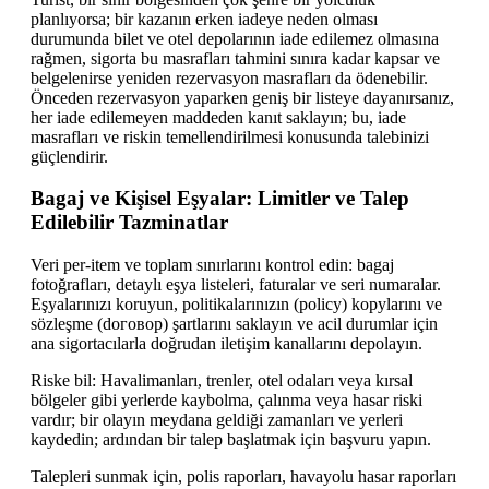
planlıyorsa; bir kazanın erken iadeye neden olması
durumunda bilet ve otel depolarının iade edilemez olmasına
rağmen, sigorta bu masrafları tahmini sınıra kadar kapsar ve
belgelenirse yeniden rezervasyon masrafları da ödenebilir.
Önceden rezervasyon yaparken geniş bir listeye dayanırsanız,
her iade edilemeyen maddeden kanıt saklayın; bu, iade
masrafları ve riskin temellendirilmesi konusunda talebinizi
güçlendirir.
Bagaj ve Kişisel Eşyalar: Limitler ve Talep
Edilebilir Tazminatlar
Veri per-item ve toplam sınırlarını kontrol edin: bagaj
fotoğrafları, detaylı eşya listeleri, faturalar ve seri numaralar.
Eşyalarınızı koruyun, politikalarınızın (policy) kopylarını ve
sözleşme (dоговор) şartlarını saklayın ve acil durumlar için
ana sigortacılarla doğrudan iletişim kanallarını depolayın.
Riske bil: Havalimanları, trenler, otel odaları veya kırsal
bölgeler gibi yerlerde kaybolma, çalınma veya hasar riski
vardır; bir olayın meydana geldiği zamanları ve yerleri
kaydedin; ardından bir talep başlatmak için başvuru yapın.
Talepleri sunmak için, polis raporları, havayolu hasar raporları