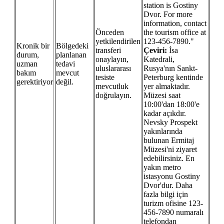
station is Gostiny
Dvor. For more
information, contact
Önceden
the tourism office at
yetkilendirilen
123-456-7890."
Kronik bir
Bölgedeki
transferi
Çeviri:
İsa
durum,
planlanan
onaylayın,
Katedrali,
uzman
tedavi
uluslararası
Rusya'nın Sankt-
bakım
mevcut
tesiste
Peterburg kentinde
gerektiriyor
değil.
mevcutluk
yer almaktadır.
doğrulayın.
Müzesi saat
10:00'dan 18:00'e
kadar açıkdır.
Nevsky Prospekt
yakınlarında
bulunan Ermitaj
Müzesi'ni ziyaret
edebilirsiniz. En
yakın metro
istasyonu Gostiny
Dvor'dur. Daha
fazla bilgi için
turizm ofisine 123-
456-7890 numaralı
telefondan