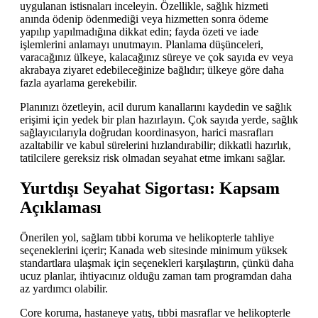
uygulanan istisnaları inceleyin. Özellikle, sağlık hizmeti
anında ödenip ödenmediği veya hizmetten sonra ödeme
yapılıp yapılmadığına dikkat edin; fayda özeti ve iade
işlemlerini anlamayı unutmayın. Planlama düşünceleri,
varacağınız ülkeye, kalacağınız süreye ve çok sayıda ev veya
akrabaya ziyaret edebileceğinize bağlıdır; ülkeye göre daha
fazla ayarlama gerekebilir.
Planınızı özetleyin, acil durum kanallarını kaydedin ve sağlık
erişimi için yedek bir plan hazırlayın. Çok sayıda yerde, sağlık
sağlayıcılarıyla doğrudan koordinasyon, harici masrafları
azaltabilir ve kabul sürelerini hızlandırabilir; dikkatli hazırlık,
tatilcilere gereksiz risk olmadan seyahat etme imkanı sağlar.
Yurtdışı Seyahat Sigortası: Kapsam
Açıklaması
Önerilen yol, sağlam tıbbi koruma ve helikopterle tahliye
seçeneklerini içerir; Kanada web sitesinde minimum yüksek
standartlara ulaşmak için seçenekleri karşılaştırın, çünkü daha
ucuz planlar, ihtiyacınız olduğu zaman tam programdan daha
az yardımcı olabilir.
Core koruma, hastaneye yatış, tıbbi masraflar ve helikopterle