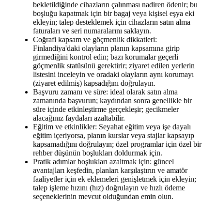
bekletildiğinde cihazların çalınması nadiren ödenir; bu
boşluğu kapatmak için bir bagaj veya kişisel eşya eki
ekleyin; talep desteklemek için cihazların satın alma
faturaları ve seri numaralarını saklayın.
Coğrafi kapsam ve göçmenlik dikkatleri:
Finlandiya'daki olayların planın kapsamına girip
girmediğini kontrol edin; bazı korumalar geçerli
göçmenlik statüsünü gerektirir; ziyaret edilen yerlerin
listesini inceleyin ve oradaki olayların aynı korumayı
(ziyaret edilmiş) kapsadığını doğrulayın.
Başvuru zamanı ve süre: ideal olarak satın alma
zamanında başvurun; kaydından sonra genellikle bir
süre içinde etkinleştirme gerçekleşir; gecikmeler
alacağınız faydaları azaltabilir.
Eğitim ve etkinlikler: Seyahat eğitim veya işe dayalı
eğitim içeriyorsa, planın kurslar veya stajlar kapsayıp
kapsamadığını doğrulayın; özel programlar için özel bir
rehber düşünün boşlukları doldurmak için.
Pratik adımlar boşlukları azaltmak için: güncel
avantajları keşfedin, planları karşılaştırın ve amatör
faaliyetler için ek eklemeleri genişletmek için ekleyin;
talep işleme hızını (hız) doğrulayın ve hızlı ödeme
seçeneklerinin mevcut olduğundan emin olun.