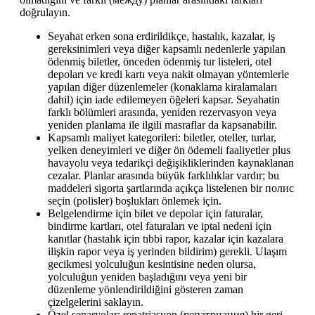
doğrulayın.
Seyahat erken sona erdirildikçe, hastalık, kazalar, iş
gereksinimleri veya diğer kapsamlı nedenlerle yapılan
ödenmiş biletler, önceden ödenmiş tur listeleri, otel
depoları ve kredi kartı veya nakit olmayan yöntemlerle
yapılan diğer düzenlemeler (konaklama kiralamaları
dahil) için iade edilemeyen öğeleri kapsar. Seyahatin
farklı bölümleri arasında, yeniden rezervasyon veya
yeniden planlama ile ilgili masraflar da kapsanabilir.
Kapsamlı maliyet kategorileri: biletler, oteller, turlar,
yelken deneyimleri ve diğer ön ödemeli faaliyetler plus
havayolu veya tedarikçi değişikliklerinden kaynaklanan
cezalar. Planlar arasında büyük farklılıklar vardır; bu
maddeleri sigorta şartlarında açıkça listelenen bir полис
seçin (polisler) boşlukları önlemek için.
Belgelendirme için bilet ve depolar için faturalar,
bindirme kartları, otel faturaları ve iptal nedeni için
kanıtlar (hastalık için tıbbi rapor, kazalar için kazalara
ilişkin rapor veya iş yerinden bildirim) gerekli. Ulaşım
gecikmesi yolculuğun kesintisine neden olursa,
yolculuğun yeniden başladığını veya yeni bir
düzenleme yönlendirildiğini gösteren zaman
çizelgelerini saklayın.
Özel senaryolar: repatriasyon (репатриация) bir geri