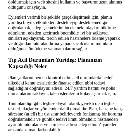
doldurmak için web sitesini kullanın ve başvurunuzun alınmış
olduğunu onaylayın.
Eylemleri verimli bir şekilde gerçekleştirmek için, planın
yurtdışı büyük etkinlikleri destekleyip desteklemediğini
doğrulamak, talep işlemelerini incelemek, olayları bildirme
adımlarını gözden geçirmek önemlidir; iyi bir sağlayıcı,
sınırları açıklayarak, tercih edilen hastanelere ödeme yaparak
ve doğrudan faturalandırma yaparak yolcuların mümkün
olduğunca ön ödeme yapmamalarını sağlar.
Tıp Acil Durumları Yurtdışı: Planınızın
Kapsadığı Neler
Plan şartlarını hemen kontrol edin: acil durumlarda hedef
ülkedeki kamu tesislerinde finanse edilen tıbbi tedavi
sağladığını doğrulayın; adresi, 24/7 yardım hattını ve polis
numaralarını saklayın, talep işlemlerini kolaylaştırmak için.
Tanımlandığı gibi, teşhise dayalı olarak gerekli olan teşhis
testleri, ilaçlar ve yöntemler dahil olmalıdır. Plan, hastane kalış
süresine (дней) bir üst sınır belirleyerek fonlanmış bir koruma
doğrulamalıdır ve günlük tedavi limiti olmalıdır; hastaneden
ayrıntılı faturalama ve tam tesis adresi talep edin. Ziyaretler
arasında zaman farkı olabilir.