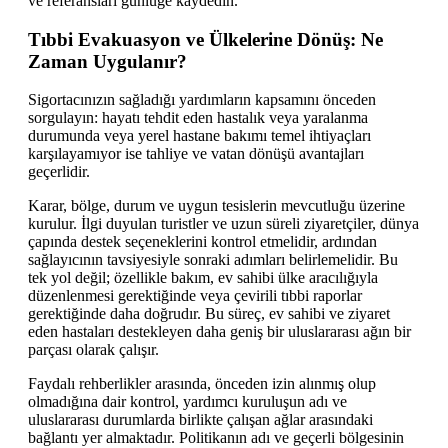
ve referansları günlüğe kaydedin.
Tıbbi Evakuasyon ve Ülkelerine Dönüş: Ne
Zaman Uygulanır?
Sigortacınızın sağladığı yardımların kapsamını önceden
sorgulayın: hayatı tehdit eden hastalık veya yaralanma
durumunda veya yerel hastane bakımı temel ihtiyaçları
karşılayamıyor ise tahliye ve vatan dönüşü avantajları
geçerlidir.
Karar, bölge, durum ve uygun tesislerin mevcutluğu üzerine
kurulur. İlgi duyulan turistler ve uzun süreli ziyaretçiler, dünya
çapında destek seçeneklerini kontrol etmelidir, ardından
sağlayıcının tavsiyesiyle sonraki adımları belirlemelidir. Bu
tek yol değil; özellikle bakım, ev sahibi ülke aracılığıyla
düzenlenmesi gerektiğinde veya çevirili tıbbi raporlar
gerektiğinde daha doğrudır. Bu süreç, ev sahibi ve ziyaret
eden hastaları destekleyen daha geniş bir uluslararası ağın bir
parçası olarak çalışır.
Faydalı rehberlikler arasında, önceden izin alınmış olup
olmadığına dair kontrol, yardımcı kuruluşun adı ve
uluslararası durumlarda birlikte çalışan ağlar arasındaki
bağlantı yer almaktadır. Politikanın adı ve geçerli bölgesinin