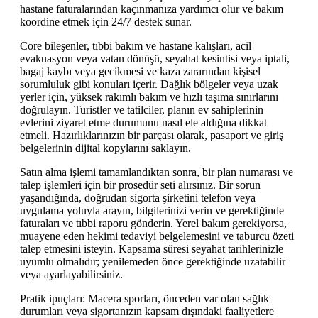
hastane faturalarından kaçınmanıza yardımcı olur ve bakım
koordine etmek için 24/7 destek sunar.
Core bileşenler, tıbbi bakım ve hastane kalışları, acil
evakuasyon veya vatan dönüşü, seyahat kesintisi veya iptali,
bagaj kaybı veya gecikmesi ve kaza zararından kişisel
sorumluluk gibi konuları içerir. Dağlık bölgeler veya uzak
yerler için, yüksek rakımlı bakım ve hızlı taşıma sınırlarını
doğrulayın. Turistler ve tatilciler, planın ev sahiplerinin
evlerini ziyaret etme durumunu nasıl ele aldığına dikkat
etmeli. Hazırlıklarınızın bir parçası olarak, pasaport ve giriş
belgelerinin dijital kopylarını saklayın.
Satın alma işlemi tamamlandıktan sonra, bir plan numarası ve
talep işlemleri için bir prosedür seti alırsınız. Bir sorun
yaşandığında, doğrudan sigorta şirketini telefon veya
uygulama yoluyla arayın, bilgilerinizi verin ve gerektiğinde
faturaları ve tıbbi raporu gönderin. Yerel bakım gerekiyorsa,
muayene eden hekimi tedaviyi belgelemesini ve taburcu özeti
talep etmesini isteyin. Kapsama süresi seyahat tarihlerinizle
uyumlu olmalıdır; yenilemeden önce gerektiğinde uzatabilir
veya ayarlayabilirsiniz.
Pratik ipuçları: Macera sporları, önceden var olan sağlık
durumları veya sigortanızın kapsam dışındaki faaliyetlere