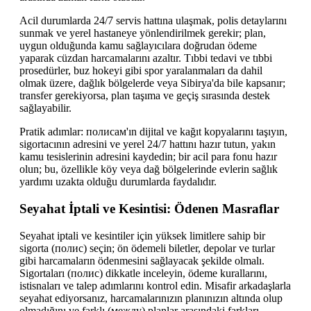
Acil durumlarda 24/7 servis hattına ulaşmak, polis detaylarını
sunmak ve yerel hastaneye yönlendirilmek gerekir; plan,
uygun olduğunda kamu sağlayıcılara doğrudan ödeme
yaparak cüzdan harcamalarını azaltır. Tıbbi tedavi ve tıbbi
prosedürler, buz hokeyi gibi spor yaralanmaları da dahil
olmak üzere, dağlık bölgelerde veya Sibirya'da bile kapsanır;
transfer gerekiyorsa, plan taşıma ve geçiş sırasında destek
sağlayabilir.
Pratik adımlar: полисам'ın dijital ve kağıt kopyalarını taşıyın,
sigortacının adresini ve yerel 24/7 hattını hazır tutun, yakın
kamu tesislerinin adresini kaydedin; bir acil para fonu hazır
olun; bu, özellikle köy veya dağ bölgelerinde evlerin sağlık
yardımı uzakta olduğu durumlarda faydalıdır.
Seyahat İptali ve Kesintisi: Ödenen Masraflar
Seyahat iptali ve kesintiler için yüksek limitlere sahip bir
sigorta (полис) seçin; ön ödemeli biletler, depolar ve turlar
gibi harcamaların ödenmesini sağlayacak şekilde olmalı.
Sigortaları (полис) dikkatle inceleyin, ödeme kurallarını,
istisnaları ve talep adımlarını kontrol edin. Misafir arkadaşlarla
seyahat ediyorsanız, harcamalarınızın planınızın altında olup
olmadığını ve farklı (между) planlar arasındaki farkları