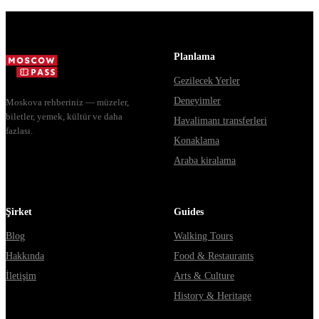
Москвы через
расходятся в
Владими...
днях, чем
Мавзолей от...
Planlama
Gezilecek Yerler
Deneyimler
Moskova rehberiniz — müzeler,
biletler, yemek, kültür ve daha
Havalimanı transferleri
fazlası.
Konaklama
Araba kiralama
Şirket
Guides
Blog
Walking Tours
Hakkında
Food & Restaurants
İletişim
Arts & Culture
History & Heritage