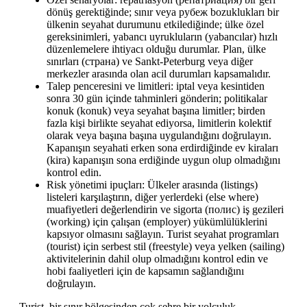
dönüş gerektiğinde; sınır veya рубеж bozuklukları bir
ülkenin seyahat durumunu etkilediğinde; ülke özel
gereksinimleri, yabancı uyrukluların (yabancılar) hızlı
düzenlemelere ihtiyacı olduğu durumlar. Plan, ülke
sınırları (страна) ve Sankt-Peterburg veya diğer
merkezler arasında olan acil durumları kapsamalıdır.
Talep penceresini ve limitleri: iptal veya kesintiden
sonra 30 gün içinde tahminleri gönderin; politikalar
konuk (konuk) veya seyahat başına limitler; birden
fazla kişi birlikte seyahat ediyorsa, limitlerin kolektif
olarak veya başına başına uygulandığını doğrulayın.
Kapanışın seyahati erken sona erdirdiğinde ev kiraları
(kira) kapanışın sona erdiğinde uygun olup olmadığını
kontrol edin.
Risk yönetimi ipuçları: Ülkeler arasında (listings)
listeleri karşılaştırın, diğer yerlerdeki (else where)
muafiyetleri değerlendirin ve sigorta (полис) iş gezileri
(working) için çalışan (employer) yükümlülüklerini
kapsıyor olmasını sağlayın. Turist seyahat programları
(tourist) için serbest stil (freestyle) veya yelken (sailing)
aktivitelerinin dahil olup olmadığını kontrol edin ve
hobi faaliyetleri için de kapsamın sağlandığını
doğrulayın.
Turist, bir sınır bölgesinden çok şehre bir yolculuk