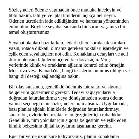
Sözleşmeleri ödeme yapmadan önce mutlaka inceleyin ve
tıbbi bakım, tahliye ve iptal limitlerini açıkça belirleyin.
Ödenen ücretlerin iade edildiğinden ve harcama yönteminden
emin olun. Böylece seyahat sırasında bir sorun yaşanırsa bir
temel oluşturursunuz.
Seyahat planları hazırlarken, tedarikçilere sorulacak soruları
yazın, rotada dikkatli olmanız gereken noktaları işaretleyin ve
eşlik eden seyahatçileri not edin. Konaklama detayları ve acil
durum iletişim bilgilerini içeren bir dosya açın. Varış
yerlerinde klinik ve ortakların ağlarını kontrol edin; örneğin
Moskova veya Kanada'da, hangi tesislerin tanınmış olduğu ve
hangi dil desteği sağlandığına bakın.
Bir olay sırasında, genellikle ödenmiş faturaları ve sigorta
belgelerini göstermeniz gerekir. Tedavi sağlayıcılarıyla
doğrudan faturalandırma veya dönüşünüzden sonra ödeme
yapma seçeneği olan sözleşmeleri aramalısınız. Uygulamada,
bazı planlar ağdaki kliniklerle doğrudan faturalandırmayı
sunar; bu, evlerinden uzakta olan gezginler için rahatlıktır.
Genellikle, tüm yolcular için sigorta belgesinin ve eşlik eden
kimlik belgesinin dijital kopylarını taşımamız gerekir.
Eğer bir yerde uzun süre kalıyorsanız, planın konaklama