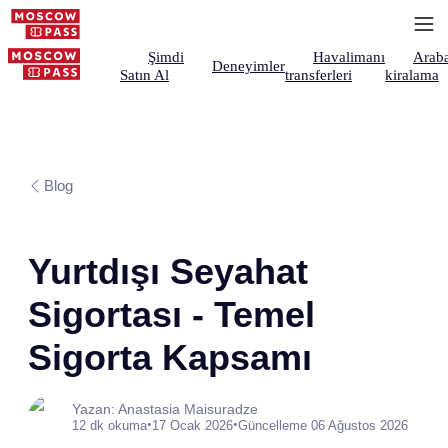
Şimdi
Havalimanı
Arab
Deneyimler
Satın Al
transferleri
kiralama
Blog
Yurtdışı Seyahat
Sigortası - Temel
Sigorta Kapsamı
Yazan: Anastasia Maisuradze
•
•
12 dk okuma
17 Ocak 2026
Güncelleme 06 Ağustos 2026