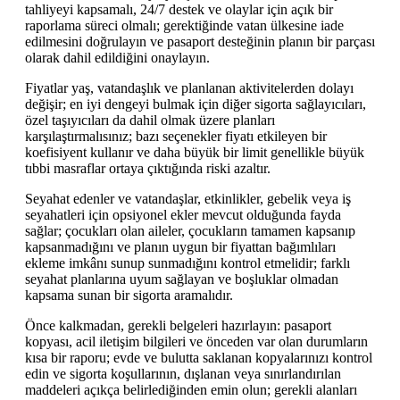
tahliyeyi kapsamalı, 24/7 destek ve olaylar için açık bir
raporlama süreci olmalı; gerektiğinde vatan ülkesine iade
edilmesini doğrulayın ve pasaport desteğinin planın bir parçası
olarak dahil edildiğini onaylayın.
Fiyatlar yaş, vatandaşlık ve planlanan aktivitelerden dolayı
değişir; en iyi dengeyi bulmak için diğer sigorta sağlayıcıları,
özel taşıyıcıları da dahil olmak üzere planları
karşılaştırmalısınız; bazı seçenekler fiyatı etkileyen bir
koefisiyent kullanır ve daha büyük bir limit genellikle büyük
tıbbi masraflar ortaya çıktığında riski azaltır.
Seyahat edenler ve vatandaşlar, etkinlikler, gebelik veya iş
seyahatleri için opsiyonel ekler mevcut olduğunda fayda
sağlar; çocukları olan aileler, çocukların tamamen kapsanıp
kapsanmadığını ve planın uygun bir fiyattan bağımlıları
ekleme imkânı sunup sunmadığını kontrol etmelidir; farklı
seyahat planlarına uyum sağlayan ve boşluklar olmadan
kapsama sunan bir sigorta aramalıdır.
Önce kalkmadan, gerekli belgeleri hazırlayın: pasaport
kopyası, acil iletişim bilgileri ve önceden var olan durumların
kısa bir raporu; evde ve bulutta saklanan kopyalarınızı kontrol
edin ve sigorta koşullarının, dışlanan veya sınırlandırılan
maddeleri açıkça belirlediğinden emin olun; gerekli alanları