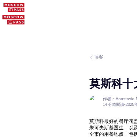
博客
莫斯科十大
作者：Anastasia M
14 分鐘閱讀
•
2025
莫斯科最好的餐厅涵
朱可夫斯基医生，以及
全市的用餐地点，包