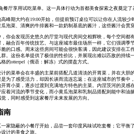
，在白兔餐厅享用试吃菜单。这一具体行动为首都美食探索之夜奠定了
高峰期大约在19:00开始，但提前预订桌位可以让你在人流较
黄瓜泡菜、清爽的牛排酱和一款奶制基底的酱汁，这些酱汁会贯
中，你会发现历史悠久的厅堂与现代房间交相辉映，每个空间都
材，融合百年传统技艺。与这座城市最佳场所一样，它们强调季
酥脆的口感。周末这些房间可能会很快客满，因此建议安排在工
人群。这份名单提供了极佳的性价比，并展现出难以匹敌的持续
的otterpel（俄语：解冻）式的摆盘方式。
设计的菜单会在丰盛的主菜前搭配几道清淡的开胃菜，并在大胆
里是为了感受活力，却因长谈而流连忘返；在这座城市的节奏中
的开胃小菜，逐步过渡到充满地方特色的主菜。内涅茨河的灵感
呼应着河流的季节变化，而小黄瓜泡菜和乳制品搭配则能中和油
感觉，同时感受到这家餐厅未来发展的方向。
指南
区一家隐蔽的小餐厅开始，品尝一套印度风味试吃套餐；它平衡
心设计的美食之旅。