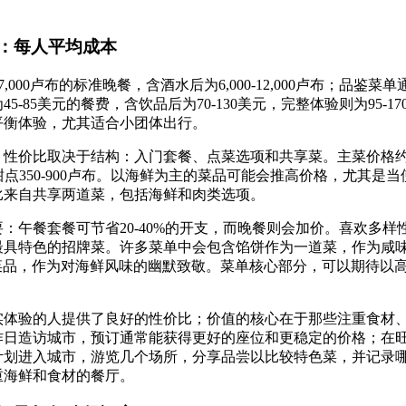
：每人平均成本
7,000卢布的标准晚餐，含酒水后为6,000-12,000卢布；品鉴菜单通常为
5-85美元的餐费，含饮品后为70-130美元，完整体验则为95-1
平衡体验，尤其适合小团体出行。
性价比取决于结构：入门套餐、点菜选项和共享菜。主菜价格约为90
卢布，甜点350-900卢布。以海鲜为主的菜品可能会推高价格，尤其
比来自共享两道菜，包括海鲜和肉类选项。
：午餐套餐可节省20-40%的开支，而晚餐则会加价。喜欢多样
最具特色的招牌菜。许多菜单中会包含馅饼作为一道菜，作为咸
的菜品，作为对海鲜风味的幽默致敬。菜单核心部分，可以期待以
实体验的人提供了良好的性价比；价值的核心在于那些注重食材
作日造访城市，预订通常能获得更好的座位和更稳定的价格；在
计划进入城市，游览几个场所，分享品尝以比较特色菜，并记录
重海鲜和食材的餐厅。