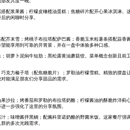
的朋友共度一晚。
糕搭配浆果酱；柠檬皮橄榄油蛋糕；焦糖碎片配开心果冰淇淋。
餐后的闲聊时分享。
搭配芥末雪；烤桃子布拉塔配萨巴酱；香脆玉米粒薯条搭配蒜香
希望能享用到可靠的开胃菜，并在一盘中体验多种口感。
鱼；胡萝卜泥焖牛短肋；黑松露黄油蘑菇饺。菜单概念创新且前
；巧克力榛子塔（配焦糖脆片）；罗勒油柠檬雪糕。精致的摆盘
绝对能满足朋友们分享甜品的需求。
区
油果沙拉；烤番茄和罗勒的布拉塔奶酪；柠檬酱油的酥脆炸洋蓟
杯进一步强化了这里的分享氛围。
酱汁；味噌酱拌黑鲷；配佩科里诺奶酪的野菌米饭。这家餐厅强
人群的多次光顾需求。