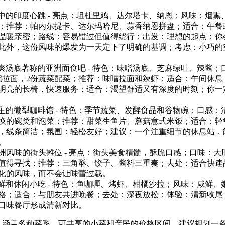
间中的印度心跳 - 亮点：坦杜里鸡、达尔塔卡、纳恩；风味：烟
；推荐：帕内尔提卡、达尔玛哈尼、蒜香纳恩拼盘；适合：午餐
温暖亲密；路线：容易错过但值得绕行；出发：理想的起点；你
此外，这份风味的爆发为一天定下了明确的基调；考虑：小巧的
清爽汤底著称的亚洲面食吧 - 特色：味噌汤底、芝麻绿叶、辣酱
碗拉面，2份蔬菜配菜；推荐：味噌拉面和辣虾；适合：午间休息
明亮的长椅，快速服务；适合：渴望舒适又有深度的时刻；你一
为主的微型咖啡馆 - 特色：季节蔬菜、发酵食品和谷物碗；口感
换的碗类和泡菜；推荐：甜菜生鱼片、蘑菇意式米饭；适合：轻
，线条简洁；氛围：轻松友好；建议：一个注重细节的休息站，
。
洲风味的街头摊位 - 亮点：街头美食精髓，酥脆口感；口味：
值得寻找；推荐：三角酥、饺子、酱料三重奏；去处：适合快速
化的风味，而不会让味蕾过载。
海鲜和休闲小吃 - 特色：鱼咖喱、烤虾、柑橘沙拉；风味：咸鲜
格；适合：与朋友共进晚餐；去处：深夜放松；体验：清新收尾
口味餐厅形成清新对比。
，涵盖多种菜系、可共享的小菜和亲民的价格区间。建议规划一