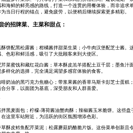
感和海鲜的鲜亮感的路线，打造一个连贯的用餐体验，而非追求
作为当日行程的锚点，避免疲劳，以便稍后继续探索更多精彩。
尝的招牌菜、主菜和甜点：
菇酥饼配黑松露酱；柑橘酱拌甜菜生菜；小牛肉汉堡配芝士酱。
感、色彩和鲜活感，吸引了大批顾客来到大使区。
配芹菜蜜饯和藏红花白酱；草本酥皮羔羊搭配土豆千层；墨鱼汁
现多样化的选择，完全满足渴望多感官体验的食客。
咖啡奶油的黑巧克力焦糖心；带浆果酱的香草马斯卡彭芝士蛋糕
适合分享，以面团为基底，深受朋友和人群喜爱。
站
酱拌黑麦面包；柠檬-薄荷酱油蟹肉酥；辣椒酱玉米脆饼。这些盘
，在这里车站附近，为活跃的街区氛围增添色彩。
香草酥皮鳕鱼配芹菜泥；松露蘑菇奶酪脆片饭。这份菜单创新且