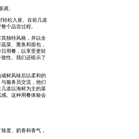
基调。
少时轻松入座。在前几道
穿整个品尝过程。
有其独特风格，并以全
节蔬菜、熏鱼和面包，
作日用餐，以享受更轻
一致性。我们还暗示了
的咸鲜风味后以柔和的
，与服务员交流，他们
在几道以海鲜为主的菜
腻感。这种用餐体验会
了辣度、奶香和香气，