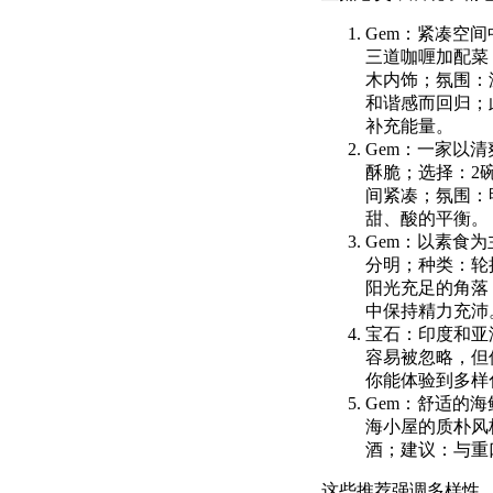
Gem：紧凑空
三道咖喱加配菜
木内饰；氛围：
和谐感而回归；
补充能量。
Gem：一家以
酥脆；选择：2
间紧凑；氛围：
甜、酸的平衡。
Gem：以素食
分明；种类：轮
阳光充足的角落
中保持精力充沛
宝石：印度和亚
容易被忽略，但
你能体验到多样
Gem：舒适的
海小屋的质朴风
酒；建议：与重
这些推荐强调多样性