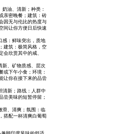
熏、奶油、清新；种类：
或亲密晚餐；建筑：砖
会因无与伦比的热度与
空间让你方便日后快速
；口感：鲜味突出，质地
；建筑：极简风格，空
定会欣赏其中的咸、
：清新、矿物质感、层次
餐或下午小食；环境：
能让你在接下来的品尝
大胆清新；路线：人群中
品尝美味的短暂停留；
、嫩滑、清爽；氛围：临
，搭配一杯清爽白葡萄
条兼顾印度风味的舒适