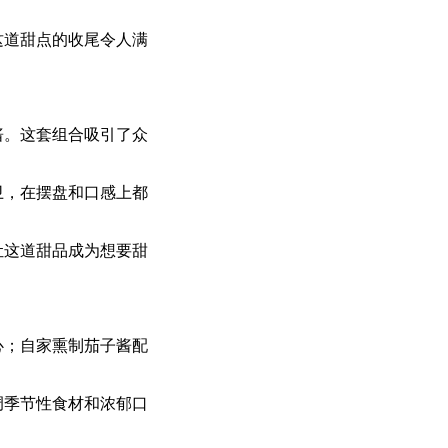
这道甜点的收尾令人满
酱。这套组合吸引了众
卫，在摆盘和口感上都
让这道甜品成为想要甜
心；自家熏制茄子酱配
调季节性食材和浓郁口