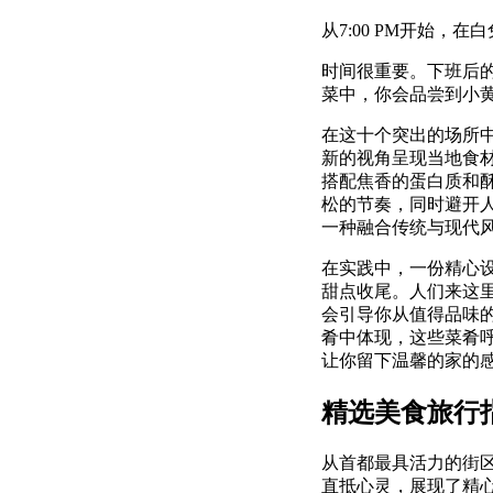
从7:00 PM开始
时间很重要。下班后的
菜中，你会品尝到小
在这十个突出的场所
新的视角呈现当地食
搭配焦香的蛋白质和
松的节奏，同时避开
一种融合传统与现代风格
在实践中，一份精心
甜点收尾。人们来这
会引导你从值得品味
肴中体现，这些菜肴
让你留下温馨的家的
精选美食旅行
从首都最具活力的街
直抵心灵，展现了精