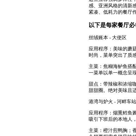
感、亚洲风格的清新
紧凑、低耗力的餐厅
以下是每家餐厅必
丝绒账本 - 大使区
应用程序：美味的蘑
时尚，菜单突出了质
主菜：焦糊海鲈鱼搭
一菜单以单一概念呈
甜点：带辣椒和浓缩
甜甜圈。绝对美味且
港湾与炉火 - 河畔车
应用程序：烟熏鳕鱼
吸引下班后的本地人
主菜：橙汁煎鸭胸；