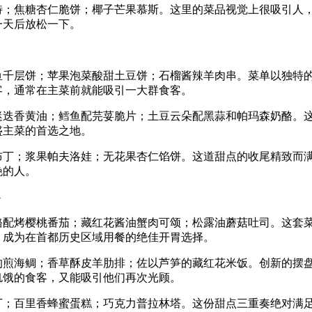
特；焦糖杏仁脆饼；椰子芒果慕斯。这里的菜品视觉上很吸引人
一天后放松一下。
鱼千层饼；苹果泡菜酸甜土豆饼；石榴酱辣羊肉串。菜单以独特
客，通常在主菜前就能吸引一大群食客。
迷迭香黄油；鳕鱼配芫荽脆片；土豆云朵配黑蒜和帕玛森奶酪。
盛主菜的首选之地。
布丁；浆果帕夫洛娃；无花果杏仁馅饼。这道甜点的收尾精致而
晚的人。
心
酪配烤樱桃番茄；藏红花酱油蟹肉可颂；松露油蘑菇吐司。这套
，成为在首都历史区域用餐的绝佳开胃选择。
的煎海鲷；香草酥皮羊肋排；佐以芦笋的藏红花米饭。创新的摆
饥饿的食客，又能吸引他们再次光顾。
丁；百里香蜂蜜蛋糕；巧克力普拉林塔。这份甜点三重奏绝对满