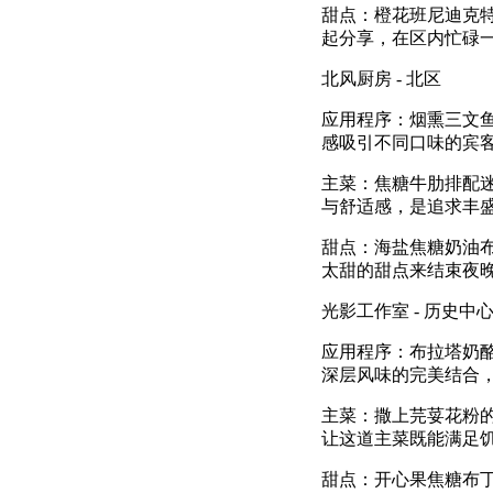
甜点：橙花班尼迪克
起分享，在区内忙碌
北风厨房 - 北区
应用程序：烟熏三文
感吸引不同口味的宾
主菜：焦糖牛肋排配
与舒适感，是追求丰
甜点：海盐焦糖奶油
太甜的甜点来结束夜
光影工作室 - 历史中
应用程序：布拉塔奶
深层风味的完美结合
主菜：撒上芫荽花粉
让这道主菜既能满足
甜点：开心果焦糖布