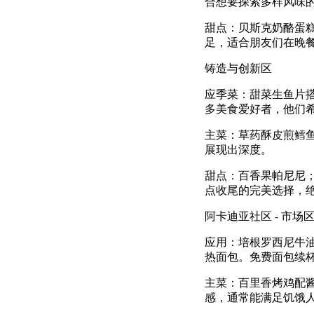
合想要探索多样风味
甜点：贝斯克奶酪蛋
足，适合朋友们在晚
铸造与创新区
应季菜：甜菜生鱼片
多美食爱好者，他们
主菜：草药酥皮煎鳕
展现出深度。
甜点：百香果帕尼尼
点收尾的完美选择，
阿卡迪亚社区 - 市场
应用：培根罗西尼牛
热面包。免费面包续
主菜：百里香烤鸡配
感，通常能满足饥饿