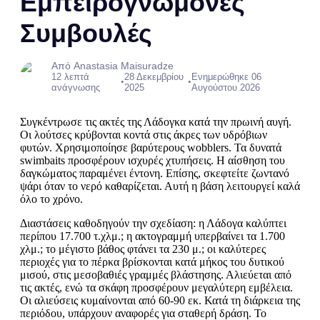
Εμπειρογνώμονες
Συμβουλές
Από Anastasia Maisuradze
12 λεπτά
28 Δεκεμβρίου
Ενημερώθηκε 06
•
•
ανάγνωσης
2025
Αυγούστου 2026
Συγκέντρωσε τις ακτές της Λάδογκα κατά την πρωινή αυγή.
Οι λούτσες κρύβονται κοντά στις άκρες των υδρόβιων
φυτών. Χρησιμοποίησε βαρύτερους wobblers. Τα δυνατά
swimbaits προσφέρουν ισχυρές χτυπήσεις. Η αίσθηση του
δαγκώματος παραμένει έντονη. Επίσης, σκεφτείτε ζωντανό
ψάρι όταν το νερό καθαρίζεται. Αυτή η βάση λειτουργεί καλά
όλο το χρόνο.
Διαστάσεις καθοδηγούν την σχεδίαση: η Λάδογα καλύπτει
περίπου 17.700 τ.χλμ.; η ακτογραμμή υπερβαίνει τα 1.700
χλμ.; το μέγιστο βάθος φτάνει τα 230 μ.; οι καλύτερες
περιοχές για το πέρκα βρίσκονται κατά μήκος του δυτικού
μισού, στις μεσοβαθιές γραμμές βλάστησης. Αλιεύεται από
τις ακτές, ενώ τα σκάφη προσφέρουν μεγαλύτερη εμβέλεια.
Οι αλιεύσεις κυμαίνονται από 60-90 εκ. Κατά τη διάρκεια της
περιόδου, υπάρχουν αναφορές για σταθερή δράση. Το