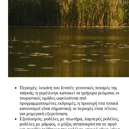
Περιοχές: λεκάνη του Ιενισέι; γειτονικές ποταμές της
ταϊγκάς; η γκρέιλινγκ κατοικεί τα γρήγορα ρεύματα; οι
τουριστικές ομάδες ωφελούνται από
προγραμματισμένες εκδρομές; η προσοχή στα τοπικά
κανονισμοί είναι σημαντική; οι περιοχές είναι τέλειες
για χειμερική εξερεύνηση.
Εξοπλισμός: ροδέλες με πλωτήρα, λαμπερές ροδέλες,
ροδέλες με ράμφος, ο μύξος ανταποκρίνεται σε αργό