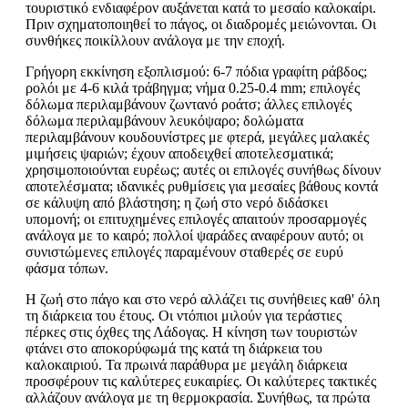
τουριστικό ενδιαφέρον αυξάνεται κατά το μεσαίο καλοκαίρι.
Πριν σχηματοποιηθεί το πάγος, οι διαδρομές μειώνονται. Οι
συνθήκες ποικίλλουν ανάλογα με την εποχή.
Γρήγορη εκκίνηση εξοπλισμού: 6-7 πόδια γραφίτη ράβδος;
ρολόι με 4-6 κιλά τράβηγμα; νήμα 0.25-0.4 mm; επιλογές
δόλωμα περιλαμβάνουν ζωντανό ροάτσ; άλλες επιλογές
δόλωμα περιλαμβάνουν λευκόψαρο; δολώματα
περιλαμβάνουν κουδουνίστρες με φτερά, μεγάλες μαλακές
μιμήσεις ψαριών; έχουν αποδειχθεί αποτελεσματικά;
χρησιμοποιούνται ευρέως; αυτές οι επιλογές συνήθως δίνουν
αποτελέσματα; ιδανικές ρυθμίσεις για μεσαίες βάθους κοντά
σε κάλυψη από βλάστηση; η ζωή στο νερό διδάσκει
υπομονή; οι επιτυχημένες επιλογές απαιτούν προσαρμογές
ανάλογα με το καιρό; πολλοί ψαράδες αναφέρουν αυτό; οι
συνιστώμενες επιλογές παραμένουν σταθερές σε ευρύ
φάσμα τόπων.
Η ζωή στο πάγο και στο νερό αλλάζει τις συνήθειες καθ' όλη
τη διάρκεια του έτους. Οι ντόπιοι μιλούν για τεράστιες
πέρκες στις όχθες της Λάδογας. Η κίνηση των τουριστών
φτάνει στο αποκορύφωμά της κατά τη διάρκεια του
καλοκαιριού. Τα πρωινά παράθυρα με μεγάλη διάρκεια
προσφέρουν τις καλύτερες ευκαιρίες. Οι καλύτερες τακτικές
αλλάζουν ανάλογα με τη θερμοκρασία. Συνήθως, τα πρώτα