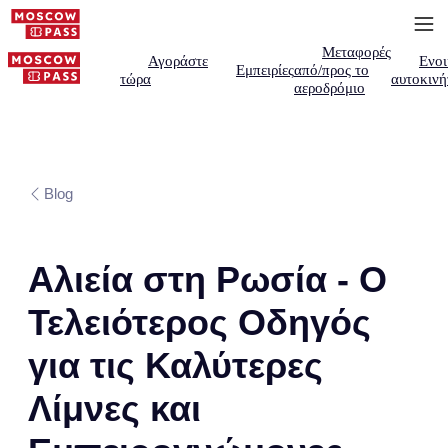
Μεταφορές
Αγοράστε
Ενοι
Εμπειρίες
από/προς το
τώρα
αυτοκινή
αεροδρόμιο
Blog
Αλιεία στη Ρωσία - Ο
Τελειότερος Οδηγός
για τις Καλύτερες
Λίμνες και