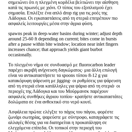
σημειώνει ότι η πλεγμένη κορδέλα βελτιώνει την αίσθηση
κατά τις πρωινές με χιόνι. Ο τύπος του εξοπλισμού έχει
σημασία. Επιλέξτε ένα απλό drop rig για τις ροές της
Λάδογκα. Οι εγκαταστάσεις από τη στεριά επιτρέπουν πιο
ασφαλείς λειτουργίες μέσα στην άγρια φύση.
spawns peak in deep-water basins during winter; adjust depth
around 25-60 ft depending on current; bites come in bursts
after a pause within bite window; location near inlet fingers
increases chance; that approach yields giant burbot
occasionally.
Το πλεγμένο νήμα σε συνδυασμό με fluorocarbon leader
παρέχει ακριβή ανίχνευση δαγκώματος· μια άλλη επιλογή
είναι να αντικαταστήσετε τα spoons τύπου 8-12 g για
κατακόρυφη ψάρευση με jigging· οι ρυθμίσεις για ψάρευση
από τη στεριά είναι κατάλληλες για ψάρια από τη στεριά· οι
περιοχές της Λάδογκα και του Μούρμανσκ παρέχουν
ασφαλείς συνθήκες άγριου τοπίου· κρατήστε αντικαταστάτες
δολώματα σε ένα ανθεκτικό στο νερό κουτί.
Ασφάλεια πρώτα: ελέγξτε το πάχος του πάγου, φορέστε
ζωνάρι σωτηρίας, ψαρεύστε με σύντροφο, καταγράφετε τις
αλλαγές θέσης για να διατηρείται η προκατάληψη σε
ελεγχόμενα επίπεδα. Οι τοπικοί στην περιοχή του