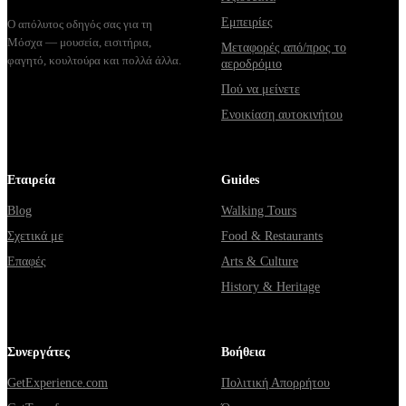
Εμπειρίες
Ο απόλυτος οδηγός σας για τη
Μόσχα — μουσεία, εισιτήρια,
Μεταφορές από/προς το
φαγητό, κουλτούρα και πολλά άλλα.
αεροδρόμιο
Πού να μείνετε
Ενοικίαση αυτοκινήτου
Εταιρεία
Guides
Blog
Walking Tours
Σχετικά με
Food & Restaurants
Επαφές
Arts & Culture
History & Heritage
Συνεργάτες
Βοήθεια
GetExperience.com
Πολιτική Απορρήτου