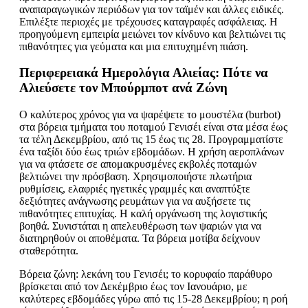
αναπαραγωγικών περιόδων για τον ταϊμέν και άλλες ειδικές.
Επιλέξτε περιοχές με τρέχουσες καταγραφές ασφάλειας. Η
προηγούμενη εμπειρία μειώνει τον κίνδυνο και βελτιώνει τις
πιθανότητες για γεύματα και μια επιτυχημένη πιάση.
Περιφερειακά Ημερολόγια Αλιείας: Πότε να
Αλιεύσετε τον Μπούρμποτ ανά Ζώνη
Ο καλύτερος χρόνος για να ψαρέψετε το μουστέλα (burbot)
στα βόρεια τμήματα του ποταμού Γενισέι είναι στα μέσα έως
τα τέλη Δεκεμβρίου, από τις 15 έως τις 28. Προγραμματίστε
ένα ταξίδι δύο έως τριών εβδομάδων. Η χρήση αεροπλάνων
για να φτάσετε σε απομακρυσμένες εκβολές ποταμών
βελτιώνει την πρόσβαση. Χρησιμοποιήστε πλωτήρια
ρυθμίσεις, ελαφριές ηγετικές γραμμές και αναπτύξτε
δεξιότητες ανάγνωσης ρευμάτων για να αυξήσετε τις
πιθανότητες επιτυχίας. Η καλή οργάνωση της λογιστικής
βοηθά. Συνιστάται η απελευθέρωση των ψαριών για να
διατηρηθούν οι αποθέματα. Τα βόρεια μοτίβα δείχνουν
σταθερότητα.
Βόρεια ζώνη: λεκάνη του Γενισέι; το κορυφαίο παράθυρο
βρίσκεται από τον Δεκέμβριο έως τον Ιανουάριο, με
καλύτερες εβδομάδες γύρω από τις 15-28 Δεκεμβρίου; η ροή