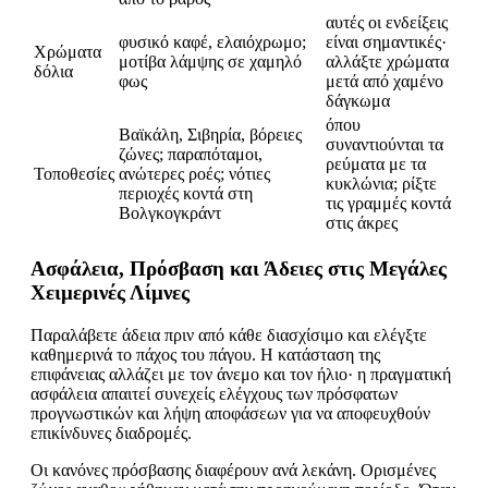
αυτές οι ενδείξεις
φυσικό καφέ, ελαιόχρωμο;
είναι σημαντικές·
Χρώματα
μοτίβα λάμψης σε χαμηλό
αλλάξτε χρώματα
δόλια
φως
μετά από χαμένο
δάγκωμα
όπου
Βαϊκάλη, Σιβηρία, βόρειες
συναντιούνται τα
ζώνες; παραπόταμοι,
ρεύματα με τα
Τοποθεσίες
ανώτερες ροές; νότιες
κυκλώνια; ρίξτε
περιοχές κοντά στη
τις γραμμές κοντά
Βολγκογκράντ
στις άκρες
Ασφάλεια, Πρόσβαση και Άδειες στις Μεγάλες
Χειμερινές Λίμνες
Παραλάβετε άδεια πριν από κάθε διασχίσιμο και ελέγξτε
καθημερινά το πάχος του πάγου. Η κατάσταση της
επιφάνειας αλλάζει με τον άνεμο και τον ήλιο· η πραγματική
ασφάλεια απαιτεί συνεχείς ελέγχους των πρόσφατων
προγνωστικών και λήψη αποφάσεων για να αποφευχθούν
επικίνδυνες διαδρομές.
Οι κανόνες πρόσβασης διαφέρουν ανά λεκάνη. Ορισμένες