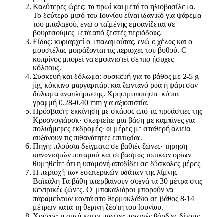
Καλύτερες ώρες: το πρωί και μετά το ηλιοβασίλεμα.
Το δεύτερο μισό του Ιουνίου είναι ιδανικό για ψάρεμα
του μπαλαχού, ενώ ο ταϊμένης εμφανίζεται σε
βουρτσούμες μετά από ζεστές περιόδους.
Είδος: κυριαρχεί ο μπαλαμούτας, ενώ ο χέλος και ο
μουστέλας μοιράζονται τις περιοχές του βυθού. Ο
κυπρίνος μπορεί να εμφανιστεί σε πιο ήσυχες
κόλπους.
Συσκευή και δόλωμα: συσκευή για το βάθος με 2-5 g
jig, κόκκινο μαργαριτάρι και ζωντανό ροά ή ψάρι σαν
δόλωμα αναπλήρωσης. Χρησιμοποιήστε κύρια
γραμμή 0.28-0.40 mm για αξιοπιστία.
Πρόσβαση: εκκίνηση με σκάφος από τις προάστιες της
Κρασνογιάρσκ· σκεφτείτε μια βάση με καμπίνες για
πολυήμερες εκδρομές· οι μέρες με σταθερή αλιεία
αυξάνουν τις πιθανότητες επιτυχίας.
Πηγή: πλούσια δείγματα σε βαθιές ζώνες· τήρηση
κανονισμών ποταμού και σεβασμός τοπικών ορίων·
θυμηθείτε ότι η υπομονή αποδίδει σε δύσκολες μέρες.
Η περιοχή των εσωτερικών υδάτων της λίμνης
Βαϊκάλη Τα βάθη υπερβαίνουν συχνά τα 30 μέτρα στις
κεντρικές ζώνες. Οι μπακαλιάροι μπορούν να
παραμείνουν κοντά στο θερμοκλάδιο σε βάθος 8-14
μέτρων κατά τη θερινή ζέστη του Ιουνίου.
Χρόνος: η αυγή και οι πρώτες πρωινές βάρδιες δίνουν