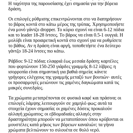
Η ταχύτητα της παρουσίασης έχει σημασία για την βόρεια
δράση.
Οι επιλογές ρύθμισης επικεντρώνονται στο να διατηρήσουν
το βάρος κοντά στο κάτω μέρος της τρύπας. Χρησιμοποιήστε
ένα μονό γάντζο dropper. Το κύριο σχοινί να είναι 6-12 πόδια
και το leader 18-28 ίντσες. Το βάρος να είναι 0.5-1 ουγγιά. Η
μολύβι είναι προαιρετική κοντά στο σχοινί για να ρυθμίσετε
το βάθος. Αν η δράση είναι αργή, τοποθετήστε ένα δεύτερο
γάντζο 18-24 ίντσες πιο κάτω.
Ράβδοι: 9-12 πόδια; ελαφριά έως μεσαία δράση; καρτέλες
που φορτώνουν 150-250 γιάρδες γραμμής 8-12 λίβρες; η
ισορροπία είναι σημαντική για βαθιά σημεία; κάνετε
γρήγορες ελέγχους της γραμμής μεταξύ των βουτιών· αυτές
οι προσαρμογές μειώνουν τις χαμένες δαγκώματα κατά τις
μακρές συνεδρίες.
Τα χρώματα μετατρέπονται σε φυσικά καφέ και πράσινα; οι
επιλογές λάμψης λειτουργούν σε χαμηλό φως; αυτά τα
στοιχεία έχουν σημασία; οι χαμένες δόσεις προκαλούν
αλλαγή χρώματος; οι εβδομαδιαίες αλλαγές στην
δραστηριότητα μπορούν να μετατοπίσουν όπου κρύβονται οι
μουστέλες κατά μήκος των βόρειων καναλιών; τα γήινα
χρώματα βελτιώνουν το σιλουέτα σε θολό νερό.