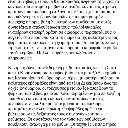
είναι συνήθως μέτρια; οι θερμοκρασίες πέφτουν τη νύχτα; τα
κανάλια του ποταμού με βαθιά λιμνάζια κοντά στις στροφές
κρατούν μπακαλιάρο; η επιλογή της θέσης έχει σημασία; τα
αεροπλάνα μεταφέρουν ψαράδες σε απομακρυσμένες
περιοχές; η παρεμβολή λευκοψάρων συνδέεται με αυτό;
συνιστάται η απελευθέρωσή τους; πολλοί ψαράδες
αναφέρουν σταθερή δράση σε διάφορους παραποτάμους; ο
παγετός στο πρόσωπο κατά τη διάρκεια της καλύτερης ώρας
ψαρέματος δυσκολεύει τη χειρισμό του εξοπλισμού. Σε όλη
τη Ρωσία, οι ζώνες φτάνουν σε παρόμοια κορυφαία περίοδο
τον Δεκέμβριο. Πολλοί ψαράδες ανταλλάσσουν
πληροφορίες.
Κεντρική ζώνη, συνδεδεμένη με δημοκρατίες όπως η Σαχά
και το Κρασνογιάρσκ: το ύψος βρίσκεται μεταξύ Δεκεμβρίου
και Ιανουαρίου, ο Φεβρουάριος φέρνει μικρότερη αύξηση, οι
καλύτερες εβδομάδες είναι από τα τέλη Δεκεμβρίου έως τις
αρχές Ιανουαρίου, οι τρέχουσες μεταβολές καθορίζουν το
ψάρεμα, τα ταξίδια με αεροπλάνο παραμένουν μια επιλογή, η
τοποθεσία κοντά στις εκβολές των ποταμών και στις
πεδιάδες δίνει καλύτερο ψάρεμα για το μπακαλιάρο,
προτιμάται η απελευθέρωση. Οι ψαράδες πρέπει να
βελτιώσουν τις δεξιότητές τους στην ανάγνωση του
ρεύματος. Οι συστάσεις για τον τύπο των ρυθμίσεων
ποικίλλουν ανάλογα με το ρεύμα. Οι τεχνικές με πλωτήρες