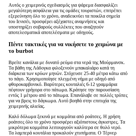
Αυτός ο χειμερινός σχεδιασμός για ψάρεμα διασφαλίζει
μεγαλύτερη ασφάλεια για τις ομάδες τουριστών, επιτρέπει
εξερεύνηση όλο το χρόνο, αναδεικνύει τα ποικίλα σημεία
του Ιενισέι, προσφέρει αξέχαστες αναμνήσεις και
υποστηρίζει σοβαρούς συλλέκτες που αναζητούν
αποτελεσματικά αποτελέσματα με οδηγούς.
Πέντε τακτικές για να νικήσετε το χειμώνα με
το burbot
Βρείτε κανάλια με δυνατό ρεύμα στα νερά της Μούρμανσκ.
Τα βάθη της Λάδογκα φιλοξενούν μπακαλιάρο κατά τη
διάρκεια των κρύων μηνών. Στόχευσε 25-40 μέτρα κάτω από
το πάγο. Χρησιμοποίησε πλεγμένη νήμα με οδηγό από
φθοροκαρβονικό. Βαρύτερες κουταλιές 6-12 γραμμάρια
πέφτουν γρήγορα στο πάτωμα. Κράτησε την παρουσίαση
εντός 1 μέτρου από το πάτωμα. Επανάλαβε σε πολλές τρύπες
για να βρεις το δάγκωμα. Αυτό βοηθά στην επιτυχία της
χειμερινής αλιείας.
Καλό δόλωμα ξεκινά με κομμάτια από ροάτσες. Η χρήση
ροάτσες όλο το χρόνο προσφέρει αξιόπιστους άγκιστρες. Τα
μικρότερα κομμάτια λειτουργούν καλύτερα σε θολό νερό.
Τα λαμπερά κουτάλια προκαλούν χτυπήματα. Ο Τέρνερ