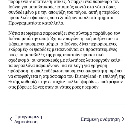
παραμένουν αποτελεσματικές. Υπάρχει ένα παράθυρο τον
Ιούνιο για μεταβατικούς ποταμούς κοντά στα νότια όρια,
συνδεδεμένο με την αποψύξη του πάγου, αυτή η περίοδος
προσελκύει ψαράδες που εξετάζουν τα πλωτά τμήματα.
Προγραμματίστε κατάλληλα.
Νότια περιφέρεια παρουσιάζει ένα σύντομο παράθυρο τον
Ιούνιο μετά την αποψύξη των παγών· η ροή αυξάνεται· το
ψάρεμα παραμένει μέτριο· ο Ιούνιος δίνει περιορισμένες
εκδρομές· οι ψαράδες μετακινούνται σε προστατευμένες
ροές· οι μεταβολές της ροής απαιτούν προσεκτικό
σχεδιασμό· οι κατασκευές με πλωτήρες λειτουργούν καλά·
τα αεροπλάνα παραμένουν μια επιλογή για γρήγορη
πρόσβαση· η απελευθέρωση παραμένει απαραίτητη· πρέπει
να αποφεύγεται η ατμόσφαιρα του Disneyland· η επιλογή της
θέσης καθορίζει την επιτυχία· πολλοί ψαράδες επιστρέφουν
στις βόρειες ζώνες όταν οι νότιες ροές ηρεμούν.
Προηγούμενη
Επόμενη ανάρτηση
δημοσίευση