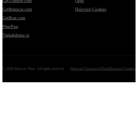
GetTransfer.com
Όροι
GetRentacar.com
Πολιτική Cookies
GetBoat.com
PiterPass
Tutkakdoma.ru
©
2026
Moscow Pass
. All rights reserved.
Πολιτική Απορρήτου
Όροι
Πολιτική Cookies