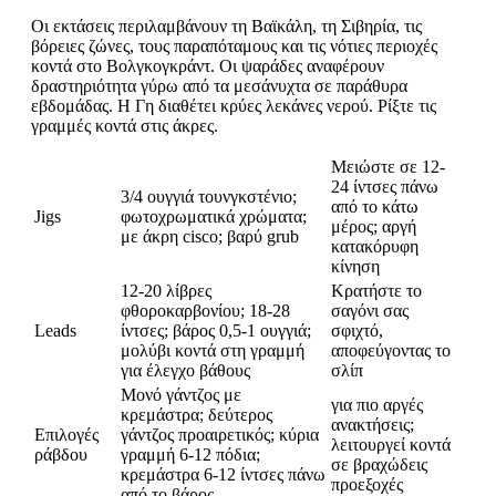
Οι εκτάσεις περιλαμβάνουν τη Βαϊκάλη, τη Σιβηρία, τις
βόρειες ζώνες, τους παραπόταμους και τις νότιες περιοχές
κοντά στο Βολγκογκράντ. Οι ψαράδες αναφέρουν
δραστηριότητα γύρω από τα μεσάνυχτα σε παράθυρα
εβδομάδας. Η Γη διαθέτει κρύες λεκάνες νερού. Ρίξτε τις
γραμμές κοντά στις άκρες.
Μειώστε σε 12-
24 ίντσες πάνω
3/4 ουγγιά τουνγκστένιο;
από το κάτω
Jigs
φωτοχρωματικά χρώματα;
μέρος; αργή
με άκρη cisco; βαρύ grub
κατακόρυφη
κίνηση
12-20 λίβρες
Κρατήστε το
φθοροκαρβονίου; 18-28
σαγόνι σας
Leads
ίντσες; βάρος 0,5-1 ουγγιά;
σφιχτό,
μολύβι κοντά στη γραμμή
αποφεύγοντας το
για έλεγχο βάθους
σλίπ
Μονό γάντζος με
για πιο αργές
κρεμάστρα; δεύτερος
ανακτήσεις;
Επιλογές
γάντζος προαιρετικός; κύρια
λειτουργεί κοντά
ράβδου
γραμμή 6-12 πόδια;
σε βραχώδεις
κρεμάστρα 6-12 ίντσες πάνω
προεξοχές
από το βάρος