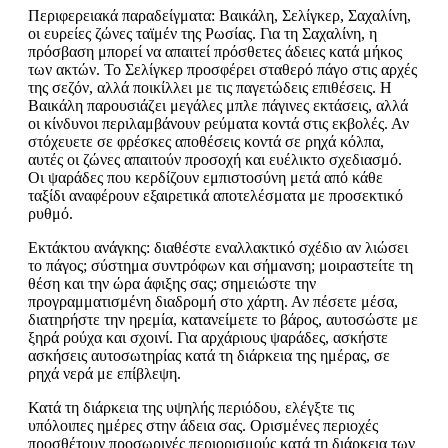
Περιφερειακά παραδείγματα: Βαικάλη, Σελίγκερ, Σαχαλίνη,
οι ευρείες ζώνες ταϊμέν της Ρωσίας. Για τη Σαχαλίνη, η
πρόσβαση μπορεί να απαιτεί πρόσθετες άδειες κατά μήκος
των ακτών. Το Σελίγκερ προσφέρει σταθερό πάγο στις αρχές
της σεζόν, αλλά ποικίλλει με τις παγετώδεις επιθέσεις. Η
Βαικάλη παρουσιάζει μεγάλες μπλε πάγινες εκτάσεις, αλλά
οι κίνδυνοι περιλαμβάνουν ρεύματα κοντά στις εκβολές. Αν
στόχευετε σε φρέσκες αποθέσεις κοντά σε ρηχά κόλπα,
αυτές οι ζώνες απαιτούν προσοχή και ευέλικτο σχεδιασμό.
Οι ψαράδες που κερδίζουν εμπιστοσύνη μετά από κάθε
ταξίδι αναφέρουν εξαιρετικά αποτελέσματα με προσεκτικό
ρυθμό.
Εκτάκτου ανάγκης: διαθέστε εναλλακτικό σχέδιο αν λιώσει
το πάγος; σύστημα συντρόφων και σήμανση; μοιραστείτε τη
θέση και την ώρα άφιξης σας; σημειώστε την
προγραμματισμένη διαδρομή στο χάρτη. Αν πέσετε μέσα,
διατηρήστε την ηρεμία, κατανείμετε το βάρος, αυτοσώστε με
ξηρά ρούχα και σχοινί. Για αρχάριους ψαράδες, ασκήστε
ασκήσεις αυτοσωτηρίας κατά τη διάρκεια της ημέρας, σε
ρηχά νερά με επίβλεψη.
Κατά τη διάρκεια της υψηλής περιόδου, ελέγξτε τις
υπόλοιπες ημέρες στην άδεια σας. Ορισμένες περιοχές
προσθέτουν προσωρινές περιορισμούς κατά τη διάρκεια των