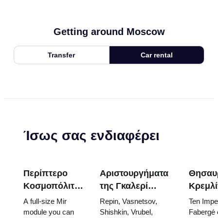
Getting around Moscow
Transfer
Car rental
Ίσως σας ενδιαφέρει
Περίπτερο
Αριστουργήματα
Θησαυ
Κοσμοπόλιταν
της Γκαλερί
Κρεμλί
(Kosmos
Τρετιακόφ: Οι
Αυγά
A full-size Mir
Repin, Vasnetsov,
Ten Imper
Pavilion) στην
Πίνακες που
Φαμπε
module you can
Shishkin, Vrubel,
Fabergé 