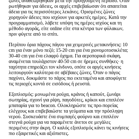
ζώνες αναθεωρήθηκαν μετά την προηγούμενη περίοδο. Όταν
ρωτήθηκαν για άδειες, οι αρχές επιβεβαίωσαν ότι απαιτείται
άδεια για τις περισσότερες λεκάνες. Ορισμένες ζώνες
χορηγούν άδειες που ισχύουν για αρκετές ημέρες. Κατά την
προγραμματισμό, λάβετε υπόψη τις ημέρες ισχύος και τη
μέθοδο αγοράς, είτε online είτε στα κέντρα των φύλακων,
πριν φύγετε από το σπίτι.
Περίπου όρια πάχους πάγου για χειμερινές μετακινήσεις: 10
cm για έναν μόνο πεζό; 15-20 cm για ένα χιονομοτοσικλέτα;
30-40 cm για ένα ελαφρύ όχημα. Για αεροπορικά σκάφη,
αναμένεται τουλάχιστον 40-50 cm σε ήρεμες συνθήκες· η
ταχύτητα επηρεάζει τον κίνδυνο, οπότε οι αργές κινήσεις
λειτουργούν καλύτερα σε αβέβαιες ζώνες. Όταν ο πάγος
παχύνει, δοκιμάστε το πάχος πιο εκτεταμένα και αποφύγετε
τις περιοχές κοντά σε εισόδους ή ρευστά.
Εξοπλισμός: μονωμένα ρούχα, κράνος ή καπούτ, ζωνάρι
σωτηρίας, σχοινί για ρίψη, παγοδύτες, κρίκοι και επιπλέον
μπαταρία για το beacon. Ολοκληρώστε τις προ-πορείας
ελέγχους και επιβεβαιώστε τα γεύματα και την πρόσληψη
νερού. Συσκευάστε ένα συμπαγές φούρνο και επιπλέον
στεγνά ρούχα για να παραμένετε άνετοι σε μεγάλες
περιμένες στην άκρη. Ο καλός εξοπλισμός κάνει τις κινήσεις
πιο εξαιρετικές και αξιόπιστες.