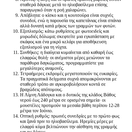
σταθερά δάγκια; μετά το ηλιοβασίλεμα επίσης
παραγωγικό όταν η ροή χαλαρώνει.
Απόβλητα: ο κίσκο και η κουτσούρα είναι συχνές
συνοδοί, ενώ η παρουσία της καπετάνιας είναι σπάνια
αλλά δυνατή κατά μήκος των γραμμών των φυτών.
Εξοπλισμός: κάτω ρυθμίσεις με φωτοειδείς και
μυρωδιές δόλωμα; σκεφτείτε μια εγκατάσταση με
σκάφος και ένα μικρό κελάρι για αποθήκευση
εξοπλισμού για τη νύχτα.
Συνθήκες: η διαύγεια κυμαίνεται από καθαρή έως
ελαφρώς θολή· οι ανέμιστοι μέρες μειώνουν τα
παράθυρα δαγκώματος, προγραμματίστε για
μεγαλύτερες αναμονές.
Τετραήμερες εκδρομές μεγιστοποιούν τις ευκαιρίες.
Τα πραγματικά δείγματα συχνά απομακρύνονται με
σταθερό τρόπο αν αγκυροβολήσουν κοντά σε
βραχώδεις απότομους.
Η Λίμνη Λάδογκα και ο δυτικός της κλάδος Βάθος
νερού έως 240 μέτρα σε ορισμένα σημεία· οι
μουστέλες προτιμούν τα μεσαία βάθη περίπου 12-28
μέτρα τον Ιούνιο.
Οπτική ρυθμός: πρωινές συνεδρίες με το πρώτο φως
και ξανά πριν το ηλιοβασίλεμα. Ηρεμίες μέρες με
ελαφρύ κύμα βελτιώνουν την αίσθηση της γραμμής
και τις δόσεις.