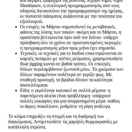
και ακριβές τράβηγμα της ροδέλας, ισχυρό νήμα, νήμα
Shushunov, η συλλογική προγραμματισμός από τους
οδηγούς διευκολύνει την προγραμματισμό της ημέρας,
οι ποσοστά πιάσματος αυξάνονται με την ποιότητα του
εξοπλισμού.
Οι εποχές: το Μάρτιο σηματοδοτεί τις μεταβατικές
φάσεις της λύσης των παγών· ακόμη και το Μάρτιο, η
ορατότητα βελτιώνεται πριν από τον Ιούνιο· υπάρχει
πρόσβαση όλο το χρόνο σε προστατευμένες περιοχές·
η προγραμματισμός μήνα προς μήνα έχει σημασία.
Τεχνικές: οι τεχνικές για το burbot επικεντρώνονται σε
καμπές ποταμών με τσέπες ρεύματος, χρησιμοποιήστε
float jigging κοντά σε βαθιά τρύπες. Οι επιλογές
δόλων περιλαμβάνουν ζωντανά μίνω. Τα χρώματα των
δόλων παραμένουν ουδέτερα σε γκρίζο φως. Με
σταθερή προσοχή, τα βράδια δίνουν τα καλύτερα
αποτελέσματα.
Είδη: ο γκρέιλινγκ κατοικεί σε πολλά ρέματα· η
παρεπόμενη αλιεία είναι προβλέψιμη· υπάρχουν
πολλές ευκαιρίες για μια ισορροπημένη μέρα· καθώς
οι άκρες ποικίλλουν, ρυθμίστε τη ρίψη ανάλογα.
Το κλίμα επηρεάζει τη στιγμή και τη διαδρομή του
δαγκώματος. Αντιμετωπίστε τις χαμηλές θερμοκρασίες με
κατάλληλη στρώση.