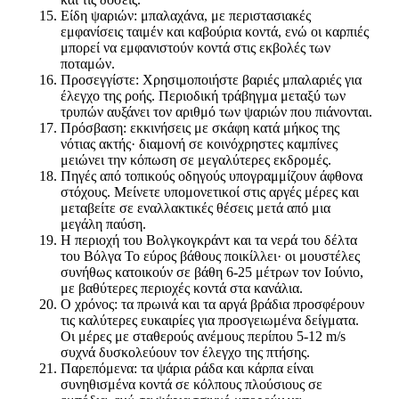
Είδη ψαριών: μπαλαχάνα, με περιστασιακές
εμφανίσεις ταιμέν και καβούρια κοντά, ενώ οι καρπιές
μπορεί να εμφανιστούν κοντά στις εκβολές των
ποταμών.
Προσεγγίστε: Χρησιμοποιήστε βαριές μπαλαριές για
έλεγχο της ροής. Περιοδική τράβηγμα μεταξύ των
τρυπών αυξάνει τον αριθμό των ψαριών που πιάνονται.
Πρόσβαση: εκκινήσεις με σκάφη κατά μήκος της
νότιας ακτής· διαμονή σε κοινόχρηστες καμπίνες
μειώνει την κόπωση σε μεγαλύτερες εκδρομές.
Πηγές από τοπικούς οδηγούς υπογραμμίζουν άφθονα
στόχους. Μείνετε υπομονετικοί στις αργές μέρες και
μεταβείτε σε εναλλακτικές θέσεις μετά από μια
μεγάλη παύση.
Η περιοχή του Βολγκογκράντ και τα νερά του δέλτα
του Βόλγα Το εύρος βάθους ποικίλλει· οι μουστέλες
συνήθως κατοικούν σε βάθη 6-25 μέτρων τον Ιούνιο,
με βαθύτερες περιοχές κοντά στα κανάλια.
Ο χρόνος: τα πρωινά και τα αργά βράδια προσφέρουν
τις καλύτερες ευκαιρίες για προσγειωμένα δείγματα.
Οι μέρες με σταθερούς ανέμους περίπου 5-12 m/s
συχνά δυσκολεύουν τον έλεγχο της πτήσης.
Παρεπόμενα: τα ψάρια ράδα και κάρπα είναι
συνηθισμένα κοντά σε κόλπους πλούσιους σε