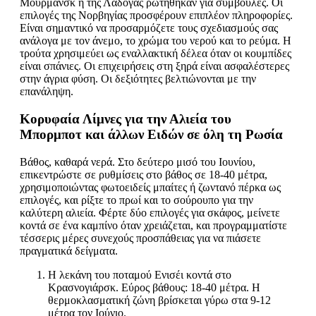
Μούρμανσκ ή της Λάδογας ρωτήθηκαν για συμβουλές. Οι
επιλογές της Νορβηγίας προσφέρουν επιπλέον πληροφορίες.
Είναι σημαντικό να προσαρμόζετε τους σχεδιασμούς σας
ανάλογα με τον άνεμο, το χρώμα του νερού και το ρεύμα. Η
τρούτα χρησιμεύει ως εναλλακτική δέλεα όταν οι κουμπίδες
είναι σπάνιες. Οι επιχειρήσεις στη ξηρά είναι ασφαλέστερες
στην άγρια φύση. Οι δεξιότητες βελτιώνονται με την
επανάληψη.
Κορυφαία Λίμνες για την Αλιεία του
Μπορμποτ και άλλων Ειδών σε όλη τη Ρωσία
Βάθος, καθαρά νερά. Στο δεύτερο μισό του Ιουνίου,
επικεντρώστε σε ρυθμίσεις στο βάθος σε 18-40 μέτρα,
χρησιμοποιώντας φωτοειδείς μπαίτες ή ζωντανό πέρκα ως
επιλογές, και ρίξτε το πρωί και το σούρουπο για την
καλύτερη αλιεία. Φέρτε δύο επιλογές για σκάφος, μείνετε
κοντά σε ένα καμπίνο όταν χρειάζεται, και προγραμματίστε
τέσσερις μέρες συνεχούς προσπάθειας για να πιάσετε
πραγματικά δείγματα.
Η λεκάνη του ποταμού Ενισέι κοντά στο
Κρασνογιάρσκ. Εύρος βάθους: 18-40 μέτρα. Η
θερμοκλασματική ζώνη βρίσκεται γύρω στα 9-12
μέτρα τον Ιούνιο.