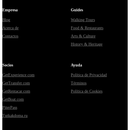
Empresa
Guides
Blog
Walking Tours
Acerca de
Food & Restaurants
Contactos
Arts & Culture
History & Heritage
Socios
Ayuda
GetExperience.com
Política de Privacidad
GetTransfer.com
Términos
GetRentacar.com
Política de Cookies
GetBoat.com
PiterPass
Tutkakdoma.ru