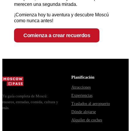
merecen una segunda mirada.
¡Comienza hoy tu aventura y descubre Moscú
como nunca antes!
Comienza a crear recuerdos
Planificación
Atracciones
Experiencias
Tu guía completa de Moscú:
museos, entradas, comida, cultura y
Traslados al aeropuerto
más.
Dónde alojarse
Alquiler de coches