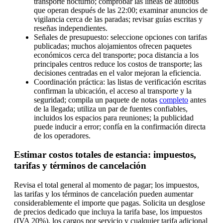
transporte nocturno; comprobar las líneas de autobús
que operan después de las 22:00; examinar anuncios de
vigilancia cerca de las paradas; revisar guías escritas y
reseñas independientes.
Señales de presupuesto: seleccione opciones con tarifas
publicadas; muchos alojamientos ofrecen paquetes
económicos cerca del transporte; poca distancia a los
principales centros reduce los costos de transporte; las
decisiones centradas en el valor mejoran la eficiencia.
Coordinación práctica: las listas de verificación escritas
confirman la ubicación, el acceso al transporte y la
seguridad; compila un paquete de notas
completo
antes
de la llegada; utiliza un par de fuentes confiables,
incluidos los espacios para reuniones; la publicidad
puede inducir a error; confía en la confirmación directa
de los operadores.
Estimar costos totales de estancia: impuestos,
tarifas y términos de cancelación
Revisa el total general al momento de pagar; los impuestos,
las tarifas y los términos de cancelación pueden aumentar
considerablemente el importe que pagas. Solicita un desglose
de precios dedicado que incluya la tarifa base, los impuestos
(IVA 20%), los cargos por servicio y cualquier tarifa adicional