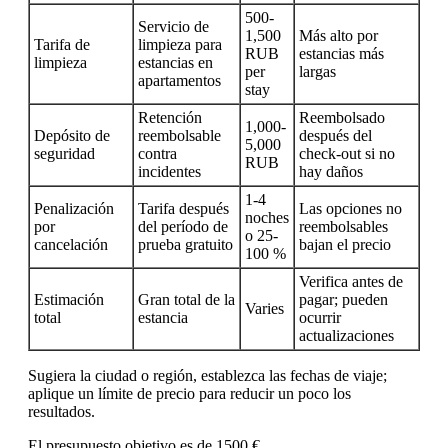
500-
Servicio de
1,500
Más alto por
Tarifa de
limpieza para
RUB
estancias más
limpieza
estancias en
per
largas
apartamentos
stay
Retención
Reembolsado
1,000-
Depósito de
reembolsable
después del
5,000
seguridad
contra
check-out si no
RUB
incidentes
hay daños
1-4
Penalización
Tarifa después
Las opciones no
noches
por
del período de
reembolsables
o 25-
cancelación
prueba gratuito
bajan el precio
100 %
Verifica antes de
Estimación
Gran total de la
pagar; pueden
Varies
total
estancia
ocurrir
actualizaciones
Sugiera la ciudad o región, establezca las fechas de viaje;
aplique un límite de precio para reducir un poco los
resultados.
El presupuesto objetivo es de 1500 €.