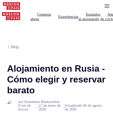
Comprar
Traslados
Alq
Experiencias
ahora
al aeropuerto
de coch
Blog
Alojamiento en Rusia -
Cómo elegir y reservar
barato
por Anastasia Maisuradze
8 min de
17 de enero de
Actualizado 06 de agosto
•
•
lectura
2026
de 2026