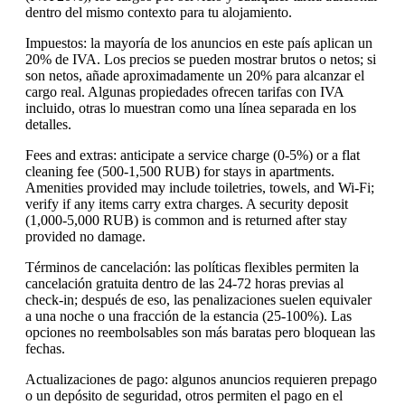
dentro del mismo contexto para tu alojamiento.
Impuestos: la mayoría de los anuncios en este país aplican un
20% de IVA. Los precios se pueden mostrar brutos o netos; si
son netos, añade aproximadamente un 20% para alcanzar el
cargo real. Algunas propiedades ofrecen tarifas con IVA
incluido, otras lo muestran como una línea separada en los
detalles.
Fees and extras: anticipate a service charge (0-5%) or a flat
cleaning fee (500-1,500 RUB) for stays in apartments.
Amenities provided may include toiletries, towels, and Wi-Fi;
verify if any items carry extra charges. A security deposit
(1,000-5,000 RUB) is common and is returned after stay
provided no damage.
Términos de cancelación: las políticas flexibles permiten la
cancelación gratuita dentro de las 24-72 horas previas al
check-in; después de eso, las penalizaciones suelen equivaler
a una noche o una fracción de la estancia (25-100%). Las
opciones no reembolsables son más baratas pero bloquean las
fechas.
Actualizaciones de pago: algunos anuncios requieren prepago
o un depósito de seguridad, otros permiten el pago en el