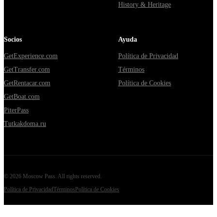
History & Heritage
Socios
Ayuda
GetExperience.com
Política de Privacidad
GetTransfer.com
Términos
GetRentacar.com
Política de Cookies
GetBoat.com
PiterPass
Tutkakdoma.ru
©
2026
Moscow Pass
. All rights reserved.
Política de Privacidad
Términos
Política de Cookies