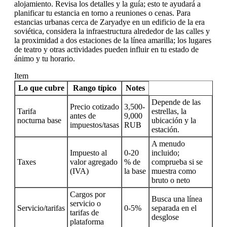
alojamiento. Revisa los detalles y la guía; esto te ayudará a
planificar tu estancia en torno a reuniones o cenas. Para
estancias urbanas cerca de Zaryadye en un edificio de la era
soviética, considera la infraestructura alrededor de las calles y
la proximidad a dos estaciones de la línea amarilla; los lugares
de teatro y otras actividades pueden influir en tu estado de
ánimo y tu horario.
Item
Lo que cubre
Rango típico
Notes
Depende de las
Precio cotizado
3,500-
Tarifa
estrellas, la
antes de
9,000
nocturna base
ubicación y la
impuestos/tasas
RUB
estación.
A menudo
Impuesto al
0-20
incluido;
Taxes
valor agregado
% de
comprueba si se
(IVA)
la base
muestra como
bruto o neto
Cargos por
Busca una línea
servicio o
Servicio/tarifas
0-5%
separada en el
tarifas de
desglose
plataforma