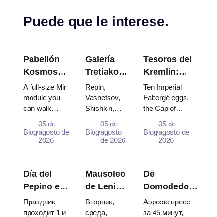
Puede que le interese.
Pabellón
Galería
Tesoros del
Kosmos
Tretiakov:
Kremlin:
en VDNKh:
Las obras
Huevos
A full-size Mir
Repin,
Ten Imperial
Dentro de
maestras
Fabergé,
module you
Vasnetsov,
Fabergé eggs,
can walk
Shishkin,
the Cap of
la
que valen
Tronos y
through, the
Vrubel, Serov
Monomakh, the
Exposición
la pena
Túnicas de
05 de
05 de
05 de
Energia–
and Surikov
double throne of
Blog
agosto de
Blog
agosto
Blog
agosto de
Espacial
planear el
Coronación
Buran model,
2026
— the works
de 2026
two boy tsars
2026
más
viaje
scorched
that stop
and the
Grande de
descent
people,
coronation dress
Rusia
capsules and
where they
of Catherine...
Día del
Mausoleo
De
120 pieces of
hang, and
Pepino en
de Lenin:
Domodedovo
flight...
why booking
Suzdal
horario de
al centro de
Праздник
Вторник,
Аэроэкспресс
the...
2026:
apertura,
Moscú:
проходит 1 и
среда,
за 45 минут,