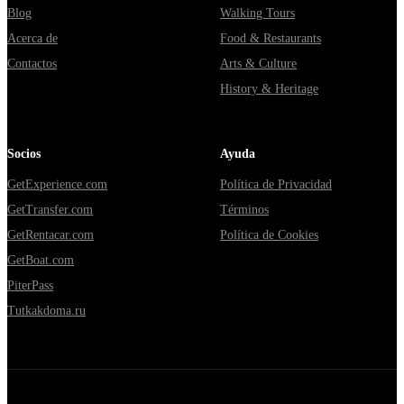
Blog
Walking Tours
Acerca de
Food & Restaurants
Contactos
Arts & Culture
History & Heritage
Socios
Ayuda
GetExperience.com
Política de Privacidad
GetTransfer.com
Términos
GetRentacar.com
Política de Cookies
GetBoat.com
PiterPass
Tutkakdoma.ru