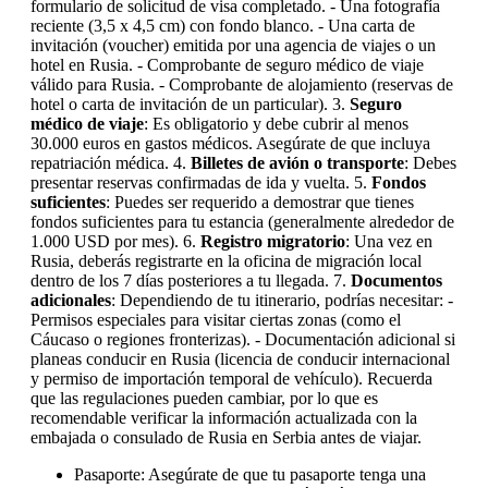
formulario de solicitud de visa completado. - Una fotografía
reciente (3,5 x 4,5 cm) con fondo blanco. - Una carta de
invitación (voucher) emitida por una agencia de viajes o un
hotel en Rusia. - Comprobante de seguro médico de viaje
válido para Rusia. - Comprobante de alojamiento (reservas de
hotel o carta de invitación de un particular). 3.
Seguro
médico de viaje
: Es obligatorio y debe cubrir al menos
30.000 euros en gastos médicos. Asegúrate de que incluya
repatriación médica. 4.
Billetes de avión o transporte
: Debes
presentar reservas confirmadas de ida y vuelta. 5.
Fondos
suficientes
: Puedes ser requerido a demostrar que tienes
fondos suficientes para tu estancia (generalmente alrededor de
1.000 USD por mes). 6.
Registro migratorio
: Una vez en
Rusia, deberás registrarte en la oficina de migración local
dentro de los 7 días posteriores a tu llegada. 7.
Documentos
adicionales
: Dependiendo de tu itinerario, podrías necesitar: -
Permisos especiales para visitar ciertas zonas (como el
Cáucaso o regiones fronterizas). - Documentación adicional si
planeas conducir en Rusia (licencia de conducir internacional
y permiso de importación temporal de vehículo). Recuerda
que las regulaciones pueden cambiar, por lo que es
recomendable verificar la información actualizada con la
embajada o consulado de Rusia en Serbia antes de viajar.
Pasaporte: Asegúrate de que tu pasaporte tenga una