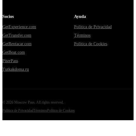
Socios
Ayuda
GetExperience.com
Política de Privacidad
GetTransfer.com
Términos
GetRentacar.com
Política de Cookies
GetBoat.com
PiterPass
Tutkakdoma.ru
©
2026
Moscow Pass
. All rights reserved.
Política de Privacidad
Términos
Política de Cookies