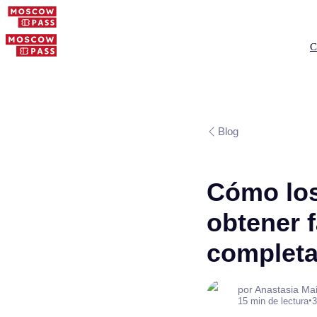
C
Blog
Cómo los
obtener f
complet
por Anastasia Ma
•
15 min de lectura
3