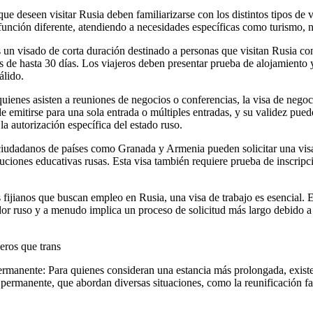
ue deseen visitar Rusia deben familiarizarse con los distintos tipos de 
función diferente, atendiendo a necesidades específicas como turismo, 
s un visado de corta duración destinado a personas que visitan Rusia con 
s de hasta 30 días. Los viajeros deben presentar prueba de alojamiento y
álido.
uienes asisten a reuniones de negocios o conferencias, la visa de negoc
e emitirse para una sola entrada o múltiples entradas, y su validez pued
a autorización específica del estado ruso.
ciudadanos de países como Granada y Armenia pueden solicitar una visa
tuciones educativas rusas. Esta visa también requiere prueba de inscripc
 fijianos que buscan empleo en Rusia, una visa de trabajo es esencial. E
or ruso y a menudo implica un proceso de solicitud más largo debido a 
jeros que trans
ermanente: Para quienes consideran una estancia más prolongada, exist
 permanente, que abordan diversas situaciones, como la reunificación fam