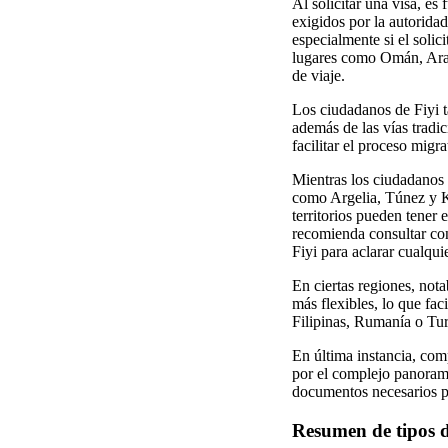
Al solicitar una visa, e
exigidos por la autorida
especialmente si el soli
lugares como Omán, Arabi
de viaje.
Los ciudadanos de Fiyi ta
además de las vías tradi
facilitar el proceso migr
Mientras los ciudadanos 
como Argelia, Túnez y Ku
territorios pueden tener 
recomienda consultar con
Fiyi para aclarar cualqui
En ciertas regiones, not
más flexibles, lo que fac
Filipinas, Rumanía o Tur
En última instancia, com
por el complejo panorama
documentos necesarios pa
Resumen de tipos d