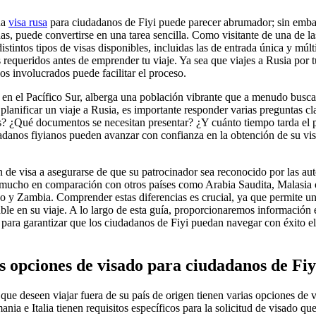
na
visa rusa
para ciudadanos de Fiyi puede parecer abrumador; sin emba
s, puede convertirse en una tarea sencilla. Como visitante de una de la
distintos tipos de visas disponibles, incluidas las de entrada única y múlt
 requeridos antes de emprender tu viaje. Ya sea que viajes a Rusia por 
os involucrados puede facilitar el proceso.
 en el Pacífico Sur, alberga una población vibrante que a menudo busc
planificar un viaje a Rusia, es importante responder varias preguntas cl
s? ¿Qué documentos se necesitan presentar? ¿Y cuánto tiempo tarda el 
dadanos fiyianos pueden avanzar con confianza en la obtención de su vi
 de visa a asegurarse de que su patrocinador sea reconocido por las aut
 mucho en comparación con otros países como Arabia Saudita, Malasia o
o y Zambia. Comprender estas diferencias es crucial, ya que permite una
ble en su viaje. A lo largo de esta guía, proporcionaremos información e
s para garantizar que los ciudadanos de Fiyi puedan navegar con éxito el
s opciones de visado para ciudadanos de Fiy
que deseen viajar fuera de su país de origen tienen varias opciones de 
ia e Italia tienen requisitos específicos para la solicitud de visado qu