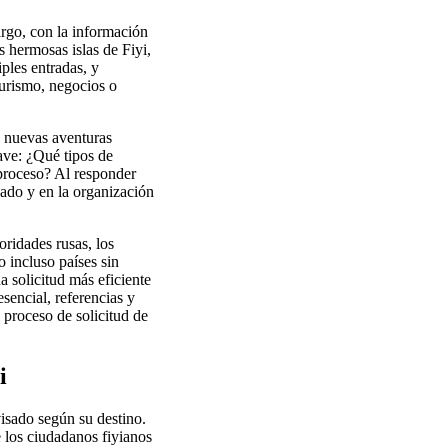
rgo, con la información
s hermosas islas de Fiyi,
iples entradas, y
turismo, negocios o
a nuevas aventuras
ave: ¿Qué tipos de
proceso? Al responder
sado y en la organización
oridades rusas, los
 incluso países sin
 solicitud más eficiente
sencial, referencias y
 proceso de solicitud de
i
visado según su destino.
e los ciudadanos fiyianos