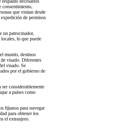
e respaldo necesarios
de consentimiento,
rsonas que visitan desde
a expedición de permisos
e un patrocinador,
 locales, lo que puede
del mundo, destinos
 de visado. Diferentes
del visado. Se
nados por el gobierno de
n ser considerablemente
viajar a países como
s fijianos para navegar
dad para obtener los
n el extranjero.