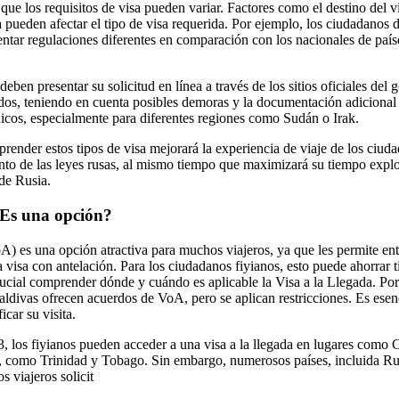
que los requisitos de visa pueden variar. Factores como el destino del v
ia pueden afectar el tipo de visa requerida. Por ejemplo, los ciudadan
tar regulaciones diferentes en comparación con los nacionales de país
deben presentar su solicitud en línea a través de los sitios oficiales del 
ados, teniendo en cuenta posibles demoras y la documentación adicional
cos, especialmente para diferentes regiones como Sudán o Irak.
prender estos tipos de visa mejorará la experiencia de viaje de los ciud
nto de las leyes rusas, al mismo tiempo que maximizará su tiempo exp
 de Rusia.
 ¿Es una opción?
A) es una opción atractiva para muchos viajeros, ya que les permite entr
 visa con antelación. Para los ciudadanos fiyianos, esto puede ahorrar t
rucial comprender dónde y cuándo es aplicable la Visa a la Llegada. Po
ldivas ofrecen acuerdos de VoA, pero se aplican restricciones. Es esenci
icar su visita.
3, los fiyianos pueden acceder a una visa a la llegada en lugares como 
, como Trinidad y Tobago. Sin embargo, numerosos países, incluida Rus
s viajeros solicit