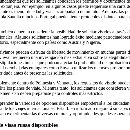
s fundamental que los solicitantes conozcan los permisos y documentos d
d extranjera. Por ejemplo, en algunos casos puede requerirse una carta 
citante es menor de edad y viaja acompañado de un tutor. Además, las pe
a Saudita o incluso Portugal pueden tener protocolos distintos para l
mbién deberían considerar la posibilidad de solicitar visados a través d
cionales. Algunos solicitantes han logrado éxito mediante patrocinadores
atorio, especialmente con países como Austria y Nigeria.
fiyianos pueden disfrutar de libertad de movimiento en muchas partes 
wait requieren una investigación más exhaustiva sobre la elegibilidad
estipulaciones únicas que podrían afectar la probabilidad de aprobación 
 las embajadas en lugares como Suva o utilizar los recursos proporcio
er duda antes de presentar las solicitudes.
ablemente dentro de Polinesia y Vanuatu, los requisitos de visado puede
ilita los planes de viaje. Mientras tanto, los solicitantes que consideren 
kmenistán deben prepararse para controles más estrictos.
prender la variedad de opciones disponibles empoderará a los ciudadano
 de los viajes internacionales. Estar bien informado mejorará su capaci
ra experimentar las diversas culturas y oportunidades que les esperan e
e visas rusas disponibles