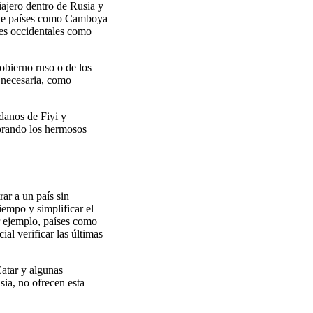
iajero dentro de Rusia y
os de países como Camboya
es occidentales como
gobierno ruso o de los
 necesaria, como
adanos de Fiyi y
lorando los hermosos
ar a un país sin
iempo y simplificar el
r ejemplo, países como
al verificar las últimas
Catar y algunas
ia, no ofrecen esta